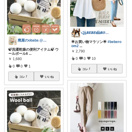
꧁𝑩𝑬𝑩𝑬𓊝𝑹𝑶𝑶𝑴꧂
廃屋のobaba @ 感謝🙏ほぼ朝コレ
🌟お買い物マラソン🌟
#bebero
om2
...
🍃洗濯乾燥の便利アイテム🍃 ウ
￥
2,790
ールボール6
...
0
0
10
￥
1,680
0
0
1
コレ
いいね
コレ
いいね