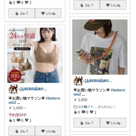
0
0
2
コレ
いいね
コレ
いいね
꧁𝑩𝑬𝑩𝑬𓊝𝑹𝑶𝑶𝑴꧂
꧁𝑩𝑬𝑩𝑬𓊝𝑹𝑶𝑶𝑴꧂
🌟お買い物マラソン🌟
#bebero
om2
...
🌟お買い物マラソン🌟
#bebero
￥
1,650
om2
...
ゆき🛍️ママ
...
さんのコレ！
￥
1,450～
0
0
1
予約受付中
0
0
1
コレ
いいね
コレ
いいね