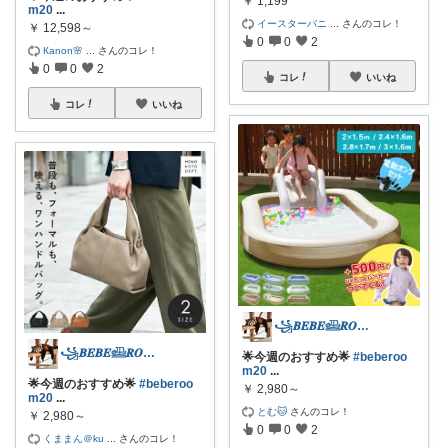
￥
1,199
m20
...
イースターバニ
...
さんのコレ！
￥
12,598～
0
0
2
Кanon🌸
...
さんのコレ！
0
0
2
コレ
いいね
コレ
いいね
꧁𝑩𝑬𝑩𝑬𓊝𝑹𝑶𝑶𝑴꧂
꧁𝑩𝑬𝑩𝑬𓊝𝑹𝑶𝑶𝑴꧂
🌟今週のおすすめ🌟
#beberoo
m20
...
🌟今週のおすすめ🌟
#beberoo
￥
2,980～
m20
...
とむ🐱
さんのコレ！
￥
2,980～
0
0
2
くままん＠ku
...
さんのコレ！