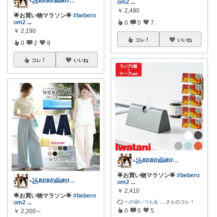
꧁𝑩𝑬𝑩𝑬𓊝𝑹𝑶𝑶𝑴꧂
om2
...
￥
2,490
🌟お買い物マラソン🌟
#bebero
om2
...
0
0
7
￥
2,190
コレ
いいね
0
2
8
コレ
いいね
꧁𝑩𝑬𝑩𝑬𓊝𝑹𝑶𝑶𝑴꧂
🌟お買い物マラソン🌟
#bebero
꧁𝑩𝑬𝑩𝑬𓊝𝑹𝑶𝑶𝑴꧂
om2
...
￥
2,410
🌟お買い物マラソン🌟
#bebero
への@いつもあ
...
さんのコレ！
om2
...
0
0
5
￥
2,200～