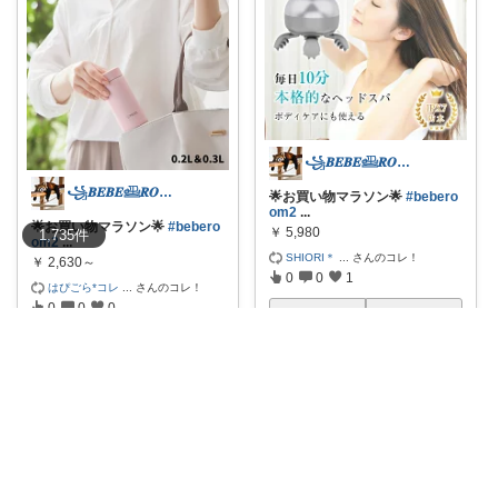
꧁𝑩𝑬𝑩𝑬𓊝𝑹𝑶𝑶𝑴꧂
꧁𝑩𝑬𝑩𝑬𓊝𝑹𝑶𝑶𝑴꧂
🌟お買い物マラソン🌟
#bebero
om2
...
🌟お買い物マラソン🌟
#bebero
￥
5,980
1,735
件
om2
...
SHIORI＊
...
さんのコレ！
￥
2,630～
0
0
1
はぴごら*コレ
...
さんのコレ！
0
0
0
コレ
いいね
コレ
いいね