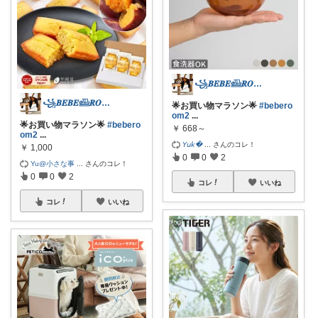
꧁𝑩𝑬𝑩𝑬𓊝𝑹𝑶𝑶𝑴꧂
꧁𝑩𝑬𝑩𝑬𓊝𝑹𝑶𝑶𝑴꧂
🌟お買い物マラソン🌟
#bebero
om2
...
🌟お買い物マラソン🌟
#bebero
￥
668～
om2
...
𝘠𝘶𝘬
...
さんのコレ！
￥
1,000
0
0
2
Yu@小さな事
...
さんのコレ！
0
0
2
コレ
いいね
コレ
いいね