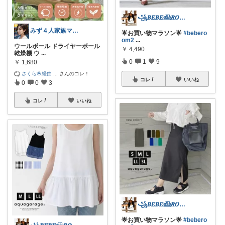
꧁𝑩𝑬𝑩𝑬𓊝𝑹𝑶𝑶𝑴꧂
みず４人家族ママ★３０代子育て奮闘中🙆
🌟お買い物マラソン🌟
#bebero
om2
...
ウールボール ドライヤーボール
￥
4,490
乾燥機 ウ
...
0
1
9
￥
1,680
さくら🌸経由
...
さんのコレ！
コレ
いいね
0
0
3
コレ
いいね
꧁𝑩𝑬𝑩𝑬𓊝𝑹𝑶𝑶𝑴꧂
🌟お買い物マラソン🌟
#bebero