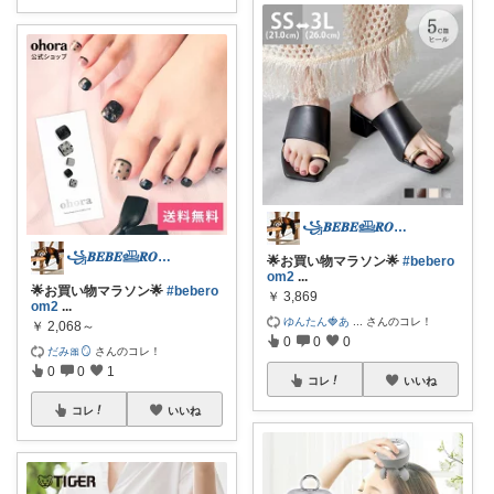
꧁𝑩𝑬𝑩𝑬𓊝𝑹𝑶𝑶𝑴꧂
꧁𝑩𝑬𝑩𝑬𓊝𝑹𝑶𝑶𝑴꧂
🌟お買い物マラソン🌟
#bebero
om2
...
🌟お買い物マラソン🌟
#bebero
￥
3,869
om2
...
ゆんたん🍓あ
...
さんのコレ！
￥
2,068～
0
0
0
だみ🎀🪞
さんのコレ！
0
0
1
コレ
いいね
コレ
いいね