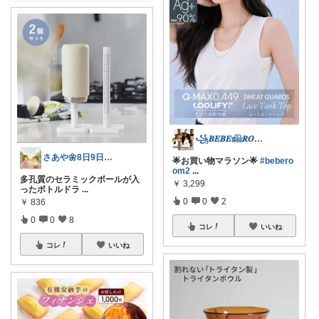
꧁𝑩𝑬𝑩𝑬𓊝𝑹𝑶𝑶𝑴꧂
さあや🌼8日9日有難うございます
🌟お買い物マラソン🌟
#bebero
om2
...
多孔質のセラミックボールが入
￥
3,299
ったボトルドラ
...
0
0
2
￥
836
0
0
8
コレ
いいね
コレ
いいね