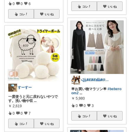
0
0
6
コレ
いいね
コレ
いいね
꧁𝑩𝑬𝑩𝑬𓊝𝑹𝑶𝑶𝑴꧂
すーすー
🌟お買い物マラソン🌟
#bebero
om2
...
一度使うと元に戻れないやつで
￥
5,980
す。洗い物や収
...
0
0
3
￥
2,619
0
0
7
コレ
いいね
コレ
いいね