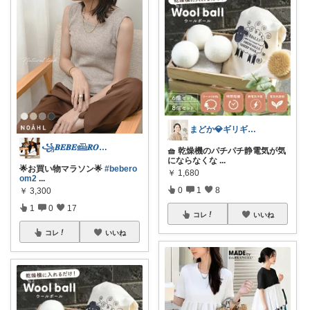
まどか💎ギリギリアラサーOL
꧁𝑩𝑬𝑩𝑬𓊝𝑹𝑶𝑶𝑴꧂
🧺 乾燥機のパチパチ静電気が気
にならなくな
...
🌟お買い物マラソン🌟
#bebero
￥
1,680
om2
...
0
1
8
￥
3,300
1
0
17
コレ
いいね
コレ
いいね