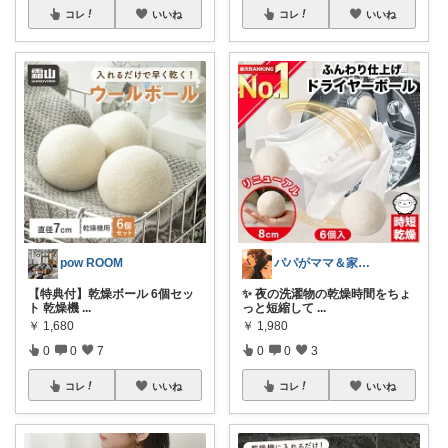
コレ
いいね
コレ
いいね
pow ROOM
パパがママ＆家族の笑顔の為に選ぶ品😆
【特典付】乾燥ボール 6個セッ
✨ 夜の洗濯物の乾燥時間をちょ
ト 乾燥機
...
っと短縮して
...
￥
1,680
￥
1,980
0
0
7
0
0
3
コレ
いいね
コレ
いいね