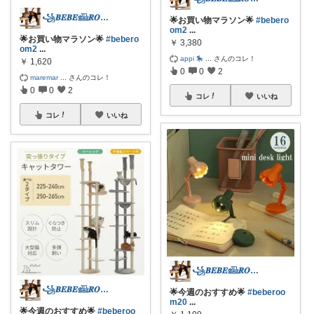
꧁𝑩𝑬𝑩𝑬𓊝𝑹𝑶𝑶𝑴꧂
🌟お買い物マラソン🌟
#bebero
om2
...
🌟お買い物マラソン🌟
#bebero
￥
3,380
om2
...
appi 🎠
...
さんのコレ！
￥
1,620
0
0
2
maremar
...
さんのコレ！
0
0
2
コレ
いいね
コレ
いいね
꧁𝑩𝑬𝑩𝑬𓊝𝑹𝑶𝑶𝑴꧂
꧁𝑩𝑬𝑩𝑬𓊝𝑹𝑶𝑶𝑴꧂
🌟今週のおすすめ🌟
#beberoo
m20
...
🌟今週のおすすめ🌟
#beberoo