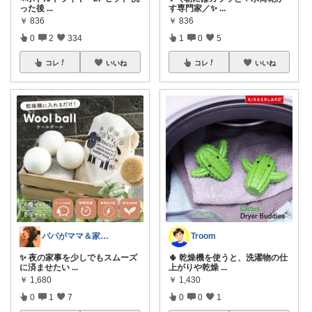
った後
...
す専門家／✨
...
￥
836
￥
836
0
2
334
1
0
5
コレ
いいね
コレ
いいね
パパがママ＆家族の笑顔の為に選ぶ品😆
Troom
✨ 夜の家事を少しでもスムーズ
🌵 乾燥機を使うと、洗濯物の仕
に済ませたい
...
上がりや乾燥
...
￥
1,680
￥
1,430
0
1
7
0
0
1