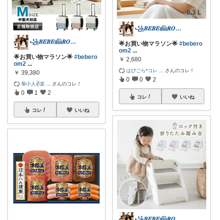
꧁𝑩𝑬𝑩𝑬𓊝𝑹𝑶𝑶𝑴꧂
꧁𝑩𝑬𝑩𝑬𓊝𝑹𝑶𝑶𝑴꧂
🌟お買い物マラソン🌟
#bebero
om2
...
🌟お買い物マラソン🌟
#bebero
￥
2,680
om2
...
はぴごら*コレ
...
さんのコレ！
￥
39,380
0
0
2
🤪小人✌️楽
...
さんのコレ！
0
1
2
コレ
いいね
コレ
いいね
꧁𝑩𝑬𝑩𝑬𓊝𝑹𝑶𝑶𝑴꧂