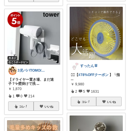
すったん🐰
3児パパTOMO/暮らしが整う
🏃‍♀️【
#78%OFFクーポン
】 └指
...
【ドライヤー置き場、まだ迷
子？✨壁掛けで洗
...
￥
9,980
￥
1,870
2
5
1631
1
0
214
コレ
いいね
コレ
いいね