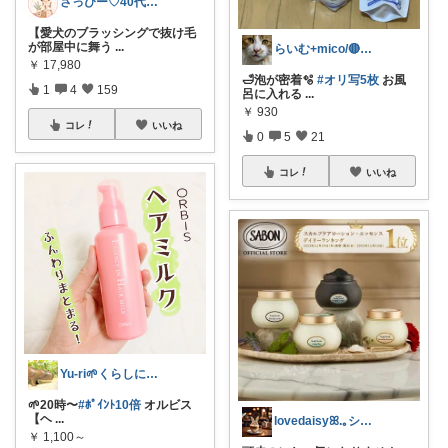
さっぴー♡40代主婦・楽天おすすめ品紹介
【愛犬のブラッシングで抜け毛
が部屋中に舞う
...
らいむ+mico/🔴元気玉送るよ😸
￥
17,980
🛁泡が密着🫧
#オリ写5枚
お風
1
4
159
呂に入れる
...
￥
930
コレ
いいね
0
5
21
コレ
いいね
Yu-ri🌱くらしに役立つアイテム
🌱20時〜
#ﾎﾟｲﾝﾄ10倍
オルビス
【ヘ
...
lovedaisyꕤ.｡シンママライフ
￥
1,100～