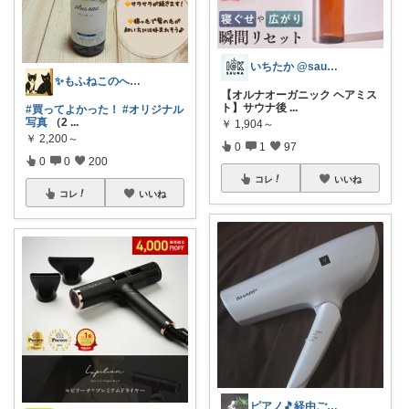
いちたか @saunasuki_ictk
✨もふねこのへや✨
【オルナオーガニック ヘアミス
ト】サウナ後
...
#買ってよかった！
#オリジナル
写真
（2
...
￥
1,904～
￥
2,200～
0
1
97
0
0
200
コレ
いいね
コレ
いいね
ピアノ🎵経由ご購入ありがとうございます