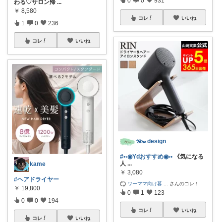
0
0
931
わる♡サロン帰
...
￥
8,580
コレ
いいね
1
0
236
コレ
いいね
𝒴𝑜𝓊 design
#•◦◉Ydおすすめ◉◦•
《気になる
人
...
kame
￥
3,080
#ヘアドライヤー
ワーママ向け暮
...
さんのコレ！
￥
19,800
0
1
123
0
0
194
コレ
いいね
コレ
いいね