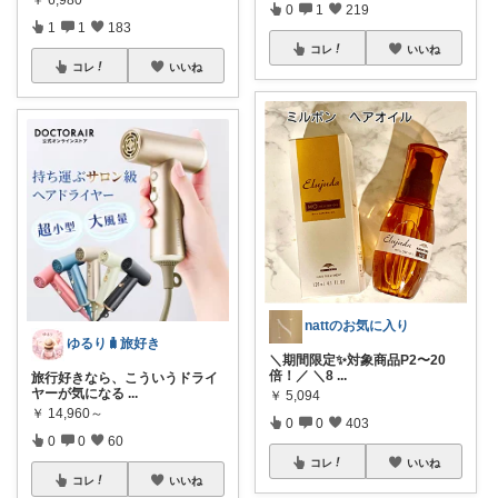
0
1
219
1
1
183
コレ
いいね
コレ
いいね
nattのお気に入り
ゆるり🧳旅好き
＼期間限定✨対象商品P2〜20
倍！／ ＼8
...
旅行好きなら、こういうドライ
ヤーが気になる
...
￥
5,094
￥
14,960～
0
0
403
0
0
60
コレ
いいね
コレ
いいね