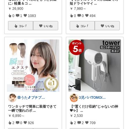
に♪ 軽量＆コ
...
短ドライ✨マイ
...
￥
26,900
￥
7,980～
0
1
1083
0
0
494
コレ
いいね
コレ
いいね
🦋うた🎵プチプラでも妥協したくない
3児パパTOMO/暮らしが整う
ワンタッチで簡単に装着できて
【“置くだけ収納”じゃないの神
一瞬で憧れのボ
...
🖤✨】
...
￥
6,890～
￥
2,530
2
0
926
2
2
709