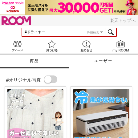
ROOM
楽天トップへ
詳細検索
Feed
見つける
お知らせ
商品
ユーザー
#オリジナル写真