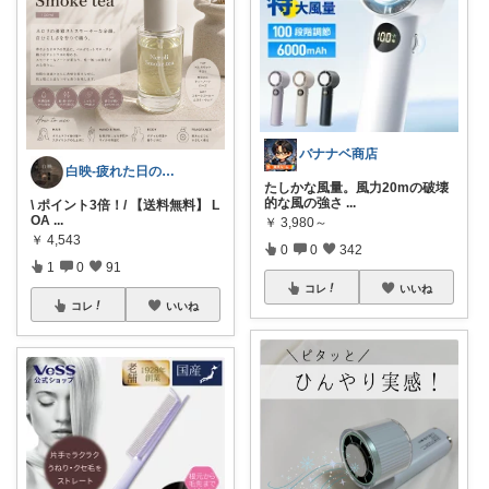
バナナベ商店
白映-疲れた日のROOM
たしかな風量。風力20mの破壊
的な風の強さ
...
\ ポイント3倍！/ 【送料無料】 L
OA
...
￥
3,980～
￥
4,543
0
0
342
1
0
91
コレ
いいね
コレ
いいね