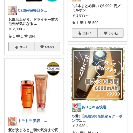
＼2本まとめ買いで3,900~円／
ミルボン
...
Cattleya/毎日を整える美容コスメ
￥
1,899～
お風呂上がり、ドライヤー前の
1
1
599
毛先が気になる
...
￥
2,090～
コレ
いいね
1
1
364
コレ
いいね
ありこ🌱🧺快適な暮らし雑貨🌻
✨️🉐
#【先着500名限定★クーポ
ンで1,
...
トモトモ 美容 食品 子育てルーム
￥
3,980～
髪が決まると、朝の気分まで変