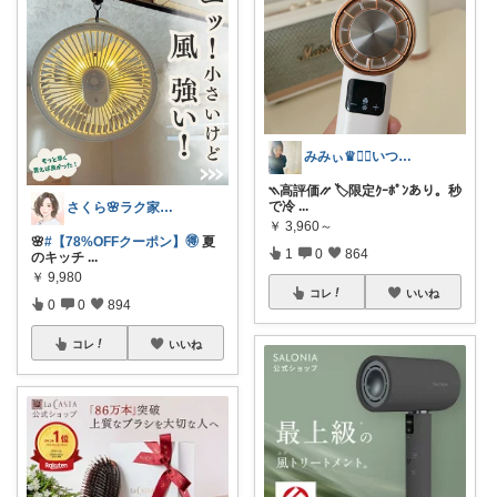
みみぃ♛👯‍♀️いつもありがとう🎪
⳹高評価⳼ 🏷️限定ｸｰﾎﾟﾝあり。秒
で冷
...
さくら🌸ラク家事&便利な生活雑貨🏠️
￥
3,960～
🌸
#【78%OFFクーポン】🉐
夏
1
0
864
のキッチ
...
￥
9,980
コレ
いいね
0
0
894
コレ
いいね