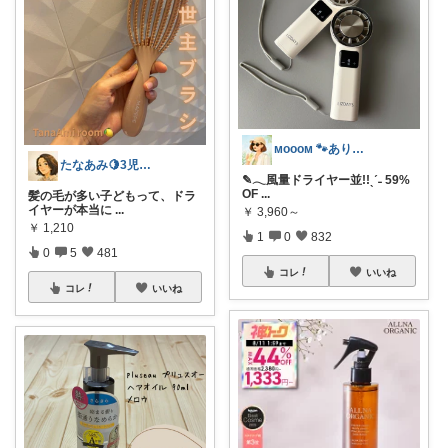
ᴍᴏᴏᴏᴍ 🐾ありがとうございます🐹
たなあみ🍋3児ママ40代心地良い暮らし
✎𓂃風量ドライヤー並!!ˎˊ˗ 59%
OF
...
髪の毛が多い子どもって、ドラ
イヤーが本当に
...
￥
3,960～
￥
1,210
1
0
832
0
5
481
コレ
いいね
コレ
いいね