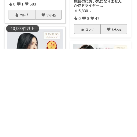
頭皮のにおい気になりません
0
1
583
か!?ドライヤー
...
￥
5,830～
コレ
いいね
0
0
47
10,000
件
以上
コレ
いいね
ココレ|経由購入ありがとうございます🌷
＼⭐️高評価★4.52⭐️／👑デイリー
ラン
...
まりあルルド💗ご購入感謝です💗
￥
35,200～
#ｸｰﾎﾟﾝで3,590円❤️‍🔥
202
...
0
0
107
￥
7,180
2
0
64
コレ
いいね