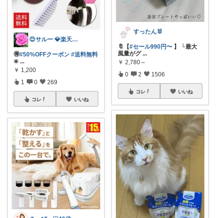
すったん🐰
😊サルー 💎楽天ダイヤモンド会員✨
🔖【
#セール990円〜
】 └最大
風量がグ
...
🉐
#50%OFFクーポン
#送料無料
❇️
...
￥
2,780～
￥
1,200
0
2
1506
1
0
269
コレ
いいね
コレ
いいね