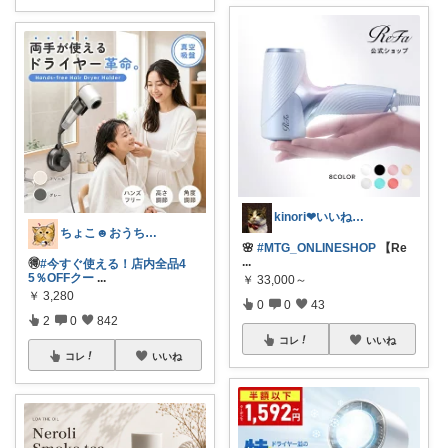
kinori❤︎いいねご購入感謝です💝
ちょこ☻おうち時間充実🏠アイテム
🌸
#MTG_ONLINESHOP
【Re
...
🉐
#今すぐ使える！店内全品4
5％OFFクー
...
￥
33,000～
￥
3,280
0
0
43
2
0
842
コレ
いいね
コレ
いいね