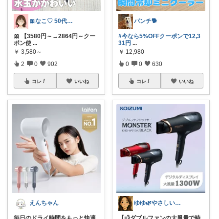
🎀なこ♡︎ 50代主婦の"買って正解"
パンチ🐕
🎀 【3580円～→2864円～クー
#今なら5%OFFクーポンで12,3
ポン使
...
31円
...
￥
3,580～
￥
12,980
2
0
902
0
0
630
コレ
いいね
コレ
いいね
えんちゃん
ゆゆ🌿やさしい暮らしROOM
毎日のドライ時間をもっと快適
【💨ダブルファンの大風量で時