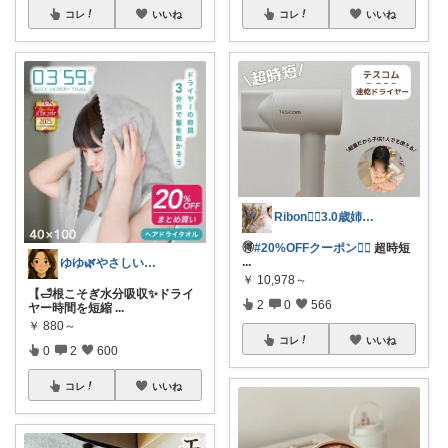
コレ
いいね
コレ
いいね
Ribon❁⃘3.0歳姉妹ﾏﾏ👧🏻♡
🉐
#20%OFFクーポン❤️‍🔥
超時短
...
ゆゆ🌿やさしい暮らしROOM
￥
10,978～
【🛁根こそぎ水分吸収✨ドライ
2
0
566
ヤー時間を短縮
...
￥
880～
コレ
いいね
0
2
600
コレ
いいね