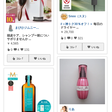
Snoo（スヌ）
#＜神トク30％オフ！＞
毎日の
ドライヤー
...
まび@ジムニー通勤🚗働き女子
￥
29,700
頭皮ケア、シャンプー前につい
0
0
321
サボりませんか
...
￥
4,565
コレ
いいね
0
4
131
コレ
いいね
りあ