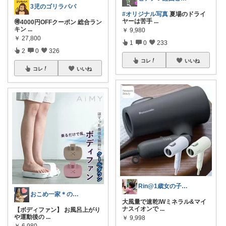
3児のゴリラパパ
#オリジナル写真
夏場のドライ
ヤーは苦手
...
🉐4000円OFFクーポン 総合ラン
キン
...
￥
9,980
￥
27,800
1
0
233
2
0
326
コレ
いいね
コレ
いいね
Rin@1歳女の子ママ
おこめ一家＊のんびり復帰🏖️
大風量で速乾❕Wミネラル&マイ
ナスイオンで
...
【ボディファン】 お風呂上がり
や運動後の
...
￥
9,998
￥
6,980