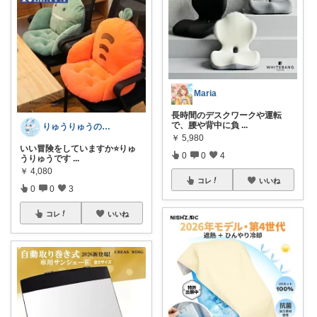
Maria
長時間のデスクワークや運転
で、腰や背中に負
...
りゅうりゅうの秘密の宝箱
￥
5,980
いい冒険をしていますか⭐️りゅ
0
0
4
うりゅうです
...
￥
4,080
コレ
いいね
0
0
3
コレ
いいね