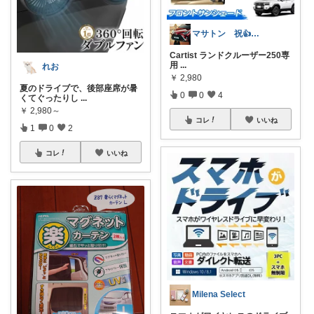
マサトン 祝👍7000プロフも見てね
Cartist ランドクルーザー250専
用
...
れお
￥
2,980
夏のドライブで、後部座席が暑
0
0
4
くてぐったりし
...
￥
2,980～
コレ
いいね
1
0
2
コレ
いいね
Milena Select