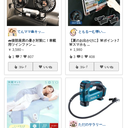
てんママ🥞キッチン雑貨と育児グッズ
ともるーむ🉐いいものみっけ‼️
🚗後部座席の暑さ対策に！車載
【夏のお出かけに】🚨ポイント⤴︎
用ツインファン
...
🚨スマホも
...
￥
3,580～
￥
1,980
1
7
807
3
0
408
コレ
いいね
コレ
いいね
ただのサラリーマンの趣味部屋