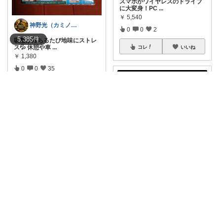
スマホがワイヤレスのドライブ
に大変身！PC
...
￥
5,540
神野光（カミノヒカリ）
0
0
2
5,385
件
吸盤が落ちるたび地味にストレ
ス💦 休憩や車
...
コレ
いいね
￥
1,380
0
0
35
コレ
いいね
room_akira
信号待ちや渋滞時の運転操作を
スマートに快適
...
￥
4,980
ゆりんご🍎暮らしにまつわるおすすめ品
0
0
33