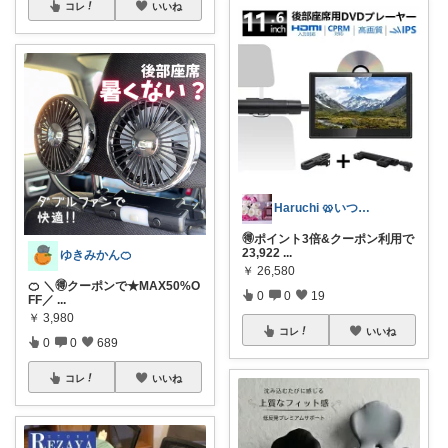
コレ
いいね
Haruchi 🥨いつもありがとう🌸
🉐ポイント3倍&クーポン利用で
23,922
...
ゆきみかん🍊
￥
26,580
🍊 ＼🉐クーポンで★MAX50%O
0
0
19
FF／
...
￥
3,980
コレ
いいね
0
0
689
コレ
いいね