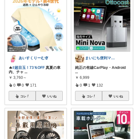
あいすくりーむ🍨
まいにち便利マーケット
🔥
#超目玉！73％OFF
真夏の車
純正の有線CarPlay・Android
内、チャ
...
...
￥
3,760～
￥
6,999
0
0
171
0
1
132
コレ
いいね
コレ
いいね