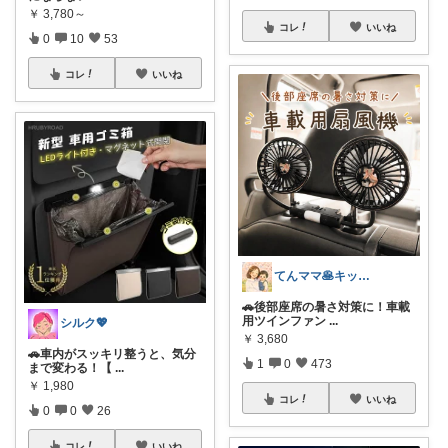
￥
3,780～
コレ
いいね
0
10
53
コレ
いいね
てんママ🥞キッチン雑貨と育児グッズ
🚗後部座席の暑さ対策に！車載
用ツインファン
...
シルク💖
￥
3,680
🚗車内がスッキリ整うと、気分
1
0
473
まで変わる！【
...
￥
1,980
コレ
いいね
0
0
26
コレ
いいね