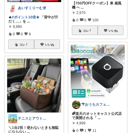
​【700円OFFクーポン】車 扇風
機 ヘ
...
あいすくりーむ🍨
￥
2,970
🔥
#ポイント10倍★
「背中が汗
0
0
100
だく…」を
...
￥
9,980
コレ
いいね
0
0
8
コレ
いいね
🌴おうちカフェ・魅せる家電と雑貨
🌈楽天のオットキャスト公式店
で展開される「
...
テニスとアウトドアを愛するYOSSY
￥
4,999
​＼1台2役！使わないときも無駄
0
1
11
にならない
...