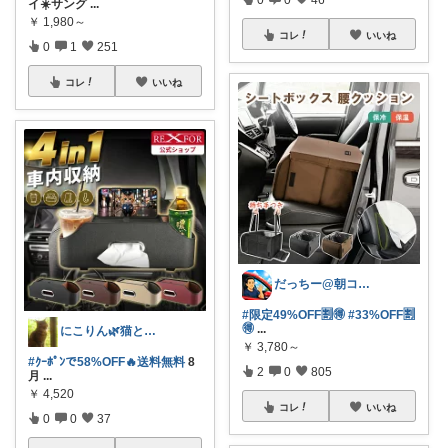
イ☀️サング
...
￥
1,980～
コレ
いいね
0
1
251
コレ
いいね
だっちー@朝コレ5時🚗カー用品探求家
#限定49%OFF🈹🉐
#33%OFF🈹
🉐
...
にこりん🌿猫と暮らす主婦のROOM😹
￥
3,780～
#ｸｰﾎﾟﾝで58%OFF🔥送料無料
8
2
0
805
月
...
￥
4,520
コレ
いいね
0
0
37