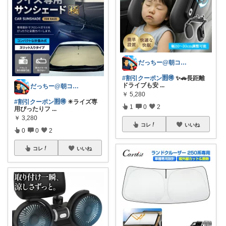
だっちー@朝コレ5時🚗カー用品探求家
#割引クーポン🈹🉐
✨🚗長距離
ドライブも安
...
だっちー@朝コレ5時🚗カー用品探求家
￥
5,280
#割引クーポン🈹🉐
☀ライズ専
1
0
2
用ぴったりフ
...
￥
3,280
コレ
いいね
0
0
2
コレ
いいね