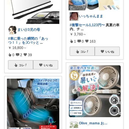
いっちゃんまま
#衝撃セール1,123円〜
真夏の車
内、チ
...
まい@3児の母
￥
3,760～
#車に乗った瞬間の「あっ
1
0
163
つ！！」をズバッと
...
￥
16,800～
コレ
いいね
0
2
39
コレ
いいね
Olive_mama おしゃれと暮らし