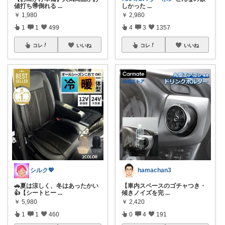
値打ち🉐倒れる
...
しかった
...
￥
1,980
￥
2,980
1
1
499
4
3
1357
コレ
いいね
コレ
いいね
シルク💖
hamachan3
🚗夏は涼しく、冬はあったかい
【車内スペースのゴチャつき・
👍【シートヒー
...
傾きノイズを完
...
￥
5,980
￥
2,420
1
1
460
0
4
191