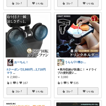
コレ
いいね
コレ
いいね
おーちん！
うらら🤍⌇🉐かわいい暮らし
#クーポンで2,980円→2,718円
✦車内収納が快適に！ ✦ドライ
マラ
...
ブの便利度U
...
￥
2,980～
￥
3,080
0
0
167
0
5
535
コレ
いいね
コレ
いいね