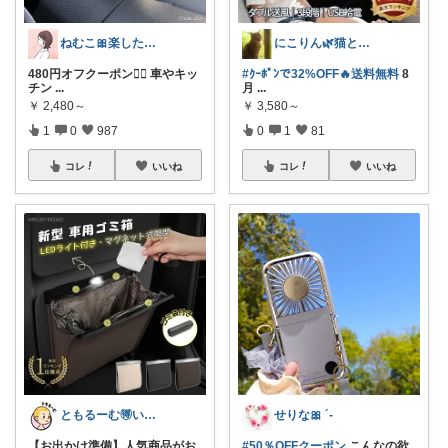
ねむこ🎀楽したいママの購入品ほぼオリ写
にこりん🌿猫と暮らす主婦のROOM😹
480円オフクーポン❤️‍🔥 車やキッ
#ｸｰﾎﾟﾝで32%OFF🔥送料無料
8
チン
...
月
...
￥
2,480～
￥
3,580～
1
0
987
0
1
81
コレ
いいね
コレ
いいね
ともるーむ🉐いいものみっけ‼️
せりな🎀 ´-
【お出かけ準備】人気商品がお
#50％OFFクーポン
こんなの欲