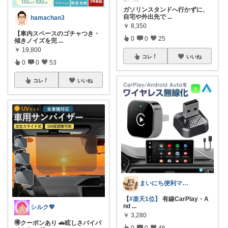
ガソリンスタンドへ行かずに、
自宅や外出先で
...
hamachan3
￥
8,350
【車内スペースのゴチャつき・
0
0
25
傾きノイズを完
...
￥
19,800
コレ
いいね
0
0
53
コレ
いいね
まいにち便利マーケット
【
#楽天1位】
有線CarPlay・A
nd
...
シルク💖
￥
3,280
🉐クーポンあり 🚗眩しさバイバ
0
0
46