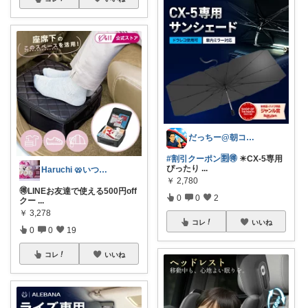
だっちー@朝コレ5時🚗カー用品探求家
#割引クーポン🈹🉐
☀CX-5専用
ぴったり
...
Haruchi 🥨いつもありがとう🌸
￥
2,780
🉐LINEお友達で使える500円off
0
0
2
クー
...
￥
3,278
コレ
いいね
0
0
19
コレ
いいね