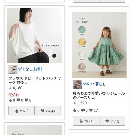
ずくなし主婦｜皆さま購入感謝です。
ブラウス ドビードット パッチワ
ーク 前後
...
haRu＊暮らし・こども・美容
￥
6,160
後ろ姿まで可愛い😊 リジェール
売切れ
のノースリ
...
0
0
8
￥
3,520
0
0
17
コレ
いいね
コレ
いいね