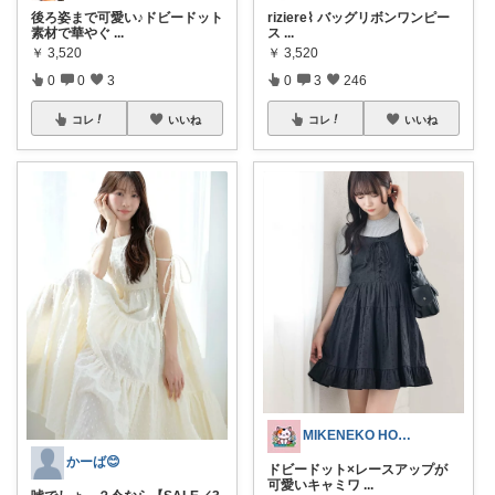
後ろ姿まで可愛い♪ドビードット
riziere⌇ バッグリボンワンピー
素材で華やぐ
...
ス
...
￥
3,520
￥
3,520
0
0
3
0
3
246
コレ
いいね
コレ
いいね
MIKENEKO HOUSE
かーば😊
ドビードット×レースアップが
可愛いキャミワ
...