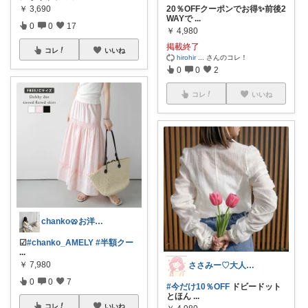
￥
3,690
20％OFFクーポンでお得✨前後2
WAYで
...
0
0
17
￥
4,980
掲載終了
コレ
いいね
hirohir
...
さんのコレ！
0
0
2
コレ
いいね
chanko🥨お洋服/出産準備💗
☑︎
#chanko_AMELY
#半額クー
...
￥
7,980
ささみー♡大人可愛いファッション
0
0
7
#今だけ10％OFF
ドビードット
とほん
...
コレ
いいね