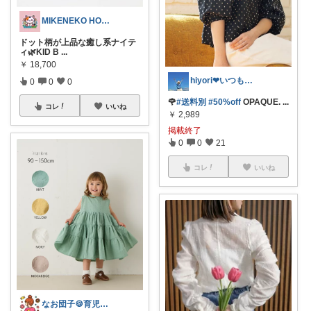
MIKENEKO HOUSE
ドット柄が上品な癒し系ナイテ
ィ🌿KID B
...
￥
18,700
hiyori❤いつもありがとう♡感謝🌹
0
0
0
🌹
#送料別
#50%off
OPAQUE.
...
コレ
いいね
￥
2,989
掲載終了
0
0
21
コレ
いいね
なお団子🍪育児・暮らしの便利グッズ