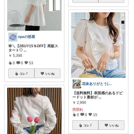
opaの部屋
🌸＼【2BUY15％OFF】再販ス
タート♡
...
￥
5,398
0
0
53
コレ
いいね
花🌼ありがとう(*･ω･)*_ _)ﾍ
【送料無料】表面感のあるドビ
ードット素材が
...
￥
2,990
売切れ
0
0
15
コレ
いいね