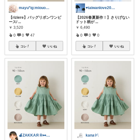
mayu*ig:miouor_home
♥taiwanlove2026♥
【riziere】バッグリボンワンピ
【2026春夏新作！】さりげない
ース/
...
ドット柄が
...
￥
3,520
￥
6,490
0
0
47
0
0
0
コレ
いいね
コレ
いいね
🍎ZAKKAЯ R👀M 経由購入感謝
kana𓍯