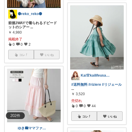
🟡reko_reko🟡
前後2WAYで着られるドビード
ットのシアー
...
￥
4,980
掲載終了
0
0
2
コレ
いいね
Kai👚kailifeusa.com
#送料無料
#riziere
#リジェール
...
￥
3,520
売切れ
0
0
44
202
件
コレ
いいね
ゆき🛍️ママファッション♡