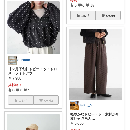
売切れ
0
0
15
コレ
いいね
8_room
【２月下旬】ドビードットドロ
ストライトアウ
...
￥
7,980
掲載終了
0
0
5
コレ
いいね
𝒋𝒖𝒓𝒊𓂃𓈒𓏸
軽やかなドビードット素材が可
愛い✨ きちん
...
￥
9,600