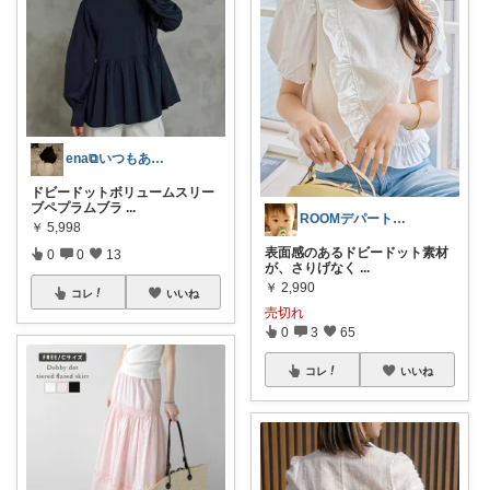
ena⧉いつもありがとうございます♡
ドビードットボリュームスリー
ブペプラムブラ
...
ROOMデパート店長サスケ
￥
5,998
表面感のあるドビードット素材
0
0
13
が、さりげなく
...
￥
2,990
コレ
いいね
売切れ
0
3
65
コレ
いいね