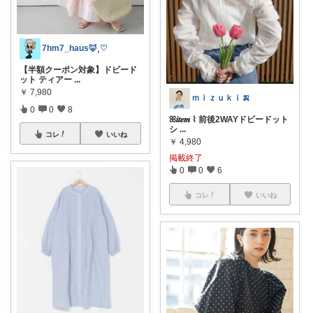
7hm7_haus‪🦊⸒♡
【半額クーポン対象】ドビード
ット ティアー
...
￥
7,980
ｍｉｚｕｋｉ🍌
0
0
8
ꕤ𝒊𝒕𝒆𝒎 ⌇ 前後2WAYドビードット
シ
...
コレ
いいね
￥
4,980
掲載終了
0
0
6
コレ
いいね