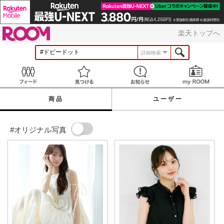
ROOM
楽天トップへ
詳細検索
Feed
見つける
お知らせ
商品
ユーザー
#オリジナル写真