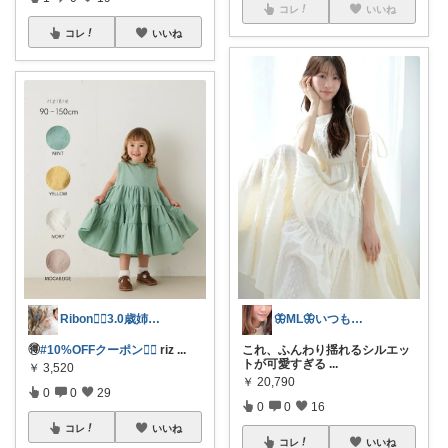
コレ
いいね
コレ
いいね
Ribon❁⃘3.0歳姉妹ﾏﾏ👧🏻♡
🦋ML🦋いつもありがとう💓
🉐
#10%OFFクーポン❤️‍🔥
riz
...
これ、ふんわり揺れるシルエッ
トが可愛すぎる
...
￥
3,520
￥
20,790
0
0
29
0
0
16
コレ
いいね
コレ
いいね