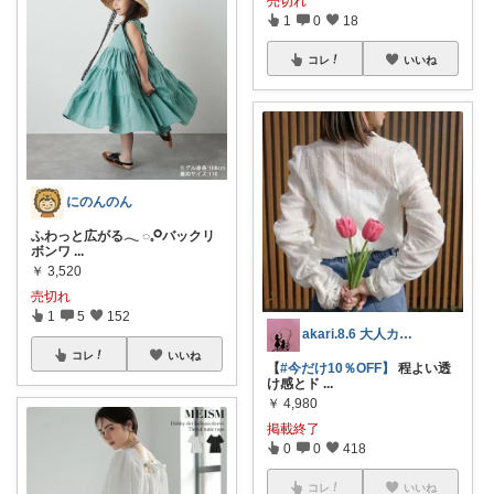
売切れ
1
0
18
コレ
いいね
にのんのん
ふわっと広がる𓂃 ◌‬𓈒𓋪‪バックリ
ボンワ
...
￥
3,520
売切れ
1
5
152
akari.8.6 大人カジュアル服
コレ
いいね
【
#今だけ10％OFF】
程よい透
け感とド
...
￥
4,980
掲載終了
0
0
418
コレ
いいね