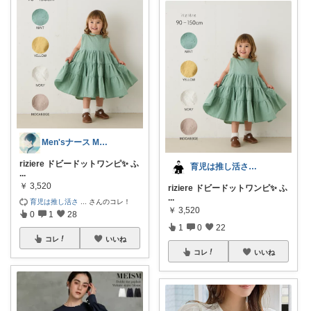
Men'sナース MORI🌿
riziere ドビードットワンピ✨ ふ
育児は推し活さん(元育農さん)
...
￥
3,520
riziere ドビードットワンピ✨ ふ
...
育児は推し活さ
...
さんのコレ！
￥
3,520
0
1
28
1
0
22
コレ
いいね
コレ
いいね