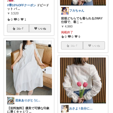
#🉐10%OFFクーポン
ドビード
ット バ
...
フカちゃん
￥
3,520
前後どちらでも着られる2WAY
0
0
1
仕様で、着こ
...
￥
4,980
コレ
いいね
掲載終了
0
0
9
コレ
いいね
花🌼ありがとう(*･ω･)*_ _)ﾍ
【送料無料】優美で可憐な印象
おさよ l 自分に自信を持つ💪💖
に導くキャミワ
...