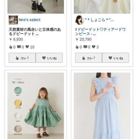
hiro's select
*＊しょこら＊*朝コレ
天然素材の風合いと立体感のあ
#ドビードット♡ティアードワ
るドビードット
...
ンピース
-
...
￥
6,930
￥
20,790
0
0
10
0
0
3
コレ
いいね
コレ
いいね