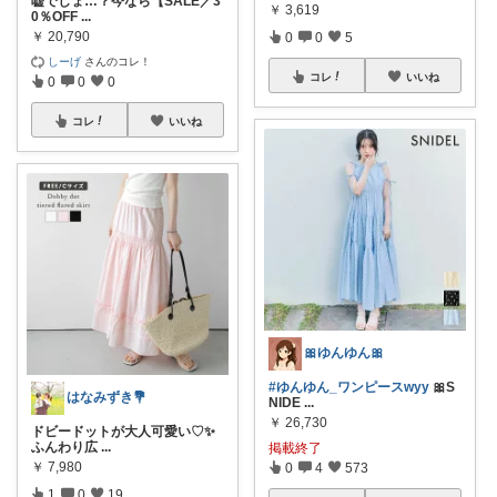
嘘でしょ…？今なら【SALE／3
￥
3,619
0％OFF
...
￥
20,790
0
0
5
しーげ
さんのコレ！
コレ
いいね
0
0
0
コレ
いいね
🎀ゆんゆん🎀
#ゆんゆん_ワンピースwyy
🎀S
はなみずき💐
NIDE
...
￥
26,730
ドビードットが大人可愛い♡✨
ふんわり広
...
掲載終了
￥
7,980
0
4
573
1
0
19