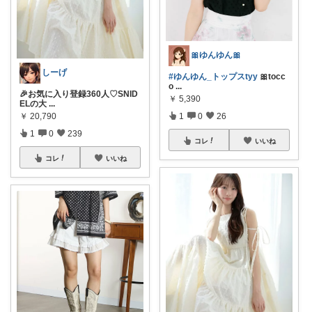
🎀ゆんゆん🎀
しーげ
#ゆんゆん_トップスtyy
🎀tocc
o
...
🎉お気に入り登録360人♡SNID
￥
5,390
ELの大
...
￥
20,790
1
0
26
1
0
239
コレ
いいね
コレ
いいね