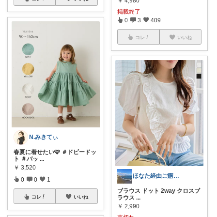
￥
4,980
掲載終了
0
3
409
コレ
いいね
N.みきてぃ
春夏に着せたい🩷 ＃ドビードッ
ト ＃バッ
...
￥
3,520
ほなた経由ご購入ありがとうございます☺
0
0
1
ブラウス ドット 2way クロスブ
コレ
いいね
ラウス
...
￥
2,990