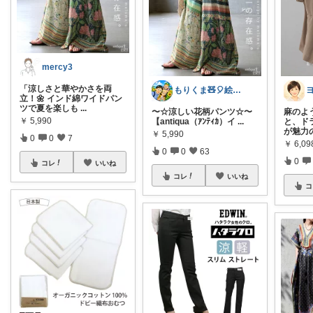
mercy3
「涼しさと華やかさを両
もりくま🧸🎈絵本他👍上限中🙇
立！🌼 インド綿ワイドパン
ツで夏を楽しも
...
〜☆涼しい花柄パンツ☆〜
麻のよ
￥
5,990
【antiqua（ｱﾝﾃｨｶ）イ
...
と、ド
が魅力
￥
5,990
0
0
7
￥
6,09
0
0
63
0
コレ
いいね
コレ
いいね
コ