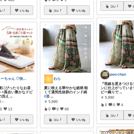
コレ
レ
いいね
コレ
いいね
poo-chan
もーちゃん ♡快適生活~旅行大好き🌈✨
わら
『視線を惹きつける
ろ寝にぴったりなお昼
夏に映える華やかな総柄 軽
ンに仕上がっていま
ト+風合い豊かなドビ
くて通気性抜群のインド綿
ビー織りで
...
の洗え
...
#楽
...
￥
5,990
40～
￥
5,990
0
0
4
0
13
0
0
68
コレ
レ
いいね
コレ
いいね