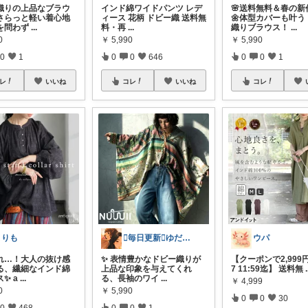
織りの上品なブラウ
インド綿ワイドパンツ レデ
🌸送料無料＆春の新
さらっと軽い着心地
ィース 花柄 ドビー織 送料無
🌼体型カバーも叶う
を問わず
...
料・再
...
織りブラウス！
...
0
￥
5,990
￥
5,990
0
1
0
0
646
0
0
1
レ
いいね
コレ
いいね
コレ
まりも
🫪毎日更新🫪ゆだむパパ(ママも)
ウパ
れ…！大人の抜け感
✨ 表情豊かなドビー織りが
【クーポンで2,999円❗
る、繊細なインド綿
上品な印象を与えてくれ
7 11:59迄】 送料無
.
✨ a
...
る、長袖のワイ
...
￥
4,999
0
￥
5,990
0
0
30
0
468
0
0
1