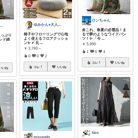
ロンちゃん
ゆみかん⭐︎大人の暮らし研究室
ちゃんmama🐩🎶感謝💎🙏
🌼これ、春夏の必需品！ま
椅子やフローリングで心地
るで夢のようなワイドパン
さたっぷり
よく使えるフロアクッショ
ツ！✨ 「今
...
インド綿
ン✨ ✔ 丸
...
￥
5,990
￥
3,780～
1
0
4
0
0
2
コレ
いいね
コレ
いいね
いいね
hiro
masando