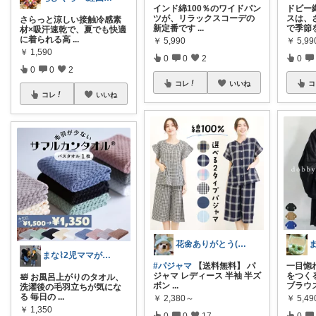
インド綿100％のワイドパン
ドビー
ツが、リラックスコーデの
スは、
さらっと涼しい接触冷感素
新定番です
...
で季節
材×吸汗速乾で、夏でも快適
に着られる高
...
￥
5,990
￥
5,99
￥
1,590
0
0
2
0
0
0
2
コレ
いいね
コ
コレ
いいね
花🌼ありがとう(*･ω･)*_ _)ﾍ
まな⌇2児ママが目指すゆとりある暮らし
#パジャマ
【送料無料】 パ
一目惚
ジャマ レディース 半袖 半ズ
をつく
🛀 お風呂上がりのタオル、
ボン
...
ブラウス
洗濯後の毛羽立ちが気にな
る 毎日の
...
￥
2,380～
￥
5,49
￥
1,350
0
0
17
0