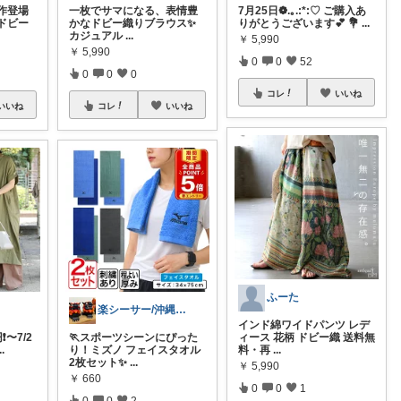
作登場
一枚でサマになる、表情豊
7月25日❁.｡.:*:♡ ご購入あ
ドビー
かなドビー織りブラウス✨
りがとうございます💕 💐
...
カジュアル
...
￥
5,990
￥
5,990
0
0
52
0
0
0
コレ
いいね
いいね
コレ
いいね
ふーた
楽シーサー/沖縄好きのおすすめROOM
インド綿ワイドパンツ レデ
️〜7/2
🏃スポーツシーンにぴった
ィース 花柄 ドビー織 送料無
..
り！ミズノ フェイスタオル
料・再
...
2枚セット✨
...
￥
5,990
￥
660
0
0
1
0
0
2