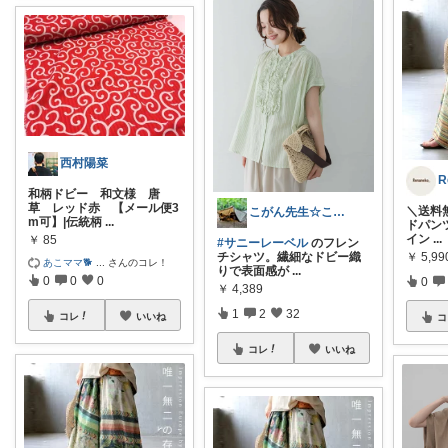
西村陽菜
和柄ドビー 和文様 唐
草 レッド赤 【メール便3
＼送料
こがん先生☆こがん流キャンプ
m可】|伝統柄
...
ドパンツ
イン
...
￥
85
#サニーレーベル
のフレン
￥
5,99
チシャツ。繊細なドビー織
あこママ🐕‍
...
さんのコレ！
りで表面感が
...
0
0
0
0
￥
4,389
1
2
32
コレ
いいね
コ
コレ
いいね