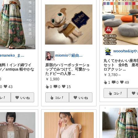
woo
Renaneko_まったりな生活
miomio♡経由購入感謝♡
丸くてかわいい座布
無料！インド綿ワイ
原宿のハリーポッターショ
セット 全8色 座布
／antiqua 軽やかな
ップでみつけて、可愛かっ
ロアクッシ
...
たドビーの人形
...
￥
3,780～
0
￥
1,980
1
0
49
0
43
0
0
15
コレ
レ
いいね
コレ
いいね