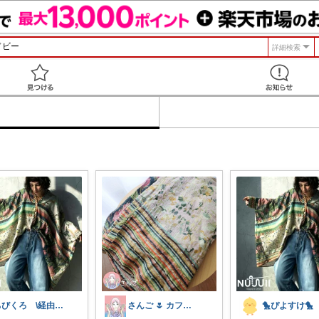
詳細検索
見つける
ちびくろ \経由購入ありがとうござます/
さんご 🌷 カフェ好きのおうち充実🌷
🐤ぴよすけ🐤