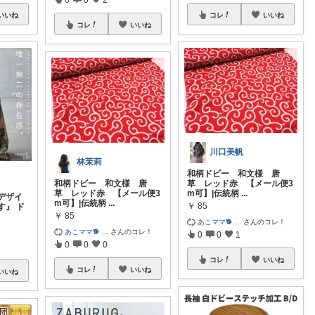
いいね
コレ
いいね
コレ
いいね
川口美帆
林茉莉
和柄ドビー 和文様 唐
和柄ドビー 和文様 唐
草 レッド赤 【メール便3
草 レッド赤 【メール便3
m可】|伝統柄
...
デザイ
m可】|伝統柄
...
￥
85
す』 ド
￥
85
あこママ🐕‍
...
さんのコレ！
あこママ🐕‍
...
さんのコレ！
0
0
1
0
0
0
コレ
いいね
コレ
いいね
いいね