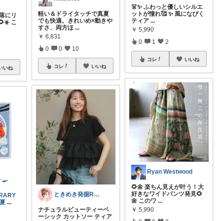
👗✨ ふわっと優しいシルエ
軽い＆ドライタッチで真夏
ットが憧れ🥰 ✨ 風になびく
洒落にリ
でも快適。きれいめ×動きや
ティア
...
☀️ こ
すさ、両方ほ
...
￥
5,990
￥
6,831
0
1
2
0
0
10
コレ
いいね
コレ
いいね
いいね
Ryan Westwood
🍳
🌻🌼 楽ちん見えが叶う！大
好きなワイドパンツ発見🌻
ときめき発掘ROOM
RARY
🌼 このワ
...
#夏
...
￥
5,990
ナチュラルビューティーベ
ーシック カットソー ティア