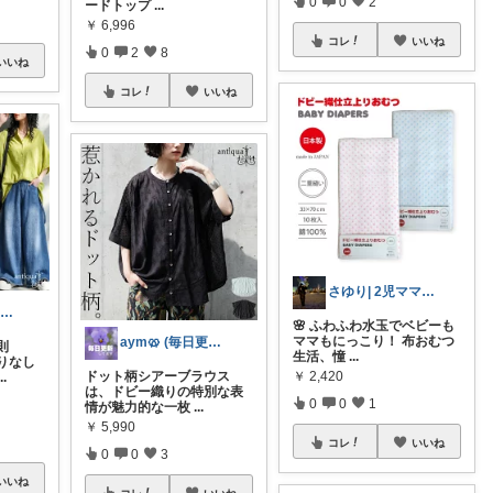
0
0
2
ードトップ
...
￥
6,996
コレ
いいね
0
2
8
いいね
コレ
いいね
さゆり| 2児ママお買い物メモ🧸
aym🥨 (毎日更新してます🙌)
🌸 ふわふわ水玉でベビーも
ママもにっこり！ 布おむつ
aym🥨 (毎日更新してます🙌)
則
生活、憧
...
りなし
￥
2,420
ドット柄シアーブラウス
...
は、ドビー織りの特別な表
0
0
1
情が魅力的な一枚
...
￥
5,990
コレ
いいね
0
0
3
いいね