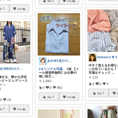
コレ
いいね
レ
いいね
me
あや＠5児のママでもオシャレしたい‼︎
今すぐ使えるお得な
和むNBOXカスタム8/5感謝🙏
ンが出ているかも？
#オリジナル写真
3枚 【メ
市場をチェック
...
ール便送料無料】お仕事の
強い味方
...
魅せる、静かな存在
￥
110
ンピース レディース
￥
1,490～
0
0
4
ン
...
0
0
982
0
コレ
コレ
いいね
0
19
レ
いいね