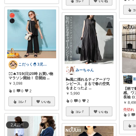
コレ
いいね
コ
こだっく🐣 3児のママ
みーちゃん
🏃‍♀️🔥7/19(日)20時 お買い物
マラソン開始！ ⏰開始
...
🌬️風に揺れるティアードワ
￥
3,098
ンピース、まるで春の空気
をまとったよ
...
【柄で
0
0
2
感。ワ
￥
5,990
長袖 ロ
0
0
2
コレ
いいね
￥
8,49
売切れ
コレ
いいね
0
2,415
件
コ