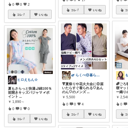
0
0
2
コレ
いいね
コ
コレ
いいね
🌿 らくべ😊暮らしの知恵といいもの
ヒロえもん☆
👘夏祭りや花火大会に😊届
🌈ご
いたらすぐ着られる🤍あん
寝マッ
夏もさらっと快適🌙綿100％
のん🤍のメンズ
...
ー織り
前開きキッズパジャマ ✔ポ
イント
...
￥
5,500
￥
2,5
￥
1,890～
0
0
4
0
0
0
0
コレ
いいね
コ
コレ
いいね