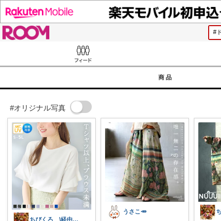
ROOM
Feed
商品
#オリジナル写真
うさこ🥕
ちびくろ \経由購入ありがとうござます/