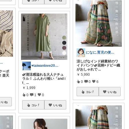
コレ
いいね
になに.育児の便利アイテム🐈‍⬛💕
涼しげなインド綿素材のワ
eeeco ❦３児ママ ❦
イドパンツ🌿花柄×ドビー織
♥taiwanlove2026♥
がおしゃれで
...
クーポ
￥
5,990
🌿清涼感溢れる大人ナチュ
！楽天
ラル！ ふんわり軽い「and i
0
0
6
t_
...
￥
1,999
コレ
いいね
0
1
0
いいね
コレ
いいね