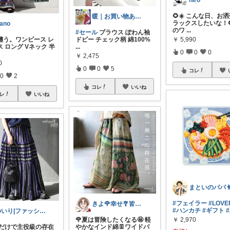
hiro
🌻☀️ こんな日、お
暖｜お買い物ありがとうございます
ラックスしたいな！🌻
ano
のワ
...
#セール
ブラウス ぽわん袖
￥
5,990
纏う。ワンピース レ
ドビー チェック柄 綿100%
 ロング Vネック 半
...
0
0
0
￥
2,475
0
0
0
5
コレ
0
2
コレ
いいね
レ
いいね
まといのパパ👨‍
#フェイラー
#LOVE
きよ🌹幸せ🎐皆様のお心遣いに感謝💖
#ハンカチ
#ギフト
ゆいり|ファッション👗
￥
2,970
🌹夏は冒険したくなる🤩 軽
穿くだけで主役級の存在
やかなインド綿👖ワイドパ