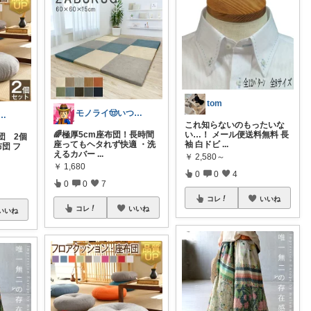
tom
モノライ🤠いつもありがとうです！
o/tw&igやってます
これ知らないのもったいな
🌈極厚5cm座布団！長時間
い…！ メール便送料無料 長
団 2個
座ってもヘタれず快適 ・洗
袖 白ドビ
...
団 フ
えるカバー
...
￥
2,580～
￥
1,680
0
0
4
0
0
7
コレ
いいね
コレ
いいね
いいね