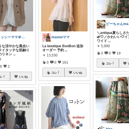
ピー
＼antiqua夏らし
🌿🤍／かわいい🤍
ヨッシーママ＠暮らしと服ログ
manonママ
ワイド
...
￥
5,990
うな涼やかな風合い
La boutique BonBon 追加
ライタッチな肌触り
オーダー 予約
...
0
0
19
のリネン
...
￥
13,530
8
0
0
161
コレ
0
2
コレ
いいね
レ
いいね