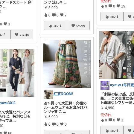
売切れ
ィアードスカート 穿
ンツ 涼しそ
...
0
0
19
で
...
￥
5,990
0
0
0
7
コレ
0
3
コレ
いいね
レ
いいね
紅茶ROOM!
「刺繍の抜け感、反
級。」この言葉に偽
✨繊細なシフリー刺
zawa3011
🧺✨買って大正解！究極の
ルームウェア＆お出かけパ
￥
4,990
ンツ✨🌸 こ
...
れで快適なパンツス
売切れ
あれば、特別な日も
￥
5,990
0
0
3
持って過
...
0
0
0
90
コレ
0
66