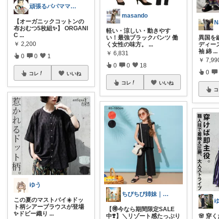
頑張るパパママ応援隊@育児・子供用品紹介
masando
【オーガニックコットンの
N
布おむつ5枚組✨】 ORGANI
軽い・涼しい・動きやす
C
...
い！最強ブラックパンツ 働
異国を
￥
2,200
く女性の味方。
...
ディース
袖 綿
...
￥
6,831
0
0
1
￥
7,99
0
0
18
0
コレ
いいね
コレ
いいね
コ
ゆう
ちびちび姉妹｜娘二人と豊かな暮らし
この夏のマストバイ☀️ドッ
ト柄シアーブラウスが登場
【🉐今なら期間限定SALE
✨ドビー織り
...
中❣️】＼リゾート感たっぷり
🌸 