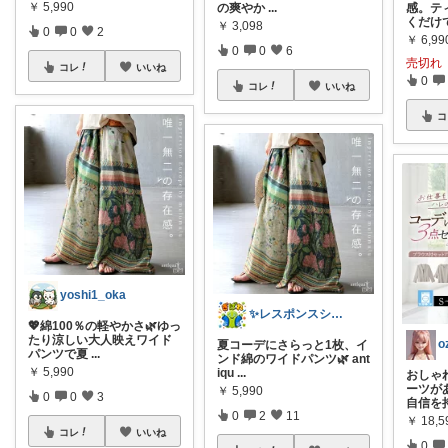
￥
5,990
の爽やか
...
感。テ
くだけ
￥
3,098
0
0
2
￥
6,99
0
0
6
売切れ
コレ
いいね
0
コレ
いいね
コ
yoshi1_oka
✨レスポンスショップ21✨
💖綿100％の軽やかさ🌿ゆっ
たり涼しい大人映えワイド
o
夏コーデにさらっと1枚、イ
パンツで夏
...
ンド綿のワイドパンツ🌿 ant
￥
5,990
iqu
...
おしゃ
ーツが
￥
5,990
0
0
3
自信を
0
2
11
￥
18,5
コレ
いいね
0