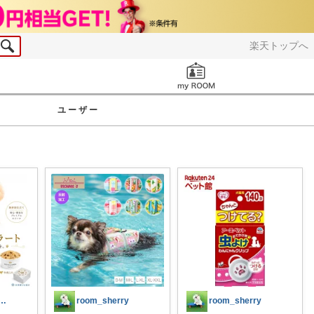
楽天トップへ
お知らせ
ユーザー
u🐾わんちゃん&美容好き
room_sherry
room_sherry