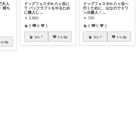
で大人
ドッグフェスタin 八ヶ岳に
ドッグフェスタin 八ヶ岳へ
・猫ち
て パックラフトをやるため
行くために、山なので３ワ
に購入し
...
ン分購入！
...
￥
3,960
￥
700
0
0
1
0
0
2
コレ
いいね
コレ
いいね
いいね