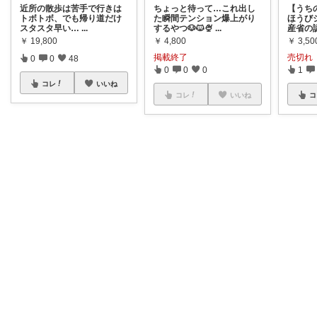
近所の散歩は苦手で行きは
ちょっと待って…これ出し
【うち
トボトボ、でも帰り道だけ
た瞬間テンション爆上がり
ほうび
スタスタ早い…
...
するやつ🐶🐱🍨
...
産省の
￥
19,800
￥
4,800
￥
3,50
掲載終了
売切れ
0
0
48
0
0
0
1
コレ
いいね
コレ
いいね
コ