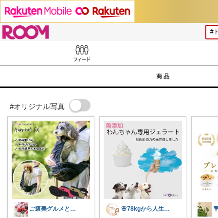
ROOM
Feed
商品
#オリジナル写真
ご褒美グルメと便利キッチン
🌸78kgから人生最後のダイエット挑戦