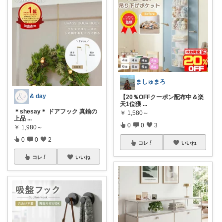
ましゅまろ
& day
​【20％OFFクーポン配布中＆楽
天1位獲
...
＊shesay＊ ドアフック 真鍮の
￥
1,580～
上品
...
0
0
3
￥
1,980～
0
0
2
コレ
いいね
コレ
いいね