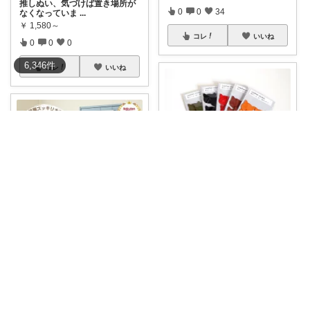
推しぬい、気づけば置き場所が
0
0
34
なくなっていま
...
￥
1,580～
コレ
いいね
0
0
0
6,346
件
コレ
いいね
emu@ねこROOM
上質な栃木レザー（ヌメ革）で
作られた、愛ら
...
￥
330
0
0
1
たちりえ🍀感謝✨
コレ
いいね
ぬいぐるみ、気づくと増えてる
🧸 床もベッド
...
￥
1,580～
3
0
585