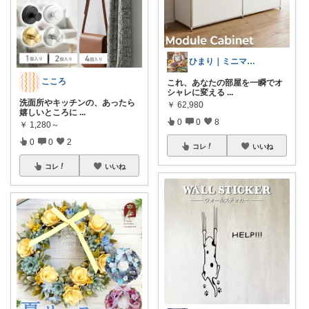
ひまり｜ミニマルな育児と時短グッズ
こころ
これ、あなたの部屋を一瞬でオ
シャレに変える
...
洗面所やキッチンの、あったら
￥
62,980
嬉しいところに
...
0
0
8
￥
1,280～
0
0
2
コレ
いいね
コレ
いいね