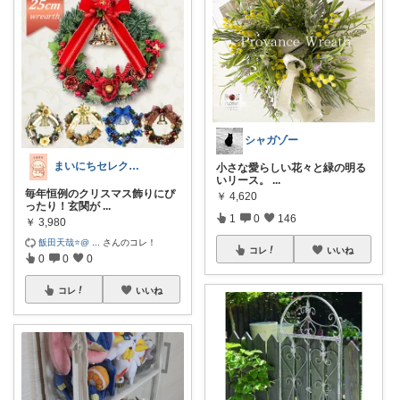
シャガゾー
まいにちセレクトdays
小さな愛らしい花々と緑の明る
いリース。
...
毎年恒例のクリスマス飾りにぴ
￥
4,620
ったり！玄関が
...
1
0
146
￥
3,980
飯田天哉⭐️@
...
さんのコレ！
コレ
いいね
0
0
0
コレ
いいね