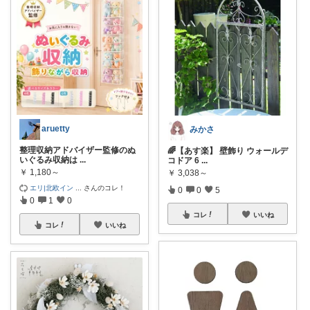
aruetty
みかさ
整理収納アドバイザー監修のぬ
🌈【あす楽】 壁飾り ウォールデ
いぐるみ収納は
...
コドア 6
...
￥
1,180～
￥
3,038～
エリ|北欧イン
...
さんのコレ！
0
0
5
0
1
0
コレ
いいね
コレ
いいね