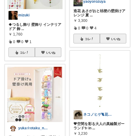
yaoyorozuya
造花 あさがおと桔梗の壁掛けア
レンジ 夏
...
mizuki
￥
3,300
🍀つるし飾り 壁飾り インテリア
0
0
4
ドア 飾
...
￥
1,760
コレ
いいね
0
0
1
コレ
いいね
ネコノヒゲ🐈花好きオタクの庭🪴
🧡空間を彩る大人の真鍮製ガー
ランド✨ in
...
yuka☆otaku_no_heya
￥
3,230