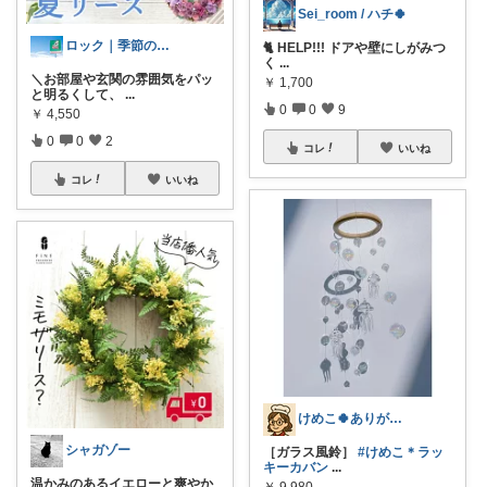
Sei_room / ハチ🍀
ロック｜季節のおすすめグッズを届けたい~
🐈 HELP!!! ドアや壁にしがみつ
く
...
＼お部屋や玄関の雰囲気をパッ
￥
1,700
と明るくして、
...
0
0
9
￥
4,550
0
0
2
コレ
いいね
コレ
いいね
けめこ🍀ありがとうございます🤭💕
シャガゾー
［ガラス風鈴］
#けめこ＊ラッ
キーカバン
...
温かみのあるイエローと爽やか
￥
9,980