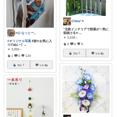
China*✴︎
"北欧インテリアで部屋が一気に
垢抜ける✨
...
n@.なっとー。
￥
3,038～
#オリジナル写真
6枚✨お気に入
0
0
0
りのぬいぐ
...
￥
3,950～
コレ
いいね
1
0
134
コレ
いいね