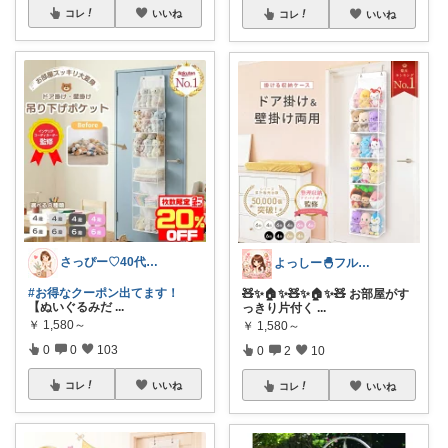
コレ
いいね
コレ
いいね
さっぴー♡40代主婦・楽天おすすめ品紹介
よっしー🐣フルタイム4児ママ
#お得なクーポン出てます！
🧸✨🏠✨🧸✨🏠✨🧸 お部屋がす
【ぬいぐるみだ
...
っきり片付く
...
￥
1,580～
￥
1,580～
0
0
103
0
2
10
コレ
いいね
コレ
いいね