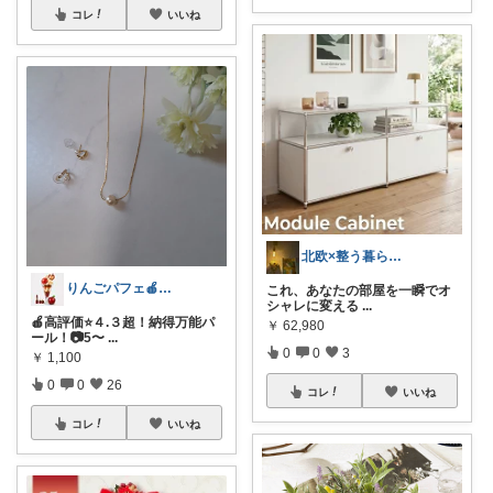
コレ
いいね
北欧×整う暮らし｜ハル
りんごパフェ🍎コスメ×アクセ×アパレル
これ、あなたの部屋を一瞬でオ
シャレに変える
...
🍎高評価⭐４.３超！納得万能パ
￥
62,980
ール！📷5〜
...
0
0
3
￥
1,100
0
0
26
コレ
いいね
コレ
いいね