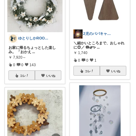
2児のパパキャンパー
ゆとりしかROOM🦌しかちゃんセレクト
＼細かいところまで、おしゃれ
に😊／ 🚻🌿✨
...
お家に帰るちょっとした楽し
み。 「おかえ
...
￥
1,740
￥
7,920～
0
0
1
0
0
143
コレ
いいね
コレ
いいね