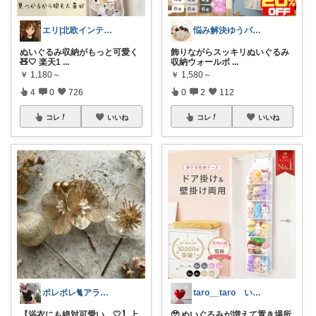
エリ|北欧インテリアと愛用品|朝コレ
悩み解決ゆうパパroom
ぬいぐるみ収納がもっと可愛く
飾りながらスッキリぬいぐるみ
🧸🤍 楽天1
...
収納ウォールポ
...
￥
1,180～
￥
1,580～
4
0
726
0
2
112
コレ
いいね
コレ
いいね
ポレポレ🐈アラフィフの可愛い図鑑
taro__taro いらっしゃませ🎶
【浴衣にも絶対可愛い…🤍】上
🥹 ぬいぐるみが増えて置き場所