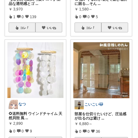
品な透明感とゴ
...
に困る…そん
...
￥
3,970
￥
1,580～
1
0
139
0
0
5
コレ
いいね
コレ
いいね
なつ
こいこい🐱
🌻送料無料 ウインドチャイム 天
部屋を仕切りたいけど、圧迫感
然貝殻 風
...
が出るのは避け
...
￥
2,890
￥
6,880～
0
0
9
0
0
36