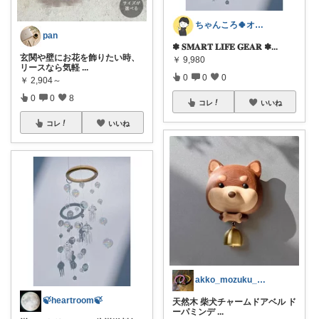
ちゃんころ🍀オリ写/インテリア/キッズ
pan
✽ 𝐒𝐌𝐀𝐑𝐓 𝐋𝐈𝐅𝐄 𝐆𝐄𝐀𝐑 ✽ ​
...
玄関や壁にお花を飾りたい時、
￥
9,980
リースなら気軽
...
0
0
0
￥
2,904～
0
0
8
コレ
いいね
コレ
いいね
akko_mozuku_mugisuke
🍃heartroom🍃
天然木 柴犬チャームドアベル ド
ーパミンデ
...