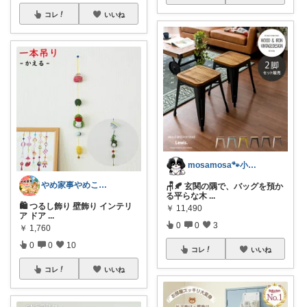
コレ
いいね
mosamosa🐾小さめバッグの日々✨
やめ家事やめこ♡一軍インテリア
🪑🍂 玄関の隅で、バッグを預か
る平らな木
...
🛍 つるし飾り 壁飾り インテリ
￥
11,490
ア ドア
...
0
0
3
￥
1,760
0
0
10
コレ
いいね
コレ
いいね