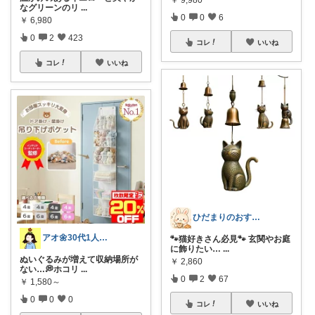
なグリーンのリ
...
0
0
6
￥
6,980
0
2
423
コレ
いいね
コレ
いいね
ひだまりのおすすめ
アオ🌼30代1人暮らし
🐾猫好きさん必見🐾 玄関やお庭
に飾りたい…
...
ぬいぐるみが増えて収納場所が
￥
2,860
ない…💭ホコリ
...
0
2
67
￥
1,580～
0
0
0
コレ
いいね