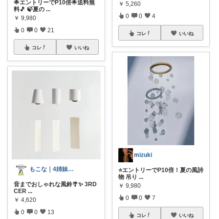
🌟エントリーでP10倍🌟送料無
￥
5,260
料🎵 🍃夏の
...
0
0
4
￥
9,980
0
0
21
コレ
いいね
コレ
いいね
mizuki
もこな｜4姉妹ママ×子供のも×家事ラク
⭐️エントリーでP10倍！夏の風詩
物 吊り
...
音までおしゃれな風鈴🎐✨ 3RD
￥
9,980
CER
...
0
0
7
￥
4,620
0
0
13
コレ
いいね