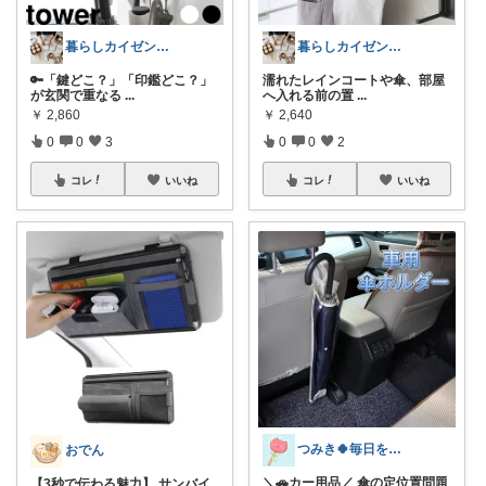
暮らしカイゼンパパ｜家事と片付けをラクに
暮らしカイゼンパパ｜家事と片付けをラクに
🔑「鍵どこ？」「印鑑どこ？」
濡れたレインコートや傘、部屋
が玄関で重なる
...
へ入れる前の置
...
￥
2,860
￥
2,640
0
0
3
0
0
2
コレ
いいね
コレ
いいね
つみき🍀毎日をご機嫌にする♡
おでん
＼🚗カー用品／ 傘の定位置問題
【3秒で伝わる魅力】 サンバイ