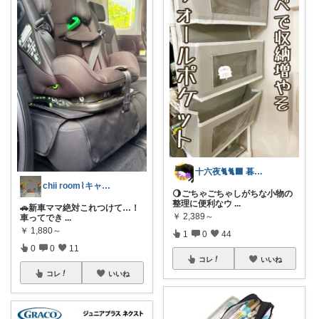
十六夜🐈🐈‍⬛ 暮らしのあれこれ
chii room⌇キャラ物苦手ママ
🌖ごちゃごちゃしがちな小物の
整理に便利なウ
...
🚗新車ママ絶対これつけて…！
￥
2,389～
車ってでき
...
￥
1,880～
1
0
44
0
0
11
コレ
いいね
コレ
いいね