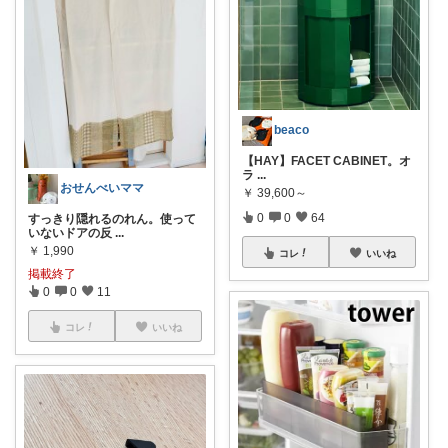
beaco
【HAY】FACET CABINET。オ
ラ
...
おせんべいママ
￥
39,600～
0
0
64
すっきり隠れるのれん。使って
いないドアの反
...
￥
1,990
コレ
いいね
掲載終了
0
0
11
コレ
いいね