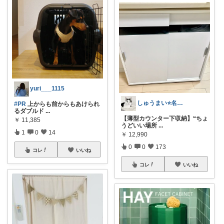
yuri___1115
しゅうまい⭐️名前つけ☆*:.｡
#PR
上からも前からもあけられ
るダブルド
...
【薄型カウンター下収納】“ちょ
￥
11,385
うどいい場所
...
1
0
14
￥
12,990
0
0
173
コレ
いいね
コレ
いいね