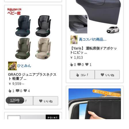
高コスパの商品を紹介します✨
【Yaris】 運転席側ドアポケッ
トにピッ
...
￥
1,813
0
0
1
ひとみん
GRACO ジュニアプラスネクス
コレ
いいね
ト 軽量ブ
...
￥
9,559～
1
0
4
129
件
コレ
いいね