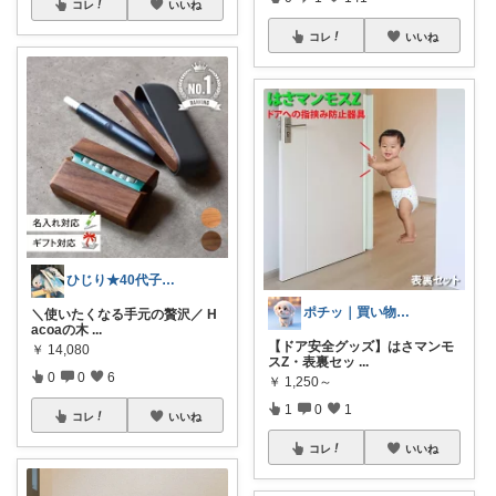
コレ
いいね
コレ
いいね
ひじり★40代子育てママ
ポチッ｜買い物をお得に楽しむ🐶
＼使いたくなる手元の贅沢／ H
acoaの木
...
【ドア安全グッズ】はさマンモ
￥
14,080
スZ・表裏セッ
...
0
0
6
￥
1,250～
1
0
1
コレ
いいね
コレ
いいね