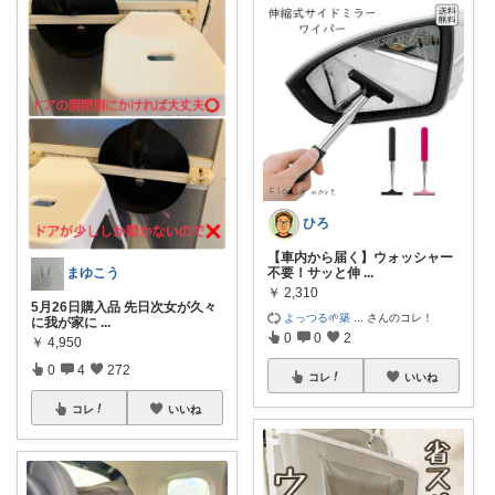
ひろ
【車内から届く】ウォッシャー
不要！サッと伸
...
まゆこう
￥
2,310
5月26日購入品 先日次女が久々
よっつる🌱築
...
さんのコレ！
に我が家に
...
0
0
2
￥
4,950
0
4
272
コレ
いいね
コレ
いいね