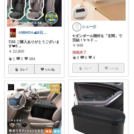
シュー@
☆MIHO☆🌊6日感謝🍀
✨ダンボール開封を「玄関」で
完結！✨ ✨ド
...
7/20 ご購入ありがとうございま
￥
949
す❤️5
...
￥
22,800
掲載終了
0
0
4
1
2
384
コレ
いいね
コレ
いいね