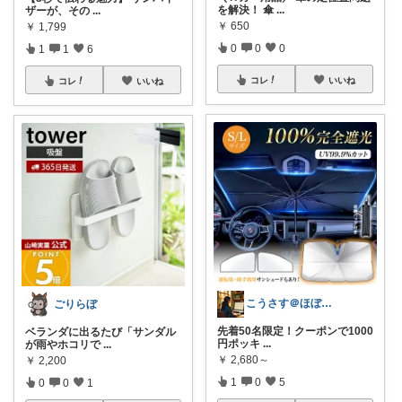
を解決！ 傘
...
ザーが、その
...
￥
650
￥
1,799
0
0
0
1
1
6
コレ
いいね
コレ
いいね
こうさす＠ほぼ毎日更新
ごりらぼ
先着50名限定！クーポンで1000
ベランダに出るたび「サンダル
円ポッキ
...
が雨やホコリで
...
￥
2,680～
￥
2,200
1
0
5
0
0
1