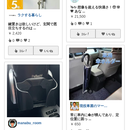
🦄✨ 想像を超える快適さ！🥺 🌸
💖 あな
...
ラクする暮らし
￥
21,500
0
0
1
鍵置きは欲しいけど、玄関で悪
目立ちするのは
...
￥
2,420
コレ
いいね
0
0
2
コレ
いいね
現役車屋のマーシーパパ⭐️好きなもの館
常に車内に傘が積んであり、定
位置に困っ
...
manabu_room
￥
650