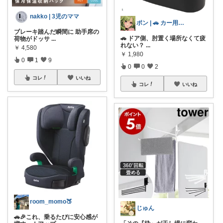
nakko | 3児のママ
ポン | 🚗 カー用品おすすめROOM
ブレーキ踏んだ瞬間に 助手席の
🚗 ドア側、肘置く場所なくて疲
荷物がドッサ
...
れない？
...
￥
4,580
￥
1,980
0
1
9
0
0
2
コレ
いいね
コレ
いいね
room_momo🍑
じゅん
🚗🎉これ、乗るたびに安心感が