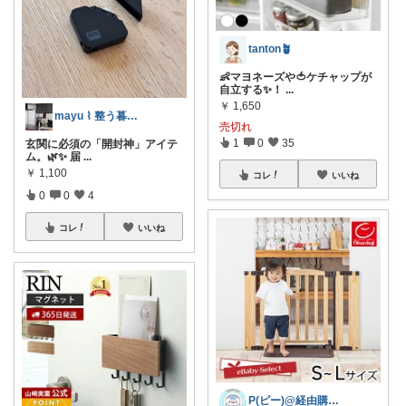
tanton🪴
👶マヨネーズや🍅ケチャップが
自立する✨！
...
￥
1,650
mayu ⌇ 整う暮らし×時短ママ
売切れ
1
0
35
玄関に必須の「開封神」アイテ
ム。🌿✨ 届
...
￥
1,100
コレ
いいね
0
0
4
コレ
いいね
P(ピー)@経由購入します！