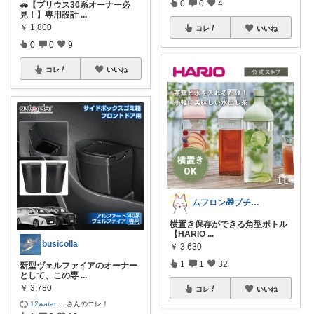
0
0
4
🚗【プリウス30系オーナー必
見！】専用設計
...
￥
1,800
コレ
いいね
0
0
9
コレ
いいね
ムフロン🎁プチプラ・セール・マンガ好き
横置き保存ができる角型ボトル
【HARIO
...
busicolla
￥
3,630
1
1
32
新型ヴェルファイアのオーナー
として、この専
...
￥
3,780
コレ
いいね
12watar
...
さんのコレ！