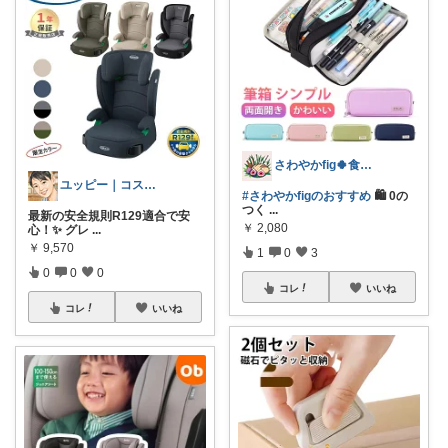
さわやかfig🍀食と暮らしを楽しむ
ユッピー｜コスメと子育てROOM
#さわやかfigのおすすめ
🛍️ 0の
つく
...
最新の安全規則R129適合で安
￥
2,080
心！✨ グレ
...
￥
9,570
1
0
3
0
0
0
コレ
いいね
コレ
いいね