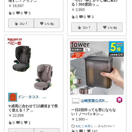
「その『枠』が干し場に変わ
増す…！アップ
...
る！360度回っ
...
￥
16,697
￥
2,860
0
0
5
0
0
3
コレ
いいね
コレ
いいね
ドン・タコス 防災⚠️生活雑貨アウトドア
山崎実業公式ROOM
✨成長に合わせて12歳頃まで長
一日2回作っても苦にならな
く使える！ア
...
い！ノーパッキン
...
￥
22,898
￥
1,980～
0
0
1
ねむこ🎀楽し
...
さんのコレ！
0
1
141