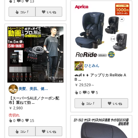
1
0
13
コレ
いいね
ひとみん
🚗👶👦👧 アップリカ ReRide A
B
...
￥
29,529～
美髪、美肌、健康商品お勧めROOM
0
0
5
【スーパーSALE／クーポン配
布】重ねて効
...
コレ
いいね
￥
2,980
売切れ
0
0
15
コレ
いいね