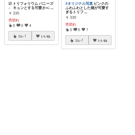
☑︎ トリフォリウム バニーズ
#オリジナル写真
ピンクの
♩ キュンとする可愛さ⑅︎◡̈︎
...
ふわふわとした穂が可愛す
ぎるトリフ
...
￥
330
￥
330
売切れ
売切れ
0
0
4
0
0
7
コレ
いいね
コレ
いいね