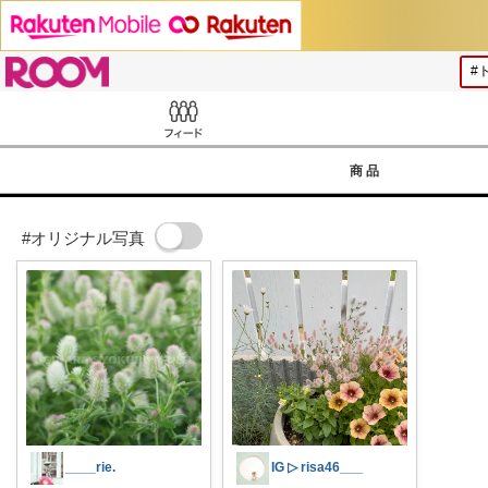
ROOM
Feed
商品
#オリジナル写真
____rie.
IG ▷ risa46___