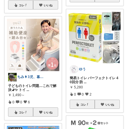
コレ
いいね
ゆう
ちみ👩3児、暮らしに寄り添うグッズ🍉
簡易トイレ パーフェクトイレ 4
0回分 防
...
子どものトイレ問題…これで解
￥
5,280
決🚽✨ トイ
...
0
0
2
￥
1,490～
0
0
6
コレ
いいね
コレ
いいね