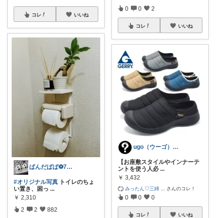
0
0
2
コレ
いいね
コレ
いいね
ugo（ウーゴ）／どれにした？.com
【お座敷スタイルやインナーテ
ぱんだぱぱ⚽️7日有難うございます
ントを使う人必
...
￥
3,432
#オリジナル写真
トイレのちょ
みったん♡三姉
...
さんのコレ！
い置き、困っ
...
0
0
0
￥
2,310
2
2
882
コレ
いいね