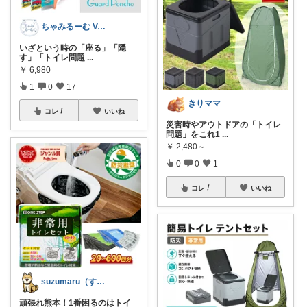
ちゃみるーむ Void white
いざという時の「座る」「隠
す」「トイレ問題
...
￥
6,980
1
0
17
きりママ
コレ
いいね
災害時やアウトドアの「トイレ
問題」をこれ1
...
￥
2,480～
0
0
1
コレ
いいね
suzumaru（すずまる）
頑張れ熊本！1番困るのはトイ