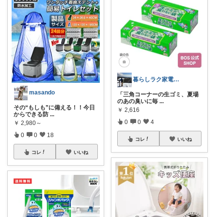
暮らしラク家電＆便利グッズROOM
masando
「三角コーナーの生ゴミ、夏場
のあの臭いに毎
...
その“もしも”に備える！！今日
￥
2,616
からできる防
...
0
0
4
￥
2,980～
0
0
18
コレ
いいね
コレ
いいね