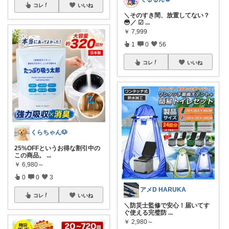
コレ
いいね
＼そのすき間、放置してない？
😳／ ☑︎
...
￥
7,999
1
0
56
コレ
いいね
くらちゃん🐶
25%OFFというお得な割引中の
この商品。
...
￥
6,980～
0
0
3
アメD HARUKA
コレ
いいね
＼防災士監修で安心！届いてす
ぐ使える完璧防
...
￥
2,980～