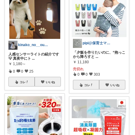
pipi@保育士ママの趣味部屋
kinako_no__ouchi
「夕飯を作りたいのに、“抱っこ
人感センサーライトの紹介です
から降ろすと
...
💡 真夜中にト
...
￥
11,180
￥
1,180～
売切れ
0
0
25
0
0
303
コレ
いいね
コレ
いいね