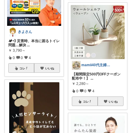
きよさん
🏕️💨 災害時、本当に困るトイレ
問題…解決
...
￥
3,790～
0
0
4
mamii40代主婦の心地いい暮らし
コレ
いいね
【期間限定500円OFFクーポン
配布中！】
...
￥
2,280～
0
0
4
コレ
いいね