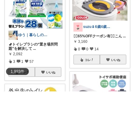
suzu🌷6歳4歳子育てママの暮らし
ゆう｜暮らしのお得術
❤️‍🔥65%OFFクーポン有❤️‍🔥こん
...
￥
3,160
🚽トイレブラシの“置き場所問
題”を解決して
...
0
0
14
￥
2,092
コレ
いいね
3
1
57
1,993
件
コレ
いいね
ゆあ🎀兄妹ママの育児と暮らし