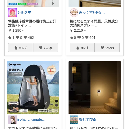
シルク💖
みっくす⌇ゆる暮らし𓂃𖠿
💙接触冷感💙夏の透け防止と汗
気になるニオイ問題、天然成分
対策⭐️トイレ
...
の消臭スプレー
...
￥
1,290～
￥
2,210～
1
0
462
0
0
601
コレ
いいね
コレ
いいね
iroha𓂃◌𓈒𓐍natural✯
塩むすび🍙
アウトドアにも防災にも‪👍🏻ポン
欲しいもの。SOAIYのセンサー