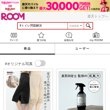
ROOM
楽天トップへ
詳細検索
Feed
見つける
お知らせ
商品
ユーザー
#オリジナル写真