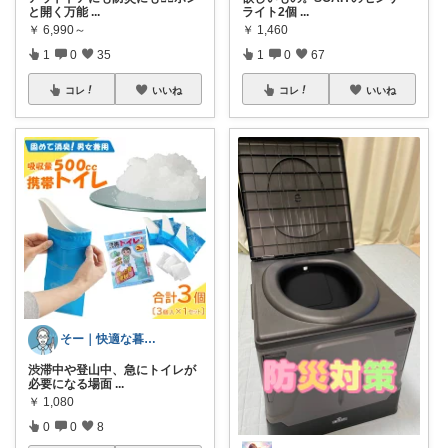
と開く万能
...
ライト2個
...
￥
6,990～
￥
1,460
1
0
35
1
0
67
コレ
いいね
コレ
いいね
そー｜快適な暮らし
渋滞中や登山中、急にトイレが
必要になる場面
...
￥
1,080
0
0
8