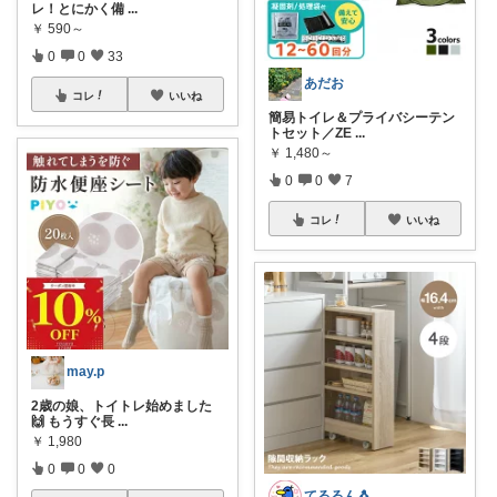
レ！とにかく備
...
￥
590～
0
0
33
あだお
コレ
いいね
簡易トイレ＆プライバシーテン
トセット／ZE
...
￥
1,480～
0
0
7
コレ
いいね
may.p
2歳の娘、トイトレ始めました
🙌 もうすぐ長
...
￥
1,980
0
0
0
てるるん🐧