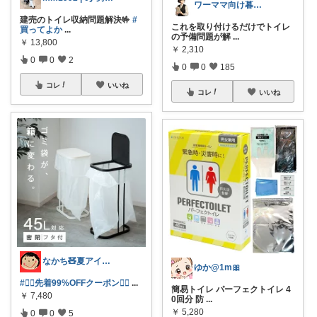
ワーママ向け暮らしの便利グッズROOM
建売のトイレ収納問題解決🤟
#
これを取り付けるだけでトイレ
買ってよか
...
の予備問題が解
...
￥
13,800
￥
2,310
0
0
2
0
0
185
コレ
いいね
コレ
いいね
なかち🧸夏アイテム＆便利グッズ✨
ゆか@1m🎀
#❤️‍🔥先着99%OFFクーポン❤️‍🔥
...
簡易トイレ パーフェクトイレ 4
￥
7,480
0回分 防
...
￥
5,280
0
0
5