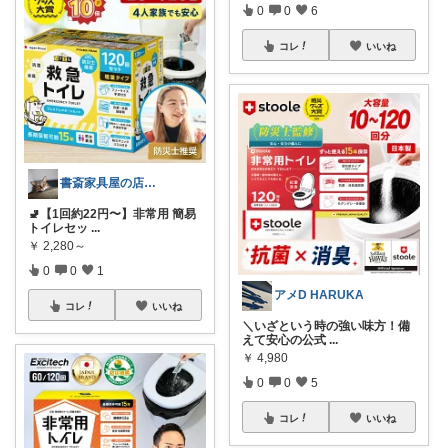
0
0
6
コレ
いいね
書斎家具屋の店長奥田
🚽【1回約22円〜】非常用 簡易
トイレセッ
...
￥
2,280～
0
0
1
アメD HARUKA
コレ
いいね
＼いざという時の強い味方！備
えて安心の公式
...
￥
4,980
0
0
5
コレ
いいね