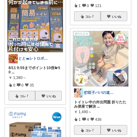
1
0
121
コレ
いいね
とと🐢レトロポップとキッチン雑貨👒
8/11 9:59までポイント10倍💫5
0
...
￥
1,380～
0
0
35
📦双子パパの道具箱/経由感謝です✨🙇
コレ
いいね
トイトレ中の外出問題 折りたた
み便座で解決
...
￥
1,490～
1
4
436
コレ
いいね