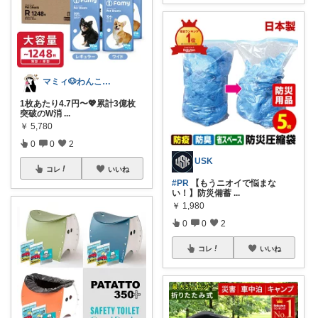
マミィ🐶わんこと暮らす｜お得情報係
1枚あたり4.7円〜💖累計3億枚
突破のW消
...
￥
5,780
0
0
2
USK
コレ
いいね
#PR
【もうニオイで悩まな
い！】防災備蓄
...
￥
1,980
0
0
2
コレ
いいね