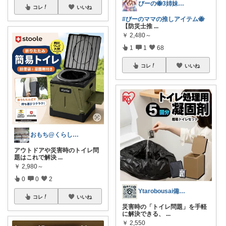
びーの🐝3姉妹ママROOM🌸
コレ
いいね
#びーのママの推しアイテム🐝
【防災士推
...
￥
2,480～
1
1
68
コレ
いいね
おもち@くらし快適
アウトドアや災害時のトイレ問
題はこれで解決
...
￥
2,980～
0
0
2
Ytarobousai備蓄食料、防災用品
コレ
いいね
災害時の「トイレ問題」を手軽
に解決できる、
...
￥
2,550