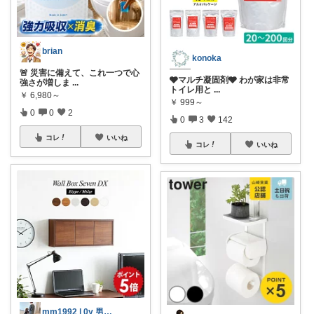
brian
konoka
🚨 災害に備えて、これ一つで心
🩶マルチ凝固剤🩶 わが家は非常
強さが増しま
...
トイレ用と
...
￥
6,980～
￥
999～
0
0
2
0
3
142
コレ
いいね
コレ
いいね
mm1992 | 0y 男の子ママ