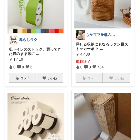
もかママ☕️購入ありがとうございます💕
暮らしラク
見せる収納にもなるラタン風ス
トッカー🌿 ト
...
🧻トイレのストック、買ってき
た袋のまま床に
...
￥
4,400
￥
1,410
掲載終了
0
0
6
0
3
734
コレ
いいね
コレ
いいね