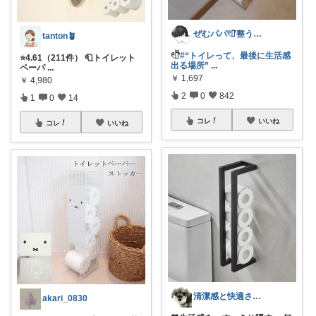
ぜむパパ𓏲𓎨整う暮らしのお手伝い
tanton🪴
𓏲𓎨
#“トイレって、最後に生活感
⭐4.61（211件） 🧻トイレット
出る場所”
...
ペーパ
...
￥
1,697
￥
4,980
2
0
842
1
0
14
コレ
いいね
コレ
いいね
清潔感と快適さを整える大人のインテリア部
akari_0830