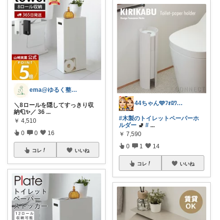
ema@ゆるく整う暮らし
44ちゃん🩵ﾌｫﾛﾜｰ様から購入
＼8ロールを隠してすっきり収
納🧻✨／ 36
...
#木製のトイレットペーパーホ
￥
4,510
ルダー
🚽
#
...
0
0
16
￥
7,590
0
1
14
コレ
いいね
コレ
いいね