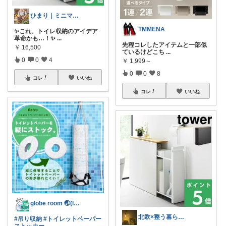
ひまり｜ミニマルな育児と時短グッズ
TMMENA
✨これ、トイレ収納のアイデア
革命かも…！✨
...
先程コレしたアイテムと一部似
￥
16,500
ているけどこち
...
0
0
4
￥
1,999～
0
0
8
コレ
いいね
コレ
いいね
globe room 🌏️(lvl )
北欧×整う暮らし｜ハル
#吊り収納
#トイレットペーパー