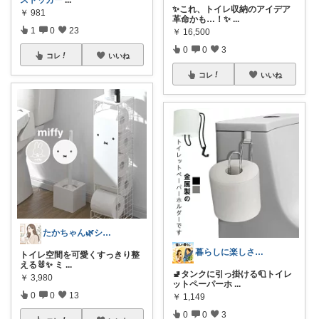
ストッカー
...
✨これ、トイレ収納のアイデア
￥
981
革命かも…！✨
...
1
0
23
￥
16,500
0
0
3
コレ
いいね
コレ
いいね
たかちゃん🌿シンプルで心地よい暮らし
暮らしに楽しさを｜生活雑貨と健康商品
トイレ空間を可愛くすっきり整
える🐰✨ ミ
...
🚽タンクに引っ掛ける🧻トイレ
￥
3,980
ットペーパーホ
...
0
0
13
￥
1,149
0
0
3