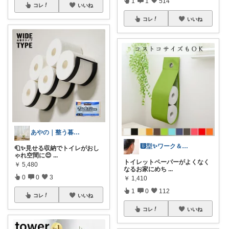
1
1
514
コレ
いいね
コレ
いいね
あやの｜整う暮らしROOM
🅱️型✨ワーク＆ライフスタイル💪
🧻✨見せる収納でトイレがおし
ゃれ空間に😊
...
トイレットペーパーがよくなく
￥
5,480
なるお家にめち
...
0
0
3
￥
1,410
1
0
112
コレ
いいね
コレ
いいね