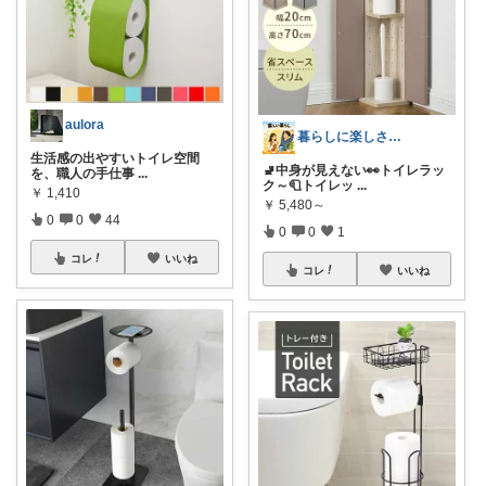
aulora
暮らしに楽しさを｜生活雑貨と健康商品
生活感の出やすいトイレ空間
🚽中身が見えない👀トイレラッ
を、職人の手仕事
...
ク～🧻トイレッ
...
￥
1,410
￥
5,480～
0
0
44
0
0
1
コレ
いいね
コレ
いいね