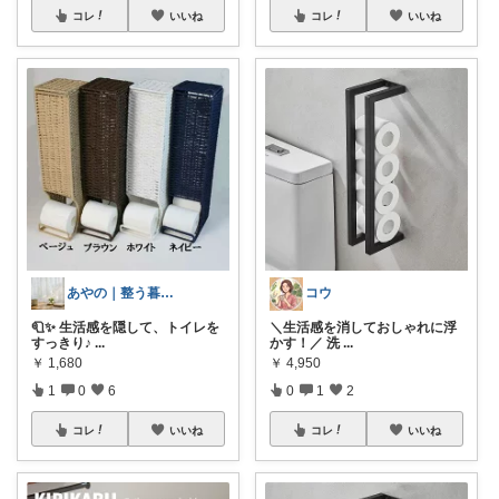
コレ
いいね
コレ
いいね
あやの｜整う暮らしROOM
コウ
🧻✨ 生活感を隠して、トイレを
​＼生活感を消しておしゃれに浮
すっきり♪
...
かす！／ 洗
...
￥
1,680
￥
4,950
1
0
6
0
1
2
コレ
いいね
コレ
いいね