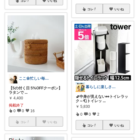
コレ
いいね
コレ
いいね
ここ🌼忙しい毎日を少しでも豊かに🌿
暮らしに楽しさを｜生活雑貨と健康商品
【5の付く日 5%OFFクーポン】
ラタンで
...
🚽中身が見えない👀トイレラッ
￥
4,400
ク～🧻トイレッ
...
掲載終了
￥
5,830
0
0
16
0
0
2
コレ
いいね
コレ
いいね