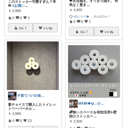
🖤生活感を、すっきり隠す。 何
このストッカー可愛すぎん？🐰
気なく置き
...
🫶
#お買い
...
￥
4,950
￥
2,980
ぜむパパ𓏲
...
さんのコレ！
0
0
3
0
0
1
コレ
いいね
コレ
いいね
子育てパパの良品メモ
MAIM🍀ig→@maim_419
妻チョイスで購入したトイレッ
トペーパーホル
...
🌈狭いスペースを有効活用✨壁
￥
3,980
掛けストッカー
...
0
0
23
￥
3,500