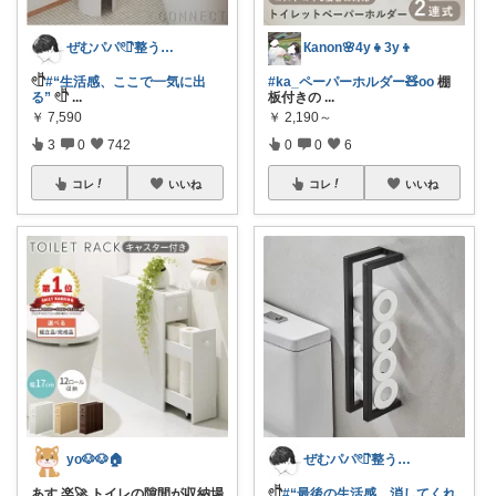
ぜむパパ𓏲𓎨整う暮らしのお手伝い
Кanon🌸4y👧3y👦
𓏲𓎨
#“生活感、ここで一気に出
#ka_ペーパーホルダー🧸oo
棚
る”
𓏲𓎨
...
板付きの
...
￥
7,590
￥
2,190～
3
0
742
0
0
6
コレ
いいね
コレ
いいね
yo🐶🐶🏠
ぜむパパ𓏲𓎨整う暮らしのお手伝い
あす 楽🚀 トイレの隙間が収納場
𓏲𓎨
#“最後の生活感、消してくれ