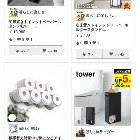
暮らしに楽しさを｜生活雑貨と健康商品
暮らしに楽しさを｜生活雑貨と健康商品
🧻床置きトイレットペーパース
🧻床置きトイレットペーパーホ
タンド🧻4ロー
...
ルダースタンド
...
￥
13,980
￥
2,480
0
0
1
0
0
1
コレ
いいね
コレ
いいね
mkak_0819_
ぼり_🏍ライダー
模様替え計画中で気になるアイ