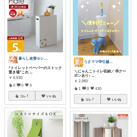
暮らし改善セレクト ケイ
うさママ🏵️引越ギフト&ごみ箱＆収納
“トイレットペーパーのストック
＼にゃんこトイレ収納／ 🏵️クー
置き場”これ
...
ポンあり♪
...
￥
6,930
￥
2,980
0
0
4
1
0
430
コレ
いいね
コレ
いいね