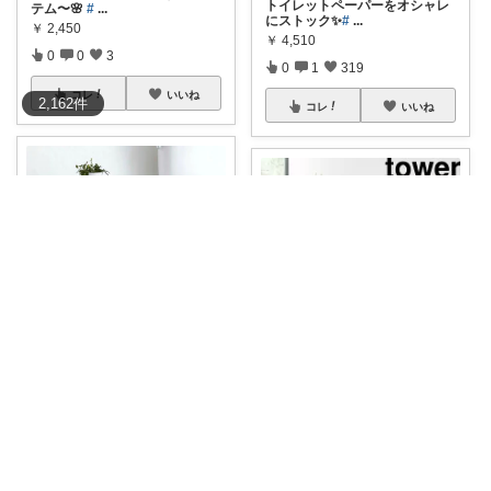
トイレットペーパーをオシャレ
テム〜🌸
#
...
にストック✨
#
...
￥
2,450
￥
4,510
0
0
3
0
1
319
コレ
いいね
2,162
件
コレ
いいね
マイコ⌇お部屋の垢抜けお手伝い✧*｡
みっちゃま｜暮らし整うお買い物🌿
✧*｡ 生活感が出るトイレットペ
tower 横幅14cm トイレラック
ーパーを隠
...
ス
...
￥
5,540
￥
16,500
0
0
1
0
2
34