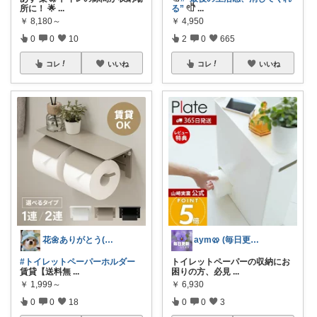
所に！ 🌟
...
る”
𓏲𓎨
...
￥
8,180～
￥
4,950
0
0
10
2
0
665
コレ
いいね
コレ
いいね
花🌼ありがとう(*･ω･)*_ _)ﾍ
aym🥨 (毎日更新してます🙌)
#トイレットペーパーホルダー
トイレットペーパーの収納にお
賃貸【送料無
...
困りの方、必見
...
￥
1,999～
￥
6,930
0
0
18
0
0
3