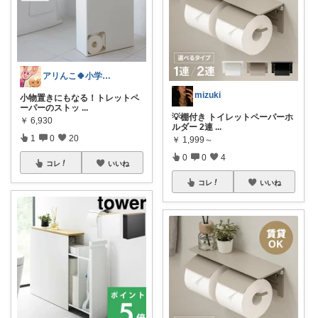
アリんこ🍀小学生ママ 経由購入感謝です
mizuki
小物置きにもなる！トレットペ
ーパーのストッ
...
💡棚付き トイレットペーパーホ
￥
6,930
ルダー 2連
...
1
0
20
￥
1,999～
0
0
4
コレ
いいね
コレ
いいね