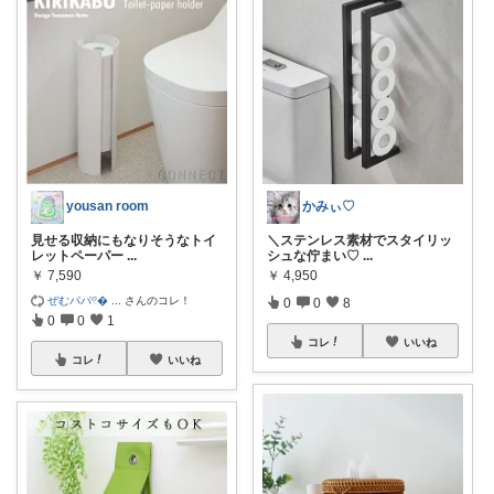
yousan room
かみぃ♡
見せる収納にもなりそうなトイ
＼ステンレス素材でスタイリッ
レットペーパー
...
シュな佇まい♡
...
￥
7,590
￥
4,950
ぜむパパ𓏲
...
さんのコレ！
0
0
8
0
0
1
コレ
いいね
コレ
いいね