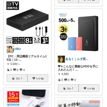
UBU
【PC・周辺機器リアルタイム1
あるく｜ムダ買い減らす人
6位｜12:
...
￥
5,880～
💖✨こんなに素敵なHDDを手に
入れたんだ！
...
0
0
4
￥
4,880
コレ
いいね
0
0
0
コレ
いいね