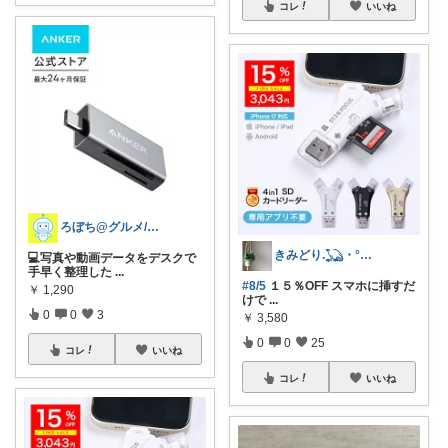
コレ
いいね
ろぼち@グルメ/キッチン雑貨
きみどり.𓆏・°いつも感謝です
💻写真や動画データをデスクで
手早く整理した
...
#8/5
１５％OFF スマホに挿すだ
￥
1,290
けで
...
0
0
3
￥
3,580
0
0
25
コレ
いいね
コレ
いいね