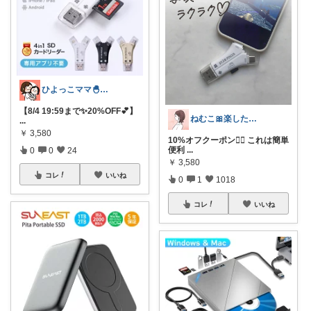
ひよっこママ🐣𓂃ゆるっと育児と暮らし
【8/4 19:59まで✨20%OFF💕】
ねむこ🎀楽したいママの購入品ほぼオリ写
...
￥
3,580
10%オフクーポン❤️‍🔥 これは簡単
便利
...
0
0
24
￥
3,580
コレ
いいね
0
1
1018
コレ
いいね