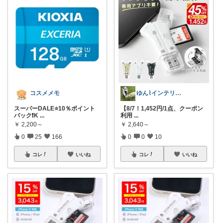
コスメメモ
ゆん⌇インテリアと生活雑貨がメイン🧸
スーパーDALE⭐10％ポイント
【8/7！1,452円/1点、クーポン
バック❗K
...
利用
...
￥
2,200～
￥
2,640～
0
25
166
0
0
10
コレ
いいね
コレ
いいね