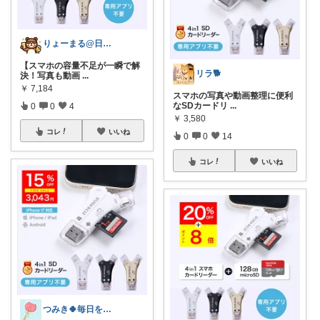
りょーまる@日用品×ファッション
【スマホの容量不足が一瞬で解
リラ🐕
決！写真も動画
...
￥
7,184
スマホの写真や動画整理に便利
なSDカードリ
...
0
0
4
￥
3,580
コレ
いいね
0
0
14
コレ
いいね
つみき🍀毎日をご機嫌にする♡