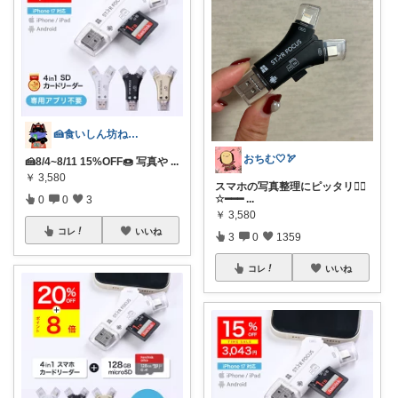
🍰食いしん坊ねっこ🍩毎日タロット占い
おちむ🤍🏹
🍰8/4~8/11 15%OFF🍩 写真や
...
￥
3,580
スマホの写真整理にピッタリ👌🏻
☆━━━
...
0
0
3
￥
3,580
コレ
いいね
3
0
1359
コレ
いいね