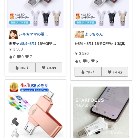
シキ★ママの暮らし、キッズ
よっちゃん
🌟💖✨
#8/4~8/11
15%OFF
...
✨8/4～8/11 15％OFF✨ 📱写真
...
￥
3,580
￥
3,580
0
0
7
0
0
6
コレ
いいね
コレ
いいね