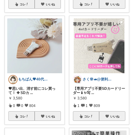
コレ
いいね
コレ
いいね
もちぱん🤎40代主婦のくらしメモ
さく🌸🦔@便利でかわいいを探す旅
🤎思い出、消す前にコレ買っ
【専用アプリ不要SDカードリー
て！ ✤ SDカ
...
ダー📱✨️写
...
￥
3,580
￥
3,580
0
0
804
1
1
809
コレ
いいね
コレ
いいね