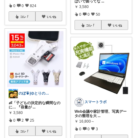
ぱいで困ってな
...
0
0
824
￥
3,580
0
0
50
コレ
いいね
コレ
いいね
のぼ🍵|ゆとりのある暮らしをしたいパパ
スマートラボ
👶「子どもの決定的な瞬間なの
に… 『容量が
...
Web会議や家計管理、写真デー
￥
3,580
タの整理を大
...
0
2
25
￥
16,800～
0
0
3
コレ
いいね