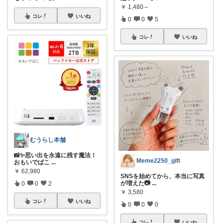
￥
1,480～
コレ
いいね
0
0
5
コレ
いいね
むうらし本舗
📸✨思い出を永遠に残す魔法！
Meme2250_gift
おもいでばこ
...
￥
62,980
SNSを始めてから、本当に写真
が増えた📷
...
0
0
2
￥
3,580
コレ
いいね
0
0
0
コレ
いいね