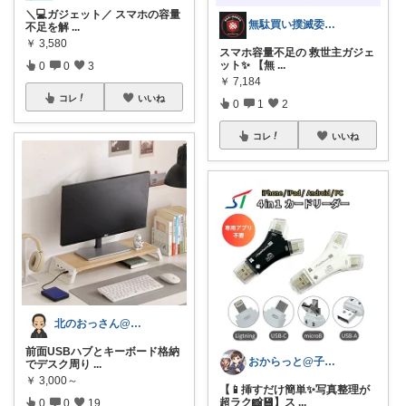
＼💻ガジェット／ スマホの容量
無駄買い撲滅委員長の50代＠楽天ガチ勢
不足を解
...
￥
3,580
スマホ容量不足の 救世主ガジェ
ット✨ 【無
...
0
0
3
￥
7,184
コレ
いいね
0
1
2
コレ
いいね
北のおっさん@ガジェット好き
前面USBハブとキーボード格納
おからっと@子育てに余裕を✨
でデスク周り
...
￥
3,000～
【📱挿すだけ簡単✨写真整理が
超ラク📸💾】ス
...
0
0
19