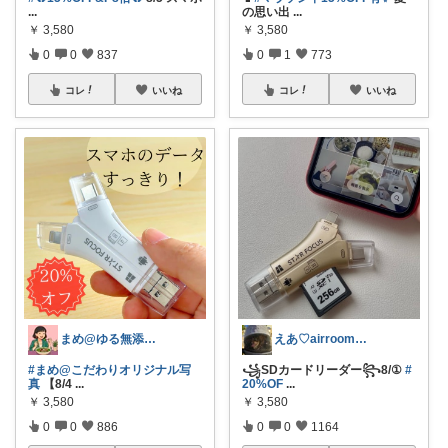
...
の思い出
...
￥
3,580
￥
3,580
0
0
837
0
1
773
コレ
いいね
コレ
いいね
まめ@ゆる無添加でミニマル生活☕
えあ♡airroom❀ラクして整う暮らし
#まめ@こだわりオリジナル写
꧁SDカードリーダー꧂8/①
#
真
【8/4
...
20%OF
...
￥
3,580
￥
3,580
0
0
886
0
0
1164