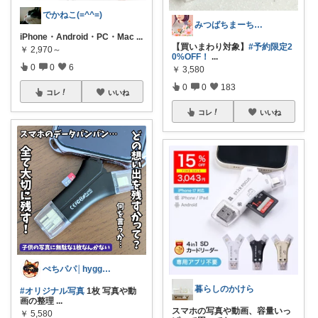
でかねこ(=^^=)
みつばちまーちᵀᴴᴬᴺᴷ ᵞᴼᵁ ◡̈*
iPhone・Android・PC・Mac
...
【買いまわり対象】
#予約限定2
￥
2,970～
0%OFF！
...
0
0
6
￥
3,580
0
0
183
コレ
いいね
コレ
いいね
ぺちパパ│hyggeな心意気を大切に🌿
暮らしのかけら
#オリジナル写真
1枚 写真や動
画の整理
...
スマホの写真や動画、容量いっ
￥
5,580