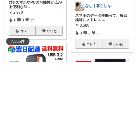
📺✨スマホやPCの可能性が広が
なむ｜暮らしを整える便利ガジェット
る便利な8i
...
￥
2,970
スマホのデータ移動って、毎回
地味にストレス
...
1
0
25
￥
3,580
コレ
いいね
0
1
3
7,355
件
コレ
いいね
副業設計士ヒロ
【週刊ランキング1位常連】 写
チャペル〜彼女と僕のかわいいモノ探し〜
真も動画も、
...
￥
31,450～
「スマホの写真、消す前にバッ
クアップ📱✨」
...
0
0
0