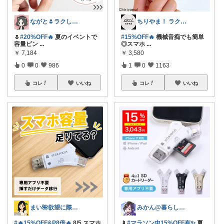
ながと🌷ラクしてときめく暮らし
ちりやま！ ラク×便利グッズ🫧
🌷
#20%OFF🔥
夏のイベントで
#15%OFF🔥
機械音痴でも簡単
容量ピン
...
◎スマホ
...
￥
7,184
￥
3,580
0
0
986
1
0
1163
コレ
いいね
コレ
いいね
まい🌺欲望に際限なしフルタイムワーママ
みかん@暮らしのもの／暑さ対策に全力⛱️
#🔥15%OFF&P8倍🔥
8/5 スマホ
📱
#マラソン中15%OFF有✨
夏