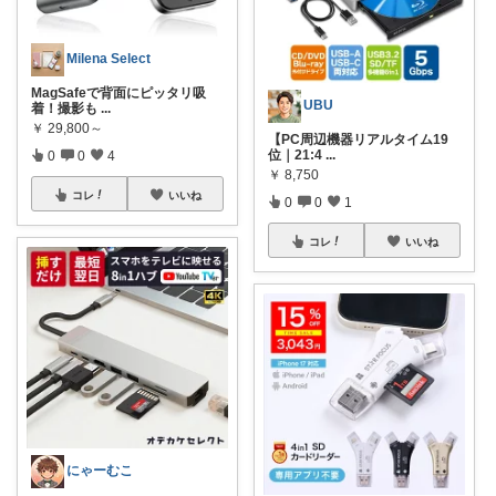
Milena Select
MagSafeで背面にピッタリ吸
UBU
着！撮影も
...
￥
29,800～
【PC周辺機器リアルタイム19
位｜21:4
...
0
0
4
￥
8,750
コレ
いいね
0
0
1
コレ
いいね
にゃーむこ