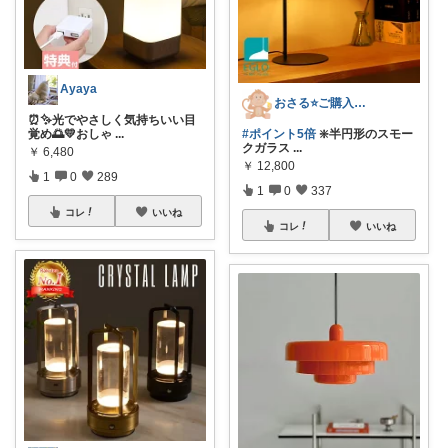
Ayaya
おさる⭐ご購入感謝🐹
⏰✨光でやさしく気持ちいい目
覚め🌅💛おしゃ
...
#ポイント5倍
❇️半円形のスモー
クガラス
...
￥
6,480
￥
12,800
1
0
289
1
0
337
コレ
いいね
コレ
いいね