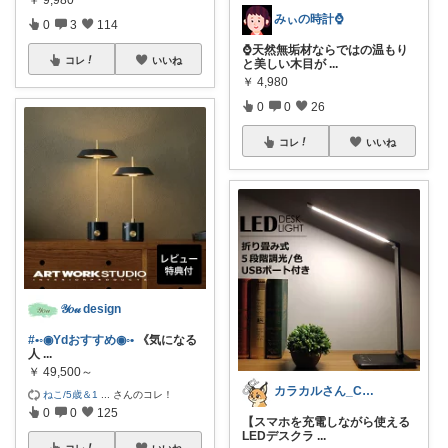
みぃの時計⌚
0
3
114
⌚天然無垢材ならではの温もり
コレ
いいね
と美しい木目が
...
￥
4,980
0
0
26
コレ
いいね
𝒴𝑜𝓊 design
#•◦◉Ydおすすめ◉◦•
《気になる
人
...
￥
49,500～
カラカルさん_CRCL😺朝コレ4時
ねこ/5歳＆1
...
さんのコレ！
0
0
125
【スマホを充電しながら使える
LEDデスクラ
...
コレ
いいね