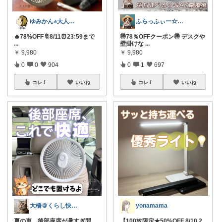
ゆみかん⭐︎大人の暮らし研究室
ふらっふぃー☆ナチュラルな暮らし☆
🔥78%OFF🔖8/11⏰23:59まで
🉐78％OFFクーポン🉐 デスクや
...
壁掛けな
...
￥
9,980
￥
9,980
0
0
904
0
1
697
コレ
いいね
コレ
いいね
大橋＠くらし快適LAB🌿
yonamama
夏の車、後部座席が暑すぎ問
【100枚限定★50%OFF 8/10 2