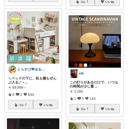
コレ
いいね
とらすけ💙ゆるミニマリストの愛用品
eik
＼ベッドの下に、机も棚もぜん
ぶ入る／ ▪
...
この灯りがあるだけで、いつも
の時間が少し贅
...
￥
89,999～
￥
3,280
0
2
834
1
5
143
コレ
いいね
コレ
いいね