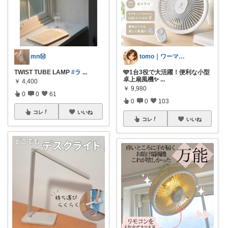
mnⓂ︎
tomo｜ワーママの快適な暮らし🌿
TWIST TUBE LAMP
#ラ
...
🩵1台3役で大活躍！便利な小型
卓上扇風機✨
...
￥
4,400
￥
9,980
0
0
61
0
0
103
コレ
いいね
コレ
いいね