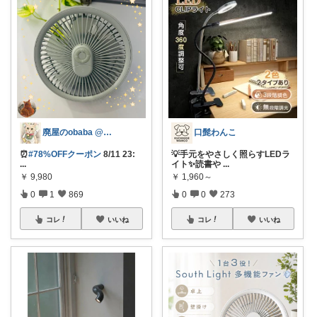
廃屋のobaba @ 感謝🙏ほぼ朝コレ
口髭わんこ
⏰
#78%OFFクーポン
8/11 23:
💡手元をやさしく照らすLEDラ
...
イト✨読書や
...
￥
9,980
￥
1,960～
0
1
869
0
0
273
コレ
いいね
コレ
いいね