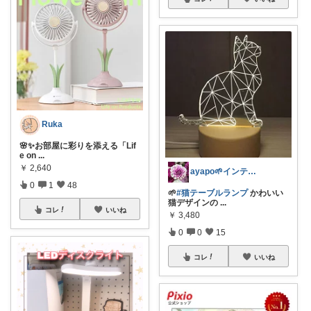
Ruka
🌸✨お部屋に彩りを添える「Lif
e on
...
￥
2,640
ayapo🌱インテリア&雑貨
0
1
48
🌱
#猫テーブルランプ
かわいい
猫デザインの
...
コレ
いいね
￥
3,480
0
0
15
コレ
いいね