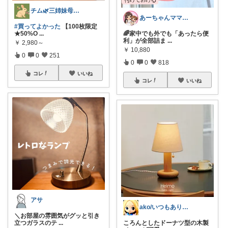
チム🌿三姉妹母ちゃん
あーちゃんママ🐣朝コレ5時✨2y娘
#買ってよかった
【100枚限定
★50%O
...
🌈家中でも外でも「あったら便
利」が全部詰ま
...
￥
2,980～
￥
10,880
0
0
251
0
0
818
コレ
いいね
コレ
いいね
アサ
ako/いつもありがとう🌈5日感謝
＼お部屋の雰囲気がグッと引き
立つガラスのテ
...
ころんとしたドーナツ型の木製