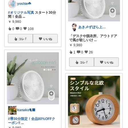
yoshie☘️
#オリジナル写真
スタート30分
間！全品
...
￥
9,980
あき🎶ずぼら上等✩日々の楽しみ方
0
0
108
「デスクや脱衣所、アウトドア
コレ
いいね
で風が欲しいけ
...
￥
9,980
1
0
26
コレ
いいね
kanako🐈‍⬛
#🉐30分限定！全品80%OFFク
ーポン‼
...
￥
9,980