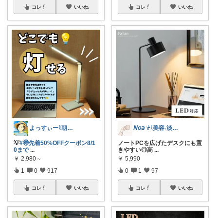
コレ
いいね
コレ
いいね
よっすぃー⌇朝コレ☀楽しい暮らし😇
𝘕𝘰𝘢 𓍯美容˖淡色˖グレージュ
💡
#🉐先着50%OFFクーポン8/1
ノートPCを広げたデスクにも置
0まで
...
きやすい◎高
...
￥
2,980～
￥
5,990
1
0
917
0
1
97
コレ
いいね
コレ
いいね