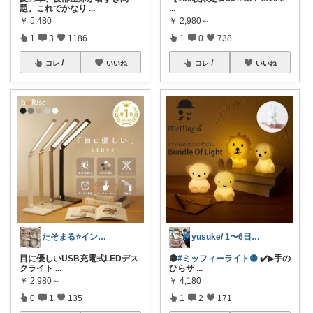
題。これでかなり
...
...
￥
5,480
￥
2,980～
1
3
1186
1
0
738
コレ
いいね
コレ
いいね
たそまる⭐️インテリア雑貨
yusuke/ 1〜6日購入感謝♫
目に優しいUSB充電式LEDデス
🟡
#ミッフィーライト🟡
✔️▶手の
クライト
...
ひらサ
...
￥
2,980～
￥
4,180
0
1
135
1
2
171