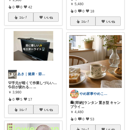
￥
5,480
0
0
42
0
0
18
コレ
いいね
コレ
いいね
あき｜健康・節約・暮らし
💡手元が暗くて作業しづらい…
💦目が疲れる…
...
￥
3,980
やめ家事やめこ♡一軍インテリア
0
5
17
🛍 [即納]ランタン 置き型 キャン
プライ
...
コレ
いいね
￥
4,480
0
0
53
コレ
いいね