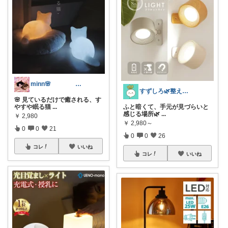
minn🌸 358
すずしろ🌿整えながら、ゆるく暮らす
🌸 見ているだけで癒される、す
やすや眠る猫
...
ふと暗くて、手元が見づらいと
感じる場所🌿
...
￥
2,980
￥
2,980～
0
0
21
0
0
26
コレ
いいね
コレ
いいね