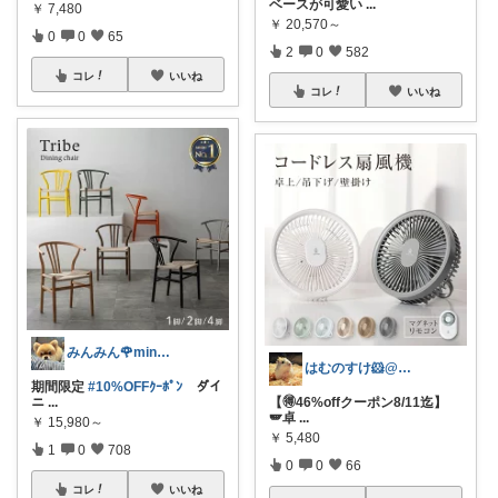
ベースが可愛い
...
￥
7,480
￥
20,570～
0
0
65
2
0
582
コレ
いいね
コレ
いいね
みんみん🌹minminღ
はむのすけ🐹@美味しいもの&季節の商品
期間限定
#10%OFFｸｰﾎﾟﾝ
ダイ
ニ
...
【🉐46%offクーポン8/11迄】
🪽卓
...
￥
15,980～
￥
5,480
1
0
708
0
0
66
コレ
いいね