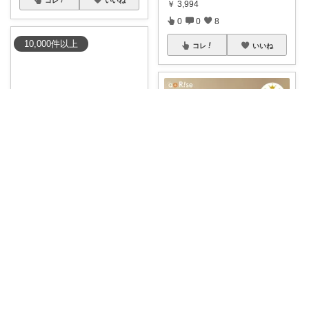
￥
3,994
0
0
8
10,000
件
以上
コレ
いいね
エリ|北欧インテリアと愛用品|朝コレ
暑い場所でも“すぐ涼しい”を叶
える✨1台3
...
￥
5,480
はる ｜ 中学生ママのポチ記録
1
0
752
子どもの学習時間をもっと快適
に📖✨ シーン
...
コレ
いいね
￥
2,980～
0
0
8
コレ
いいね