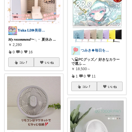
𝐘𝐮𝐤𝐚 𝐋𝐃❥美容＊暮らし
𝑴𝒚 𝒓𝒆𝒄𝒐𝒎𝒎𝒆𝒏𝒅〜◌̥ ・ 夏休み
...
￥
2,280
つみき🍀毎日をご機嫌にする♡
0
0
16
＼💻PCグッズ／ 好きなカラー
コレ
いいね
で選ふ
...
￥
18,500～
1
0
11
コレ
いいね