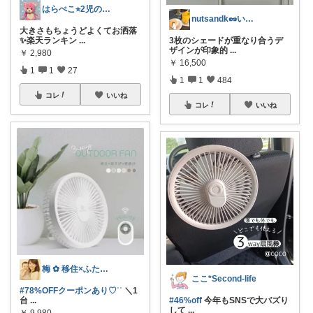
はらぺこ⭐︎2児のママ
nutsandk🥜いつも感謝です◡̈♡
大きさもちょうどよくてお洒落
✨楽天ランキン
...
3枚のシェードが重なり合うデ
ザインが印象的
...
￥
2,980
￥
16,500
1
1
27
1
1
484
コレ
いいね
コレ
いいね
梅 ✿ 移住×ふたり暮らし⸜⸝⋆︎*
ここ*Second-life
#78%OFFクーポンあり♡︎ʾʾ
＼1
台
...
#46%off
今年もSNSで大バズり
して
...
￥
9,980