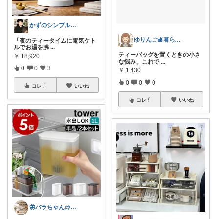
かずのシンプル生活｜一生モノに出会う場所
ゆりんご🍎暮らしにまつわるおすすめ品
​「夜のティータイムに電気ケト
ルでお湯を沸
...
ティーバッグを置くときの小さ
￥
18,920
な悩み、これで
...
0
0
3
￥
1,430
0
0
0
コレ
いいね
コレ
いいね
🦋バラちゃん@主婦目線の便利グッズ🦋