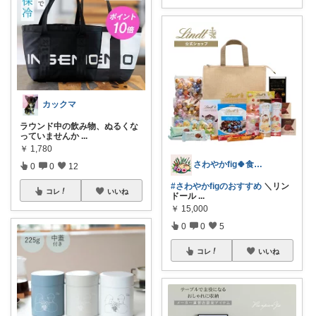
カックマ
ラウンド中の飲み物、ぬるくな
っていませんか
...
￥
1,780
さわやかfig🍀食と暮らしを楽しむ
0
0
12
#さわやかfigのおすすめ
＼リン
コレ
いいね
ドール
...
￥
15,000
0
0
5
コレ
いいね