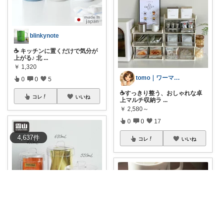
blinkynote
☕ キッチンに置くだけで気分が
上がる♪ 北
...
￥
1,320
tomo｜ワーママの快適な暮らし🌿
0
0
5
☕すっきり整う、おしゃれな卓
コレ
いいね
上マルチ収納ラ
...
￥
2,580～
0
0
17
4,637
件
コレ
いいね
ヨシダit系会社員