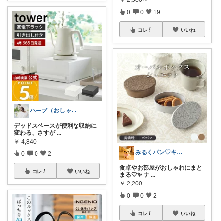
0
0
19
コレ
いいね
ハーブ（おしゃれに楽したい主婦）
デッドスペースが便利な収納に
変わる、さすが
...
￥
4,840
みるくパン♡キッチンルーム
0
0
2
食卓やお部屋がおしゃれにまと
コレ
いいね
まる🤍✨ ナ
...
￥
2,200
0
0
2
コレ
いいね