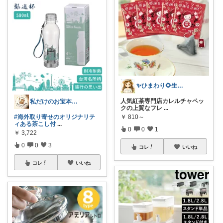
✨ひまわり🌻生活雑貨・純喫茶✨
人気紅茶専門店カレルチャペッ
私だけのお宝本舗🍀経由購入いつも感謝！
クの上質なフレ
...
#海外取り寄せのオリジナリテ
￥
810～
ィある茶こし付
...
0
0
1
￥
3,722
0
0
3
コレ
いいね
コレ
いいね