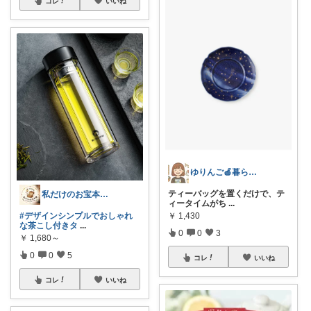
コレ
いいね
ゆりんご🍎暮らしにまつわるおすすめ品
ティーバッグを置くだけで、テ
私だけのお宝本舗🍀経由購入いつも感謝！
ィータイムがち
...
#デザインシンプルでおしゃれ
￥
1,430
な茶こし付きタ
...
0
0
3
￥
1,680～
0
0
5
コレ
いいね
コレ
いいね