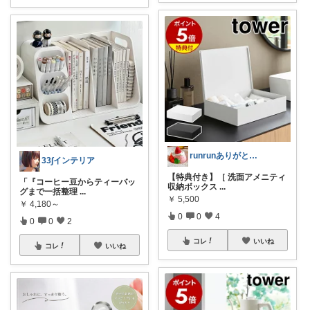
runrunありがとう( ◠‿◠ )
33∫インテリア
【特典付き】［ 洗面アメニティ
「『コーヒー豆からティーバッ
収納ボックス
...
グまで一括整理
...
￥
5,500
￥
4,180～
0
0
4
0
0
2
コレ
いいね
コレ
いいね