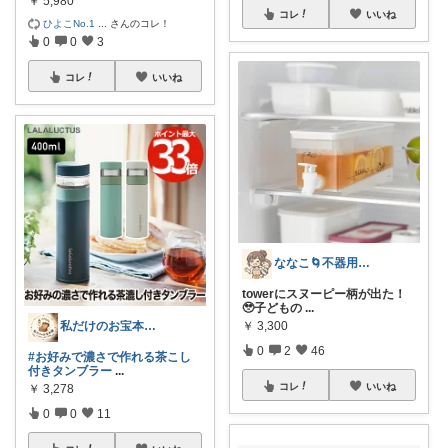
￥
5,980
コレ
いいね
ひよこNo.1
...
さんのコレ！
0
0
3
コレ
いいね
ななこ🌀不器用ママ￤家事＆育児グッズ
towerにスヌーピー柄が出た！
🥹子どもの
...
￥
3,300
私だけのお宝本舗🍀経由購入いつも感謝！
0
2
46
#お好みで濃さで作れる茶こし
付きタンブラー
...
コレ
いいね
￥
3,278
0
0
11