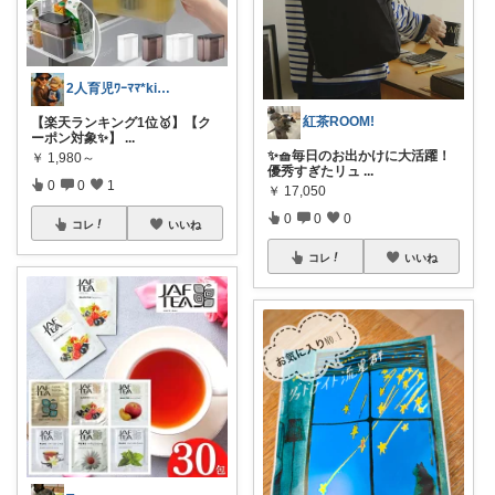
2人育児ﾜｰﾏﾏ*kinakoomama
紅茶ROOM!
【楽天ランキング1位🥇】【ク
ーポン対象✨】
...
✨🧺毎日のお出かけに大活躍！
￥
1,980～
優秀すぎたリュ
...
0
0
1
￥
17,050
0
0
0
コレ
いいね
コレ
いいね