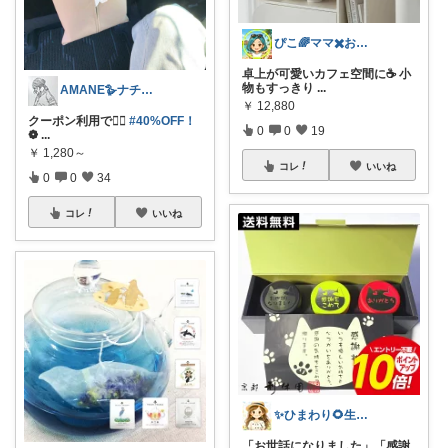
ぴこ🌈ママ✖️お洒落✖️お得
卓上が可愛いカフェ空間に☕ 小
物もすっきり
...
AMANE🪿ナチュラル
￥
12,880
クーポン利用で👇🏻
#40%OFF！
0
0
19
❁︎
...
￥
1,280～
コレ
いいね
0
0
34
コレ
いいね
✨ひまわり🌻生活雑貨・純喫茶✨
「お世話になりました」「感謝