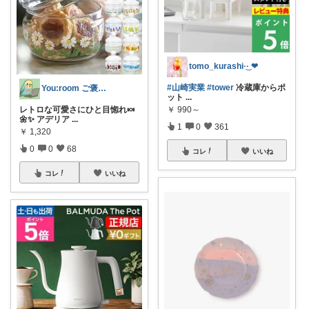
tomo_kurashi‪·͜· ❤︎‬
#山崎実業
#tower
冷蔵庫からポ
You:room ご褒美スイーツ🧁
ット
...
レトロな可愛さにひと目惚れ🍬
￥
990～
🌼✨ アデリア
...
1
0
361
￥
1,320
0
0
68
コレ
いいね
コレ
いいね