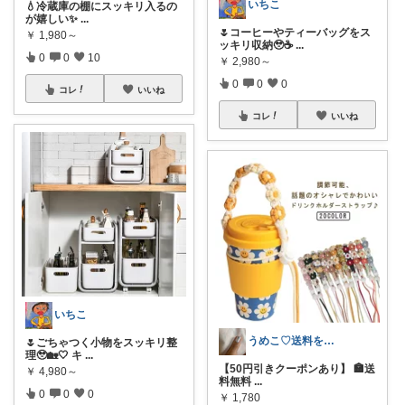
いちこ
💧冷蔵庫の棚にスッキリ入るの
が嬉しい✨
...
🌷コーヒーやティーバッグをス
￥
1,980～
ッキリ収納🥹☕
...
0
0
10
￥
2,980～
0
0
0
コレ
いいね
コレ
いいね
いちこ
うめこ♡送料を気にせずお買い物♪
🌷ごちゃつく小物をスッキリ整
理🥹🏡🤍 キ
...
【50円引きクーポンあり】 🏣送
￥
4,980～
料無料
...
0
0
0
￥
1,780