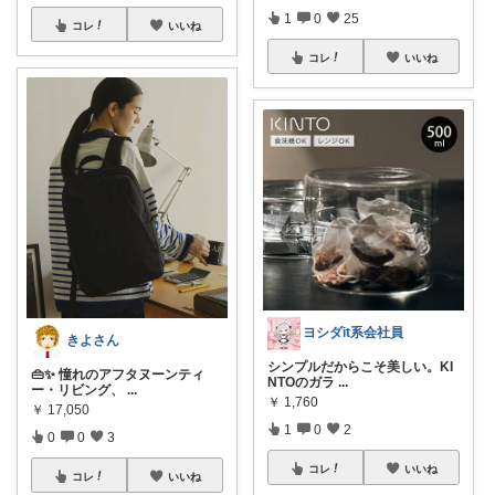
1
0
25
コレ
いいね
コレ
いいね
ヨシダit系会社員
きよさん
シンプルだからこそ美しい。KI
👜✨ 憧れのアフタヌーンティ
NTOのガラ
...
ー・リビング、
...
￥
1,760
￥
17,050
1
0
2
0
0
3
コレ
いいね
コレ
いいね