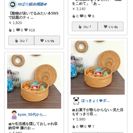
をこめて」「あ
...
ゆばり|経由感謝🌿
￥
3,140
【動物が泳いでるみたい🐧SNS
0
0
6
で話題のティ
...
￥
1,820
コレ
いいね
1
0
418
コレ
いいね
ほっきょく💎ダイヤモンド会員💎
🧺お菓子が散らからない♪見た目
もすっきり収
...
kyon_50代からの暮らしラク帖
￥
5,980
🧺✨生活感を隠しておしゃれ収
0
0
7
納😍🫶 籐のお
...