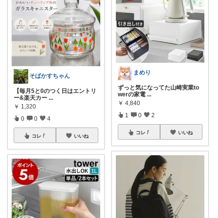
まめり
そばかすちゃん
ずっと気になってた山崎実業to
【毎月5と0のつく日はエントリ
werの家電
...
ー&楽天カー
...
￥
4,840
￥
1,320
1
0
2
0
0
4
コレ
いいね
コレ
いいね