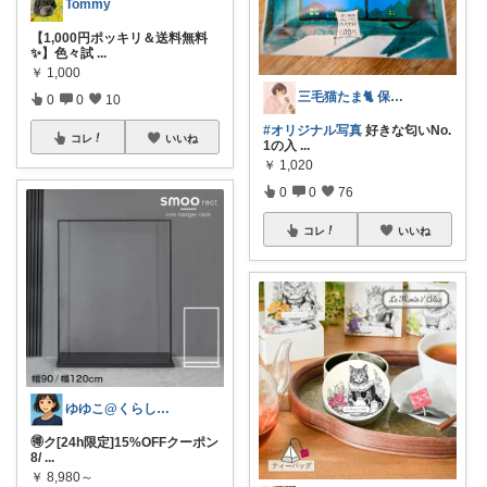
Tommy
【1,000円ポッキリ＆送料無料
✨】色々試
...
￥
1,000
三毛猫たま🐈 保育士⭐️健康オタク
0
0
10
#オリジナル写真
好きな匂いNo.
コレ
いいね
1の入
...
￥
1,020
0
0
76
コレ
いいね
ゆゆこ@くらしを楽に便利に✨
🉐ク[24h限定]15%OFFクーポン
8/
...
￥
8,980～