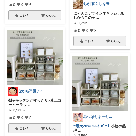
ちか|暮らしを豊かに、旅を日常に。
0
0
6
にゃんこデザインすきぃぃぃ🐈
コレ
いいね
しかもこの子
...
￥
1,296
0
0
3
コレ
いいね
なかち🧸夏アイテム＆便利グッズ✨
🧸✨キッチンがすっきり⭐️卓上コ
ーヒーラッ
...
￥
2,580～
みつばちまーちᵀᴴᴬᴺᴷ ᵞᴼᵁ ◡̈*
0
0
5
#最大20%OFFｸｰﾎﾟﾝ！
小物の整
コレ
いいね
理
...
￥
2,580～