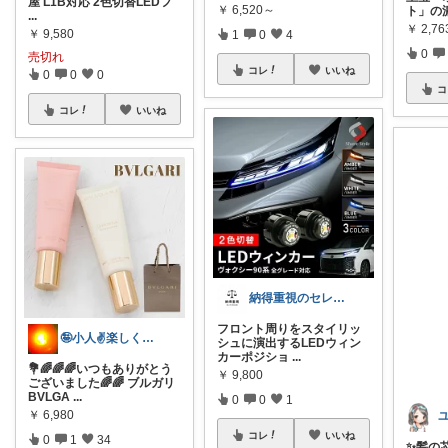
屋 L1B対応 2色切替LEDフ
￥
6,520～
ト」の
...
￥
2,76
￥
9,580
1
0
4
0
売切れ
コレ
いいね
0
0
0
コ
コレ
いいね
納得重視のセレクトROOM
フロント周りをスタイリッ
🤪小人✌️楽しくは〜い✌️😊⤴️
シュに演出するLEDウィン
カーポジショ
...
💐🌈🌈🌈いつもありがとう
￥
9,800
ございました🌈🌈 ブルガリ
BVLGA
...
0
0
1
￥
6,980
コレ
いいね
0
1
34
✨髪の