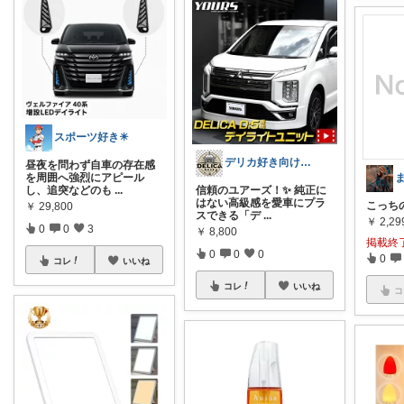
スポーツ好き☀
デリカ好き向けカーライフ用品
昼夜を問わず自車の存在感
を周囲へ強烈にアピール
し、追突などのも
...
信頼のユアーズ！✨ 純正に
はない高級感を愛車にプラ
こっち
￥
29,800
スできる「デ
...
￥
2,29
0
0
3
￥
8,800
掲載終
0
0
0
0
コレ
いいね
コレ
いいね
コ