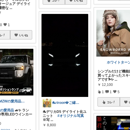
コレ
いいね
オージュア デイライ
濃密な
...
7
0
1
レ
いいね
ホワイトター
シンプルだけど機能
買ってよかったスキ
アです⛷️✨
...
￥
12,100
1
1
5
TMZWの愛用品で検索🔍
🐬riroon💎ご縁に感謝✨️
コレ
Wの愛用品
🚙✨ ラン
🐬デリカD5 デイライト化ユ
0専用LEDウインカー
ニット
#オリジナル写真
※写
...
0
￥
8,800