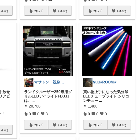
コレ
いいね
コレ
いいね
いいね
マサトン 祝👍7000プロフも見てね
yuu⭐️ROOM⭐️
ランドクルーザー250専用グ
買い物上手になった気分😎
手放せ
リルLEDデイライトFB333
LEDチューブライト シリコ
リアビ
は、
...
ンチュー
...
￥
20,780
￥
1,480
レ！
0
0
3
0
0
0
コレ
いいね
コレ
いいね
いいね