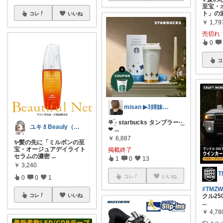
至宝・
ト」の
コレ
いいね
￥
1,79
売切れ
0
コ
misan ▶︎3姉妹mama
𖤐 ̖́-‬ starbucks タンブラー‪·͜·
ユキ💄Beauly（ビュウリー）
❤︎‬
...
￥
6,887
✨髪の先に「ミルボンの至
宝・オージュアデイライト
掲載終了
セラムの濃密
...
1
0
13
￥
3,240
コレ
いいね
0
0
1
#TMZ
コレ
いいね
クル25
...
￥
4,78