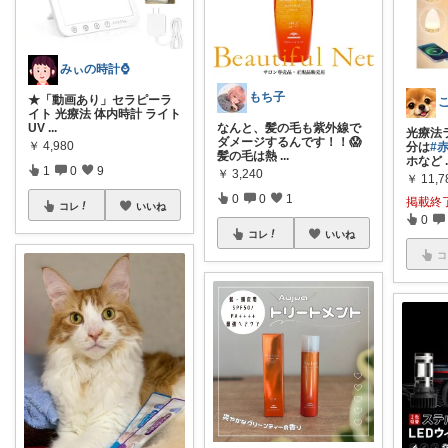
みぃの時計⌚
もち子
★「動画あり」セラピーラ
イト 光療法 体内時計 ライト
UV
...
なんと、髪の毛も紫外線で
光療法ラ
ダメージするんです！！😱
￥
4,980
分は
#
髪の毛は熱
...
ホなど
1
0
9
￥
3,240
￥
11,7
0
0
1
掲載終
コレ
いいね
0
コレ
いいね
コ