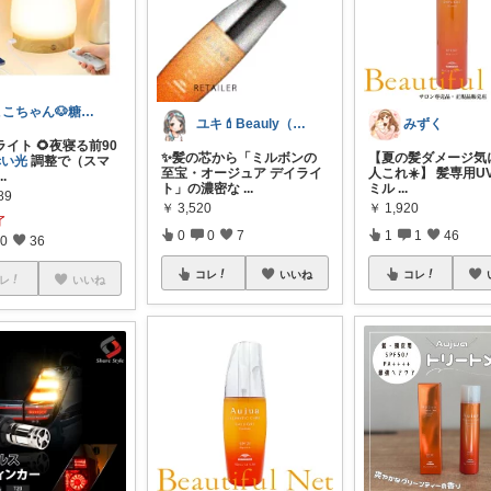
ここちゃん🐶糖代謝大事だよ 感謝💕
ユキ💄Beauly（ビュウリー）
みずく
イト 🌻夜寝る前90
✨髪の芯から「ミルボンの
【夏の髪ダメージ気
赤い光
調整で（スマ
至宝・オージュア デイライ
人これ☀️】 髪専用UV
...
ト」の濃密な
...
ミル
...
89
￥
3,520
￥
1,920
了
0
0
7
1
1
46
0
36
コレ
いいね
コレ
レ
いいね