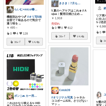
きさき︱7月も宜しくお願いします🍉♡
らいむ+mico/🔴元気玉送るよ😸
\\ 夏のヘアケアはこれ☀️ // A
ujua︱髪用日焼け止め
...
リア周
機能別おやつ💕
#オリ写6枚
￥
1,918
に仕上
全部で７味あるので気分で
✨ 2色
違う味を
...
売切れ
￥
6,98
￥
495～
0
0
612
0
0
4
128
コレ
いいね
コ
コレ
いいね
Cotob39
ポン | 🚗 カー用品おすすめROOM
#オリジナル写真
シャネル
ココボーム928。さりげない
✨髪の
これはかなり映える✨ HID
マッ
...
至宝・