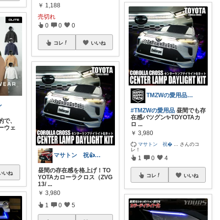
￥
1,188
売切れ
0
0
0
コレ
いいね
TMZWの愛用品で検索🔍
ン
#TMZWの愛用品
昼間でも存
在感バツグン✨TOYOTAカ
的で、
ロ
...
ーウェ
￥
3,980
マサトン 祝
...
さんのコ
レ！
マサトン 祝👍7000プロフも見てね
1
0
4
昼間の存在感を格上げ！TO
いいね
コレ
いいね
YOTAカローラクロス（ZVG
13/
...
￥
3,980
1
0
5