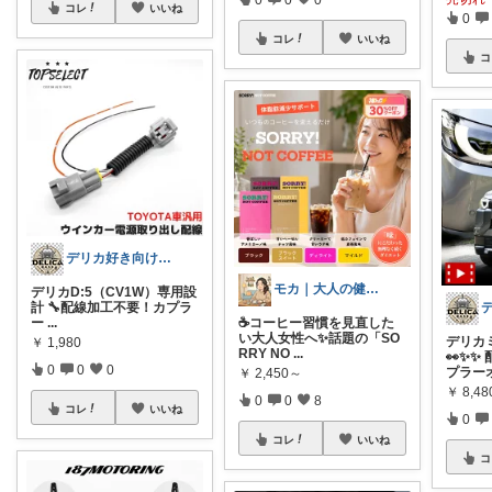
コレ
いいね
0
コレ
いいね
コ
デリカ好き向けカーライフ用品
モカ｜大人の健康美容オタク
デリカD:5（CV1W）専用設
計 🔧配線加工不要！カプラ
ー
...
☕コーヒー習慣を見直した
い大人女性へ✨話題の「SO
デリカ
￥
1,980
RRY NO
...
👀✨✨
0
0
0
プラー
￥
2,450～
￥
8,48
0
0
8
コレ
いいね
0
コレ
いいね
コ