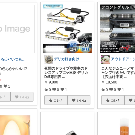
デリカ好き向けカーライフ用品
まろ◡̈⋆︎*いつもありがとうございます
夜間のドライブや愛車のド
こんなジムニーノマ
の色もかわいい♡
レスアップに✨三菱 デリカ
ャンプ行きたいですね
9
D:5専用設
...
【穴あけ不要
...
了
￥
9,800
￥
18,500
0
1
0
0
1
0
0
1
レ
いいね
コレ
いいね
コレ