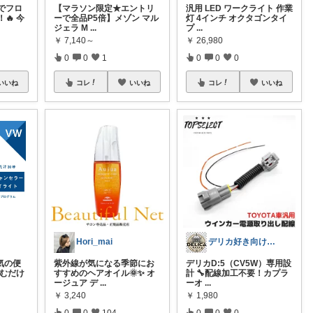
でフロ
【マラソン限定★エントリ
汎用 LED ワークライト 作業
🔥 今
ーで全品P5倍】メゾン マル
灯 4インチ オクタゴンタイ
ジェラ M
...
プ
...
￥
7,140～
￥
26,980
0
0
1
0
0
0
いいね
コレ
いいね
コレ
いいね
Hori_mai
デリカ好き向けカーライフ用品
紫外線が気になる季節にお
デリカD:5（CV5W）専用設
気の便
すすめのヘアオイル🌞✨ オ
計 🔧配線加工不要！カプラ
込むだけ
ージュア デ
...
ーオ
...
￥
3,240
￥
1,980
0
0
104
0
0
0