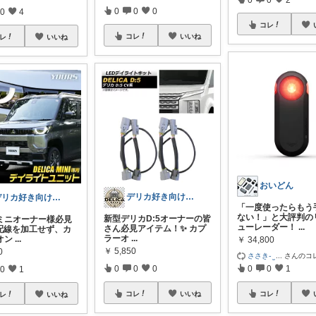
0
0
0
0
4
コレ
コレ
いいね
レ
いいね
おいどん
デリカ好き向けカーライフ用品
デリカ好き向けカーライフ用品
「一度使ったらもう
ない！」と大評判の
新型デリカD:5オーナーの皆
ミニオーナー様必見
ューレーダー！
...
さん必見アイテム！✨ カプ
 配線を加工せず、カ
ラーオ
...
オン
...
￥
34,800
￥
5,850
0
ささき֊ ̫
...
さんのコ
0
0
0
0
0
1
0
1
コレ
いいね
コレ
レ
いいね