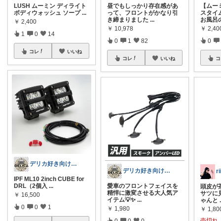
LUSH ムーミン ディライト
昼でもしっかり存在感があ
【ムー
ボディウォッシュ ソープ
...
って、フロントがかなり引
スタイ
き締まりました
...
お風呂
￥
2,400
￥
10,978
￥
2,40
1
0
14
0
1
82
0
コレ
いいね
コレ
いいね
コ
デリカ好き向けカーライフ用品
デリカ好き向けカーライフ用品
ri
IPF ML10 2inch CUBE for
DRL（2個入
...
愛車のフロントフェイスを
頭皮が
精悍に激変させる大人気ア
サツに見
￥
16,500
イテム💡✨
...
ゃんと
0
0
1
￥
1,980
￥
1,80
売切れ
0
0
0