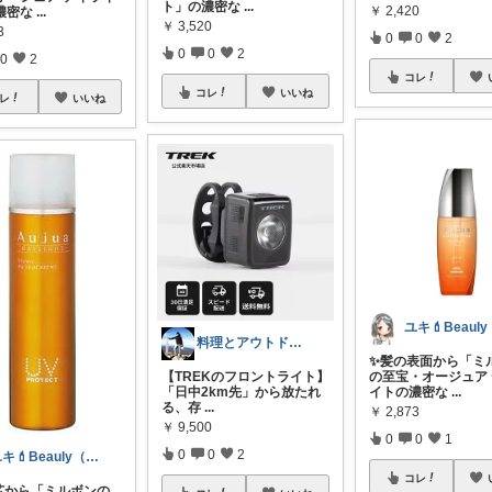
ト」の濃密な
...
￥
2,420
濃密な
...
￥
3,520
3
0
0
2
0
0
2
0
2
コレ
コレ
いいね
レ
いいね
料理とアウトドア好きなアラフィフおじさん
✨髪の表面から「ミ
【TREKのフロントライト】
の至宝・オージュア
「日中2km先」から放たれ
イトの濃密な
...
る、存
...
￥
2,873
￥
9,500
0
0
1
0
0
2
ユキ💄Beauly（ビュウリー）
コレ
芯から「ミルボンの