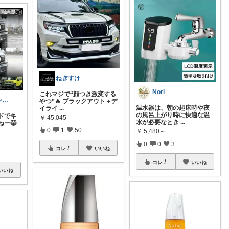
ねぎすけ
Nori
これマジで“顔つき激変する
アウトドア・シーズン小物 提案型店舗
やつ”🔥 ブラックアウト＋デ
温水器は、朝の起床時や夜
イライ
...
の風呂上がり時に快適な温
ドでキ
￥
45,045
水が必要なとき
...
ー😸
0
1
50
￥
5,480～
0
0
3
コレ
いいね
コレ
いいね
いいね