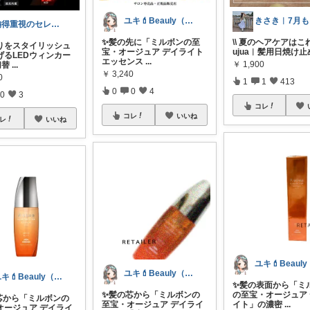
ユキ💄Beauly（ビュウリー）
き
納得重視のセレクトROOM
✨髪の先に「ミルボンの至
\\ 夏のヘアケアはこれ☀️
りをスタイリッシュ
宝・オージュア デイライト
ujua︱髪用日焼け止
げるLEDウィンカー
エッセンス
...
￥
1,900
切替
...
￥
3,240
0
1
1
413
0
0
4
0
3
コレ
コレ
いいね
レ
いいね
ユキ💄Beauly（ビュウリー）
ユキ💄Beauly（ビュウリー）
✨髪の表面から「ミ
✨髪の芯から「ミルボンの
の至宝・オージュア
芯から「ミルボンの
至宝・オージュア デイライ
イト」の濃密
...
オージュア デイライ