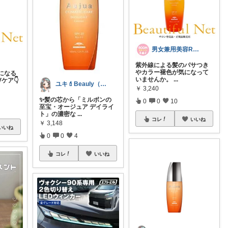
男女兼用美容ROOM
紫外線による髪のパサつき
やカラー褪色が気になって
になる
いませんか。
...
ケア👇
ユキ💄Beauly（ビュウリー）
￥
3,240
✨髪の芯から「ミルボンの
0
0
10
至宝・オージュア デイライ
ト」の濃密な
...
コレ
いいね
￥
3,148
いいね
0
0
4
コレ
いいね