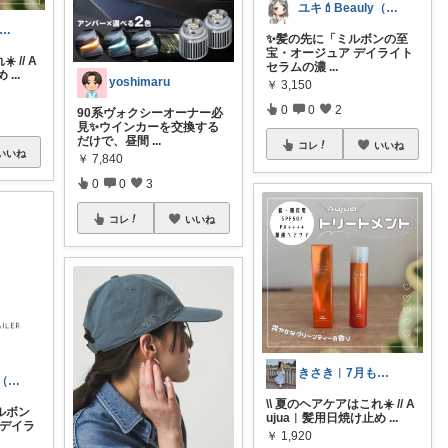
ユキ💄Beauly（ビュウリー）
さき︱7月も宜しくお願いします🍉♡
✨髪の先に「ミルボンの至
宝・オージュア デイライト
 // A
セラムの濃
...
め
...
yoshimaru
￥
3,150
0
0
2
90系ヴォクシーオーナー必
見✨ウインカーを交換する
だけで、昼間
...
コレ
いいね
いいね
￥
7,840
0
0
3
コレ
いいね
きさき︱7月も宜しくお願いします🍉♡
ユキ💄Beauly（ビュウリー）
\\ 夏のヘアケアはこれ☀️ // A
ルボン
ujua︱髪用日焼け止め
...
 デイラ
￥
1,920