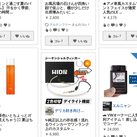
ミンと過ごす夏のバ
お風呂場の石けんが四角い
🔥アメ車風カスタム
ム】 汗をかく季節、
顔で並ぶと、棚が少しだけ
ントフェイスが激変！
の時間
...
出席簿みたいに
...
人気のLE
...
0
￥
2,400
￥
4,176
グルテンフリー
さんのコレ！
0
0
0
0
0
0
0
0
レ
いいね
コレ
コレ
いいね
エルニャン
i
デリカ好き向けカーライフ用品
🚗 VWオーナーに人
茶色いとちょっとガ
利アイテム！ 差し
えちゃう👰‍♀️ 夏はち
✨純正以上の存在感！流れ
でコーデ
...
...
るウインカーでワンランク
上のカスタム✨
...
￥
24,000
0
￥
6,980
0
0
2