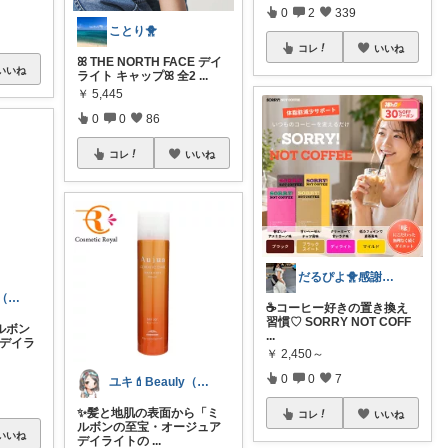
0
2
339
ことり🐥
コレ
いいね
ꕤ THE NORTH FACE デイ
いいね
ライト キャップꕤ 全2
...
￥
5,445
0
0
86
コレ
いいね
だるぴよ🐥感謝💕推し活グッズ美容👠
ユキ💄Beauly（ビュウリー）
☕コーヒー好きの置き換え
習慣♡ SORRY NOT COFF
ルボン
...
 デイラ
￥
2,450～
0
0
7
ユキ💄Beauly（ビュウリー）
✨髪と地肌の表面から「ミ
コレ
いいね
ルボンの至宝・オージュア
いいね
デイライトの
...