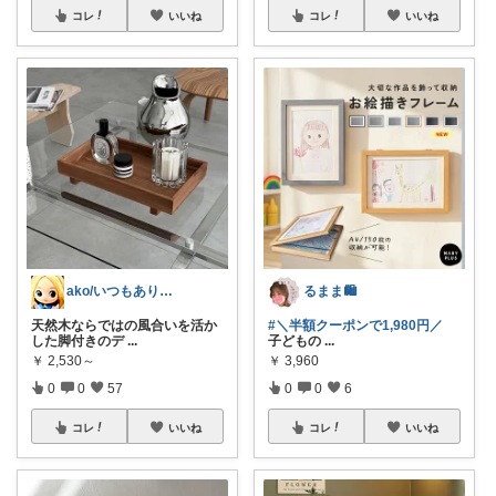
コレ
いいね
コレ
いいね
ako/いつもありがとう🌈5日感謝
るまま🛍️
天然木ならではの風合いを活か
#＼半額クーポンで1,980円／
した脚付きのデ
...
子どもの
...
￥
2,530～
￥
3,960
0
0
57
0
0
6
コレ
いいね
コレ
いいね