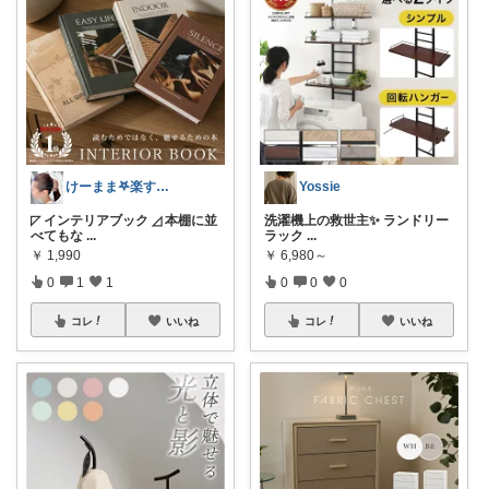
けーまま𖤐楽する家づくり☀︎*.｡
Yossie
◸ インテリアブック ◿ 本棚に並
洗濯機上の救世主✨ ランドリー
べてもな
...
ラック
...
￥
1,990
￥
6,980～
0
1
1
0
0
0
コレ
いいね
コレ
いいね