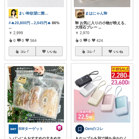
まい🌺欲望に際限なしフルタイムワーママ
まはにゃん🌺
#🔥20,800円→2,045円🔥
86%
🌺 お気に入りの小物が映える、
...
大理石プレー
...
￥
2,999
￥
2,970
0
0
564
0
0
424
コレ
いいね
コレ
いいね
BMターゲット
Genのコレ
＼パンにもおすすめの大きめサ
📱ケーブルを別で持ち歩かなく