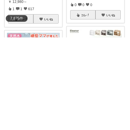
￥
12,980～
0
0
0
1
1
617
コレ
いいね
7,875
件
コレ
いいね
negima♡男の子まま
坂本結子
おもちゃも収納できる絵本ラッ
完成品 現役ママが考えた 絵本ラ
ク📚ˊ˗ 自
...
ック 幅7
...
￥
5,499～
￥
15,999
0
0
0
0
0
0
コレ
いいね
コレ
いいね