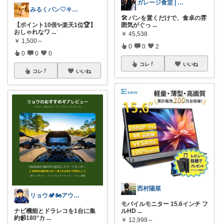
ガレージ食堂 | 開業準備中
みるくパン♡キッチンルーム
🛠️ パンを置くだけで、食卓の雰
【ポイント10倍✨楽天1位🏆】
囲気がぐっ
...
おしゃれなワ
...
￥
45,538
￥
1,500～
0
0
2
0
0
0
コレ
いいね
コレ
いいね
西村陽菜
リョウ🏕️🏍️アウトドア・バイク
モバイルモニター 15.6インチ フ
ナビ機能とドラレコを1台に集
ルHD
...
約📹180°カ
...
￥
12,999～