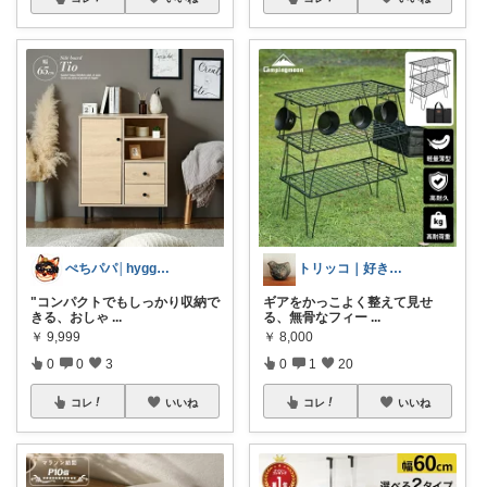
ぺちパパ│hyggeな心意気を大切に🌿
トリッコ｜好きな雑貨・インテリア
"コンパクトでもしっかり収納で
ギアをかっこよく整えて見せ
きる、おしゃ
...
る、無骨なフィー
...
￥
9,999
￥
8,000
0
0
3
0
1
20
コレ
いいね
コレ
いいね