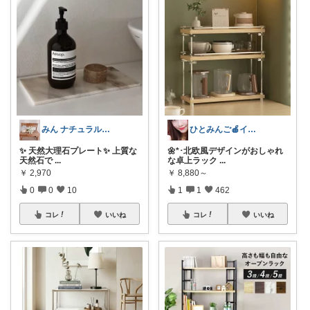
みん ナチュラル✨♡*:.｡.
ひとみんご🍎‪インテリア雑貨
✨ 天然大理石プレート✨ 上質な
🌼*･北欧風デザインがおしゃれ
天然石で
...
な卓上ラック
...
￥
2,970
￥
8,880～
0
0
10
1
1
462
コレ
いいね
コレ
いいね