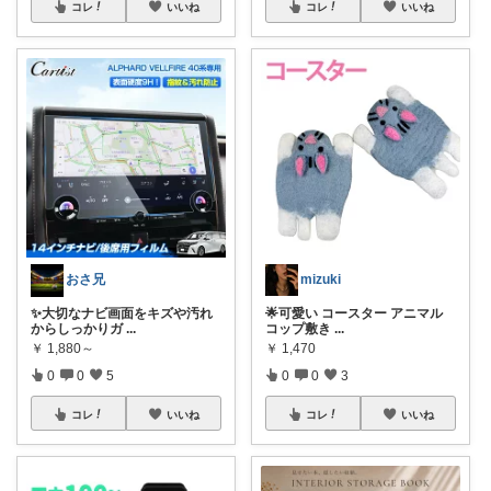
コレ
いいね
コレ
いいね
おさ兄
mizuki
✨大切なナビ画面をキズや汚れ
🌟可愛い コースター アニマル
からしっかりガ
...
コップ敷き
...
￥
1,880～
￥
1,470
0
0
5
0
0
3
コレ
いいね
コレ
いいね