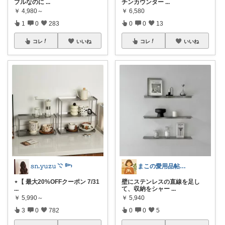
プルなのに
...
チンカウンター
...
￥
4,980～
￥
6,580
1
0
283
0
0
13
コレ
いいね
コレ
いいね
𝚜𝚗.𝚢𝚞𝚣𝚞 𓇢 𓆸
まこの愛用品帖｜暮らし整うROOM
⋆【 最大20%OFFクーポン 7/31
壁にステンレスの直線を足し
...
て、収納をシャー
...
￥
5,990～
￥
5,940
3
0
782
0
0
5