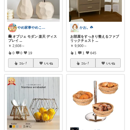
やめ家事やめこ♡一軍インテリア
かお。☘️
🛍 オブジェ モダン 楽天 ディス
お部屋をすっきり整えるファブ
プレイ
...
リックチェスト
...
￥
2,608～
￥
9,900～
0
0
19
1
1
645
コレ
いいね
コレ
いいね