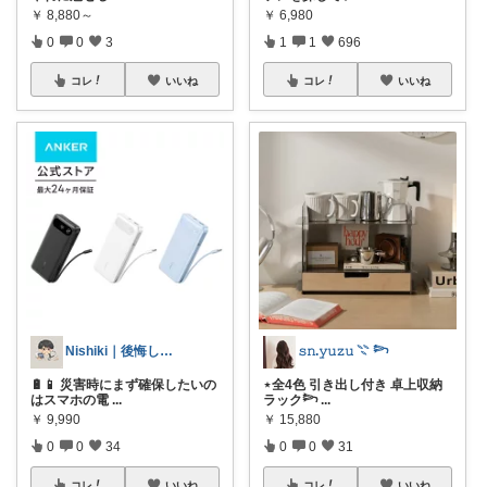
￥
8,880～
￥
6,980
0
0
3
1
1
696
コレ
いいね
コレ
いいね
Nishiki｜後悔しない家と暮らし
𝚜𝚗.𝚢𝚞𝚣𝚞 𓇢 𓆸
🔋📱 災害時にまず確保したいの
⋆全4色 引き出し付き 卓上収納
はスマホの電
...
ラック𓆸
...
￥
9,990
￥
15,880
0
0
34
0
0
31
コレ
いいね
コレ
いいね