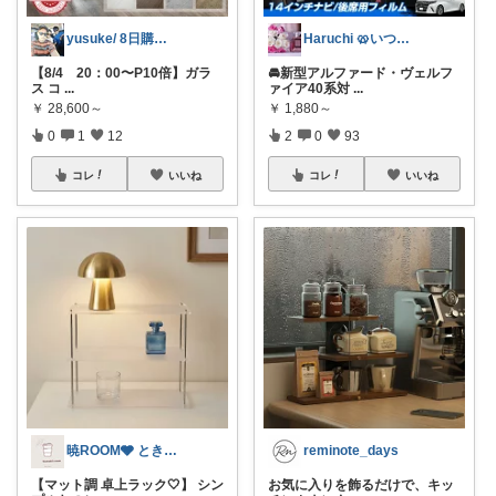
yusuke/ 8日購入感謝♫
Haruchi 🥨いつもありがとう🌸
【8/4 20：00〜P10倍】ガラ
🚘新型アルファード・ヴェルフ
ス コ
...
ァイア40系対
...
￥
28,600～
￥
1,880～
0
1
12
2
0
93
コレ
いいね
コレ
いいね
暁ROOM🩶 ときめく暮らしのセレクト
reminote_days
【マット調 卓上ラック🤍】 シン
お気に入りを飾るだけで、キッ