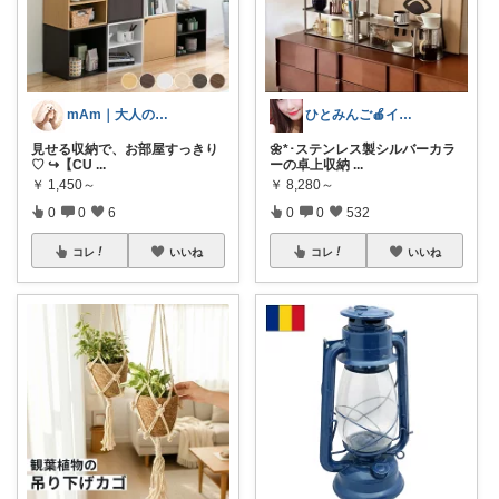
mAm｜大人のご褒美セレクト
ひとみんご🍎‪インテリア雑貨
見せる収納で、お部屋すっきり
🌼*･ステンレス製シルバーカラ
♡ ↪︎【CU
...
ーの卓上収納
...
￥
1,450～
￥
8,280～
0
0
6
0
0
532
コレ
いいね
コレ
いいね