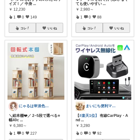
イズ！／ 中身
...
ても使いやすい
...
￥
12,230
￥
2,980～
1
0
149
1
0
88
コレ
いいね
コレ
いいね
にゃるは🌸淡色ベビーキッズマタニティ
まいにち便利マーケット
＼絵本棚❤️／ 2~5段で選べる⭐
【
#楽天1位】
有線CarPlay・A
幅40c
...
nd
...
￥
6,380～
￥
3,280
1
0
227
0
0
92