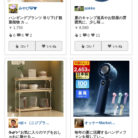
みやび🐯🐮
pokke
ハンギングプランツ 吊り下げ 観
夏のキャンプ道具やお部屋の雰
葉植物 カ
...
囲気に、少し味
...
￥
1,750
￥
8,580
0
0
2
1
0
11
コレ
いいね
コレ
いいね
niji＋（ニジプラス）感謝しています
オッケーMarket🎀🛒
☕🌿✨“お気に入りのマグをおし
毎年の夏に活躍するハンディフ
ゃれに魅せる
...
ァンを探してい
...