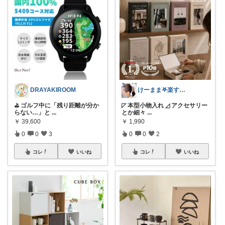
DRAYAKIROOM
けーまま𖤐楽する家づくり☀︎*.｡
⛳ ゴルフ中に「残り距離が分か
◸ 本型小物入れ ◿ アクセサリー
らない…」と
...
とか細々
...
￥
39,600
￥
1,990
0
0
3
0
0
2
コレ
いいね
コレ
いいね