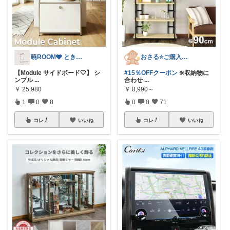
暁ROOM🩶 ときめく暮らしのセレクト
おさる⭐ご購入感謝🐹
【Module サイドボード🤍】 シ
#15％OFFクーポン
❇️収納物に
ンプル
...
合わせ
...
￥
25,980
￥
8,990～
1
0
8
0
0
71
コレ
いいね
コレ
いいね