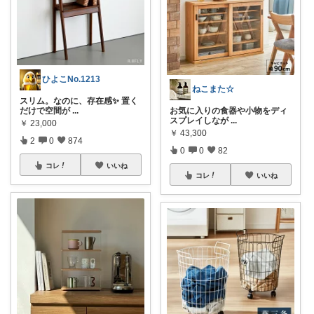
ひよこNo.1213
ねこまた☆
スリム。なのに、存在感✨ 置く
お気に入りの食器や小物をディ
だけで空間が
...
スプレイしなが
...
￥
23,000
￥
43,300
2
0
874
0
0
82
コレ
いいね
コレ
いいね