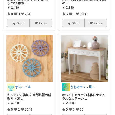
う”💛天然木
...
🧊
...
￥
2,480
￥
2,380
0
0
204
6
1
1206
コレ
いいね
コレ
いいね
すみっこ𖧷
なお🌿カフェ風インテリア・雑貨好き
キッチンに花咲く 南部鉄器の鍋
ホワイトカラーの本体にナチュ
敷き ・淡
...
ラルなカラーの
...
￥
4,950
￥
20,000
5
1
1045
0
0
60