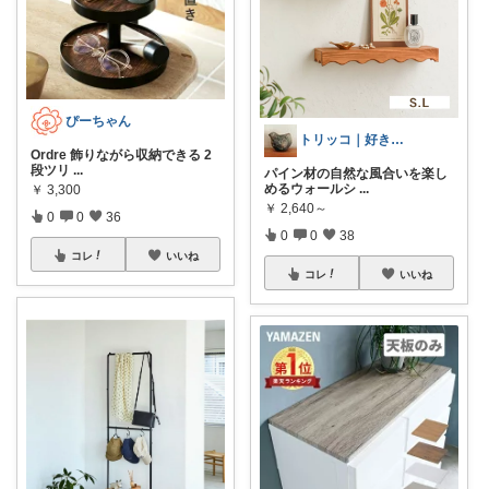
ぴーちゃん
トリッコ｜好きな雑貨・インテリア
Ordre 飾りながら収納できる 2
段ツリ
...
パイン材の自然な風合いを楽し
めるウォールシ
...
￥
3,300
￥
2,640～
0
0
36
0
0
38
コレ
いいね
コレ
いいね