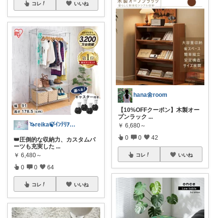
コレ
いいね
hana🌼room
【10%OFFクーポン】木製オー
プンラック
...
🦄reika🍃ｲﾝﾃﾘｱ🕊感謝💐
￥
6,680～
0
0
42
👑圧倒的な収納力、カスタムパ
ーツも充実した
...
￥
6,480～
コレ
いいね
0
0
64
コレ
いいね