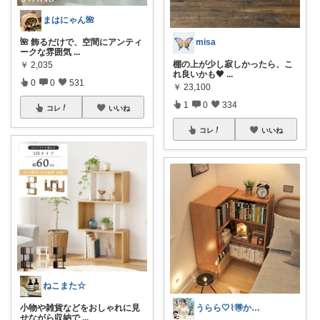
まはにゃん🌺
misa
🌺 飾るだけで、空間にアンティ
ークな雰囲気
...
棚の上が少し寂しかったら、こ
￥
2,035
れ良いかも🖤
...
0
0
531
￥
23,100
1
0
334
コレ
いいね
コレ
いいね
ねこまた☆
うらら🤍⌇🉐かわいい暮らし
小物や雑貨などをおしゃれに見
せながら収納で
...