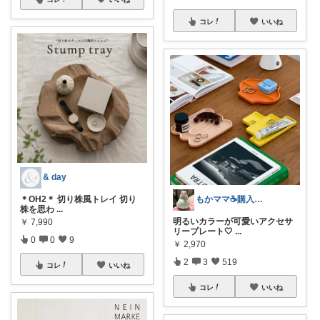
コレ
いいね
& day
もかママ☕️購入ありがとうございます💕
＊OH2＊ 切り株風トレイ 切り
株を思わ
...
明るいカラーが可愛いアクセサ
￥
7,990
リープレート🤍
...
0
0
9
￥
2,970
2
3
519
コレ
いいね
コレ
いいね