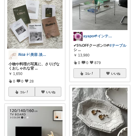
ayapo🌱インテリア&雑貨
✔︎5%OFFクーポン!!🌱
#テーブル
シ
...
𝘕𝘰𝘢 𓍯美容˖淡色˖グレージュ
￥
13,980
0
0
879
小物や料理の写真に、さりげな
くおしゃれな背
...
￥
1,650
コレ
いいね
0
0
28
コレ
いいね