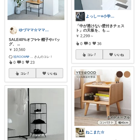
よっしー⭐️小学生と柴犬との暮らし
「中が透けない壁付きチェス
ゆづママ☆ママおすすめアイテム✩.*˚
ト」の天板を、も
...
￥
2,299～
SALE40%オフ✨️✨️ 帽子やバッ
0
0
36
グ、
...
￥
10,560
コレ
いいね
暁ROOM🩶
...
さんのコレ！
0
0
23
コレ
いいね
ねこまた☆