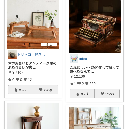
トリッコ｜好きな雑貨・インテリア
misa
木の風合いとアンティーク感の
これ欲しい〜😍🌿 作って触って
ある佇まいが素
...
遊べるなんて
...
￥
3,740～
￥
12,100
0
0
12
1
2
330
コレ
いいね
コレ
いいね