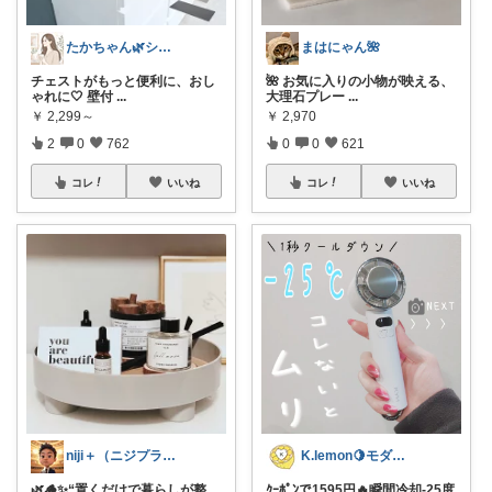
たかちゃん🌿シンプルで心地よい暮らし
まはにゃん🌺
チェストがもっと便利に、おし
🌺 お気に入りの小物が映える、
ゃれに🤍 壁付
...
大理石プレー
...
￥
2,299～
￥
2,970
2
0
762
0
0
621
コレ
いいね
コレ
いいね
niji＋（ニジプラス）感謝しています
K.lemon🍋モダン+家事楽+🐶
🌿🪵✨“置くだけで暮らしが整
ｸｰﾎﾟﾝで1595円🔥瞬間冷却-25度