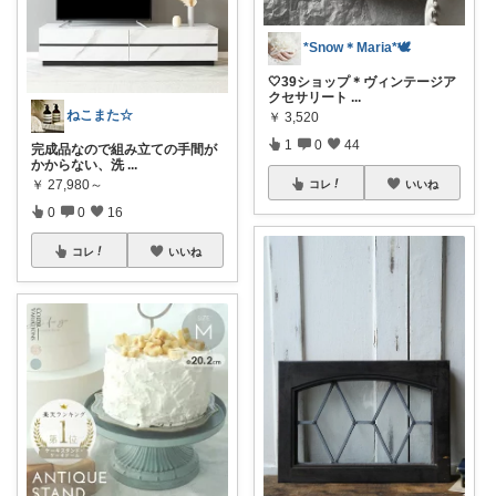
*Snow＊Maria*🕊️
🤍39ショップ＊ヴィンテージア
クセサリート
...
ねこまた☆
￥
3,520
1
0
44
完成品なので組み立ての手間が
かからない、洗
...
￥
27,980～
コレ
いいね
0
0
16
コレ
いいね