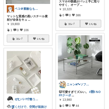
スマホや眼鏡がパッと手に取り
やすく、オープ
...
ペコ＠素敵なものを紹介しています
￥
10,320
0
0
386
マットな質感の黒いスチール素
材が全体をキュ
...
￥
19,800
コレ
いいね
1
0
106
コレ
いいね
ニャンฅ🐾ソファでくつろぐ猫🐱💕
🐱可愛すぎてズルい。
#🈹5％O
FFクーポ
...
ぜむパパ𓏲𓎨整う暮らしのお手伝い
￥
13,980
0
0
44
𓏲𓎨
#置くだけで、空間が垢抜け