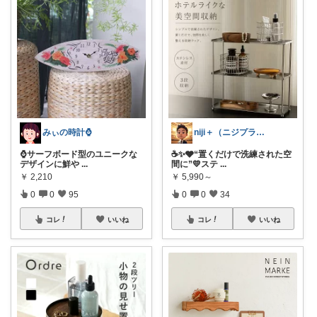
みぃの時計⌚
niji＋（ニジプラス）感謝しています
⌚サーフボード型のユニークな
☕✨🩶“置くだけで洗練された空
デザインに鮮や
...
間に”💛ステ
...
￥
2,210
￥
5,990～
0
0
95
0
0
34
コレ
いいね
コレ
いいね