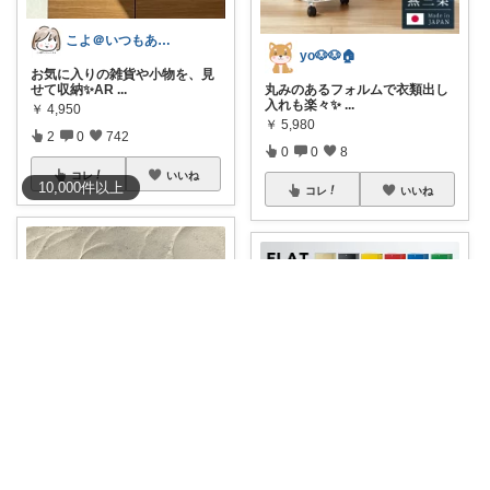
こよ＠いつもありがとう✨
yo🐶🐶🏠
お気に入りの雑貨や小物を、見
丸みのあるフォルムで衣類出し
せて収納✨AR
...
入れも楽々✨
...
￥
4,950
￥
5,980
2
0
742
0
0
8
コレ
いいね
10,000
件
以上
コレ
いいね
tanton🪴
niji＋（ニジプラス）感謝しています
⭐4.75（8件） ✨木の温もりを感