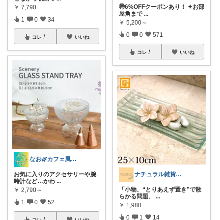
🉐6%OFFクーポンあり！ ✦お部
￥
7,790
屋角まで
...
1
0
34
￥
5,200～
0
0
571
コレ
いいね
コレ
いいね
なお🌿カフェ風インテリア・雑貨好き
ナチュラル雑貨とカフェ空間 ☕️
お気に入りのアクセサリーや腕
時計など…かわ
...
「小物、“とりあえず置き”で散
￥
2,790～
らかる問題、
...
1
0
52
￥
1,980
0
1
14
コレ
いいね