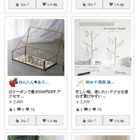
コレ
いいね
コレ
いいね
ゆんたん🍓ありがとう(୨୧•͈ᴗ•͈)
𝘕𝘰𝘢 𓍯美容˖淡色˖グレージュ
☑︎クーポンで最大500円OFF ア
忙しい朝、使いたいアクセを迷
クセサ
...
わず選びやすい
...
￥
2,480
￥
2,200
1
0
79
1
0
76
コレ
いいね
コレ
いいね