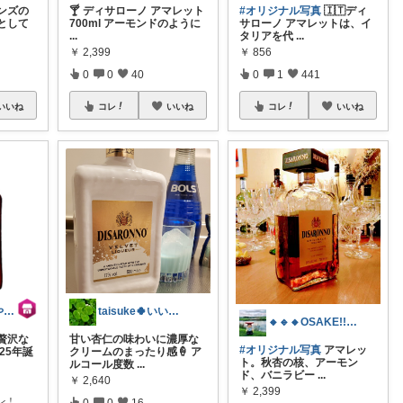
ンズの
🍸 ディサローノ アマレット
#オリジナル写真
🇮🇹ディ
として
700ml アーモンドのように
サローノ アマレットは、イ
...
タリアを代
...
￥
2,399
￥
856
0
0
40
0
1
441
いいね
コレ
いいね
コレ
いいね
輸入酒のかめや楽天市場店
taisuke🍀いいね&訪問感謝です✨
🔸🔹🔸OSAKE!!🔹🔸🔹
贅沢な
甘い杏仁の味わいに濃厚な
#オリジナル写真
アマレッ
525年誕
クリームのまったり感🍦 ア
ト。秋杏の核、アーモン
ルコール度数
...
ド、バニラビー
...
￥
2,640
￥
2,399
レ！
0
0
16