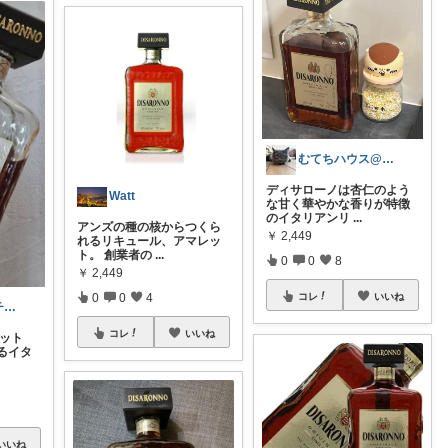
むてちハウス@猫と暮らす家作り
ディサローノは杏仁のよう
Watt
な甘く華やかな香りが特徴
のイタリアンリ
...
アンズの種の核からつくら
￥
2,449
れるリキュール、アマレッ
ト。 創業者の
...
0
0
8
￥
2,449
0
0
4
コレ
いいね
こまめとふうチャンネル
コレ
いいね
レット
るイタ
いいね