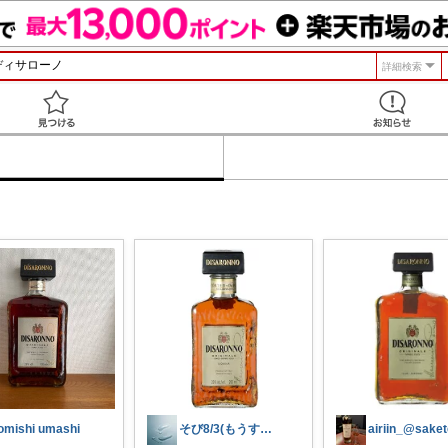
詳細検索
見つける
omishi umashi
そび8/3(もうすぐ暑いマラソン開幕
airiin_@sake