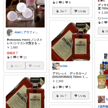
0
0
9
ディサロ
度 700
コレ
いいね
￥
2,39
Barti
0
コ
𝕞𝕖𝕚｜アラフィフの穏やかな暮らし
❥ᴏʀɪɢɪɴᴀʟ ᴘʜᴏᴛo ノンスト
レス♪シリコン大型まる
...
￥
1,880
掲載終了
0
0
11
eckie
コレ
いいね
アマレット ディサローノ
(DISARONNO) 700ml ミ
...
￥
2,399
0
0
5
コレ
いいね
#送料