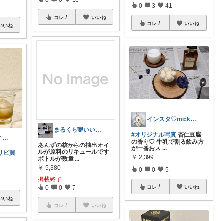
0
3
41
コレ
いいね
コレ
いいね
いいね
インスタ♡micky3miney
まるくら🐼いいね・コレ・購入感謝.*･
#オリジナル写真
杏仁豆腐
𝕞𝕖𝕚｜アラフィフの穏やかな暮らし
の香り♡ 牛乳で割る飲み方
あんずの核からの抽出オイ
が一番おス
...
ルが原料のリキュールです
リピ買
￥
2,399
ボトルが数量
...
.
￥
5,380
0
0
5
掲載終了
0
0
7
コレ
いいね
いいね
コレ
いいね