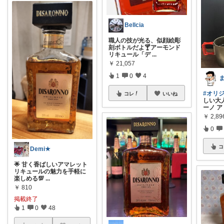
Bellcia
職人の技が光る、似顔絵彫
刻ボトルだよ🍸アーモンド
リキュール「デ
...
￥
21,057
1
0
4
#オリ
コレ
いいね
しい大
ーノ ア
￥
2,89
0
コ
Demi★
🌟 甘く香ばしいアマレット
リキュールの魅力を手軽に
楽しめる💯
...
￥
810
掲載終了
1
0
48