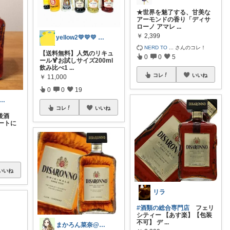
★世界を魅了する、甘美な
アーモンドの香り「ディサ
ローノ アマレ
...
￥
2,399
yellow2💛💛💛 collector
NERD TO
...
さんのコレ！
【送料無料】人気のリキュ
0
0
5
ール🍹お試しサイズ200ml
飲み比べ1
...
コレ
いいね
￥
11,000
0
0
19
I🎨20, 25日感謝です🤗
コレ
いいね
後酒
ートに
いいね
リラ
#酒類の総合専門店
フェリ
シティー 【あす楽】【包装
不可】 デ
...
まかろん菜奈@お得な物や人気なモノ紹介🉐