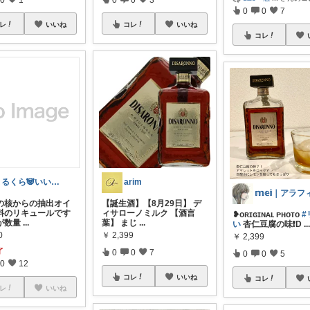
0
0
7
レ
いいね
コレ
いいね
コレ
まるくら🐼いいね・コレ・購入感謝.*･
arim
の核からの抽出オイ
【誕生酒】【8月29日】 デ
料のリキュールです
ィサローノミルク 【酒言
❥ᴏʀɪɢɪɴᴀʟ ᴘʜᴏᴛo
#
が数量
...
葉】 まじ
...
い
杏仁豆腐の味❗️D
..
0
￥
2,399
￥
2,399
了
0
0
7
0
0
5
0
12
コレ
いいね
コレ
レ
いいね