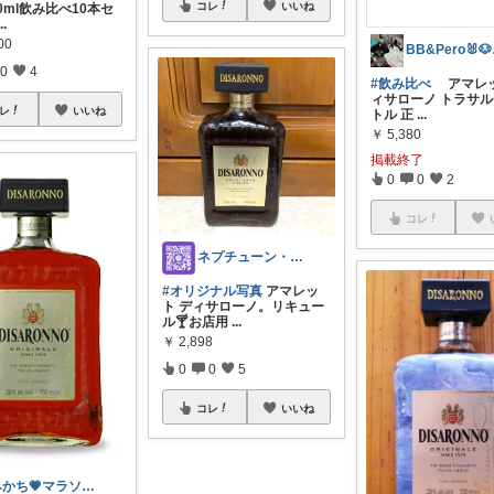
コレ
いいね
0ml飲み比べ10本セ
...
00
BB&
0
4
#飲み比べ
アマレッ
ィサローノ トラサ
レ
いいね
トル 正
...
￥
5,380
掲載終了
0
0
2
コレ
ネプチューン・紫＠ラッキーアイテム紹介中
#オリジナル写真
アマレッ
ト ディサローノ。リキュー
ル🍸お店用
...
￥
2,898
0
0
5
コレ
いいね
みかち💗マラソン感謝🌸コレ⭕️