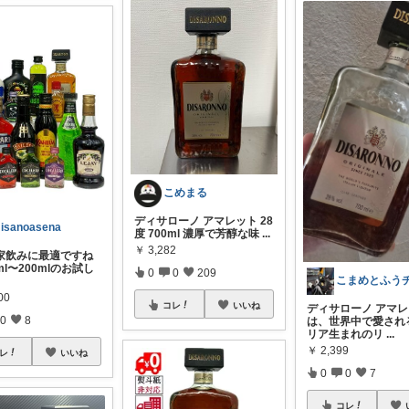
こめまる
ディサローノ アマレット 28
isanoasena
度 700ml 濃厚で芳醇な味
...
￥
3,282
家飲みに最適ですね
0ml〜200mlのお試し
0
0
209
00
コレ
いいね
ディサローノ アマ
0
8
は、世界中で愛され
リア生まれのリ
...
￥
2,399
レ
いいね
0
0
7
コレ