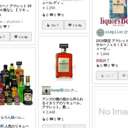
ュール ディ
...
ーノ アマレット 28
￥
1,250
ml 箱なし 【 リキ
...
0
0
6
9
me
...
さんのコレ！
コレ
いいね
0
7

レ
いいね
2019限定 アマレッ
サローノｘＤＩＥＳ
ィーゼ
...
￥
1,848
掲載終了
0
2
6
コレ
kanpi😊コレクション頑張ってます
アンズの種の核から作られ
るイタリアのリキュール、
アマレット。数
...
￥
2,449
ももろん🐹ハムスター広場ありマス🌻
0
0
1
無料
人気のリキュー