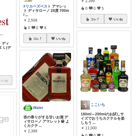
￥
2,399
#リカーズベスト
アマレッ
0
0
5
ト ディサローノ 28度 700m
l
...
コレ
いいね
￥
2,508
0
0
6
𝚒𝚖𝚙𝚕𝚒𝚜𝚝 ひつじ
コレ
いいね
ト ディ
ＥＬ(デ
いいね
ここいち
Water
180ml～200mlのお試しサ
杏の香りがする甘いお酒 デ
イズでおうちカクテルを楽
ィサローノ アマレット😁 よ
しもう
...
くカクテ
...
￥
11,000
￥
2,399
0
0
1