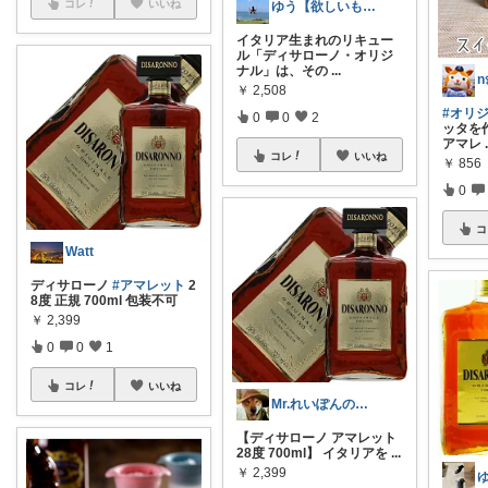
コレ
いいね
ゆう【欲しいものいっぱい】
イタリア生まれのリキュー
ル「ディサローノ・オリジ
ナル」は、その
...
n
￥
2,508
#オリ
0
0
2
ッタを
アマレ
コレ
いいね
￥
856
0
コ
Watt
ディサローノ
#アマレット
2
8度 正規 700ml 包装不可
￥
2,399
0
0
1
コレ
いいね
Mr.れいぽんの旅手帳＠旅行ブログ
【ディサローノ アマレット
28度 700ml】 イタリアを
...
￥
2,399