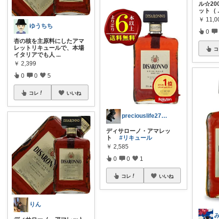
ル☆20
ット（
￥
11,0
ゆうちち
0
杏の核を主原料にしたアマ
レットリキュールで、本場
コ
イタリアでも人
...
￥
2,399
0
0
5
コレ
いいね
preciouslife27🌞新生活
ディサローノ・アマレッ
ト
#リキュール
￥
2,585
0
0
1
コレ
いいね
りん