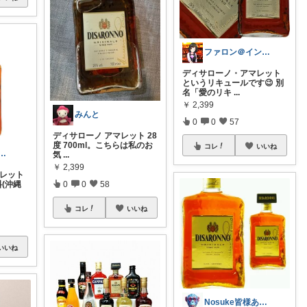
ファロン＠インスタも是非見て欲しい😍
ディサローノ・アマレット
というリキュールです😉 別
名「愛のリキ
...
￥
2,399
みんと
0
0
57
ディサローノ アマレット 28
度 700ml。こちらは私のお
コレ
いいね
𝕜𝕚🎁外さない手土産お菓子
気
...
￥
2,399
マレット
0
0
58
料(沖縄
コレ
いいね
いいね
Nosuke皆様ありがとうございます