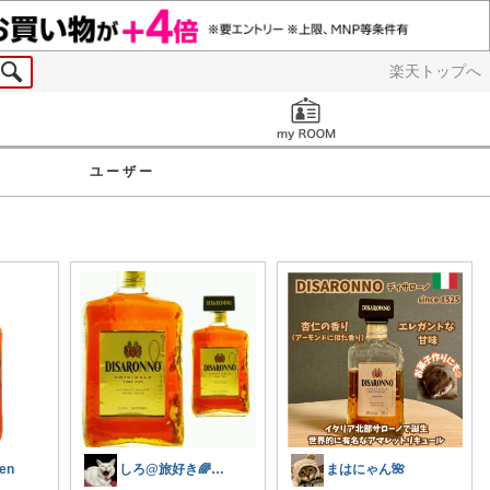
楽天トップへ
お知らせ
ユーザー
ten
しろ@旅好き🌈雑貨好き
まはにゃん🌺