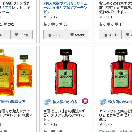
、冬が近づくと呑み
#購入感謝です
#3/5
#リキュ
実は多くの銘柄でア
る
#アマレット
。ま
ール
#イタリア産
#アーモン
核（杏仁）が主原料
ロッ
...
ド
...
使われています
...
9
￥
1,285
￥
2,601
1
262
0
0
15
0
0
1
レ
いいね
コレ
いいね
コレ
万屋ポロ助🐶太郎
輸入酒のかめや楽天市場店
醇な香りが魅力✨ディ
🌟香ばしい甘さの魔法✨🍹
アマレットで楽しむ
 アマレット 28度 7
🍸️イタリア伝統のアマレッ
ひととき✨🍸️🎉 🍸️1
ト
...
生
...
9
￥
2,805
￥
2,508
ciao ⭐感
...
さんのコ
0
1
0
0
3