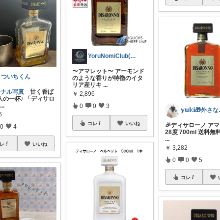
YoruNomiClub(夜呑み倶楽部)
〜アマレット〜 アーモンド
まついちくん
のような香りが特徴のイタ
リア産リキ
...
ジナル写真
甘く香ば
￥
2,896
人の一杯♪ 「ディサロ
...
0
0
3
𝕪𝕦
6
コレ
いいね
🎉ディサローノ ア
0
4
28度 700ml 送料無
...
レ
いいね
￥
3,282
0
0
5
コレ