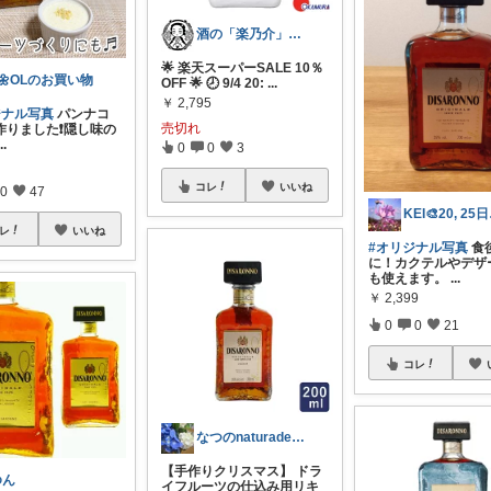
酒の「楽乃介」フォロワー様から購入🎁✨
🌟 楽天スーパーSALE 10％
🌼OLのお買い物
OFF 🌟 🕗 9/4 20:
...
￥
2,795
ジナル写真
パンナコ
売切れ
作りました❗️隠し味の
...
0
0
3
コレ
いいね
0
47
KE
レ
いいね
#オリジナル写真
食
に！カクテルやデザ
も使えます。
...
￥
2,399
0
0
21
コレ
なつのnaturadeliaありがとう
【手作りクリスマス】 ドラ
ゆん
イフルーツの仕込み用リキ