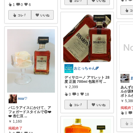
コレ
いいね
1
0
6
コ
コレ
いいね
おとっちゃん🌾
ディサローノ アマレット 28
度 正規 700ml 包装不可
...
￥
2,399
あんず
ルが原
0
0
18
ボトル
noa♡
￥
5,38
コレ
いいね
掲載終
バニラアイスにかけて、ア
フォガードスタイルで😍❤️
0
❤️ 杏仁豆
...
￥
1,160
コ
掲載終了