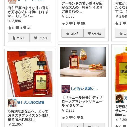
アーモンドの甘い香りが広
何故か
がる大人の一杯🥃✨ イタリ
たくな
杏仁豆腐のような甘い香り
ア生まれの
...
ずは、
が好きな方には特におすす
め。 むしろハ
...
￥
1,635
￥
2,84
￥
2,896
0
1
89
1
0
0
40
コレ
いいね
コ
コレ
いいね
しがない見習いバーテンダー
【リキュール紹介】ディサ
ローノアマレットリキュー
🌸しのぶROOM🌸
ル イタリア
...
🥂芳
￥
2,399
サローノ
✨特別なあなたへ、とって
00m
...
おきのサプライズを✨似顔
0
0
5
絵＆名入れ彫刻
...
￥
2,39
￥
21,057
0