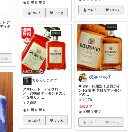
0
0
2
コレ
いいね
Pero🐰🐶ご購入有難う御座います
コレ
いいね
ト デ
ルディボ
いいね
3兄弟パパの子育て暮らしROOM
ちゅらしまアウトドア
🌟 2/9・10限定！全品ポイ
アマレット ディサロー
ント2倍 🌟 芳醇なアーモン
ノ 700ml アーモンドのよ
ドの
...
うな香りと
...
￥
2,178
￥
2,898
掲載終了
0
0
6
0
0
7
コレ
いいね
コレ
いいね