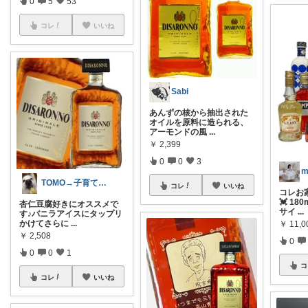
0
5
53
コレ
いいね
Sabi
あんずの核から抽出された
オイルを原料に造られる、
アーモンドの風
...
￥
2,399
0
0
3
m
TOMO→子育て終了ホッとひと息☆
コレ
いいね
コレお
💓 18
杏仁豆腐好きにオススメで
サイ
...
す♪バニラアイスにタップリ
かけてさらに
...
￥
11,0
￥
2,508
0
0
0
1
コ
コレ
いいね