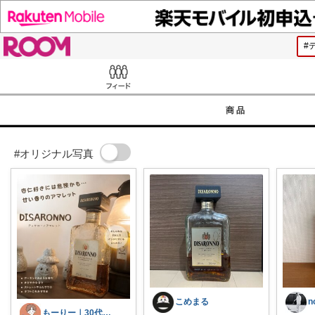
ROOM
Feed
商品
#オリジナル写真
こめまる
n
もーりー｜30代2児のパパの暮らしメモ