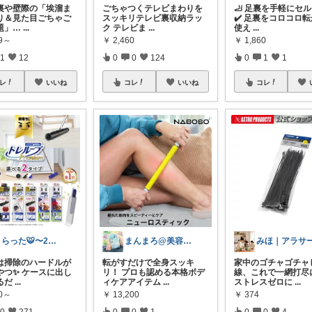
裏や壁際の「埃溜ま
ごちゃつくテレビまわりを
🦶 足裏を手軽にセ
り＆見た目ごちゃご
スッキリテレビ裏収納ラッ
✔️ 足裏をコロコロ
題」…
...
ク テレビま
...
使え
...
99～
￥
2,460
￥
1,860
1
12
0
0
124
0
1
1
レ
いいね
コレ
いいね
コレ
とらった🐯〜2児パパの黙示録〜
まんまろ@美容と健康をサポート
れは掃除のハードルが
転がすだけで全身スッキ
家中のゴチャゴチャ
やつ✨ ケースに出し
リ！ プロも認める本格ボデ
線、これで一網打尽
るだ
...
ィケアアイテム
...
ストレスゼロに
...
50～
￥
13,200
￥
374
0
271
0
0
1
0
0
4