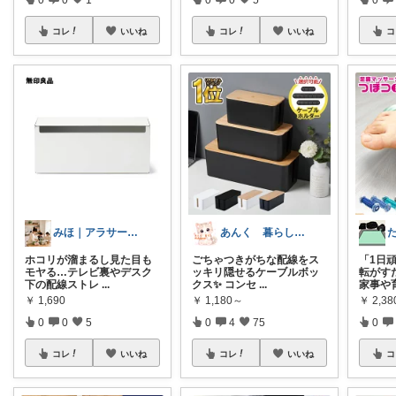
コレ
いいね
コレ
いいね
コ
みほ｜アラサー主婦｜共働き｜2児育児中
あんく 暮らし快適room
ホコリが溜まるし見た目も
ごちゃつきがちな配線をス
「1日
モヤる…テレビ裏やデスク
ッキリ隠せるケーブルボッ
転がす
下の配線ストレ
...
クス✨ コンセ
...
家事や
￥
1,690
￥
1,180～
￥
2,38
0
0
5
0
4
75
0
コレ
いいね
コレ
いいね
コ