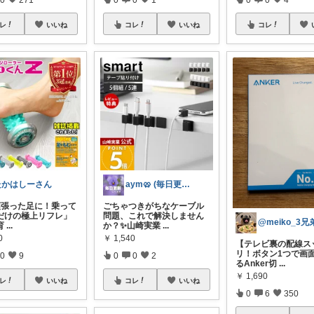
レ
いいね
コレ
いいね
コレ
たかはしーさん
aym🥨 (毎日更新してます🙌)
頑張った足に！乗って
ごちゃつきがちなケーブル
だけの極上リフレ」
問題、これで解決しません
育
...
か？✨山崎実業
...
0
￥
1,540
【テレビ裏の配線ス
リ！ボタン1つで画
0
9
0
0
2
るAnker切
...
￥
1,690
レ
いいね
コレ
いいね
0
6
350