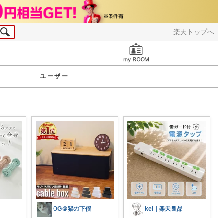
楽天トップへ
お知らせ
ユーザー
OG＠猫の下僕
kei｜楽天良品