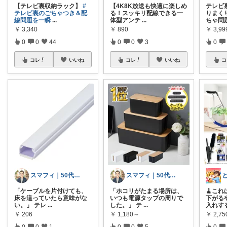
【テレビ裏収納ラック】
#
【4K8K放送も快適に楽しめ
テレビ
テレビ裏のごちゃつき＆配
る！スッキリ配線できる一
りまく
線問題を一瞬
...
体型アンテ
...
ちゃ問
￥
3,340
￥
890
￥
3,9
0
0
44
0
0
3
0
コレ
いいね
コレ
いいね
コ
スマフィ｜50代のコスパ検証
スマフィ｜50代のコスパ検証
「ケーブルを片付けても、
「ホコリがたまる場所は、
🧹こ
床を這っていたら意味がな
いつも電源タップの周りで
下がる
い。」 テレ
...
した。」 テ
...
入れす
￥
206
￥
1,180～
￥
2,7
0
0
1
0
0
5
0