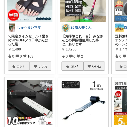
しゅうまいママ
26歳天井くん
I
＼限定タイムセール！驚き
【お掃除これ一台】 みなさ
送料無
の50%OFF／ 1日中がんば
んこの掃除機使用した事
ナンデ
った足
...
は、あります
...
のトング
￥
1,490
￥
13,980
￥
1,77
0
0
163
0
0
2
0
コレ
いいね
コレ
いいね
コ