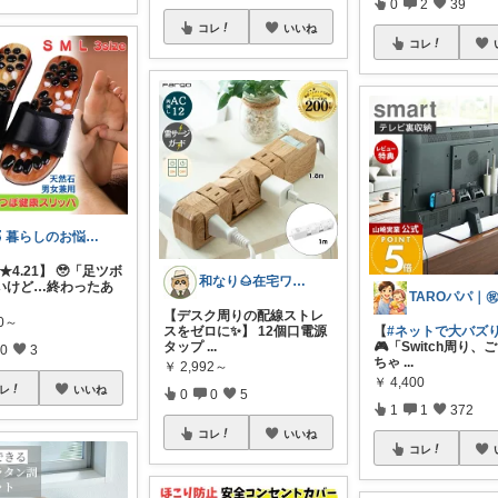
0
2
39
コレ
いいね
コレ
🥇 暮らしのお悩み解決図鑑
/★4.21】 🥹「足ツボ
和なり🌰在宅ワーク✖️便利用品
いけど…終わったあ
【デスク周りの配線ストレ
60～
スをゼロに✨】 12個口電源
【
#ネットで大バズ
タップ
...
🎮「Switch周り、
0
3
ちゃ
...
￥
2,992～
￥
4,400
レ
いいね
0
0
5
1
1
372
コレ
いいね
コレ