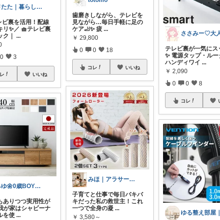
totomo
🐰たた｜暮らしと子育て
歯磨きしながら、テレビを
レビ裏を活用！配線
見ながら…毎日手軽に足の
リ✨／ 🧺テレビ裏
ケア🦶✨ 疲
...
ック｜
...
￥
29,800
0
テレビ裏が一気にス
0
0
18
✨ 電源タップ・ルー
0
3
ハンディワイ
...
コレ
いいね
￥
2,090
レ
いいね
0
0
8
コレ
みほ｜アラサー主婦｜共働き｜2児育児中
みゆ🌼0歳BOYママ
子育てと仕事で毎日バキバ
もありつつ実用性が
キだった私の救世主！これ
 我が家はシャビーナ
一つで全身の凝
...
ルを使
...
￥
3,580～