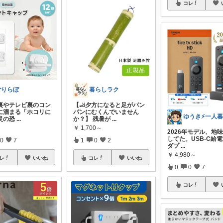
コレ
ごりらぼ
暮らしラク
の裏やテレビ裏のコン
【🦶夕方になると足がパン
に溜まる「ホコリに
パンにむくんでいません
災の恐
...
か？】 残暑が
...
￥
1,700～
2026年モデル、地
してた。USB-C給
0
7
1
0
2
ダプ
...
￥
4,980～
レ
いいね
コレ
いいね
0
0
7
コレ