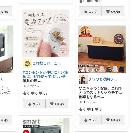
0
0
0
いいね
コレ
いいね
これ欲しい！これ良かった！©ままお
#コンセントが使いにくい場
所に、ぜひ使ってほしい💡
TAROパパ｜㊗️ﾌｫﾛﾜｰ3.2k人
チワワと収納ライフ(イヴとの暮らし)🐕
家具の裏
...
￥
2,565～
り
】 ＼
🔌ごちゃつく配線、これひ
ごちゃご
とつでスッキリ✨ ウチでは
0
0
58
配線をなるべ
...
￥
1,380～
コレ
いいね
0
1
9
いいね
コレ
いいね