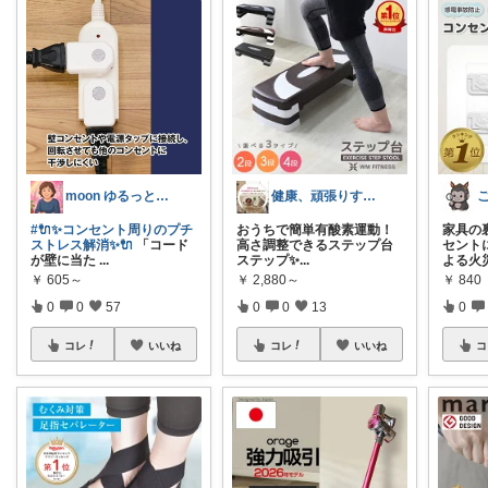
moon ゆるっと日和
健康、頑張りすぎない程度に頑張る40代
#🔌✨コンセント周りのプチ
おうちで簡単有酸素運動！
​家具
ストレス解消✨🔌
「コード
高さ調整できるステップ台
セント
が壁に当た
...
ステップ✨ ​
...
よる火
￥
605～
￥
2,880～
￥
840
0
0
57
0
0
13
0
コレ
いいね
コレ
いいね
コ