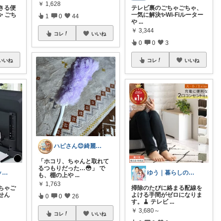
￥
1,628
きる便
テレビ裏のごちゃごちゃ、
 ごち
一気に解決✨ ​Wi-Fiルーター
1
0
44
や
...
￥
3,344
コレ
いいね
0
0
3
いいね
コレ
いいね
ハピさん😊綺麗な空間作り✨経由購入感謝
「ホコリ、ちゃんと取れて
るつもりだった…😳」 で
かい 整うグッズを紹介
ゆう｜暮らしの便利帳
も、棚の上や
...
￥
1,763
ちゃご
掃除のたびに絡まる配線を
せん
よける手間がゼロになりま
0
0
26
す。🧹 テレビ
...
￥
3,680～
コレ
いいね