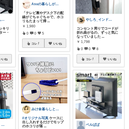
Asuの暮らしがラクになる神日用品
「テレビ裏やデスク下の配
線がぐちゃぐちゃで、ホコ
ささみー♡大人可愛いファッション
やしろ_インドアの極意
リもたまって掃
...
￥
1,980
ッキリ
コンセント周りでコードが
ター・
折れ曲がるの、ずっと気に
0
0
5
なっていました
...
￥
1,798
コレ
いいね
0
0
8
いいね
コレ
いいね
みけ🌼暮らしとキッチン
#オリジナル写真
ケースに
出し入れするだけでモップ
ゆる整え部屋｜ズボラ収納＆便利グッズ
ベルぱぱ
のホコリが落
...