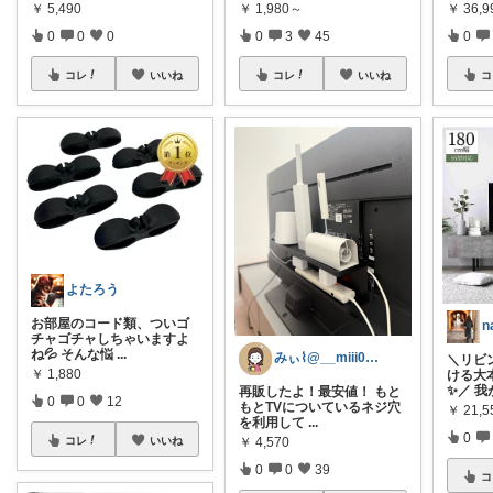
￥
5,490
￥
1,980～
￥
36,
0
0
0
0
3
45
0
コレ
いいね
コレ
いいね
コ
よたろう
お部屋のコード類、ついゴ
チャゴチャしちゃいますよ
ね💦 そんな悩
...
みぃ⌇@__miii0731_2ldk
＼リビ
￥
1,880
ける大
✨／ 我
再販したよ！最安値！ もと
0
0
12
もとTVについているネジ穴
￥
21,5
を利用して
...
0
コレ
いいね
￥
4,570
0
0
39
コ