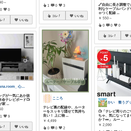
990～
🔗自由に長さ調整で
1
0
3
利なケーブルバンド✨
0
0
ゃつく配線
...
コレ
いいね
￥
550～
レ
いいね
0
0
0
コレ
nana.room_ 心地いい暮らし
ングが一気にあか抜
こころ
本命テレビボード📺
が家
...
テレビ裏の配線や、ルータ
50
ーをスッキリ隠せて気持ち
📺「テレビ周りのご
良い！ 上に物
...
ちゃ、気になってま
1
9
か？👀」 ルー
...
￥
4,499
￥
2,090
レ
いいね
0
0
2