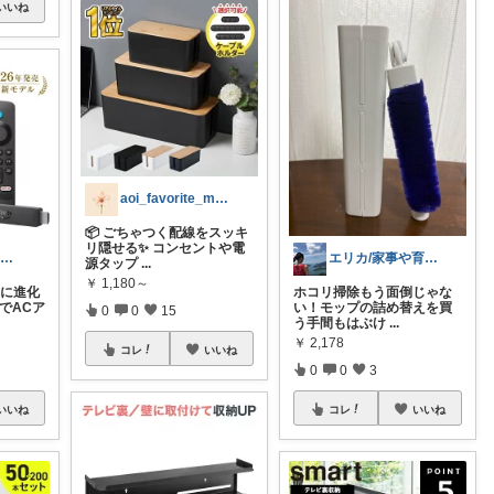
いいね
aoi_favorite_memo
📦 ごちゃつく配線をスッキ
リ隠せる✨ コンセントや電
ゆうき⚡一人暮らしのQOL投資
エリカ/家事や育児を少しでも楽にしたい
源タップ
...
￥
1,180～
味に進化
ホコリ掃除もう面倒じゃな
電でACア
い！モップの詰め替えを買
0
0
15
う手間もはぶけ
...
￥
2,178
コレ
いいね
0
0
3
いいね
コレ
いいね