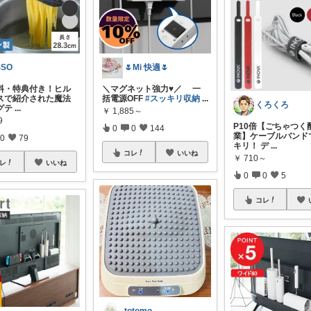
SSO
🌷Mi 快適🌷
料・特典付き！ヒル
＼マグネット強力♥️／ 一
スで紹介された魔法
括電源OFF
#スッキリ収納
...
くろくろ
 ​テ
...
￥
1,885～
9
P10倍【ごちゃつく
0
0
144
業】ケーブルバンド
0
79
キリ！ デ
...
コレ
いいね
￥
710～
レ
いいね
0
0
5
コレ