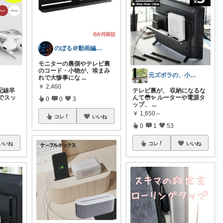
のぼる＠動画編集×AI副業
モニターの裏側やテレビ裏
のコード・小物が、埃まみ
元ズボラの、小さなリセット習慣🌱
れで大惨事にな
...
￥
2,460
配線卒
テレビ裏が、 収納になるな
でスッ
んて😳✨ ルーターや電源タ
0
0
3
ップ、
...
￥
1,650～
コレ
いいね
0
1
53
いいね
コレ
いいね