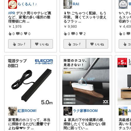
らくるん！♪
RAI
#PR
デスク周りやテレビ裏
📱🔌 ごちゃつく配線、もう
✨＼テ
など、家電の多い場所の整
卒業。 薄くてスッキリ使え
もスッキ
理整頓に向
...
るフラッ
...
収納ラ
￥
1,976
￥
9,980
￥
4,40
0
0
0
0
0
2
0
コレ
いいね
コレ
いいね
コ
紅茶ROOM!
ラク家事ROOM
家電裏のホコリって、本当
🧹 家具の下や冷蔵庫の横、
高級感
に掃除するたびに憂鬱です
掃除したくても届かない隙
高い✨
よね😭💔✨ テ
...
間に困ってい
...
チュラ