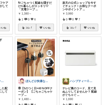
ルフケア
🔌ごちゃつく配線を隠すだ
楽天の公式ショップを今す
転がして
け✨暮らしがスッキリ🤍
ぐチェック！お得なクーポ
「充電ケーブ
...
ンやポイントア
...
￥
1,380～
￥
3,980
1
0
6
0
0
7
いいね
コレ
いいね
コレ
いいね
みほ｜アラサー主婦｜共働き｜2児育児中
ぼんど@快適な暮らし
ハンプティー🥚｜タイパ便利グッズ
した配
🉐【5のつく日×40％OFFク
テレビ裏のコード、見て見
にして
ーポン】 【ごちゃごちゃケ
ぬふりしてませんか？ 配線
ーブ
...
がぐちゃぐ
...
￥
1,480～
￥
1,690
0
0
4
0
1
17