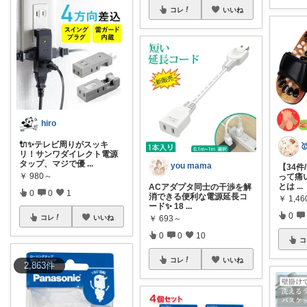
コレ
いいね
hiro
🔌✨テレビ周りがスッキ
リ！サンワダイレクト電源
タップ、マジで優
...
you mama
【34件
￥
980～
って痛
とは
...
ACアダプタ同士の干渉を解
0
0
1
消できる便利な電源延長コ
￥
1,4
ード✨ 18
...
0
コレ
いいね
￥
693～
0
0
10
コ
コレ
いいね
2,863
件