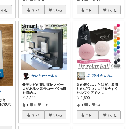
いいね
コレ
いいね
コレ
いいね
かいと⭐︎セール☺️
ズボラ社会人のおしゃれ部屋⭐️便利グッズ
🟢テレビの裏に収納スペー
足の裏やふくらはぎ、肩周
スがある✨ 延長コードやwifi
りのゴワつくコリを今すぐ
@meiko_3兄弟ママのラク家事術
を収納
...
セルフケアでス
...
￥
3,344
￥
1,690
ッキ
面が換わ
1
0
118
0
2
24
コレ
いいね
コレ
いいね