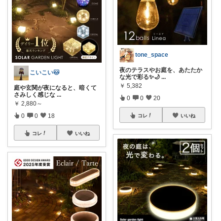
tone_space
夜のテラスやお庭を、あたたか
こいこい🐱
な光で彩る✨🌙
...
￥
5,382
庭や玄関が夜になると、暗くて
さみしく感じな
...
0
0
20
￥
2,880～
0
0
18
コレ
いいね
コレ
いいね