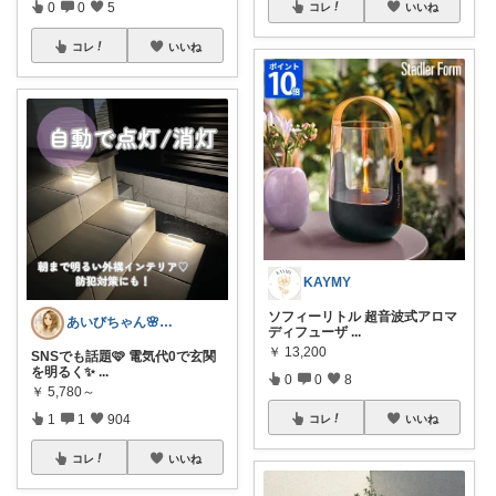
0
0
5
コレ
いいね
コレ
いいね
KAYMY
ソフィーリトル 超音波式アロマ
あいびちゃん🌸２児mama
ディフューザ
...
￥
13,200
SNSでも話題🩷 電気代0で玄関
を明るく✨
...
0
0
8
￥
5,780～
1
1
904
コレ
いいね
コレ
いいね