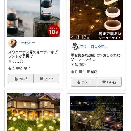
こーたろー
つく！おしゃれな商品や便利な商品をお届け
スウェーデン発のオーディオブ
🌟お庭を幻想的に✨ おしゃれな
ランドが手掛け
...
ソーラーライ
...
￥
55,000
￥
5,780～
0
0
9
0
1
802
コレ
いいね
コレ
いいね