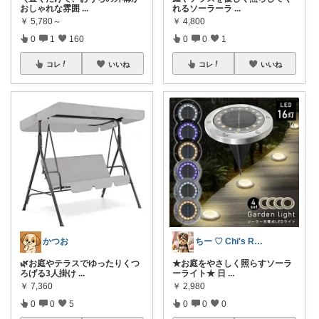
おしゃれな雰囲
...
れるソーラーラ
...
￥
5,780～
￥
4,800
0
1
160
0
0
1
コレ
いいね
コレ
いいね
かつお
ちー ♡ Chi's Room
🌿お庭やテラスでゆったりくつ
★お庭をやさしく照らすソーラ
ろげる3人掛け
...
ーライト★ 日
...
￥
7,360
￥
2,980
0
0
5
0
0
0