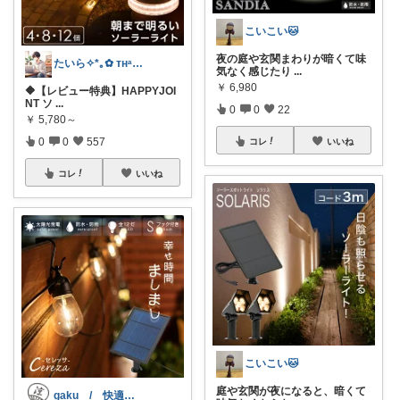
こいこい🐱
夜の庭や玄関まわりが暗くて味
たいら✧*｡✿ ᴛʜᵃⁿᵏ ʸᵒᵘ✧˖°
気なく感じたり
...
￥
6,980
🔶【レビュー特典】HAPPYJOI
NT ソ
...
0
0
22
￥
5,780～
0
0
557
コレ
いいね
コレ
いいね
こいこい🐱
庭や玄関が夜になると、暗くて
gaku / 快適な夏暮らし