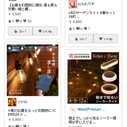
おちむ🤍🏹
【お庭を幻想的に演出♪昼も夜も
可愛い猫と蝶
...
LEDガーデンライト 8個セット
￥
3,500
16灯
...
0
0
33
￥
4,980
0
0
7
コレ
いいね
コレ
いいね
うかみ
NikuQ🐾Smart Choice
✨夜のお庭をもっと幻想的に♪C
EREZAス
...
朝までしっかり光るソーラー照
￥
5,900～
明が手に入りま
...
0
0
7