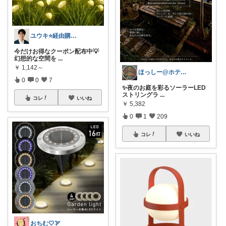
ユウキ⭐️経由購入感謝です！
今だけお得なクーポン配布中💡
幻想的な空間を
...
￥
1,142～
ほっしー@ホテルのような家を目指して
0
0
7
✨夜のお庭を彩るソーラーLED
ストリングラ
...
コレ
いいね
￥
5,382
0
1
209
コレ
いいね
おちむ🤍🏹