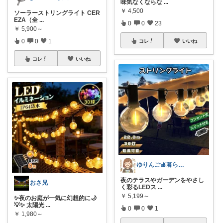
味気なくならな
...
￥
4,500
ソーラーストリングライト CER
EZA（全
...
0
0
23
￥
5,900～
0
0
1
コレ
いいね
コレ
いいね
ゆりんご🍎暮らしにまつわるおすすめ品
夜のテラスやガーデンをやさし
おさ兄
く彩るLEDス
...
￥
5,199～
✨夜のお庭が一気に幻想的に🌙
💡✨ 太陽光
...
0
0
1
￥
1,980～