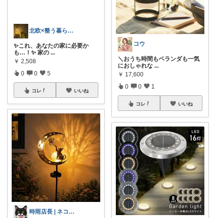
北欧×整う暮らし｜ハル
コウ
✨これ、あなたの家に必要か
も…！✨ 家の
...
​＼おうち時間もベランダも一気
￥
2,508
におしゃれな
...
0
0
5
￥
17,600
0
0
1
コレ
いいね
コレ
いいね
時雨店長 | ネコのいる暮らし