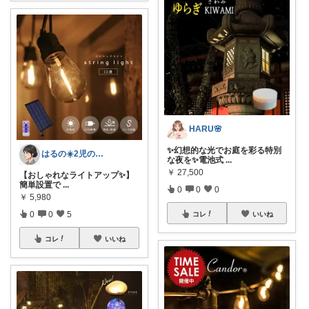
HARU🌸
✨幻想的な光でお庭を彩る特別
はるの☀️2児のママ𓂃◌𓈒𓐍
な夜を✨電池式
...
￥
27,500
【おしゃれなライトアップ✨】
簡単設置で
...
0
0
0
￥
5,980
0
0
5
コレ
いいね
コレ
いいね