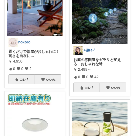
hokoro
✧碧✧‧˚
​置くだけで部屋がおしゃれに！
高さを自在に
...
お庭の雰囲気をガラリと変え
￥
4,950
る、おしゃれな球
...
0
0
2
￥
2,499～
0
0
42
コレ
いいね
コレ
いいね