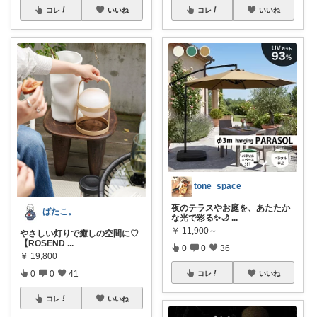
コレ
いいね
コレ
いいね
tone_space
夜のテラスやお庭を、あたたか
ばたこ。
な光で彩る✨🌙
...
￥
11,900～
やさしい灯りで癒しの空間に♡
【ROSEND
...
0
0
36
￥
19,800
0
0
41
コレ
いいね
コレ
いいね