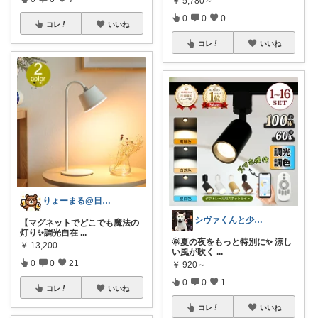
￥
5,780～
0
0
0
コレ
いいね
コレ
いいね
りょーまる@日用品×ファッション
シヴァくんと少佐のROOM
【マグネットでどこでも魔法の
灯り✨調光自在
...
🌞夏の夜をもっと特別に✨ 涼し
￥
13,200
い風が吹く
...
0
0
21
￥
920～
0
0
1
コレ
いいね
コレ
いいね