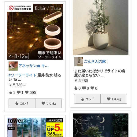
ごんさんの家
アネッサン🧺 キッチンと暮らしの実用品
まだ届いたばかりでライトの角
#ソーラーライト
屋外 防水 明る
度が定まらない
...
い Ta
...
￥
5,480
￥
5,780～
0
0
6
1
1
695
コレ
いいね
コレ
いいね