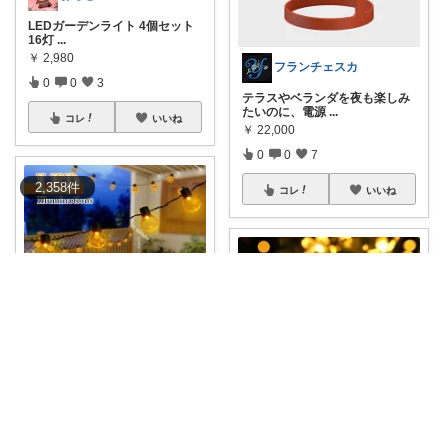
LEDガーデンライト 4個セット
16灯
...
￥
2,980
フランチェスカ
0
0
3
テラスやベランダを夜も楽しみ
たいのに、電源
...
コレ
いいね
￥
22,000
0
0
7
2,358
件
コレ
いいね
雲うさぎ@朝コレ❤良質便利時短グッズ🐰
【💡まるで魔法の灯り✨置くだ
けで映える空間
...
￥
2,280
ema@ゆるく整う暮らし