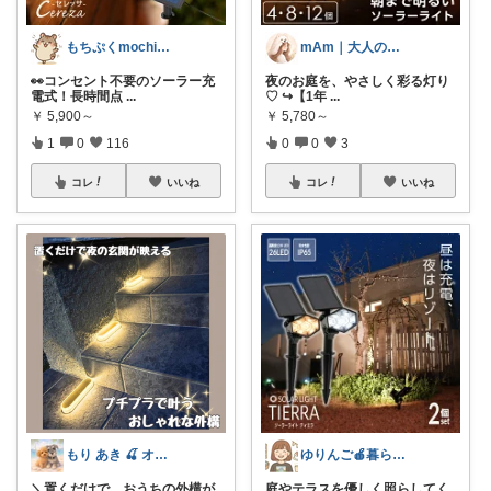
もちぷくmochipuku☘️5日感謝
mAm｜大人のご褒美セレクト
👀コンセント不要のソーラー充
夜のお庭を、やさしく彩る灯り
電式！長時間点
...
♡ ↪︎【1年
...
￥
5,900～
￥
5,780～
1
0
116
0
0
3
コレ
いいね
コレ
いいね
もり あき 🍒 オリ写強化中です♡◡̈
ゆりんご🍎暮らしにまつわるおすすめ品
＼置くだけで、おうちの外構が
庭やテラスを優しく照らしてく