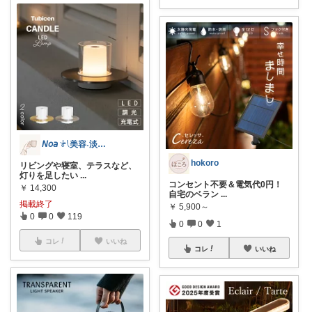
𝘕𝘰𝘢 𓍯美容˖淡色˖グレージュ
hokoro
リビングや寝室、テラスなど、
灯りを足したい
...
​コンセント不要＆電気代0円！
￥
14,300
自宅のベラン
...
掲載終了
￥
5,900～
0
0
119
0
0
1
コレ
いいね
コレ
いいね