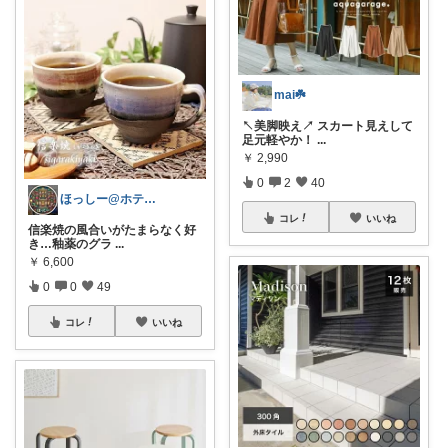
mai☘️
↖美脚映え↗ スカート見えして
足元軽やか！
...
￥
2,990
0
2
40
ほっしー@ホテルのような家を目指して
コレ
いいね
信楽焼の風合いがたまらなく好
き…釉薬のグラ
...
￥
6,600
0
0
49
コレ
いいね