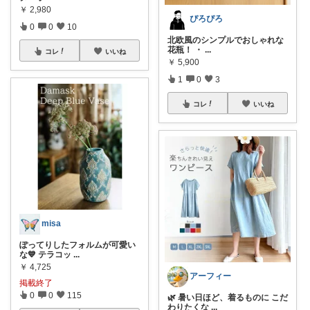
￥
2,980
ぴろぴろ
0
0
10
北欧風のシンプルでおしゃれな
花瓶！ ・
...
コレ
いいね
￥
5,900
1
0
3
コレ
いいね
misa
ぽってりしたフォルムが可愛い
な💙 テラコッ
...
￥
4,725
アーフィー
掲載終了
0
0
115
🌿 暑い日ほど、着るものに こだ
わりたくな
...