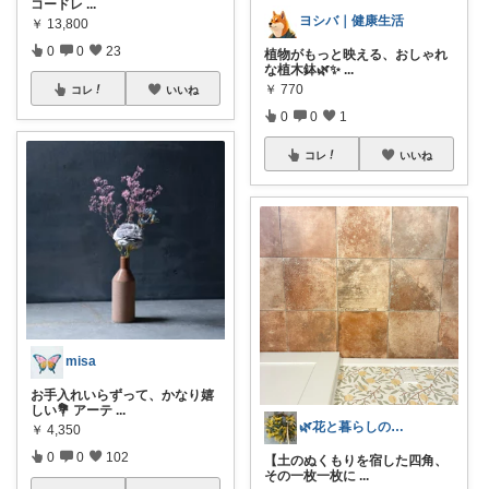
コードレ
...
ヨシバ｜健康生活
￥
13,800
0
0
23
植物がもっと映える、おしゃれ
な植木鉢🌿✨
...
￥
770
コレ
いいね
0
0
1
コレ
いいね
misa
お手入れいらずって、かなり嬉
しい💐 アーテ
...
🌿花と暮らしのアトリエ
￥
4,350
0
0
102
【土のぬくもりを宿した四角、
その一枚一枚に
...