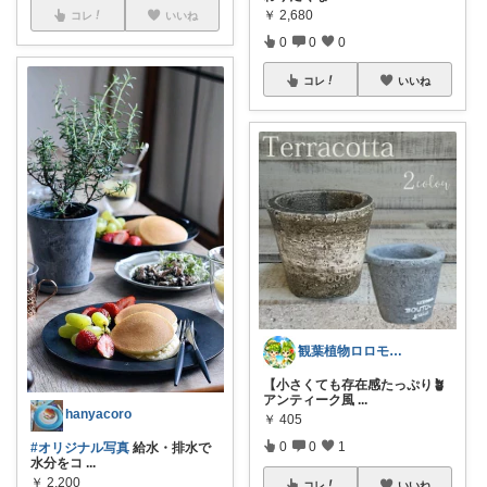
￥
2,680
コレ
いいね
0
0
0
コレ
いいね
観葉植物ロロモ🌿おしゃれ部屋
【小さくても存在感たっぷり🪴
アンティーク風
...
hanyacoro
￥
405
0
0
1
#オリジナル写真
給水・排水で
水分をコ
...
￥
2,200
コレ
いいね