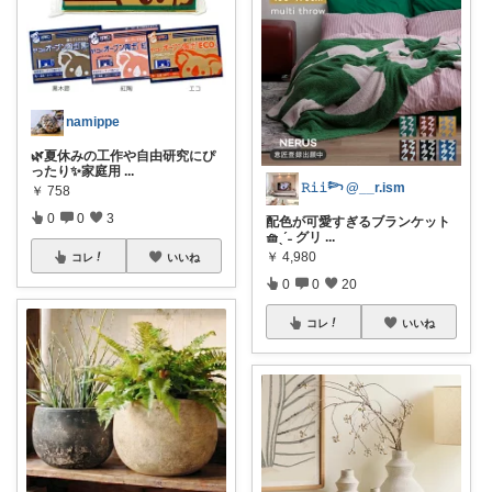
namippe
🌿夏休みの工作や自由研究にぴ
ったり✨家庭用
...
𝚁𝚒𝚒𓆸 @__r.ism
￥
758
0
0
3
配色が可愛すぎるブランケット
🧺ˎˊ˗ グリ
...
￥
4,980
コレ
いいね
0
0
20
コレ
いいね