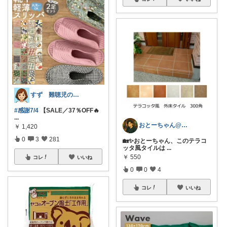
すず 難聴児のママ🦻
#感謝7/4
【SALE／37％OFF🔥
...
おとーちゃん@ログハウスと木のある暮らし
￥
1,420
0
3
281
🏡✨おとーちゃん、このテラコ
ッタ風タイルは
...
￥
550
コレ
いいね
0
0
4
コレ
いいね