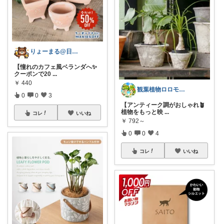
りょーまる@日用品×ファッション
【憧れのカフェ風ベランダへ✨
クーポンで20
...
￥
440
観葉植物ロロモ🌿おしゃれ部屋
0
0
3
【アンティーク調がおしゃれ🪴
植物をもっと映
...
コレ
いいね
￥
792～
0
0
4
コレ
いいね