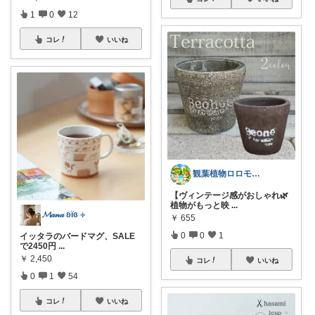
1
0
12
コレ
いいね
観葉植物ロロモ🌿おしゃれ部屋
【ヴィンテージ感がおしゃれ🌿
植物がもっと映
...
𝓜𝒶𝓃𝒶 ʚïɞ ⊹
￥
655
0
0
1
イッタラのバードマグ、SALE
で2450円
...
￥
2,450
コレ
いいね
0
1
54
コレ
いいね