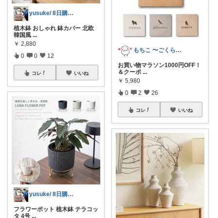
yusuke/ 8日購入感謝♫
植木鉢 おしゃれ 鉢カバー 北欧
韓国風
...
￥
2,880
もちこ 〜ごくらく＆かわいい生活♪
0
0
12
お買い物マラソン1000円OFF！
＆クーポ
...
コレ
いいね
￥
5,980
0
2
26
コレ
いいね
yusuke/ 8日購入感謝♫
フラワーポット 植木鉢 テラコッ
タ 4号
...