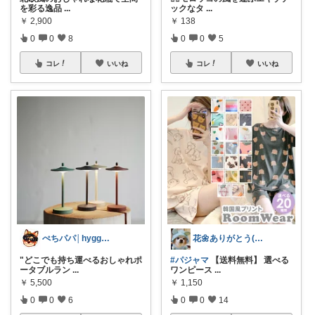
を彩る逸品
...
ックなタ
...
￥
2,900
￥
138
0
0
8
0
0
5
コレ
いいね
コレ
いいね
ぺちパパ│hyggeな心意気を大切に🌿
花🌼ありがとう(*･ω･)*_ _)ﾍ
"どこでも持ち運べるおしゃれポ
#パジャマ
【送料無料】 選べる
ータブルラン
...
ワンピース
...
￥
5,500
￥
1,150
0
0
6
0
0
14