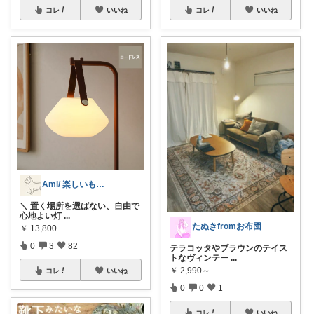
コレ
いいね
コレ
いいね
Ami/ 楽しいもの美味しいもの
​＼ 置く場所を選ばない、自由で
心地よい灯
...
たぬきfromお布団
￥
13,800
0
3
82
テラコッタやブラウンのテイス
トなヴィンテー
...
￥
2,990～
コレ
いいね
0
0
1
コレ
いいね