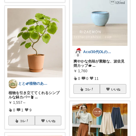
Aco/30代OLの心踊る厳選アイテム
爽やかな色味が素敵な、波佐見
焼カップ🫖
...
￥
1,760
0
0
11
とと🌿植物のある暮らし
コレ
いいね
植物を引き立ててくれるシンプ
ルな鉢カバー🪴
...
￥
1,557～
0
1
9
コレ
いいね