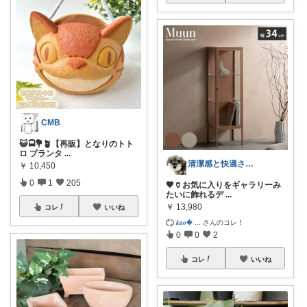
CMB
😺🚍️💐🪴【再販】となりのトト
ロ プランタ
...
清潔感と快適さを整える大人のインテリア部
￥
10,450
0
1
205
🤎🏺お気に入りをギャラリーみ
たいに飾れるデ
...
￥
13,980
コレ
いいね
𝒌𝒂𝒐
...
さんのコレ！
0
0
2
コレ
いいね