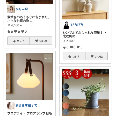
かりん🌻
素焼きのぬくもりに包まれた、
小さなお庭の物
...
ぴろぴろ
￥
4,400～
0
0
2
シンプルでおしゃれな花瓶！ ・
北欧風の
...
￥
5,400
コレ
いいね
0
0
5
コレ
いいね
あまみ💐親子で楽しむスイーツインテリア
フロアライト フロアランプ 照明