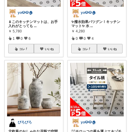
yo🐶🐶🏠
yo🐶🐶🏠
🌷このキッチンマットは、お手
✨撥水効果バツグン！キッチン
入れがとっても
...
マット✨ 水
...
￥
5,780
￥
4,280
1
0
6
0
0
4
コレ
いいね
コレ
いいね
ぴろぴろ
yo🐶🐶🏠
北欧風のおしゃれな花瓶で空間
💁‍♀️モロッコの風を運ぶエキゾチ