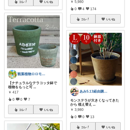
￥
5,980
コレ
いいね
0
4
174
コレ
いいね
観葉植物ロロモ🌿おしゃれ部屋
【ナチュラルなテラコッタ鉢で
植物をもっと可
...
あみ5.13経由購入ありがとうございます
￥
417
0
0
7
モンステラが大きくなってきた
から 植え替え
...
￥
3,980
コレ
いいね
0
0
13
コレ
いいね