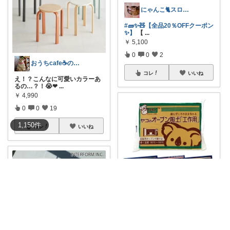
にゃんこ🐈スローです🐢💦
#🧱✨🧸【全品20％OFFクーポン
✨】
【
...
￥
5,100
0
0
2
おうちcafe☕のayatarou🍰
コレ
いいね
え！？こんなに可愛いカラーあ
るの…？！😭❤
...
￥
4,990
0
0
19
1,150
件
コレ
いいね
あんこ
🈹クーポンあり ヤコオーブン陶
土 工作用
...