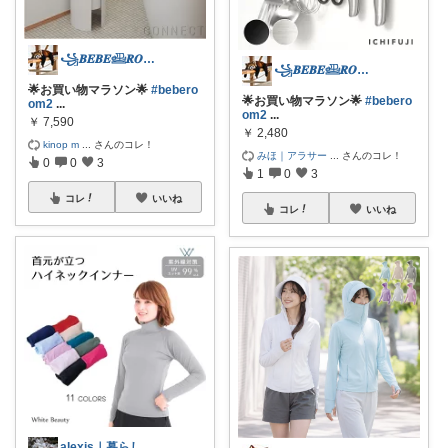
꧁𝑩𝑬𝑩𝑬𓊝𝑹𝑶𝑶𝑴꧂
꧁𝑩𝑬𝑩𝑬𓊝𝑹𝑶𝑶𝑴꧂
🌟お買い物マラソン🌟
#bebero
🌟お買い物マラソン🌟
#bebero
om2
...
om2
...
￥
7,590
￥
2,480
kinop m
...
さんのコレ！
みほ｜アラサー
...
さんのコレ！
0
0
3
1
0
3
コレ
いいね
コレ
いいね
alexis｜暮らしのいいものセレクト