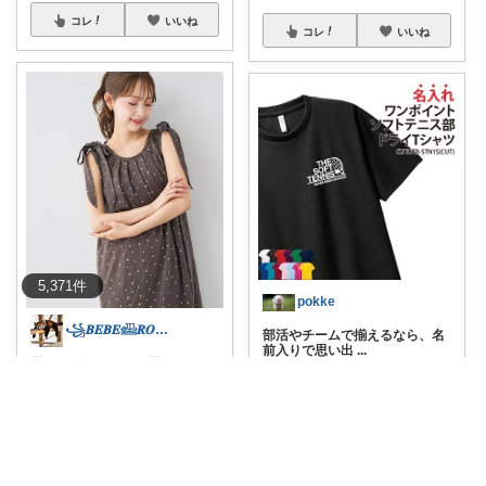
コレ
いいね
コレ
いいね
5,371
件
pokke
꧁𝑩𝑬𝑩𝑬𓊝𝑹𝑶𝑶𝑴꧂
部活やチームで揃えるなら、名
前入りで思い出
...
🌟お買い物マラソン🌟
#bebero
￥
2,880
om2
...
0
0
7
￥
6,930
chiii
さんのコレ！
コレ
いいね
0
0
1
コレ
いいね