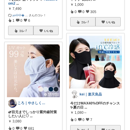
om2
...
￥
1,000
￥
7,490
0
0
305
yo🐶🐶
...
さんのコレ！
1
0
6
コレ
いいね
コレ
いいね
kei｜楽天良品
ころ｜やさしく整う暮らしの道具🌿
今だけMAX40%OFFのチャンス
✨夏の日
...
🌿目元までしっかり紫外線対策
￥
1,080～
したい人に♡
...
0
0
7
￥
3,080
0
0
681
コレ
いいね