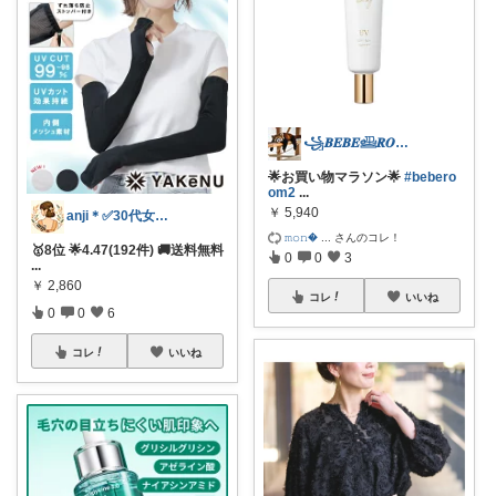
꧁𝑩𝑬𝑩𝑬𓊝𝑹𝑶𝑶𝑴꧂
🌟お買い物マラソン🌟
#bebero
om2
...
￥
5,940
anji＊✅30代女性売上ランキング🏆
𝚖𝚘𝚗
...
さんのコレ！
🥇8位 🌟4.47(192件) 🚚送料無料
0
0
3
...
￥
2,860
コレ
いいね
0
0
6
コレ
いいね