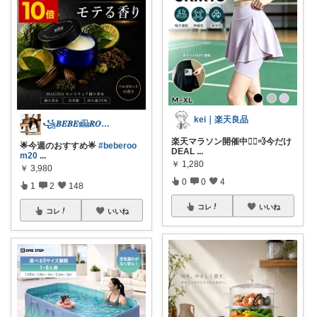
kei｜楽天良品
꧁𝑩𝑬𝑩𝑬𓊝𝑹𝑶𝑶𝑴꧂
楽天マラソン開催中🏃‍♀️💨今だけ
🌟今週のおすすめ🌟
#beberoo
DEAL
...
m20
...
￥
1,280
￥
3,980
0
0
4
1
2
148
コレ
いいね
コレ
いいね