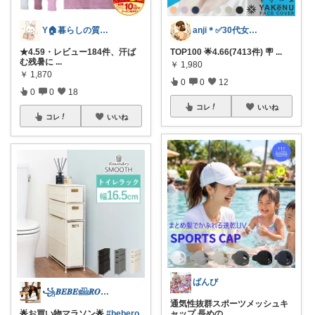
Y🏠暮らしの質が上がる物探し
anji＊✅30代女性売上ランキング🏆
★4.59・レビュー184件、汗ば
TOP100 🌟4.66(7413件) 🪧
...
む残暑に
...
￥
1,980
￥
1,870
0
0
12
0
0
18
コレ
いいね
コレ
いいね
ばんび
꧁𝑩𝑬𝑩𝑬𓊝𝑹𝑶𝑶𝑴꧂
通気性抜群スポーツメッシュキ
🌟お買い物マラソン🌟
#bebero
ャップ 長めの
...