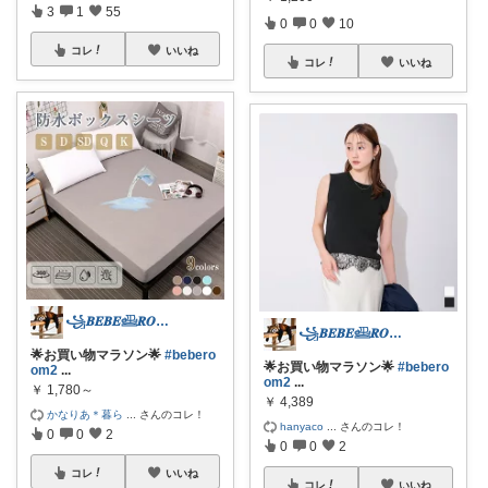
3
1
55
0
0
10
コレ
いいね
コレ
いいね
꧁𝑩𝑬𝑩𝑬𓊝𝑹𝑶𝑶𝑴꧂
꧁𝑩𝑬𝑩𝑬𓊝𝑹𝑶𝑶𝑴꧂
🌟お買い物マラソン🌟
#bebero
🌟お買い物マラソン🌟
#bebero
om2
...
om2
...
￥
1,780～
￥
4,389
かなりあ＊暮ら
...
さんのコレ！
hanyaco
...
さんのコレ！
0
0
2
0
0
2
コレ
いいね
コレ
いいね