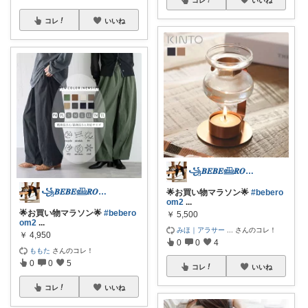
コレ
いいね
꧁𝑩𝑬𝑩𝑬𓊝𝑹𝑶𝑶𝑴꧂
꧁𝑩𝑬𝑩𝑬𓊝𝑹𝑶𝑶𝑴꧂
🌟お買い物マラソン🌟
#bebero
om2
...
🌟お買い物マラソン🌟
#bebero
￥
5,500
om2
...
みほ｜アラサー
...
さんのコレ！
￥
4,950
0
0
4
ももた
さんのコレ！
0
0
5
コレ
いいね
コレ
いいね