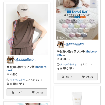
꧁𝑩𝑬𝑩𝑬𓊝𝑹𝑶𝑶𝑴꧂
🌟お買い物マラソン🌟
#bebero
om2
...
￥
3,980～
꧁𝑩𝑬𝑩𝑬𓊝𝑹𝑶𝑶𝑴꧂
タッタ@おうち
...
さんのコレ！
🌟お買い物マラソン🌟
#bebero
0
0
4
om2
...
￥
4,400
コレ
いいね
ブラウン/茶色
...
さんのコレ！
0
0
4
コレ
いいね