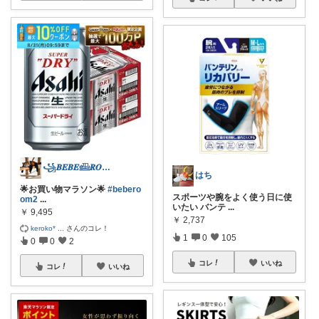
꧁𝑩𝑬𝑩𝑬𓊝𝑹𝑶𝑶𝑴꧂
はち
🌟お買い物マラソン🌟
#bebero
スポーツや腕をよく使う日に使
om2
...
いたい バンテ
...
￥
9,495
￥
2,737
keroko*
...
さんのコレ！
1
0
105
0
0
2
コレ
いいね
コレ
いいね