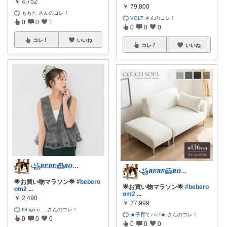
￥
4,752
￥
79,800
ももた
さんのコレ！
VOLT
さんのコレ！
0
0
1
0
0
0
コレ
いいね
コレ
いいね
꧁𝑩𝑬𝑩𝑬𓊝𝑹𝑶𝑶𝑴꧂
꧁𝑩𝑬𝑩𝑬𓊝𝑹𝑶𝑶𝑴꧂
🌟お買い物マラソン🌟
#bebero
🌟お買い物マラソン🌟
#bebero
om2
...
om2
...
￥
2,490
￥
27,999
IG @eri
...
さんのコレ！
★子育てパパ★
さんのコレ！
0
0
0
0
0
0