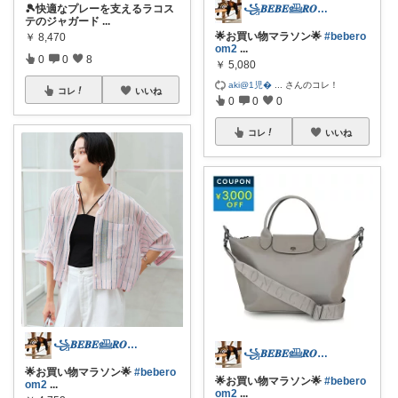
꧁𝑩𝑬𝑩𝑬𓊝𝑹𝑶𝑶𝑴꧂
🎾快適なプレーを支えるラコス
テのジャガード
...
🌟お買い物マラソン🌟
#bebero
￥
8,470
om2
...
0
0
8
￥
5,080
aki@1児
...
さんのコレ！
コレ
いいね
0
0
0
コレ
いいね
꧁𝑩𝑬𝑩𝑬𓊝𝑹𝑶𝑶𝑴꧂
꧁𝑩𝑬𝑩𝑬𓊝𝑹𝑶𝑶𝑴꧂
🌟お買い物マラソン🌟
#bebero
🌟お買い物マラソン🌟
#bebero
om2
...
om2
...