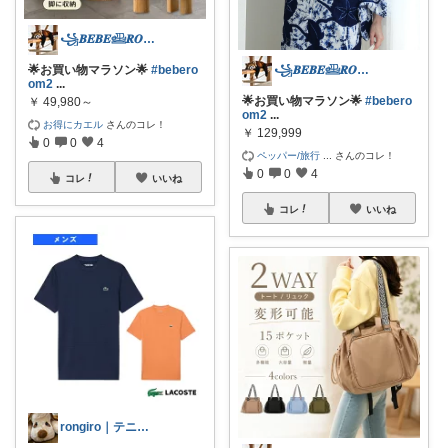
꧁𝑩𝑬𝑩𝑬𓊝𝑹𝑶𝑶𝑴꧂
꧁𝑩𝑬𝑩𝑬𓊝𝑹𝑶𝑶𝑴꧂
🌟お買い物マラソン🌟
#bebero
om2
...
🌟お買い物マラソン🌟
#bebero
￥
49,980～
om2
...
お得にカエル
さんのコレ！
￥
129,999
0
0
4
ペッパー/旅行
...
さんのコレ！
0
0
4
コレ
いいね
コレ
いいね
rongiro｜テニス＆健康ROOM