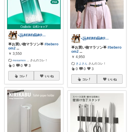
꧁𝑩𝑬𝑩𝑬𓊝𝑹𝑶𝑶𝑴꧂
꧁𝑩𝑬𝑩𝑬𓊝𝑹𝑶𝑶𝑴꧂
🌟お買い物マラソン🌟
#bebero
🌟お買い物マラソン🌟
#bebero
om2
...
om2
...
￥
3,550
￥
4,950
mosamos
...
さんのコレ！
きよさん
さんのコレ！
0
0
3
0
0
3
コレ
いいね
コレ
いいね