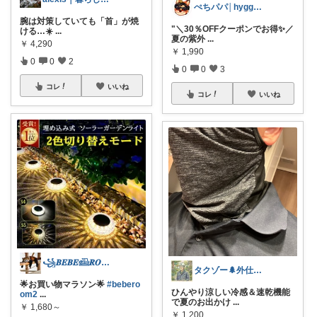
ぺちパパ│hyggeな心意気を大切に🌿
腕は対策していても「首」が焼
"＼30％OFFクーポンでお得✨／
ける…☀️
...
夏の紫外
...
￥
4,290
￥
1,990
0
0
2
0
0
3
コレ
いいね
コレ
いいね
꧁𝑩𝑬𝑩𝑬𓊝𝑹𝑶𝑶𝑴꧂
タクゾー🌲外仕事を快適にしたい
🌟お買い物マラソン🌟
#bebero
ひんやり涼しい冷感＆速乾機能
om2
...
で夏のお出かけ
...
￥
1,680～
￥
1,200