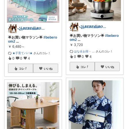
꧁𝑩𝑬𝑩𝑬𓊝𝑹𝑶𝑶𝑴꧂
꧁𝑩𝑬𝑩𝑬𓊝𝑹𝑶𝑶𝑴꧂
🌟お買い物マラソン🌟
#bebero
🌟お買い物マラソン🌟
#bebero
om2
...
om2
...
￥
3,720
￥
6,480～
はな🌼お得・
...
さんのコレ！
★子育てパパ★
さんのコレ！
0
0
4
0
0
4
コレ
いいね
コレ
いいね