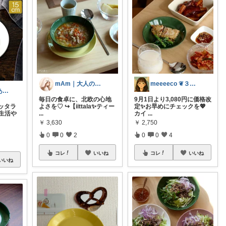
mAm｜大人のご褒美セレクト
meeeeco ❦３児ママ ❦
よきよきた😊ありがとうございます🙏
毎日の食卓に、北欧の心地
9月1日より3,080円に価格改
ッタラ
よさを♡ ↪︎【iittala✨ティー
定✨お早めにチェックを💖
生活や
...
カイ
...
￥
3,630
￥
2,750
0
0
2
0
0
4
コレ
いいね
コレ
いいね
いいね