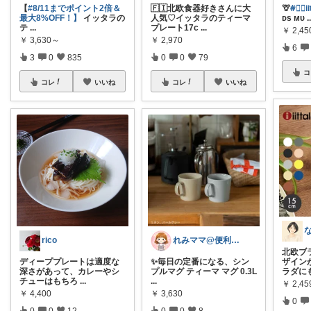
【
#8/11までポイント2倍＆
🇫🇮北欧食器好きさんに大
🦒
#⃞🅘ii
最大8%OFF！】
イッタラの
人気♡イッタラのティーマ
ᴅs ᴍᴜ
.
テ
...
プレート17c
...
￥
2,45
￥
3,630～
￥
2,970
6
3
0
835
0
0
79
コ
コレ
いいね
コレ
いいね
rico
れみママ@便利雑貨¸¸kids
北欧ブ
ディーププレートは適度な
✨毎日の定番になる、シン
ザイン
深さがあって、カレーやシ
プルマグ ティーマ マグ 0.3L
ラダに
チューはもちろ
...
...
￥
2,4
￥
4,400
￥
3,630
0
0
0
12
0
0
8