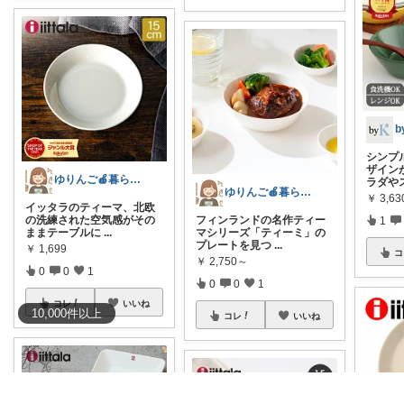
シンプ
ザイン
ゆりんご🍎暮らしにまつわるおすすめ品
ラダや
ゆりんご🍎暮らしにまつわるおすすめ品
￥
3,6
イッタラのティーマ、北欧
の洗練された空気感がその
フィンランドの名作ティー
1
ままテーブルに
...
マシリーズ「ティーミ」の
プレートを見つ
...
￥
1,699
コ
￥
2,750～
0
0
1
0
0
1
コレ
いいね
10,000
件
以上
コレ
いいね