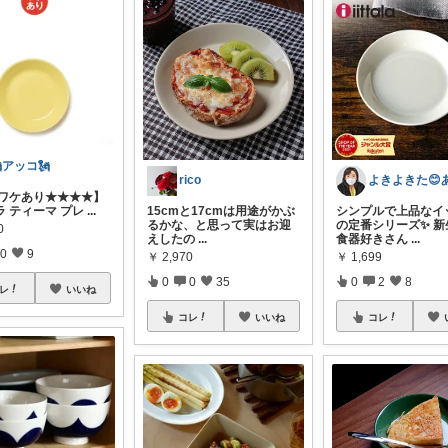
アッコ🗽
rico
 ‎ 【ワケあり★★★★】
ラ ティーマ プレ
...
15cmと17cmは用途がかぶ
シンプルで上品なイ
るかな、と思って実はお迎
の定番シリーズ✨ 新
0
えしたの
...
食器好きさん
...
0
9
￥
2,970
￥
1,699
0
0
35
0
2
8
レ
いいね
コレ
いいね
コレ