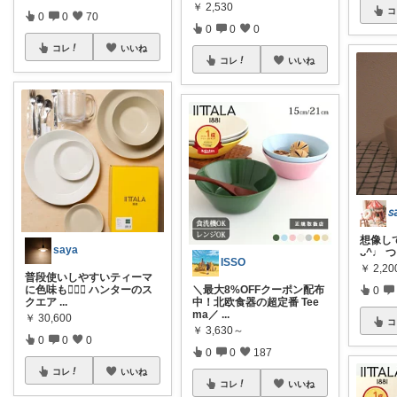
￥
2,530
コ
0
0
70
0
0
0
コレ
いいね
コレ
いいね
𝘴
想像して
saya
ᴗ^♩ 
ISSO
￥
2,2
普段使いしやすいティーマ
に色味も🙆‍♀️✨ ハンターのス
＼最大8%OFFクーポン配布
0
クエア
...
中！北欧食器の超定番 Tee
ma／
...
￥
30,600
コ
￥
3,630～
0
0
0
0
0
187
コレ
いいね
コレ
いいね