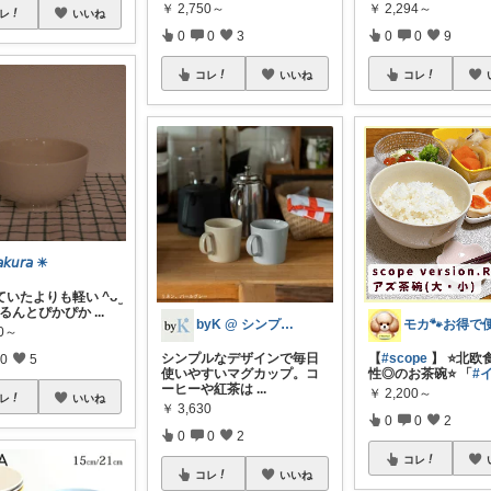
￥
2,294～
￥
2,750～
レ
いいね
0
0
9
0
0
3
コレ
コレ
いいね
𝘢𝘬𝘶𝘳𝘢 ☀︎
いたよりも軽い ^ᴗ ̫
つるんとぴかぴか
...
byK @ シンプル好き
00～
【
#scope
】 ⭐️北
シンプルなデザインで毎日
0
5
性◎のお茶碗⭐️ 「
#
使いやすいマグカップ。コ
ーヒーや紅茶は
...
￥
2,200～
レ
いいね
￥
3,630
0
0
2
0
0
2
コレ
コレ
いいね