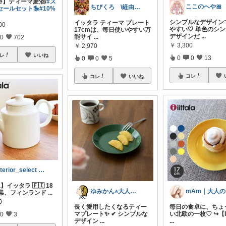
pe】ティーマ麦酒/
#ス
ちびくろ \経由購入ありがとうござます/
セールセット🎠
#10%
シンプルなデザイン
イッタラ ティーマ プレート
00
やすい🤍 単色のシ
17cmは、毎日使いやすい万
デザインだ
...
能サイ
...
0
702
￥
3,300
￥
2,970
レ
いいね
0
0
13
0
0
5
コレ
コレ
いいね
interior_select 家具雑貨
ala】イッタラ 🇫🇮 18
ゆみかん⭐︎大人の暮らし研究室
創業、フィンランド
...
0
毎日の食卓に、ちょ
長く愛用したくなるティー
い北欧の一枚♡ ↪︎【II
マプレート✨ ✔ シンプルな
0
3
...
デザイン
...