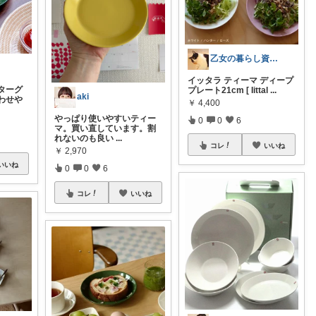
乙女の暮らし資料室
イッタラ ティーマ ディープ
ターグ
プレート21cm [ Iittal
...
aki
わせや
￥
4,400
やっぱり使いやすいティー
0
0
6
マ。買い直しています。割
れないのも良い
...
コレ
いいね
￥
2,970
いいね
0
0
6
コレ
いいね