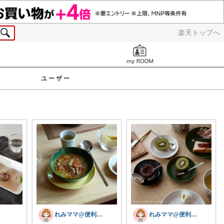
楽天トップへ
お知らせ
ユーザー
れみママ@便利雑貨¸¸kids
れみママ@便利雑貨¸¸kids