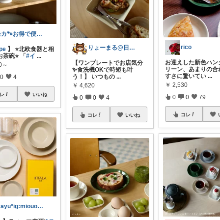
モカ🐾お得で便利💛犬とのおうち時間
rico
りょーまる@日用品×ファッション
pe
】 ⭐️北欧食器と相
茶碗⭐️ 「
#イ
...
お迎えした新色ハン
【ワンプレートでお店気分
00～
リーン、あまりの合
✨食洗機OKで時短も叶
すさに驚いてい
...
う！】 いつもの
...
0
4
￥
2,530
￥
4,620
レ
いいね
0
0
79
0
0
4
コレ
コレ
いいね
mayu*ig:miouor_home