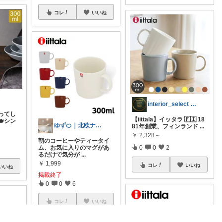
コレ
いいね
interior_select 家具雑貨
ってし
【iittala】イッタラ 🇫🇮 18
シン
ゆず🍊｜北欧ナチュラルインテリア
81年創業、フィンランド
...
￥
2,328～
朝のコーヒーやティータイ
ム、お気に入りのマグがあ
0
0
2
るだけで気分が
...
￥
1,999
コレ
いいね
いいね
掲載終了
0
0
6
コレ
いいね