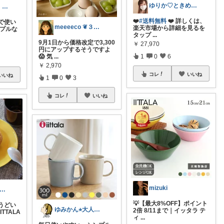
ゆりか♡ときめく暮らしと服✨️
ここのへや🎀 ”新参者です🙂‍↕️
❤️
#送料無料
❤️ 詳しくは、
で使い
meeeeco ❦３児ママ ❦
楽天市場から詳細を見るを
ンプルな
タップ
...
9月1日から価格改定で3,300
￥
27,970
円にアップするそうですよ
😱 気
...
1
0
6
￥
2,970
コレ
いいね
いいね
1
0
3
コレ
いいね
mizuki
mAm｜大人のご褒美セレクト
💡【最大8%OFF】ポイント
うどい
ゆみかん⭐︎大人の暮らし研究室
2倍 8/11まで｜イッタラ テ
TTALA
ィ
...