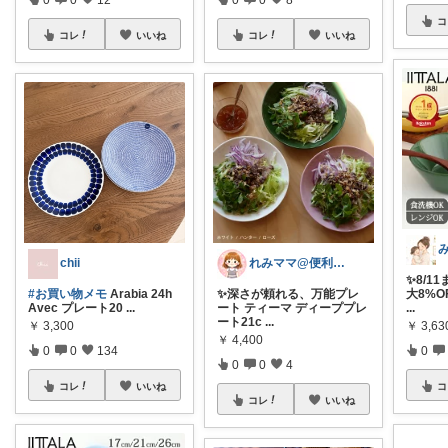
コ
コレ
いいね
コレ
いいね
chii ‪
れみママ@便利雑貨¸¸kids
✨8/1
#お買い物メモ
Arabia 24h
✨深さが頼れる、万能プレ
大8%O
Avec プレート20
...
ート ティーマ ディーププレ
...
ート21c
...
￥
3,300
￥
3,6
￥
4,400
0
0
134
0
0
0
4
コレ
いいね
コ
コレ
いいね