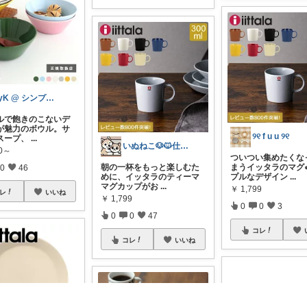
byK @ シンプル好き
ルで飽きのこないデ
が魅力のボウル。サ
୨୧ f u u ୨୧
スープ、
...
いぬねこ🐶🐱仕事も暮らしも楽しく☺︎
30～
ついつい集めたくな
まうイッタラのマグ
朝の一杯をもっと楽しむた
0
46
プルなデザイン
...
めに、イッタラのティーマ
マグカップがお
...
￥
1,799
レ
いいね
￥
1,799
0
0
3
0
0
47
コレ
コレ
いいね