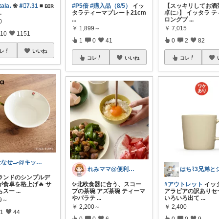
talaꓸ
❀
#⃞7ᱹ31
■ ʙɪʀ
#P5倍
#購入品（8/5）
イッ
【スッキリしてお洒
..
タラティーマプレート21cm
卓に♪】 イッタラ 
...
ロングプ
...
0
￥
1,899～
￥
7,015
10
1151
1
0
41
0
2
82
レ
いいね
コレ
いいね
コレ
ななせ🍳@キッチン雑貨で暮らしラクに
れみママ@便利雑貨¸¸kids
ランドのシンプルデ
が食卓を格上げ🔥 サ
✨北欧食器に合う、スコー
#アウトレット
イッ
もスー
...
プの茶碗 アズ茶碗 ティーマ
アラビアの訳ありセ
やパラテ
...
いろいろ出て
...
59～
￥
2,200～
￥
2,400
1
44
0
0
6
0
0
9