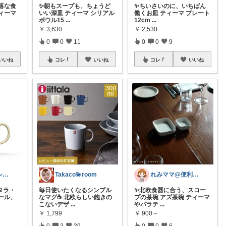
落な食
✨朝もスープも、ちょうど
✨ちいさいのに、いちばん
ティーマ
いい深皿 ティーマ シリアル
働くお皿 ティーマ プレート
ボウル15
...
12cm
...
￥
3,630
￥
2,530
0
0
11
0
0
9
いいね
コレ
いいね
コレ
いいね
はち⌇3兄弟とシンプルな暮らし
Takaco💫room
れみママ@便利雑貨¸¸kids
タラ・
毎日使いたくなるシンプル
✨北欧食器に合う、スコー
ール、
なマグ☕️ 北欧らしい飽きの
プの茶碗 アズ茶碗 ティーマ
こないデザ
...
やパラテ
...
￥
1,799
￥
900～
0
3
39
0
0
6