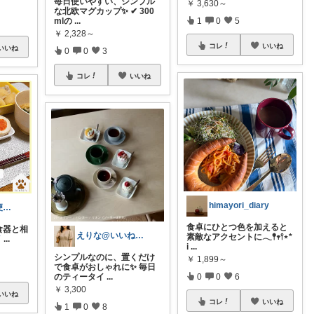
毎日使いやすい、シンプル
￥
3,630～
な北欧マグカップ✨ ✔ 300
mlの
...
1
0
5
￥
2,328～
コレ
いいね
いいね
0
0
3
コレ
いいね
himayori_diary
モカ🐾お得で便利💛犬とのおうち時間
食卓にひとつ色を加えると
欧食器と相
えりな@いいね100%バック💓
素敵なアクセントに𓂃𖤥𖥧𖥣⋆*
イ
...
i
...
シンプルなのに、置くだけ
￥
1,899～
で食卓がおしゃれに✨ 毎日
のティータイ
...
0
0
6
￥
3,300
いいね
コレ
いいね
1
0
8