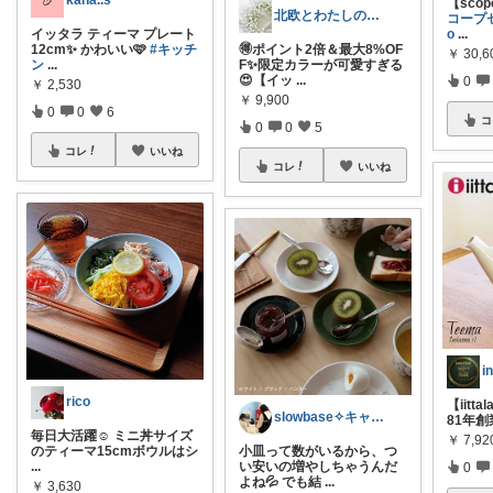
kana..s
【sco
北欧とわたしの暮らしLoulou_pop
コープ
イッタラ ティーマ プレート
o
...
12cm✨ かわいい🩷
#キッチ
🉐ポイント2倍＆最大8%OF
￥
30,6
ン
...
F✨限定カラーが可愛すぎる
😍【イッ
...
0
￥
2,530
￥
9,900
0
0
6
コ
0
0
5
コレ
いいね
コレ
いいね
rico
【iitt
slowbase✧キャンプと暮らし
81年
毎日大活躍☺︎ ミニ丼サイズ
￥
7,92
のティーマ ​15cmボウルはシ
小皿って数がいるから、つ
...
い安いの増やしちゃうんだ
0
よね💦 でも結
...
￥
3,630