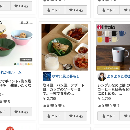
レ
いいね
コレ
いいね
コレ
みれか🎀ルーム
やす@風と暮らし
1までポイント2倍＆最
FF✨ 一生使いたくな
取り皿、パン皿、デザート
シンプルなのに絵にな
皿、カップのソーサーま
コーヒーも紅茶もお
で。一枚で食卓の
...
に楽しめる、
...
30～
￥
2,750
￥
1,799
0
5
0
0
4
0
0
7
レ
いいね
コレ
いいね
コレ