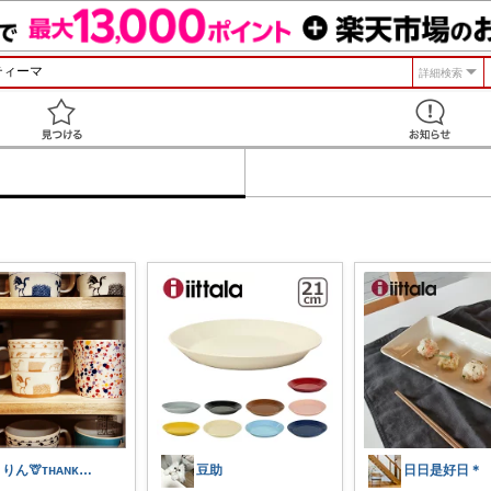
詳細検索
見つける
きりん🦒ᴛʜᴀɴᴋs ᴀʟᴡᴀʏs.
豆助
日日是好日＊