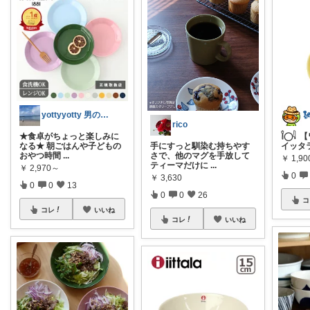
yottyyotty 男の子ママの暮らし

rico
★食卓がちょっと楽しみに
𓌉◯𓇋
なる★ 朝ごはんや子どもの
手にすっと馴染む持ちやす
イッタ
おやつ時間
...
さで、他のマグを手放して
￥
1,90
ティーマだけに
...
￥
2,970～
0
￥
3,630
0
0
13
0
0
26
コ
コレ
いいね
コレ
いいね