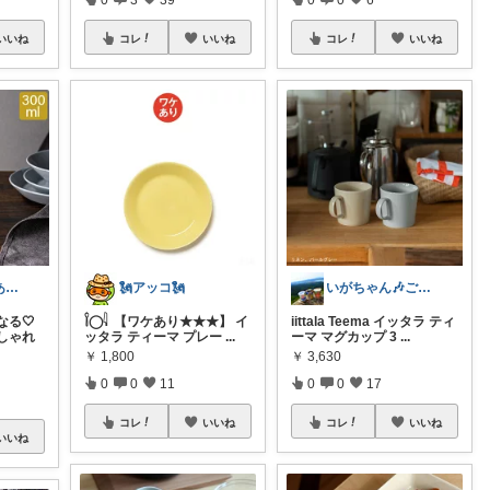
いいね
コレ
いいね
コレ
いいね
よきよきた😊ありがとうございます🙏
🗽アッコ🗽
いがちゃん🎶ご購入感謝です🎶
る🤍
𓌉◯𓇋 ‎ 【ワケあり★★★】 イ
iittala Teema イッタラ ティ
しゃれ
ッタラ ティーマ プレー
...
ーマ マグカップ 3
...
￥
1,800
￥
3,630
0
0
11
0
0
17
コレ
いいね
コレ
いいね
いいね