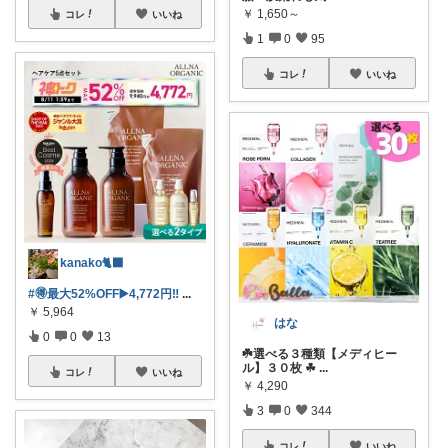
￥
1,650～
コレ
いいね
1
0
95
コレ
いいね
kanako🐈‍⬛
#🉐最大52%OFF▶️4,772円‼️
...
￥
5,964
はな
0
0
13
☘️選べる３種類【メディヒー
ル】３０枚 ☘
...
コレ
いいね
￥
4,290
3
0
344
コレ
いいね