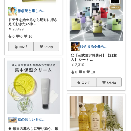
雅@艶と癒しの開運セカンドライフ
ドテラを始めるなら絶対に押さ
えておきたい神
...
￥
28,499
0
0
16
ゆきまる☕️暮らしを楽しむ
コレ
いいね
⚪️【公式限定特典付】【21枚
入】 シート
...
￥
2,310
0
0
10
コレ
いいね
京の欲しいを女性に向けて
🍀 毎日の暮らしに寄り添う、確