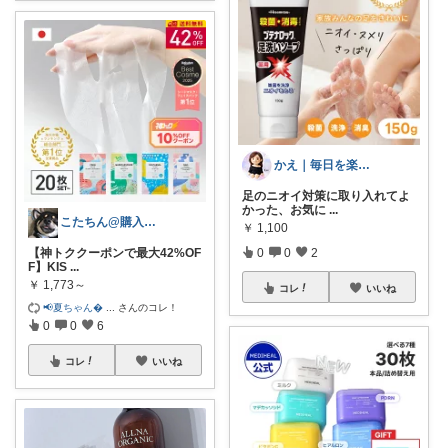
かえ｜毎日を楽しむ
足のニオイ対策に取り入れてよ
かった、お気に
...
こたちん@購入感謝です！
￥
1,100
【神トククーポンで最大42%OF
0
0
2
F】KIS
...
￥
1,773～
コレ
いいね
📢夏ちゃん
...
さんのコレ！
0
0
6
コレ
いいね