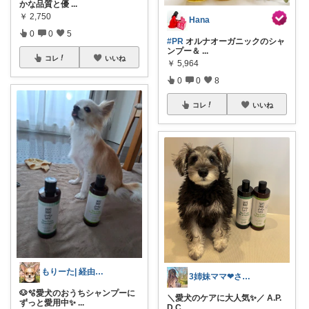
かな品質と優
...
￥
2,750
Hana
0
0
5
#PR
オルナオーガニックのシャ
ンプー＆
...
コレ
いいね
￥
5,964
0
0
8
コレ
いいね
もりーた| 経由購入感謝です❣
3姉妹ママ❤︎さぁや
🐶🫧愛犬のおうちシャンプーに
＼愛犬のケアに大人気✨／ A.P.
ずっと愛用中✨
...
D.C
...