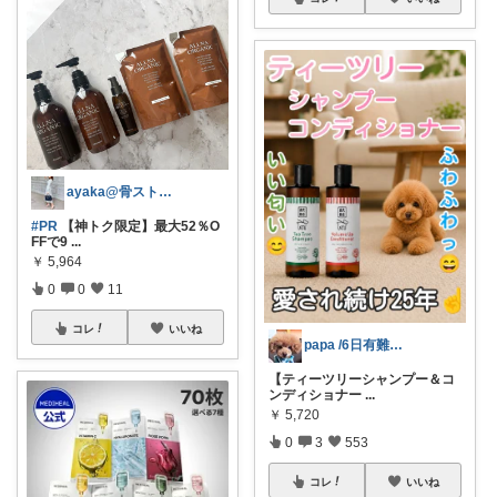
ayaka@骨スト細見え服♡
#PR
【神トク限定】最大52％O
FFで9
...
￥
5,964
0
0
11
コレ
いいね
papa /6日有難うございます🙇
【ティーツリーシャンプー＆コ
ンディショナー
...
￥
5,720
0
3
553
コレ
いいね