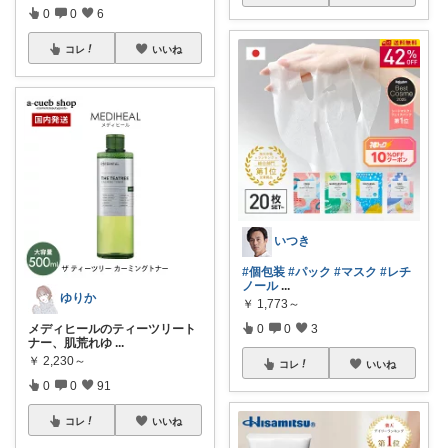
0
0
6
コレ
いいね
いつき
#個包装
#パック
#マスク
#レチ
ノール
...
ゆりか
￥
1,773～
メディヒールのティーツリート
0
0
3
ナー、肌荒れゆ
...
￥
2,230～
コレ
いいね
0
0
91
コレ
いいね