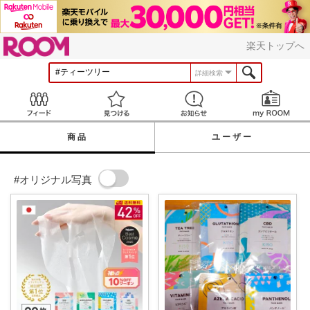
ROOM
楽天トップへ
詳細検索
Feed
見つける
お知らせ
商品
ユーザー
#オリジナル写真