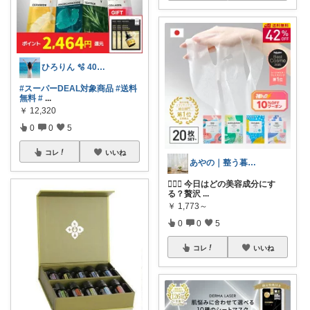
ひろりん 🫧 40代美容とファッション
#スーパーDEAL対象商品
#送料
無料
#
...
￥
12,320
0
0
5
コレ
いいね
あやの｜整う暮らしROOM
🧖‍♀️✨ 今日はどの美容成分にす
る？贅沢
...
￥
1,773～
0
0
5
コレ
いいね