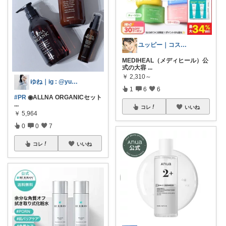
ユッピー｜コスメと子育てROOM
MEDIHEAL（メディヒール）公
式の大容
...
￥
2,310～
ゆね｜ig : @yune__room
1
6
6
#PR
◉ALLNA ORGANICセット
...
コレ
いいね
￥
5,964
0
0
7
コレ
いいね