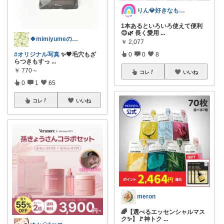
りん💎好きなものღ⠜
1本あるといろいろ使えて便利
😊🌿 長く愛用
...
🍀mimiyumeの美容ROOM🍀
￥
2,077
#オリジナル写真
✨🖤毛穴もざ
0
0
8
らつきもすっ
...
￥
770～
コレ
いいね
0
1
65
コレ
いいね
meron
🌈【選べるエッセンシャルマス
ク✨】🚩神トク
...