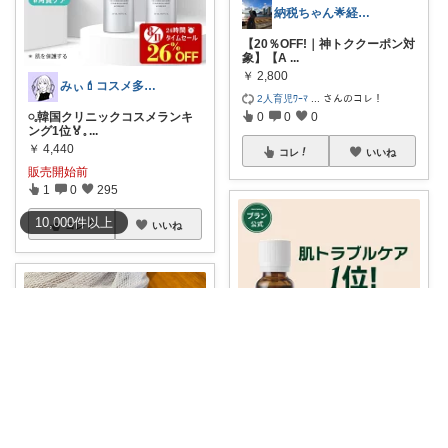
納税ちゃん🌟経由購入★
【20％OFF!｜神トククーポン対
象】【A
...
￥
2,800
みぃ💄コスメ多め‪🫶🏻︎‪ゆっくり
2人育児ﾜｰﾏ
...
さんのコレ！
𓏸𓈒韓国クリニックコスメランキ
0
0
0
ング1位🏅𓈒
...
￥
4,440
コレ
いいね
販売開始前
1
0
295
10,000
件
以上
コレ
いいね
サち┃美容おすすめ┃垢抜け
🌿【Blanc Nature マジックティ
...