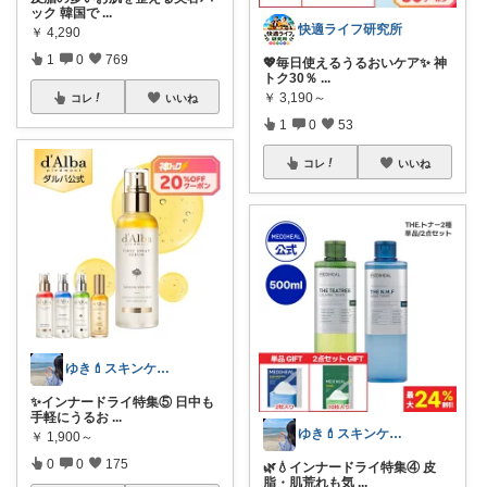
ック 韓国で
...
快適ライフ研究所
￥
4,290
1
0
769
💖毎日使えるうるおいケア✨ 神
トク30％
...
￥
3,190～
コレ
いいね
1
0
53
コレ
いいね
ゆき💄スキンケア&メイク
✨インナードライ特集⑤ 日中も
手軽にうるお
...
ゆき💄スキンケア&メイク
￥
1,900～
0
0
175
🌿💧インナードライ特集④ 皮
脂・肌荒れも気
...