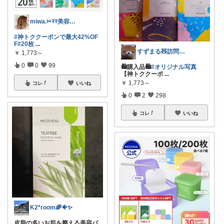
miwa.✂︎ﾏﾏ美容師💎
#神トククーポンで最大42%OF
F
#20枚
...
すずまる🧸訪問感謝です🥹🙏🏻💖
￥
1,773～
0
0
99
🛍購入品🛍
#オリジナル写真
【神トククーポ
...
￥
1,773～
コレ
いいね
0
2
298
コレ
いいね
K2*room🌈🐠✨
皮脂の多いお肌を整える美容パ