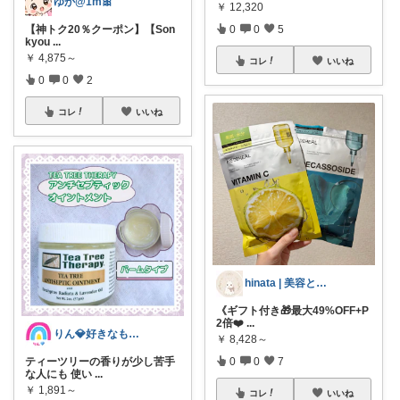
ゆか@1m🎀
￥
12,320
【神トク20％クーポン】【Son
0
0
5
kyou
...
￥
4,875～
コレ
いいね
0
0
2
コレ
いいね
hinata | 美容と暮らし🐰
《ギフト付き🎁最大49%OFF+P
2倍❤️
...
りん💎好きなものღ⠜
￥
8,428～
ティーツリーの香りが少し苦手
0
0
7
な人にも 使い
...
￥
1,891～
コレ
いいね