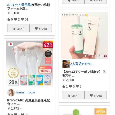
コレ
いいね
#こすたん愛用品
炭配合の洗顔
フォーム✨洗
...
￥
1,100
0
2
51
コレ
いいね
2人育児ﾜｰﾏﾏ*kinakoomama
【20％OFFクーポン対象✨】 ☑︎
毛穴や
...
￥
2,800
1
0
2
maria__room
コレ
いいね
KISO CARE 高濃度美容原液配
合フェ
...
￥
1,773～
0
1
28