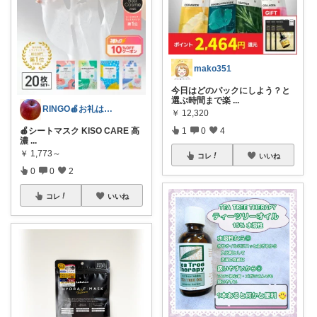
mako351
今日はどのパックにしよう？と
選ぶ時間まで楽
...
RINGO🍎お礼はプロフ🍎
￥
12,320
🍎シートマスク KISO CARE 高
1
0
4
濃
...
￥
1,773～
コレ
いいね
0
0
2
コレ
いいね