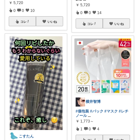
￥
5,720
￥
5,720
0
0
10
0
0
14
コレ
いいね
コレ
いいね
横井智博
#個包装
#パック
#マスク
#レチ
ノール
...
￥
1,773～
1
0
4
こすたん