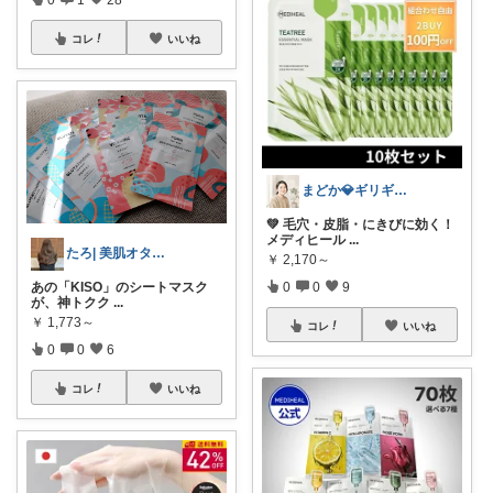
コレ
いいね
まどか💎ギリギリアラサーOL
💚 毛穴・皮脂・にきびに効く！
メディヒール
...
たろ| 美肌オタクの愛用品
￥
2,170～
あの「KISO」のシートマスク
0
0
9
が、神トクク
...
￥
1,773～
コレ
いいね
0
0
6
コレ
いいね