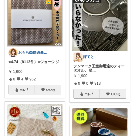
おもち🐹快適暮らし🌸オリ写🪴
ぽてと
⭐️4.74（8112件）⭐️ジョージ ジ
...
デンマーク王室御用達のティー
タオル。 吸
...
￥
1,900
￥
1,900
0
4
962
0
0
913
コレ
いいね
コレ
いいね