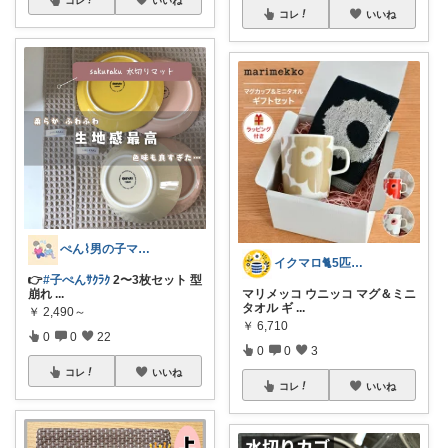
コレ
いいね
ぺん⌇男の子ママの暮らしと推し
イクマロ🐈5匹の猫とおうちカフェ☕️
👉
#子ぺんｻｸﾗｸ
2〜3枚セット 型
崩れ
...
マリメッコ ウニッコ マグ＆ミニ
タオル ギ
...
￥
2,490～
￥
6,710
0
0
22
0
0
3
コレ
いいね
コレ
いいね