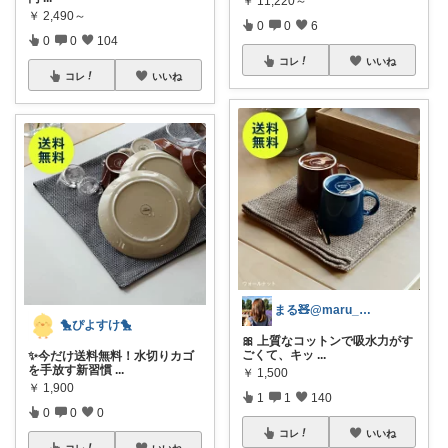
￥
11,220～
￥
2,490～
0
0
6
0
0
104
コレ
いいね
コレ
いいね
まる🧸@maru_kmania
🐤ぴよすけ🐤
🎀 上質なコットンで吸水力がす
ごくて、キッ
...
✨今だけ送料無料！水切りカゴ
を手放す新習慣
...
￥
1,500
￥
1,900
1
1
140
0
0
0
コレ
いいね
コレ
いいね