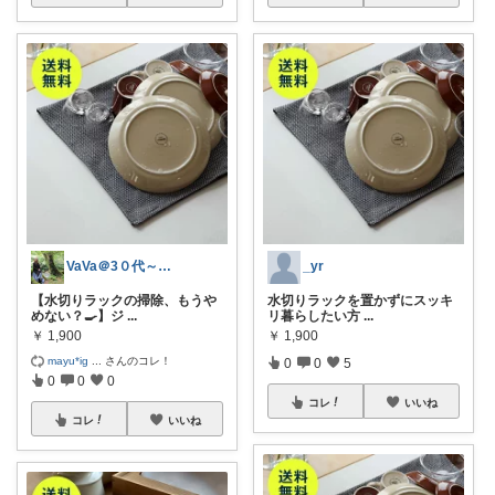
VaVa＠3０代～初めての都内暮らし
_yr
【水切りラックの掃除、もうや
水切りラックを置かずにスッキ
めない？🍳】ジ
...
リ暮らしたい方
...
￥
1,900
￥
1,900
mayu*ig
...
さんのコレ！
0
0
5
0
0
0
コレ
いいね
コレ
いいね