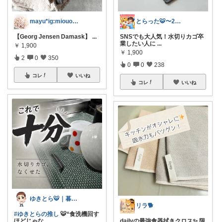
mayu*ig:miouor_home
とらった🐯〜2児パパの黙示録〜
【Georg Jensen Damask】
...
SNSでも大人気！水切りカゴ卒
業したい人に
...
￥
1,900
￥
1,900
2
0
350
0
0
238
コレ
いいね
コレ
いいね
ゆきとら🐯｜暮らしをラクにしたいパパ
リラ🐕
#ゆきとらの推し
🐯“食洗機回す
ほどじゃな
...
dailyの最強食器拭きクロス✨ 限