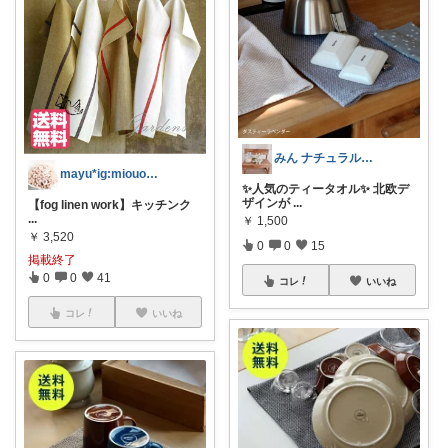
みん ナチュラル✨♡*:.｡.
mayu*ig:miouor_home
✨人気のティータオル✨ 北欧デ
ザインが
...
【fog linen work】キッチンク
...
￥
1,500
￥
3,520
0
0
15
掲載終了
0
0
41
コレ
いいね
コレ
いいね