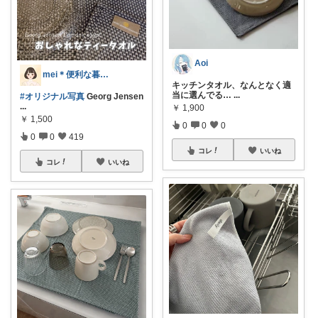
Aoi
mei＊便利な暮らし🌸かわいいもの
キッチンタオル、なんとなく適
当に選んでる…
...
#オリジナル写真
Georg Jensen
...
￥
1,900
￥
1,500
0
0
0
0
0
419
コレ
いいね
コレ
いいね