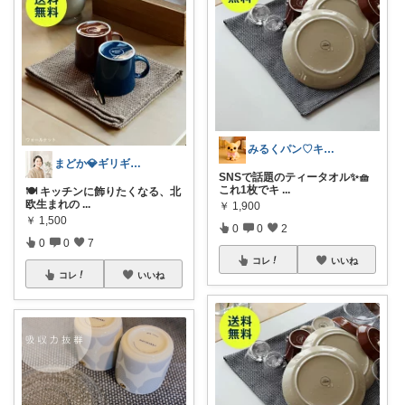
みるくパン♡キッチンルーム
まどか💎ギリギリアラサーOL
SNSで話題のティータオル✨🧺
これ1枚でキ
...
🍽️ キッチンに飾りたくなる、北
欧生まれの
...
￥
1,900
￥
1,500
0
0
2
0
0
7
コレ
いいね
コレ
いいね