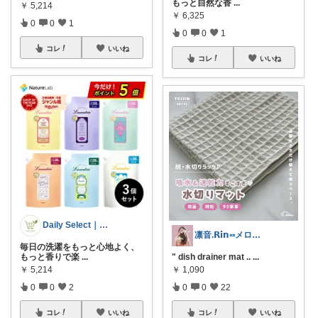
もっと自然な香
...
￥
5,214
￥
6,325
0
0
1
0
0
1
コレ
いいね
コレ
いいね
Daily Select｜日用品・食品
凛音.𝗥𝗶𝗻༝༝メロウな暮らし🧸
毎日の洗濯をもっと心地よく、
もっと香りで楽
...
" dish drainer mat ..
...
￥
5,214
￥
1,090
0
0
2
0
0
22
コレ
いいね
コレ
いいね