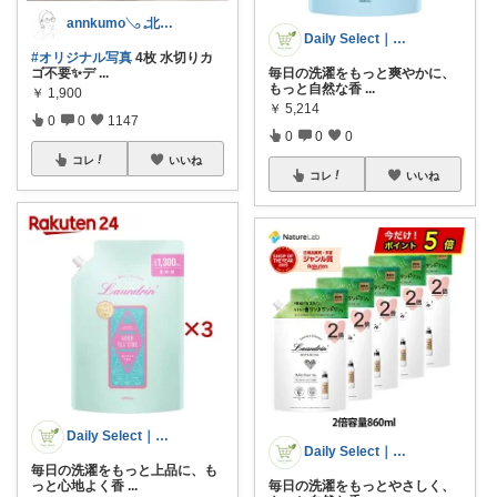
annkumo𓂅 𓈒北欧ゆるミニマル
Daily Select｜日用品・食品
#オリジナル写真
4枚 水切りカ
ゴ不要✨デ
...
毎日の洗濯をもっと爽やかに、
もっと自然な香
...
￥
1,900
￥
5,214
0
0
1147
0
0
0
コレ
いいね
コレ
いいね
Daily Select｜日用品・食品
Daily Select｜日用品・食品
毎日の洗濯をもっと上品に、も
っと心地よく香
...
毎日の洗濯をもっとやさしく、