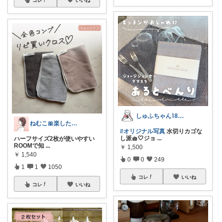
しゅふちゃん⌇ 8月もよろしくね🍉
ねむこ🎀楽したいママの購入品ほぼオリ写
#オリジナル写真
水切りカゴな
し派🧺🤍ジョ
...
ハーフサイズ2枚が使いやすい
ROOMで知
...
￥
1,500
￥
1,540
0
0
249
1
1
1050
コレ
いいね
コレ
いいね