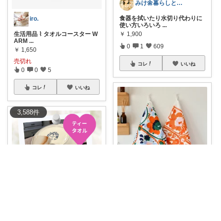
みけ🌼暮らしとキッチン
食器を拭いたり水切り代わりに
iro.
使い方いろいろ
...
生活用品 ⌇ タオルコースター W
￥
1,900
ARM
...
0
1
609
￥
1,650
売切れ
コレ
いいね
0
0
5
コレ
いいね
3,588
件
トリッコ｜好きな雑貨・インテリア
マリメッコらしいカラフルで遊
び心のあるデザ
...
さとみ＆🌷カフェと素敵なもの☕️🌿
￥
4,950