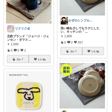
かずのシンプル生活｜一生モノに出会う場所
洗い物を少しでもラクにした
リクリク🍒
い、キッチンの「
...
北欧ブランド「ジョージ・ジェ
￥
1,900
ンセン・ダマス
...
0
2
557
￥
1,500
0
0
2
コレ
いいね
コレ
いいね