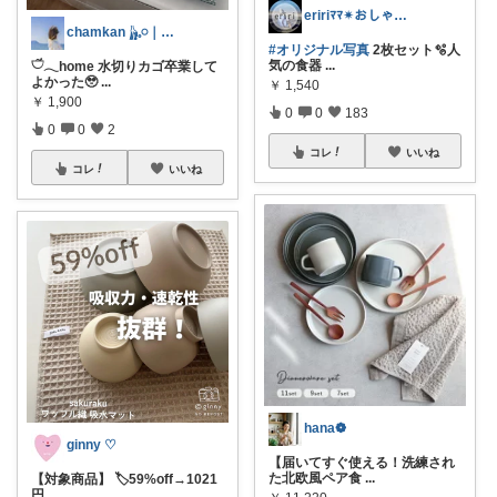
eririﾏﾏ✴︎おしゃれ雑貨×子供×服
chamkan 𓃱𓈒𓏸｜1歳mam
#オリジナル写真
2枚セット🫧人
気の食器
...
𓎩𓂃home 水切りカゴ卒業して
よかった🥹
...
￥
1,540
￥
1,900
0
0
183
0
0
2
コレ
いいね
コレ
いいね
hana❁
ginny ♡
【届いてすぐ使える！洗練され
た北欧風ペア食
...
【対象商品】 🏷️59%off→1021
円
...