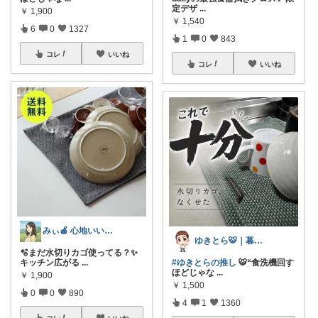
定デザ
...
￥
1,900
￥
1,540
6
0
1327
1
0
843
コレ
いいね
コレ
いいね
みぃ🍎 心地いい暮らし
ゆきとら🐯｜暮らしをラクにしたいパパ
🫧まだ水切りカゴ使ってる？✨
キッチン広がる
...
#ゆきとらの推し
🐯“食洗機回す
ほどじゃな
...
￥
1,900
￥
1,500
0
0
890
4
1
1360
コレ
いいね