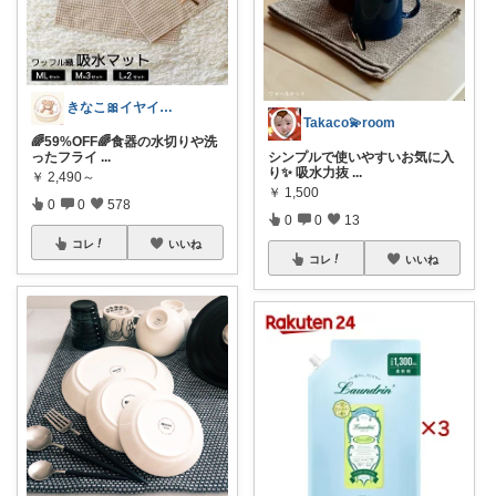
きなこ🎀イヤイヤ期育児中
Takaco💫room
🌈59%OFF🌈食器の水切りや洗
ったフライ
...
シンプルで使いやすいお気に入
り✨ 吸水力抜
...
￥
2,490～
￥
1,500
0
0
578
0
0
13
コレ
いいね
コレ
いいね