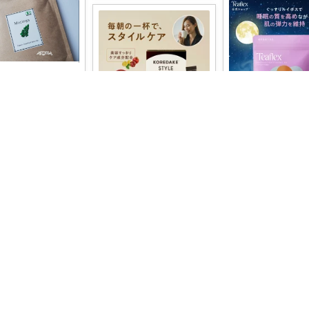
💎アロハ🕊️ゆる無添加🔥身体に優し
/50%OFF🔥3/11_0
#🛒貧血ぎみ
...
💎アロハ🕊️ゆる無添加🔥身体に優し
4
夜のリラックスタイ
ったりな、カフェイ
＼＼おうちカフェ／／ 🇧🇷
1
183
のピーチ風味ル
...
ブラジル豆１００％ スタイ
ルコーヒー
...
￥
2,376～
レ
いいね
￥
2,920～
1
0
14
0
0
93
コレ
コレ
いいね