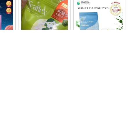
こぺる🪴これがおすすめ！
Rino
アポロさん家
ムにぴ
腸活できちゃうグリンティ
✨授乳期の“つらい”をそっ
ンレス
ー💚💚💚 これまで試してき
と支える。毎日の母乳タイ
た中でも ダ
...
ムをもっと軽
...
￥
2,376～
￥
2,359～
0
0
5
1
7
380
いいね
コレ
いいね
コレ
いいね