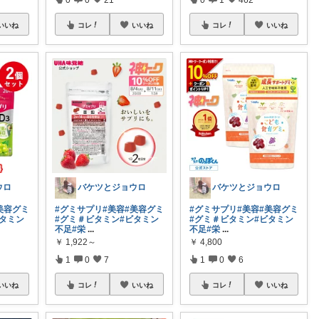
いいね
コレ
いいね
コレ
いいね
ウロ
バケツとジョウロ
バケツとジョウロ
美容グミ
#グミサプリ
#美容
#美容グミ
#グミサプリ
#美容
#美容グミ
ビタミン
#グミ＃ビタミン
#ビタミン
#グミ＃ビタミン
#ビタミン
不足
#栄
...
不足
#栄
...
￥
1,922～
￥
4,800
1
0
7
1
0
6
いいね
コレ
いいね
コレ
いいね