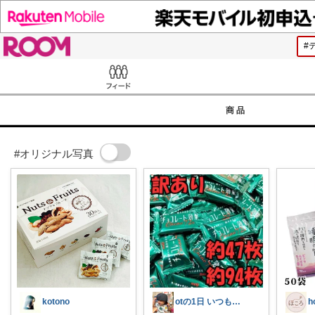
ROOM
Feed
商品
#オリジナル写真
kotono
otの1日 いつもありがとう⭐︎
h