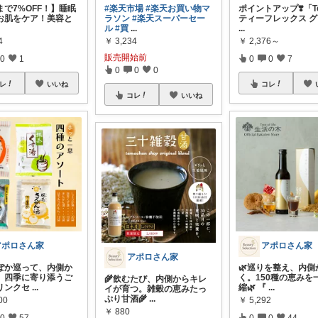
26まで7%OFF！】睡眠
#楽天市場
#楽天お買い物マ
ポイントアップ❣️「Tea
お肌をケア！美容と
ラソン
#楽天スーパーセー
ティーフレックス 
ル
#買
...
...
4
￥
3,234
￥
2,376～
販売開始前
0
1
0
0
7
0
0
0
レ
いいね
コレ
コレ
いいね
アポロさん家
アポロさん家
アポロさん家
かぽか巡って、内側か
🌿巡りを整え、内側
。四季に寄り添うご
く。150種の恵みを
🌾飲むたび、内側からキレ
リンクセ
...
縮🌿 『
...
イが育つ。雑穀の恵みたっ
ぷり甘酒🌾
...
00
￥
5,292
￥
880
0
57
0
0
44