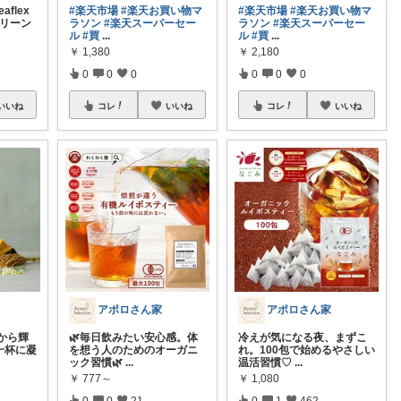
flex
#楽天市場
#楽天お買い物マ
#楽天市場
#楽天お買い物マ
グリーン
ラソン
#楽天スーパーセー
ラソン
#楽天スーパーセー
ル
#買
...
ル
#買
...
￥
1,380
￥
2,180
0
0
0
0
0
0
いいね
コレ
いいね
コレ
いいね
アポロさん家
アポロさん家
から輝
🌿毎日飲みたい安心感。体
冷えが気になる夜、まずこ
一杯に凝
を想う人のためのオーガニ
れ。100包で始めるやさしい
ック習慣🌿
...
温活習慣♡
...
￥
777～
￥
1,080
0
0
21
0
1
462