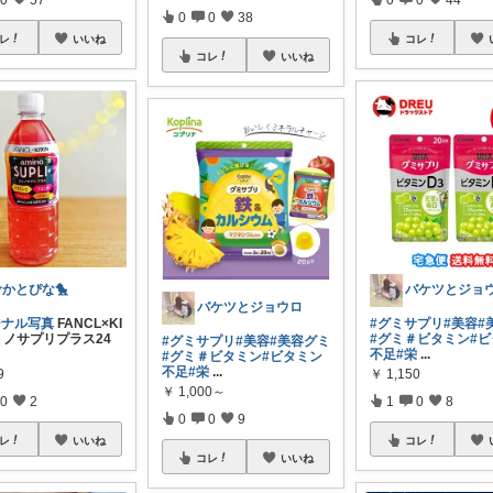
0
0
38
レ
いいね
コレ
コレ
いいね
かとぴな🐤
バケツとジョ
バケツとジョウロ
ジナル写真
FANCL×KI
#グミサプリ
#美容
#
ミノサプリプラス24
#グミ＃ビタミン
#
#グミサプリ
#美容
#美容グミ
不足
#栄
...
#グミ＃ビタミン
#ビタミン
不足
#栄
...
9
￥
1,150
￥
1,000～
0
2
1
0
8
0
0
9
レ
いいね
コレ
コレ
いいね