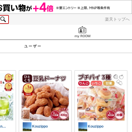
楽天トップへ
お知らせ
ユーザー
とむママ 🍓thank you！
Kouzippo
Kouzippo