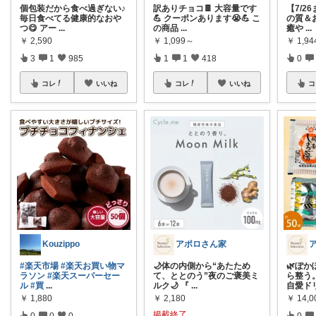
個包装だから食べ過ぎない♪
訳ありチョコ🍫 大容量です
​【7/
毎日食べてる健康的なおや
💪 クーポンあります😭💪 こ
の質＆
つ😋 アー
...
の商品
...
癒や
...
￥
2,590
￥
1,099～
￥
1,94
3
1
985
1
1
418
0
コレ
いいね
コレ
いいね
コ
Kouzippo
アポロさん家
#楽天市場
#楽天お買い物マ
🌙体の内側から“あたため
🌿ぽ
ラソン
#楽天スーパーセー
て、ととのう”夜のご褒美ミ
ら整う
ル
#買
...
ルク🌙 『
...
自愛ド
￥
1,880
￥
2,180
￥
14,0
掲載終了
0
0
0
0