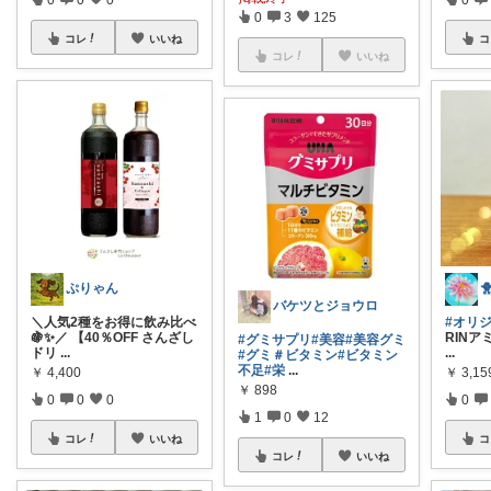
0
3
125
コレ
いいね
コ
コレ
いいね
ぷりゃん

バケツとジョウロ
＼人気2種をお得に飲み比べ
#オリ
🍇✨／ 【40％OFF さんざし
RINア
#グミサプリ
#美容
#美容グミ
ドリ
...
...
#グミ＃ビタミン
#ビタミン
不足
#栄
...
￥
4,400
￥
3,15
￥
898
0
0
0
0
1
0
12
コレ
いいね
コ
コレ
いいね