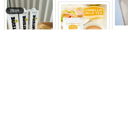
293
件
#🔥半額
えぎぼー🦭🦭ゆるーく健康的な暮らし
1:59迄
すみれ🪻美味しいもので豊かな生活
￥
1,57
＼コーヒーに合う美味しす
ぎるオーツミルク🌾☕️／
#オ
＼39%OFF🔥／ ただの濃厚
2
リジナル
...
ミルクティーじゃない!? お
やつ
...
￥
3,658
コ
￥
5,120
1
10
338
0
0
2
コレ
いいね
コレ
いいね