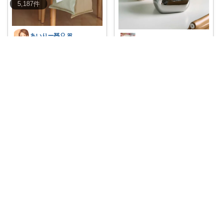
5,187
件
あいりー🧸🎈 ꕤ毎日を快適にꕤ
大人の暮らし｜インテリアとキッチン雑貨
💛 クーポンで40％OFF‼️ SNS話
🫧生活感を隠すなら、ティッシ
題
...
ュケースから𓂃
...
￥
1,280～
￥
4,290
0
0
3
0
1
5
コレ
いいね
コレ
いいね
まあや⌇ワーママの暮らしとインテリア𓍯