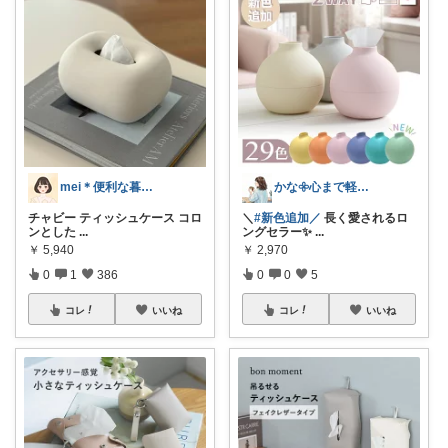
mei＊便利な暮らし🌸かわいいもの
かな𖧷心まで軽くなる暮らしの記録🌿
チャビー ティッシュケース コロ
＼
#新色追加／
長く愛されるロ
ンとした
...
ングセラー✨
...
￥
5,940
￥
2,970
0
1
386
0
0
5
コレ
いいね
コレ
いいね