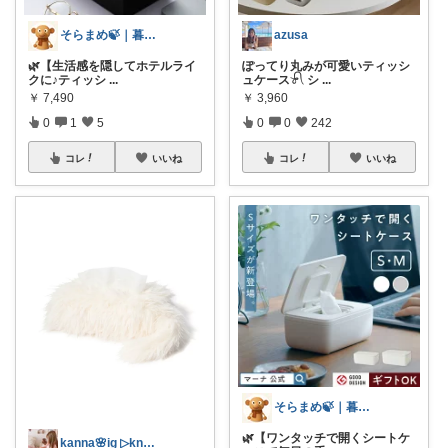
そらまめ🍃｜暮らしの便利グッズ
azusa
🌿【生活感を隠してホテルライ
ぽってり丸みが可愛いティッシ
クに♪ティッシ
...
ュケース𓍯 シ
...
￥
7,490
￥
3,960
0
1
5
0
0
242
コレ
いいね
コレ
いいね
そらまめ🍃｜暮らしの便利グッズ
🌿【ワンタッチで開くシートケ
kanna🌸ig ▷knn.room