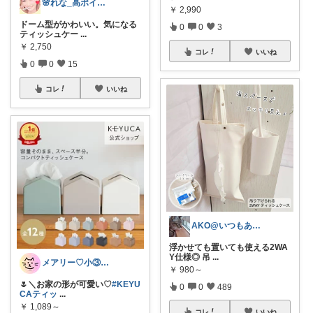
🌸れな_高ポイントday🛒♩◡̈*
￥
2,990
ドーム型がかわいい。気になる
0
0
3
ティッシュケー
...
￥
2,750
コレ
いいね
0
0
15
コレ
いいね
AKO@いつもありがとう🐾໊¨̮✩︎
浮かせても置いても使える2WA
Y仕様◎ 吊
...
メアリー♡小③女の子のママ•᎑•ꕤ
￥
980～
🌷＼お家の形が可愛い♡
#KEYU
0
0
489
CAティッ
...
￥
1,089～
コレ
いいね