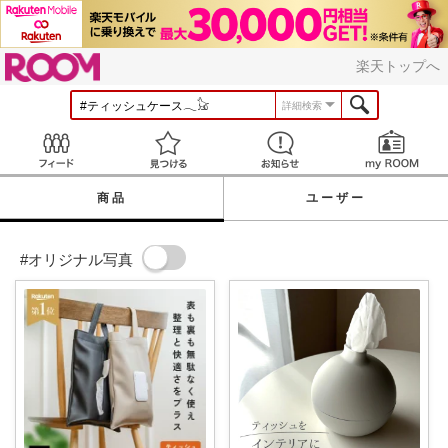
ROOM
楽天トップへ
詳細検索
Feed
見つける
お知らせ
商品
ユーザー
#オリジナル写真