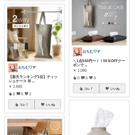
おちむ🤍🏹
＼1点540円〜！！50％OFFクー
ポンで
...
おちむ🤍🏹
￥
1,080
【楽天ランキング1位】ティッ
0
0
0
シュケース 吊
...
￥
2,680
コレ
いいね
0
0
2
コレ
いいね