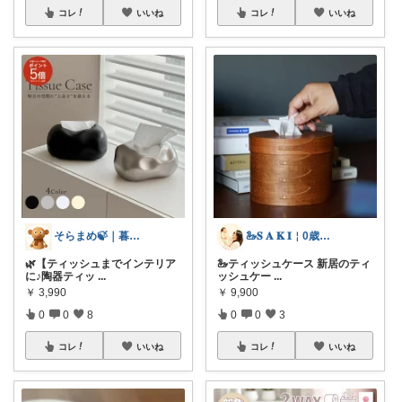
コレ
いいね
コレ
いいね
そらまめ🍃｜暮らしの便利グッズ
🦢𝐒 𝐀 𝐊 𝐈￤0歳児ママ
🌿【ティッシュまでインテリア
🦢ティッシュケース 新居のティ
に♪陶器ティッ
...
ッシュケー
...
￥
3,990
￥
9,900
0
0
8
0
0
3
コレ
いいね
コレ
いいね