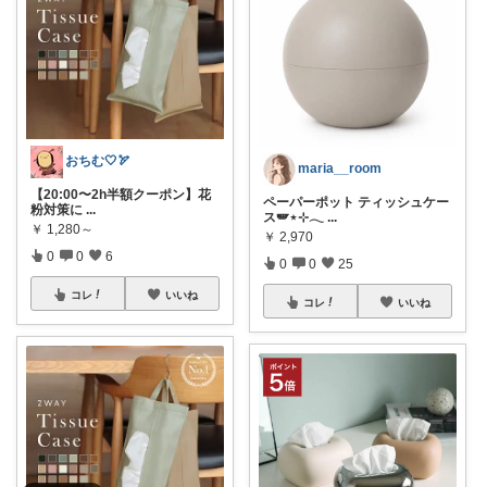
おちむ🤍🏹
maria__room
【20:00〜2h半額クーポン】花
ペーパーポット ティッシュケー
粉対策に
...
ス🪽⋆⊹𓂃
...
￥
1,280～
￥
2,970
0
0
6
0
0
25
コレ
いいね
コレ
いいね