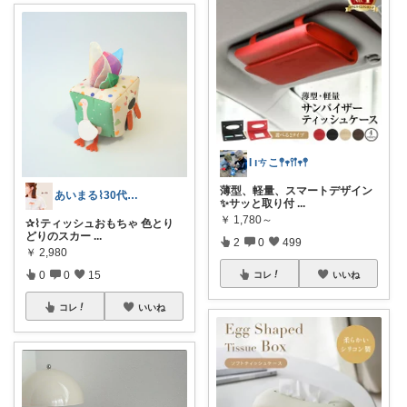
Ɩ ıㄘこ𖤣𖥧𖥣𖡡𖥧𖤣
薄型、軽量、スマートデザイン
あいまる⌇30代ワーママの暮らしと育児
✨サッと取り付
...
￥
1,780～
✰⌇ティッシュおもちゃ 色とり
どりのスカー
...
2
0
499
￥
2,980
0
0
15
コレ
いいね
コレ
いいね