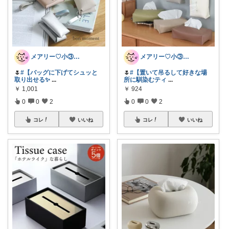
メアリー♡小③女の子のママ•᎑•ꕤ
メアリー♡小③女の子のママ•᎑•ꕤ
🌷
#【バッグに下げてシュッと
🌷
#【置いて吊るして好きな場
取り出せる✨️
...
所に馴染むティ
...
￥
1,001
￥
924
0
0
2
0
0
2
コレ
いいね
コレ
いいね