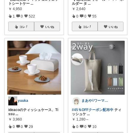
トシートケー
...
ルダー タ
...
￥
4,950
￥
2,640
1
0
522
0
0
55
コレ
いいね
コレ
いいね
yuuka
まあや⌇ワーママの暮らしとインテリア𓍯
ideacoのティッシュケース、Ti
#45％OFFクーポン配布中
ティ
ssu
...
ッシュケ
...
￥
3,960
￥
1,280～
0
0
29
0
0
10