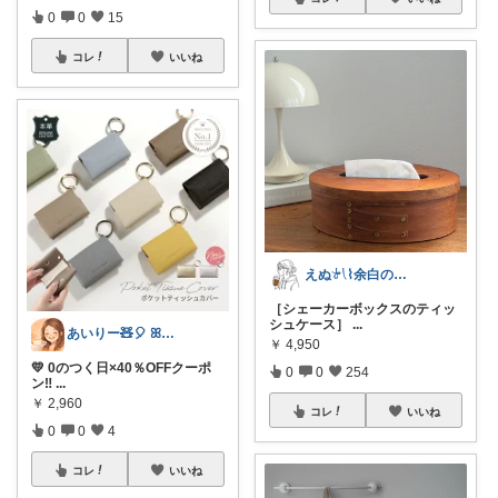
0
0
15
コレ
いいね
えぬ𓍯⌇余白のある暮らし
［シェーカーボックスのティッ
シュケース］
...
あいりー🧸🎈 ꕤ毎日を快適にꕤ
￥
4,950
💛 0のつく日×40％OFFクーポ
0
0
254
ン‼️
...
￥
2,960
コレ
いいね
0
0
4
コレ
いいね