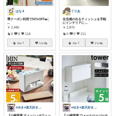
はな🌷
ぐりあ
🉐クーポン利用で50%OFF🎫‪ ̖́-
生活感の出るティッシュを手軽
...
にインテリアに
...
￥
2,490
￥
2,970
0
0
118
0
0
211
コレ
いいね
コレ
いいね
⭐️ゆき⭐️楽天好き主婦🎵
⭐️ゆき⭐️楽天好き主婦🎵
【山崎実業 ティッシュ&ウェッ
【 山崎実業 ウォールペーパーホ