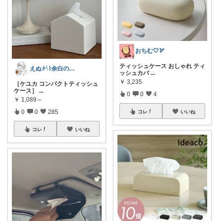
おちむ🤍🏹
ティッシュケース おしゃれ ティ
えぬ𓍯⌇余白のある暮らし
ッシュカバ
...
￥
3,235
［ケユカ コンパクトティッシュ
ケース］
...
0
0
4
￥
1,089～
0
0
285
コレ
いいね
コレ
いいね