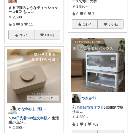
ースで毎日の手
...
￥
1,980～
まるで猫のようなティッシュケ
ース🐈🤍 もふ
...
0
0
7
￥
2,500
0
0
11
コレ
いいね
コレ
いいね
つきみ𓍯
𓍯
#全品75%オフ‼︎
5面開閉で取
かな𖧷心まで軽くなる暮らしの記録🌿
り出
...
￥
4,280～
＼
#4日先着500注文半額／
生活
感が出が
...
1
1
702
￥
2,690～