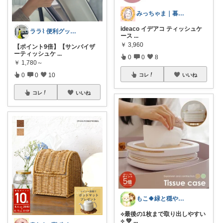
みっちゃま｜暮らし整うお買い物🌿
ideaco イデアコ ティッシュケ
ララ⌇ 便利グッズとモノトーン𓅸
ース
...
￥
3,960
【ポイント9倍】【サンバイザ
ーティッシュケ
...
0
0
8
￥
1,780～
0
0
10
コレ
いいね
コレ
いいね
もこ🍀緑と穏やかなくらし🐑🍀
‎⟡‎最後の1枚まで取り出しやすい
⟡‎ 💚
...