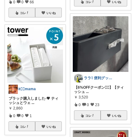
0
0
66
コレ
いいね
コレ
いいね
ララ⌇ 便利グッズとモノトーン𓅸
【6%OFFクーポン❤️‍🔥】【ティ
it❁⃘mama
ッシュ
...
￥
3,520
ブラック購入しました-🖤 ティ
ッシュとウェ
...
0
0
23
￥
2,860
0
0
1
コレ
いいね
コレ
いいね