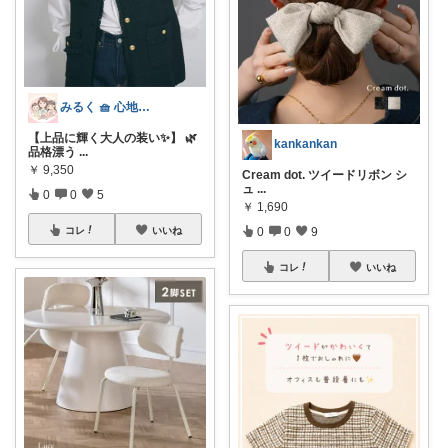
みるく 🧺 心地よい、上質な暮らしを
【上品に輝く大人の装い✨】 🌿
kankankan
品格漂う
...
￥
9,350
Cream dot. ツイードリボン シ
ュ
...
0
0
5
￥
1,690
コレ
いいね
0
0
9
コレ
いいね