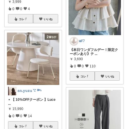
￥
3,999
0
0
4
コレ
いいね
ui♡
｟本日ワンダフルデー！限定ク
ーポンあり｠テ
...
￥
3,690
0
0
110
コレ
いいね
𝚜𝚗.𝚢𝚞𝚣𝚞 𓇢 𓆸
⋆ 【 10%OFFクーポン 】Luce
...
￥
15,990
0
0
14
コレ
いいね