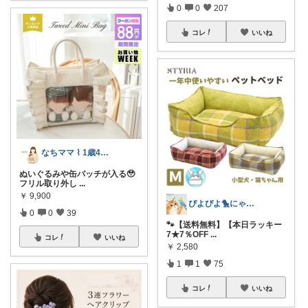
0
0
207
コレ
いいね
なちママ ⌇ 1歳4歳ママ
ぬいぐるみや缶バッチが入る🥹
フリル取り外し
...
￥
9,900
ぴよぴよ🐤にゃんにゃん🐾カニ金魚
0
0
39
🐾【送料無料】【本日ラッキー
7★7％OFF
...
コレ
いいね
￥
2,580
1
1
75
コレ
いいね