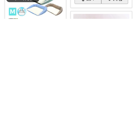
ゆうぴー
🐶😺シニアの子にもやさしい快
適ペットベッド
...
￥
3,980
0
0
21
コレ
いいね
rin room♡
JILL by JILL STUARTの「
...
￥
15,400
0
1
0
コレ
いいね