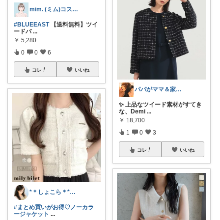
mim. (ミム)コスメ服暮らし☘️
#BLUEEAST
【送料無料】ツイ
ードバ
...
￥
5,280
0
0
6
コレ
いいね
パパがママ＆家族の笑顔の為に選ぶ品😆
✨ 上品なツイード素材がすてき
な、Demi
...
￥
18,700
1
0
3
コレ
いいね
*＊しょこら＊*朝コレ
#まとめ買いがお得♡ノーカラ
ージャケット
...