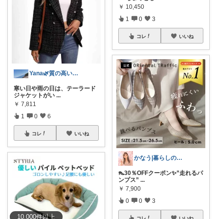
￥
10,450
1
0
3
コレ
いいね
Yana🌿質の高い暮らしのROOM
寒い日や雨の日は、テーラード
ジャケットがい
...
￥
7,811
1
0
6
コレ
いいね
かなう|暮らしの記録🌱
👠30％OFFクーポン✨”走れるパ
ンプス”
...
￥
7,900
0
0
3
10,000
件
以上
コレ
いいね