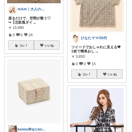
mAm｜大人のご褒美セレクト
座るだけで、空間が整う♡
↪︎【北欧風ダイ
...
￥
15,990
0
0
24
ひなたママ/30代
コレ
いいね
ツイードでおしゃれに見える💖
1枚で簡単おし
...
￥
3,850
0
0
15
コレ
いいね
kanna🌸ig ▷knn.room