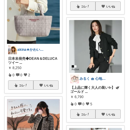
コレ
いいね
akina★かわいい物♡たまに超現実
日本未発売◆DEAN＆DELUCA
ツイー
...
￥
8,250
0
0
2
みるく 🧺 心地よい、上質な暮らしを
コレ
いいね
【上品に輝く大人の装い✨】 🌿
ゴールド
...
￥
6,790
0
0
5
コレ
いいね