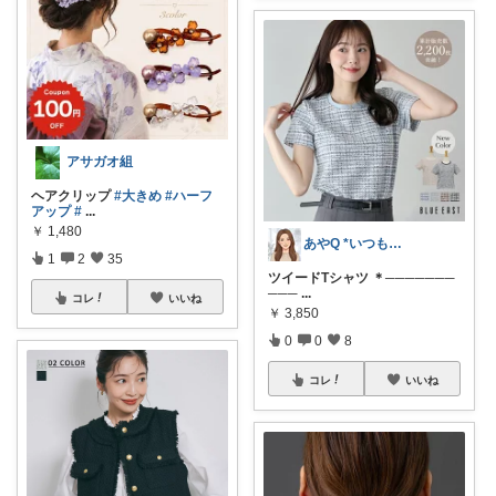
アサガオ組
ヘアクリップ
#大きめ
#ハーフ
アップ
#
...
￥
1,480
あやQ *いつもありがとうございます*
1
2
35
ツイードTシャツ ＊───────
───
...
コレ
いいね
￥
3,850
0
0
8
コレ
いいね