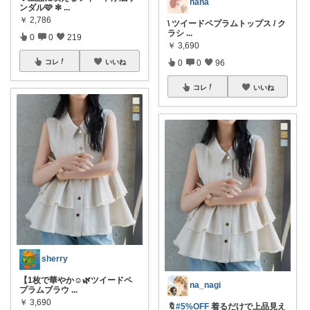
hana
ンダル🩷 ✼
...
￥
2,786
\ ツイードペプラムトップス / ク
ラシ
...
0
0
219
￥
3,690
コレ
いいね
0
0
96
コレ
いいね
sherry
【1枚で華やか☺️🌿ツイードペ
na_nagi
プラムブラウ
...
￥
3,690
🔖
#5%OFF
着るだけで上品見え