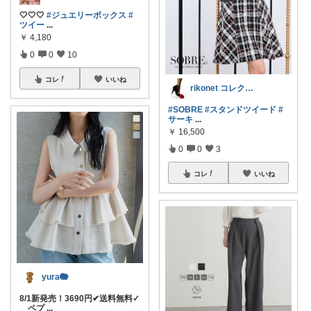
🤍🤍🤍
#ジュエリーボックス
#
ツイー
...
￥
4,180
0
0
10
コレ
いいね
rikonet コレクション整理中
#SOBRE
#スタンドツイード
#
サーキ
...
￥
16,500
0
0
3
コレ
いいね
yura🐘
8/1新発売！3690円✔送料無料✓
ペプ
...