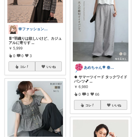
🌸ファッションハナコの可愛さラボ🌸
👖“羽織りは欲しいけど、カジュ
アルに寄りす
...
￥
5,999
0
0
3
コレ
いいね
あめちゃん🍭 春夏ファッション
🍀 サマーツイード タックワイド
パンツ💕
...
￥
6,980
0
0
66
コレ
いいね