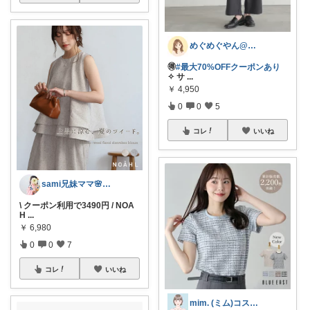
めぐめぐやん@2児ママ×ゆるっと暮らし
🉐
#最大70%OFFクーポンあり
✧ サ
...
￥
4,950
0
0
5
コレ
いいね
sami兄妹ママ🌸こどもとママのもの
\ クーポン利用で3490円 / NOA
H
...
￥
6,980
0
0
7
コレ
いいね
mim. (ミム)コスメ服暮らし☘️