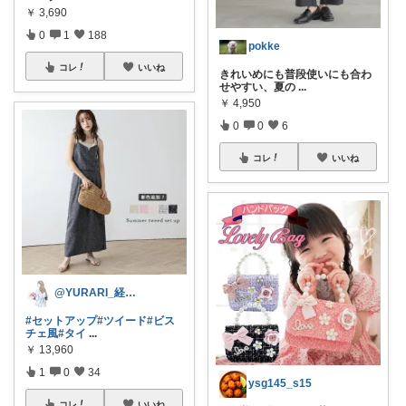
￥
3,690
0
1
188
pokke
コレ
いいね
きれいめにも普段使いにも合わ
せやすい、夏の
...
￥
4,950
0
0
6
コレ
いいね
@YURARI_経由購入ありがとう🤍
#セットアップ
#ツイード
#ビス
チェ風
#タイ
...
￥
13,960
1
0
34
ysg145_s15
コレ
いいね