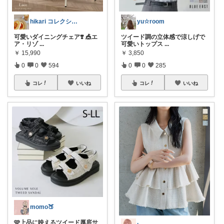
hikari コレクション見てね✨
yu☆room
可愛いダイニングチェア❣️ 🎪エ
ツイード調の立体感で涼しげで
ア・リゾ
...
可愛いトップス
...
￥
15,990
￥
3,850
0
0
594
0
0
285
コレ
いいね
コレ
いいね
momo🍑
🩷上品に映えるツイード厚底サ