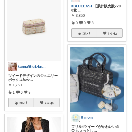
#BLUEEAST
【累計販売数220
0枚
...
￥
3,850
0
0
8
コレ
いいね
kanna🌸ig ▷knn.room
ツイードデザインのジュエリー
ボックス🦢୨୧
...
￥
1,760
1
0
8
コレ
いいね
R mom
フリル×ツイードがかわいい👜
🤍 ちょっとし
...