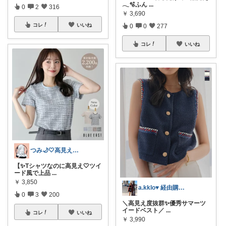
𓂃🫧ふん
...
0
2
316
￥
3,690
コレ
いいね
0
0
277
コレ
いいね
つみ🌙🤍高見えアクセ&ファッション
【✨Tシャツなのに高見え🤍ツイ
ード風で上品
...
￥
3,850
a.kklo♥ 経由購入感謝です💕
0
3
200
＼高見え度抜群✨優秀サマーツ
イードベスト／
...
コレ
いいね
￥
3,990