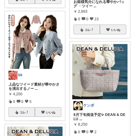
お姫様気分になれる華やかバッ
グ ・ツイー
...
￥
2,893
0
0
23
コレ
いいね
kk
上品なツイード素材が華やかさ
を演出するノー
...
￥
4,200
0
0
5
ケンボ
コレ
いいね
8月下旬発送予定✨ DEAN & DE
LU
...
￥
8,250
0
0
2