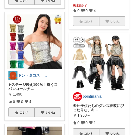
コレ
いいね
掲載終了
0
0
4
コレ
いいね
ドン・タコス 防災⚠️生活雑貨アウトドア
✨ステージ映え100％！輝くス
パンコールチ
...
￥
1,490
pointmania
0
0
4
🌟✨ 子供たちのダンス衣装にぴ
ったりな、キ
...
コレ
いいね
￥
1,950～
0
0
1
コレ
いいね