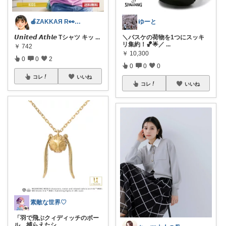
🍎ZAKKAЯ R👀M 経由購入感謝
ゆーと
𝙐𝙣𝙞𝙩𝙚𝙙 𝘼𝙩𝙝𝙡𝙚 Tシャツ キッ
...
＼バスケの荷物を1つにスッキ
リ集約！🏀🌟／
...
￥
742
￥
10,300
0
0
2
0
0
0
コレ
いいね
コレ
いいね
素敵な世界♡
「羽で飛ぶクィディッチのボー
ル。捕らえたシ
...