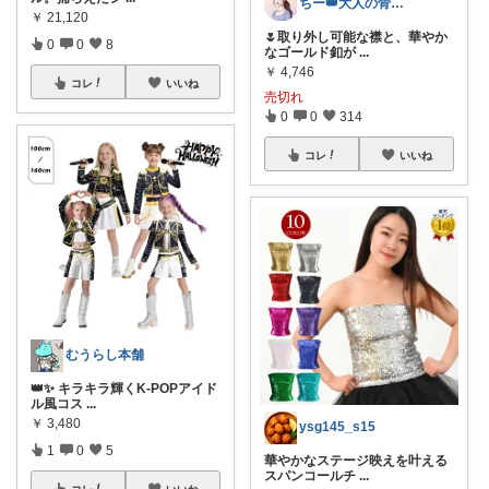
ちー👑大人の骨格ウェーブ
￥
21,120
🌷取り外し可能な襟と、華やか
0
0
8
なゴールド釦が
...
￥
4,746
コレ
いいね
売切れ
0
0
314
コレ
いいね
むうらし本舗
👑✨ キラキラ輝くK-POPアイド
ル風コス
...
￥
3,480
ysg145_s15
1
0
5
華やかなステージ映えを叶える
スパンコールチ
...
コレ
いいね