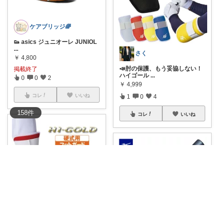
ケアブリッジ🌈
👟 asics ジュニオーレ JUNIOL
...
さく
￥
4,800
📣肘の保護、もう妥協しない！
掲載終了
ハイゴール
...
0
0
2
￥
4,999
コレ
いいね
1
0
4
158
件
コレ
いいね
楽天推しチャン