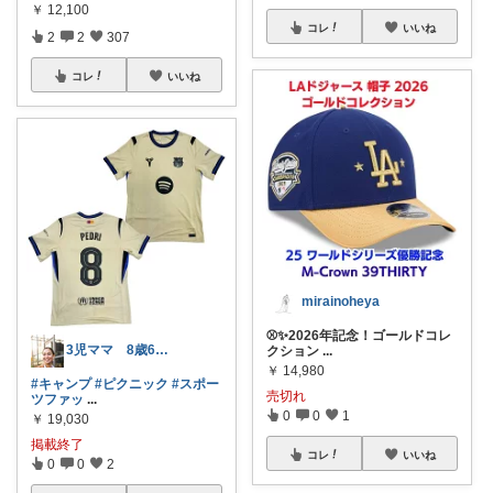
￥
12,100
コレ
いいね
2
2
307
コレ
いいね
mirainoheya
⚾️✨2026年記念！ゴールドコレ
3児ママ 8歳6歳2歳
クション
...
￥
14,980
#キャンプ
#ピクニック
#スポー
売切れ
ツファッ
...
0
0
1
￥
19,030
掲載終了
コレ
いいね
0
0
2