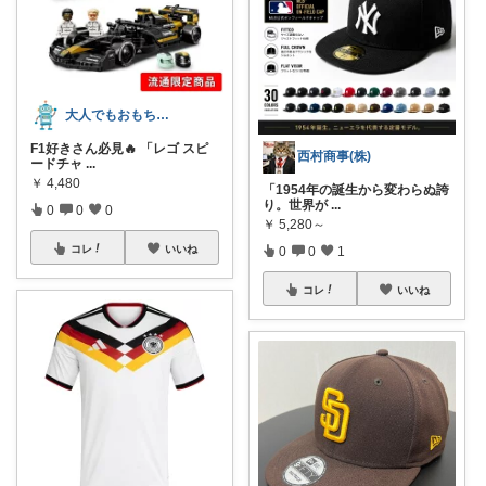
大人でもおもちゃは正義
F1好きさん必見🔥 「レゴ スピ
西村商事(株)
ードチャ
...
￥
4,480
「1954年の誕生から変わらぬ誇
り。世界が
...
0
0
0
￥
5,280～
コレ
いいね
0
0
1
コレ
いいね