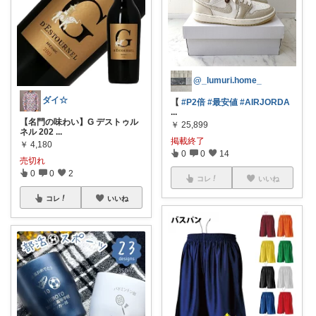
@_lumuri.home_
ダイ☆
【
#P2倍
#最安値
#AIRJORDA
...
【名門の味わい】G デストゥル
￥
25,899
ネル 202
...
掲載終了
￥
4,180
0
0
14
売切れ
0
0
2
コレ
いいね
コレ
いいね