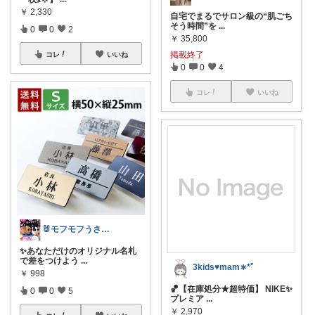
￥
2,330
自宅でまるでサロン級の“肌ごち
そう時間”を
...
0
0
2
￥
35,800
掲載終了
コレ
いいね
0
0
4
コレ
いいね
🐰モフモフうさーず🐰
✨あなただけのオリジナル名札
で差をつけよう
...
3kids♥︎︎mam∗︎*ﾟ
￥
998
🏀【在庫処分★超特価】 NIKE✨
0
0
5
プレミア
...
￥
2,970