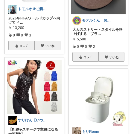
トモルオ＠ご購入感謝！！
2026年FIFAワールドカップへ向
モデルくん お悩み解決
けてド
...
￥
13,200
大人のストリートスタイルを格
上げする「ブラ
...
0
0
3
￥
5,500
コレ
いいね
0
0
2
コレ
いいね
すりけん【いつもありがとう😊】
【即納✨ステージで主役になる
もりRoom
一枚💃🌟】
...