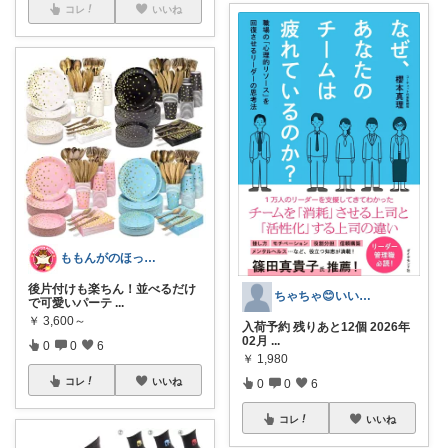
コレ
いいね
ももんがのほっこりセレクトROOM
後片付けも楽ちん！並べるだけ
ちゃちゃ😊いいね!見てね😊
で可愛いパーテ
...
￥
3,600～
入荷予約 残りあと12個 2026年
02月
...
0
0
6
￥
1,980
コレ
いいね
0
0
6
コレ
いいね