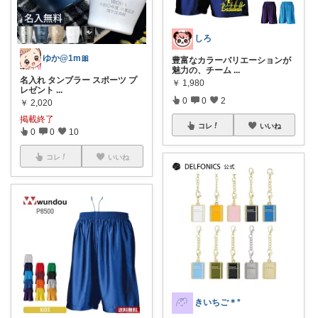
しろ
ゆか@1m🎀
豊富なカラーバリエーションが
魅力の、チーム
...
名入れ タンブラー スポーツ プ
￥
1,980
レゼント
...
0
0
2
￥
2,020
掲載終了
コレ
いいね
0
0
10
コレ
いいね
きいちご＊*