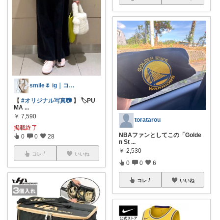
smile🌷 ig｜コーデ
【
#オリジナル写真📷
】 🏷️PU
MA
...
￥
7,590
toratarou
掲載終了
NBAファンとしてこの「Golde
0
0
28
n St
...
￥
2,530
コレ
いいね
0
0
6
コレ
いいね