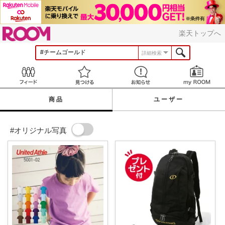
ROOM
楽天トップへ
詳細検索
Feed
見つける
お知らせ
商品
ユーザー
#オリジナル写真