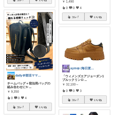
￥
1,490
0
0
4
コレ
いいね
aym🥨 (毎日更新してます🙌)
daily＠部活ママの敏感肌ケアと補食
「ウィメンズエアジョーダン1
ブルックリンロ
...
チームバッグ＋宿泊用バッグの
￥
32,100～
組み合わせに✨
...
0
0
3
￥
9,350
0
0
4
コレ
いいね
コレ
いいね