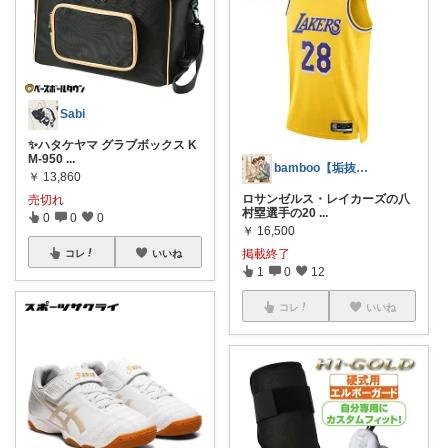
Sabi
✨ハタケヤマ グラブボックス K
M-950
...
bamboo【垢抜けコーデ&プレゼント】
￥
13,860
ロサンゼルス・レイカーズの八
売切れ
村塁選手の20
...
0
0
0
￥
16,500
掲載終了
コレ
いいね
1
0
12
コレ
いいね