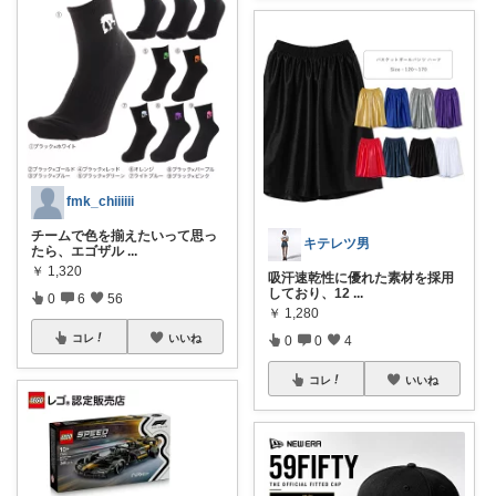
fmk_chiiiiii
チームで色を揃えたいって思っ
キテレツ男
たら、エゴザル
...
￥
1,320
吸汗速乾性に優れた素材を採用
しており、12
...
0
6
56
￥
1,280
コレ
いいね
0
0
4
コレ
いいね