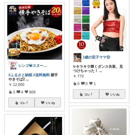
3歳の双子ママ😍
シンゴ💎スヌーピーで埋め尽くすワン🐶
✨キラキラ輝くダンス衣装、見
つけちゃった！
...
#ふるさと納税
#送料無料
横手
￥
770
やきそば2
...
0
0
1
￥
12,000
3
4
809
コレ
いいね
コレ
いいね