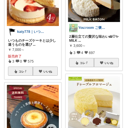
You:room ご褒美スイーツ🧁
katy778｜いつも有難うございます✨
2層仕立ての贅沢な味わい🧀🤍✨
いつものチーズケーキとは少し
MILK
...
違うものを選び
...
￥
3,600～
￥
7,000～
3
4
697
販売終了
3
0
575
コレ
いいね
コレ
いいね