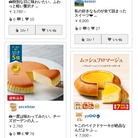
kenrei
🍰特別な日に味わいたい、ふわ
っと軽い贅沢チ
...
私の好きなものが全て詰まった
￥
3,780～
スイーツ❤️
...
0
1
10
￥
8,000
0
0
27
コレ
いいね
コレ
いいね
axcelstar
yo🐶🐶🏠
🍰一度は味わってみたい、チー
ズガーデンの人
...
✨このベイクドケーキが絶品な
￥
2,760
んだよ✨ ふ
...
0
6
79
￥
7,500～