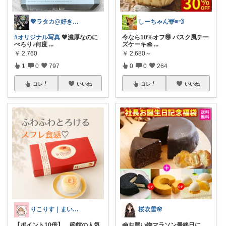
💖ラタカ@好きなもので暮らしたい💖
しーちゃん🦌≡💨
#オリジナル写真
💖濃厚なのに
今なら10%オフ🉐 バスク風チー
ぺろり♪何度
...
ズケーキ🧀
...
￥
2,760
￥
2,680～
1
0
797
0
0
264
コレ
いいね
コレ
いいね
りこりす｜まいにちを楽しく♡
桜吹雪🌸
【ポイント10倍】 函館の人気
🍰お買い物マラソン最終日に、