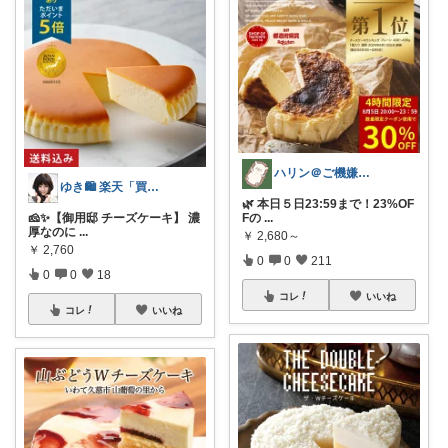
ハリン＠ご機嫌な暮らし💕
ゆき🛍️ 楽天「買ってよかった」を厳選
🌿 本日５日23:59まで！23%OF
🧀✨【御用邸 チーズケーキ】 濃
Fの
...
厚なのに
...
￥
2,680～
￥
2,760
0
0
211
0
0
18
コレ
いいね
コレ
いいね