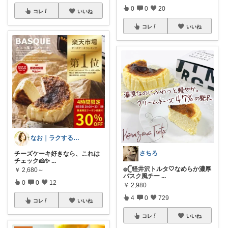
0
0
20
コレ
いいね
コレ
いいね
なお｜ラクする暮らしとご褒美
さちろ
チーズケーキ好きなら、これは
チェック🧀✨
...
𓐍𓊆軽井沢トルタ🤍なめらか濃厚
￥
2,680～
バスク風チー
...
0
0
12
￥
2,980
4
0
729
コレ
いいね
コレ
いいね