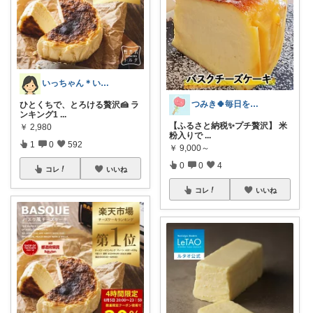
いっちゃん＊いつまでも自分を大切に💞✨
つみき🍀毎日をご機嫌にする♡
ひとくちで、とろける贅沢🍰 ラ
ンキング1
...
【ふるさと納税✨プチ贅沢】 米
￥
2,980
粉入りで
...
1
0
592
￥
9,000～
0
0
4
コレ
いいね
コレ
いいね