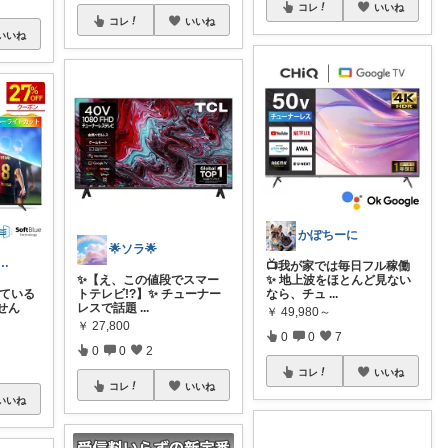
コレ
いいね
コレ
いいね
いいね
かぽちーに
🌟ソラ🌟
アDXナビゲーター
📺我が家では毎日フル稼働
✨【え、この値段でスマー
✨ 地上波をほとんど見ない
っている
トテレビ!?】✨ チューナー
なら、チュ
...
せん
レスで話題
...
￥
49,980～
￥
27,800
0
0
7
0
0
2
コレ
いいね
コレ
いいね
いいね