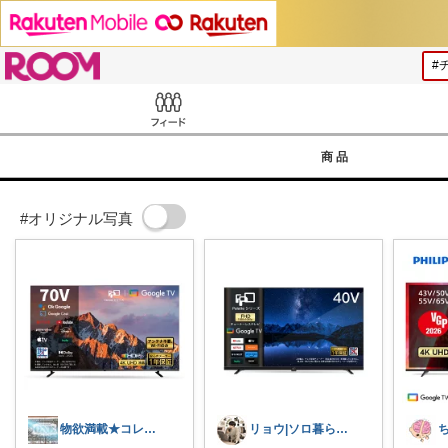
ROOM
Feed
商品
#オリジナル写真
物欲満載★コレクションは商品分類別です★
リョウ|ソロ暮らし帖