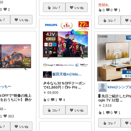
00
売切れ
コレ
いいね
0
2
0
0
1
レ
いいね
コレ
飯田天哉⭐️@iida.tennya
🎉今なら30％OFFクーポン
いっちー
で41,860円！📺✨ Phi
...
￥
69,800
％OFFで“映像の格上
🖥️ 先日ご紹介したPhil
”をおうちに✨】 静か
0
1
4
ogle TV 32型
...
￥
2,616
998～
コレ
いいね
1
0
1
1
363
コレ
レ
いいね