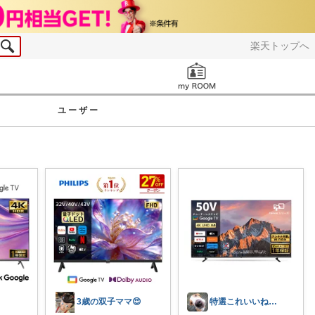
楽天トップへ
お知らせ
ユーザー
3歳の双子ママ😍
特選これいいね！🅶🅰🆁🅰🅶🅴