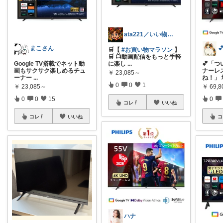
ata221／いい物をみんなで...🛒
まこさん
🛒【
#お買い物マラソン
】
🛒 📺動画配信をもっと手軽
Google TV搭載でネット動
に楽し
...
💕「
画もサクサク楽しめるチュ
ナーレ
￥
23,085～
ーナー
...
ね！」
0
0
1
￥
23,085～
￥
69,8
0
0
15
0
コレ
いいね
コレ
いいね
コ
ハナ