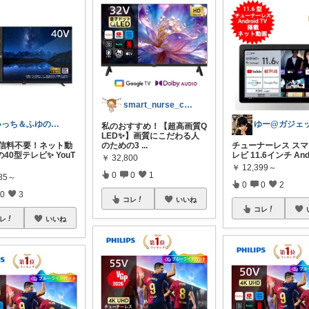
smart_nurse_choice
いっち＆ふゆのQOL雑貨
私のおすすめ！【超高画質Q
LED✨】画質にこだわる人
受信料不要！ネット動
のための3
...
チューナーレス ス
40型テレビ✨ YouT
レビ 11.6インチ And
￥
32,800
￥
12,399～
0
0
1
085～
0
0
2
0
3
コレ
いいね
コレ
レ
いいね