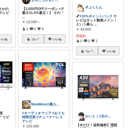
きんたろ@安いだけじゃ物足りない
💕ぷくたん
さかの
【2,000円OFFクーポン＋P
テレビ
最大31.5%還元！】 その「
💕
#10%ポイントバック
テ
...
レビはネット動画メイン！
￥
23,085～
という暮ら
...
0
0
9
￥
49,800
売切れ
いいね
コレ
いいね
0
0
2
コレ
いいね
MewMew@購入ありがとうございます。
境
#オーディオマニア
#おうち
かいと｜3児の父・お買い得商品分析のプロ
* リビ
時間充実
#チューナーレス
テレビ
【今だけ！送料無料】理想
￥
100,480