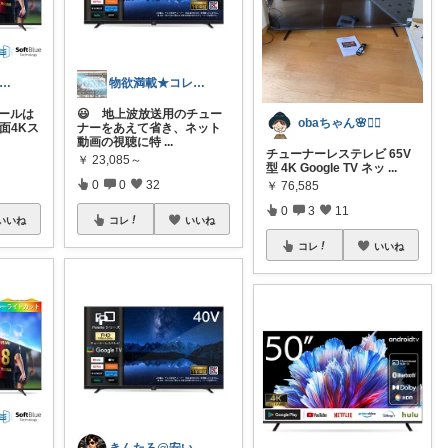
2児のパパキャンパー
物欲満載★コレクションは商品分類別です★
セールは
😃 地上波放送用のチュー
obaちゃん🌸🙇‍♀️
面4Kス
ナーをあえて省き、ネット
動画の視聴に特
...
チューナーレステレビ 65V
￥
23,085～
型 4K Google TV ネッ
...
0
0
32
￥
76,585
0
3
11
いいね
コレ
いいね
コレ
いいね