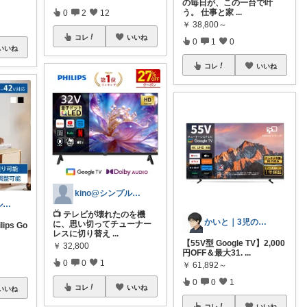
の毎日が、この一台で叶
う。 仕事と家
...
0
2
12
￥
38,800～
コレ
いいね
0
1
0
いいね
コレ
いいね
kino@シンプルな生活
kino@シンプルな生活
📺 テレビが壊れたのを機
かいと｜3児の父・お買い得商品分析のプロ
に、思い切ってチューナー
ips Go
レスに切り替え
...
【55V型 Google TV】2,000
￥
32,800
円OFF＆最大31.
...
0
0
1
￥
61,892～
0
0
1
コレ
いいね
いいね
コレ
いいね