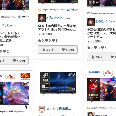
2児のパパキャンパー
💕ぷくたん
📺🔥【15台限定の半額は激
アツ】Philips 55型Goog
...
🔥20台限定の半額
ついにテレビもチュー
かなり激アツ。 大画
￥
89,900
スの時代が来た
マートテ
...
 地上波を
...
0
0
8
￥
73,800
00
0
0
5
コレ
いいね
0
2
コレ
レ
いいね
まこら｜経由購入ありがとうございます✨