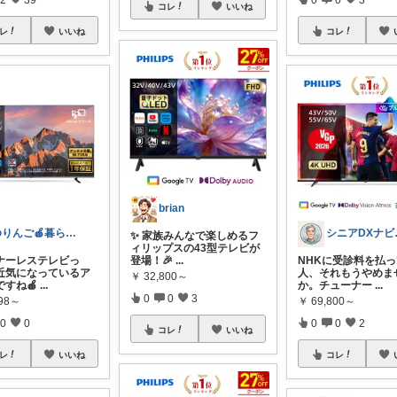
コレ
いいね
レ
いいね
コレ
brian
ゆりんご🍎暮らしにまつわるおすすめ品
シニ
✨ 家族みんなで楽しめるフ
ィリップスの43型テレビが
ナーレステレビっ
登場！🎉
...
NHKに受診料を払
近気になっているア
人、それもうやめま
￥
32,800～
ですね🍎
...
か。チューナー
...
0
0
3
998～
￥
69,800～
0
0
0
0
2
コレ
いいね
レ
いいね
コレ