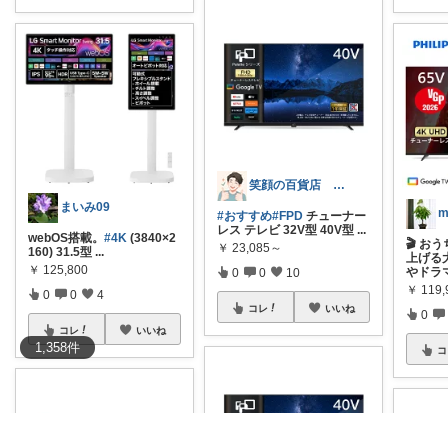
笑顔の百貨店 ５０代からの楽しみ発見隊
まいみ09
#おすすめ
#FPD
チューナー
レス テレビ 32V型 40V型
...
webOS搭載。
#4K
(3840×2
🎬 お
￥
23,085～
160) 31.5型
...
上げる
￥
125,800
やドラ
0
0
10
￥
119,
0
0
4
コレ
いいね
0
コレ
いいね
1,358
件
コ