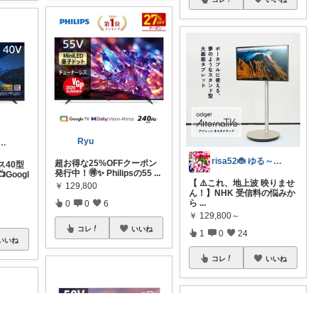
Ryu
rling@経由購入ありがと✨
risa52🐞 ゆる～く無添加🌱
超お得な25%OFFクーポン
ス40型
発行中！🉐✨ Philipsの55
...
Googl
​【 ⚠️これ、地上波 映りませ
￥
129,800
ん！】NHK 受信料の悩みか
ら
...
0
0
6
￥
129,800～
コレ
いいね
1
0
24
いいね
コレ
いいね