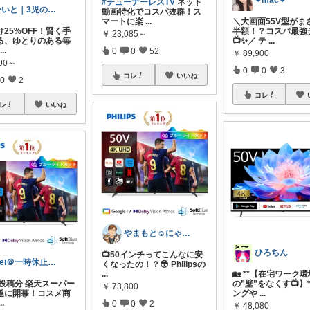
❤︎mac❤︎
#チューナーレスTV
ネット
かいと｜3児の父・お買い得商品分析のプロ
動画特化でコスパ抜群！ス
マートに楽
...
＼大画面55V型がま
25%OFF！賢く手
半額！？コスパ最強
￥
23,085～
る、ゆとりのある毎
📺✨／ テ
...
...
0
0
52
￥
89,900
800～
0
0
3
コレ
いいね
0
2
コレ
レ
いいね
やまもと☺️にゃんこLife🐈
ひろちん
📺50インチってこんなに安
Rei＠一時休止中 お得品紹介屋さん
くなったの！？😳 Philipsの
...
🏡 **【在宅ワーク環
0 投稿分 楽天スーパー
の”壁”をなくす📺】*
￥
73,800
遂に開幕！コスメ商
ングや
...
...
0
0
2
￥
48,080