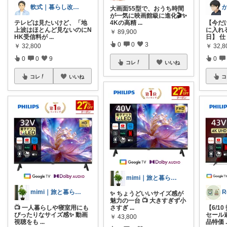
軟式｜暮らし改善ROOM
大画面55型で、おうち時間
が一気に映画館級に進化🎬✨
テレビは見たいけど、「地
4Kの高精
...
【今だけ
上波はほとんど見ないのにN
に入れ
￥
89,900
HK受信料が
...
日】 仕
0
0
3
￥
32,800
￥
32,
0
0
9
0
コレ
いいね
コレ
いいね
コ
mimi｜旅と暮らし ✈️🌿
mimi｜旅と暮らし ✈️🌿
✨ ちょうどいいサイズ感が
魅力の一台 📺 大きすぎず小
📺 一人暮らしや寝室用にも
さすぎ
...
【6/1
ぴったりなサイズ感✨ 動画
セール
￥
43,800
視聴をも
...
品特価