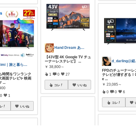
Hand Dream ありがとう
【43V型 4K Google TV チュ
d_da
ーナーレステレビ】
...
mimi｜旅と暮らし ✈️🌿
￥
38,800～
FPDのチューナーレ
うち時間をワンランク
1
0
27
テレビが凄すぎる！📺
大画面テレビ✨ 映画
e
...
マ
...
￥
23,085～
コレ
いいね
900
0
0
6
0
1
コレ
レ
いいね