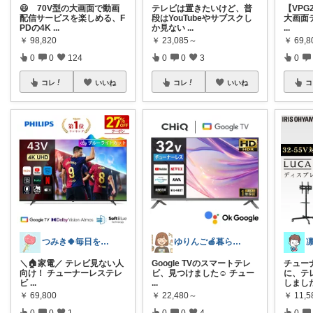
😃 70V型の大画面で動画
テレビは置きたいけど、普
【VPG2
配信サービスを楽しめる、F
段はYouTubeやサブスクし
大画面
PDの4K
...
か見ない
...
...
￥
98,820
￥
23,085～
￥
69,
0
0
124
0
0
3
0
コレ
いいね
コレ
いいね
コ
つみき🍀毎日をご機嫌にする♡
ゆりんご🍎暮らしにまつわるおすすめ品
＼🏠家電／ テレビ見ない人
Google TVのスマートテレ
チュー
向け！ チューナーレステレ
ビ、見つけました☺️ チュー
に、テ
ビ
...
...
しまし
￥
69,800
￥
22,480～
￥
11,5
0
0
1
0
0
4
0