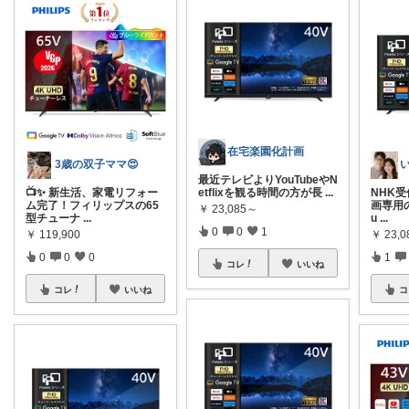
在宅楽園化計画
3歳の双子ママ😍
最近テレビよりYouTubeやN
📺✨ 新生活、家電リフォー
etflixを観る時間の方が長
...
NHK
ム完了！フィリップスの65
画専用の
￥
23,085～
型チューナ
...
u
...
0
0
1
￥
119,900
￥
23,
0
0
0
1
コレ
いいね
コレ
いいね
コ