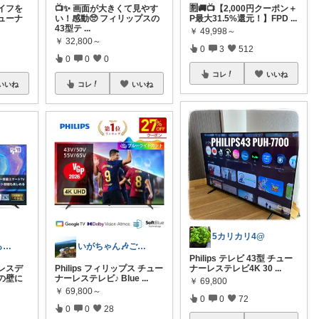
イフを
📺✨ 画面が大きくて見やす
🈹🚚📺【2,000円クーポン＋
ューナ
い！感動🥺 フィリップスの
P最大31.5%還元！】FPD
...
43型テ
...
￥
49,998～
￥
32,800～
0
3
512
0
0
0
コレ
いいね
いいね
コレ
いいね
5カリカリ4@
ゆりんご🍎暮らしにまつわるおすすめ品
いがちゃん🎶ご購入感謝です🎶
Philips テレビ 43型 チュー
レスデ
Philips フィリップス チュー
ナーレステレビ4K 30
...
の壁に
ナーレステレビ♪ Blue
...
￥
69,800
￥
69,800～
0
0
72
0
0
28