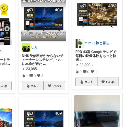
mimi｜旅と暮らし ✈️🌿
しん
ゆー@ガジェットROOM
FPD 43型 Googleテレビで
NHK受信料がかからないチ
毎日の映像体験をもっと快
マートテ
ューナーレステレビ、つい
適
...
roid
...
に本命が来た
...
￥
38,800～
￥
23,085～
0
0
1
1
0
3
コレ
いいね
いいね
コレ
いいね