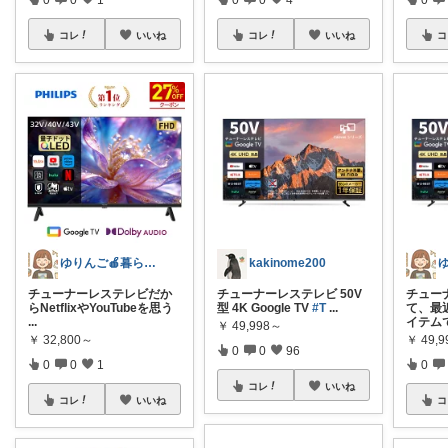
コレ
いいね
コレ
いいね
コ
ゆりんご🍎暮らしにまつわるおすすめ品
kakinome200
チューナーレステレビだか
チューナーレステレビ 50V
チュー
らNetflixやYouTubeを思う
型 4K Google TV
#T
...
て、最
...
イテム
￥
49,998～
￥
32,800～
￥
49,
0
0
96
0
0
1
0
コレ
いいね
コレ
いいね
コ