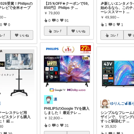
026受賞！Philipsの
【25％OFF★クーポンで59,
🎉新しいエンタメラ
テレビで全米オープ
850円】 Philips テ
...
始めるなら、このチ
ーレススマート
...
￥
79,800
800～
￥
49,980～
0
0
91
0
0
1
0
1
コレ
いいね
レ
いいね
コレ
凛
凛
PHILIPSのGoogle TVを購入
ナーレステレビ用
しました！ 最近テレ
...
シンプルなフレーム
レビスタンドも購入
ザインで、リビング
￥
32,800～
た！ 組
...
すっと馴染むテ
...
0
0
31
80
￥
35,920
2
39
0
0
3