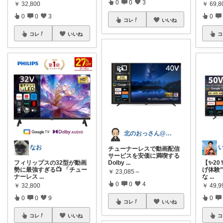
0
0
3
￥
32,800
￥
69,8
0
0
3
0
コレ
いいね
コレ
いいね
コ
北のおっさん@ガジェット好き
なお
チューナーレスで動画配信
サービスを安価に満喫する
フィリップスの32型が動画
Dolby
...
【✨20
勢に最強すぎる📺 「チュー
げ体験
￥
23,085～
ナーレス
...
な
...
0
0
4
￥
32,800
￥
49,
0
0
9
0
コレ
いいね
コレ
いいね
コ