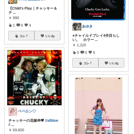
【Child's Play｜チャッキー＆
テ
...
￥
990
1
0
4
あゆき
⭐︎チャイルドプレイ4作目らし
コレ
いいね
い。 ホラー
...
￥
1,320
0
0
0
コレ
いいね
ペペロン♡
チャッキーの花嫁👰🧡
#allblue
#
...
￥
69,800