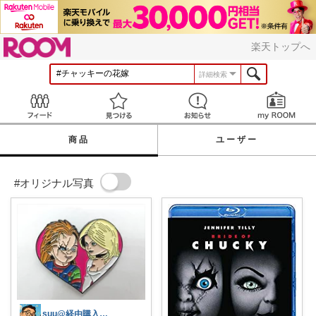
ROOM
楽天トップへ
詳細検索
Feed
見つける
お知らせ
商品
ユーザー
#オリジナル写真
suu@経由購入感謝🙇