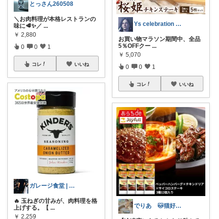
とっさん260508
＼お肉料理が本格レストランの
Ys celebration day
味に🥩✨／
...
￥
2,880
お買い物マラソン期間中、全品
5％OFFクー
...
0
0
1
￥
5,070
コレ
いいね
0
0
1
コレ
いいね
ガレージ食堂 | 開業準備中
🔥 玉ねぎの甘みが、肉料理を格
でりあ 🐱猫好きのグルメ
上げする。【
...
￥
2,259