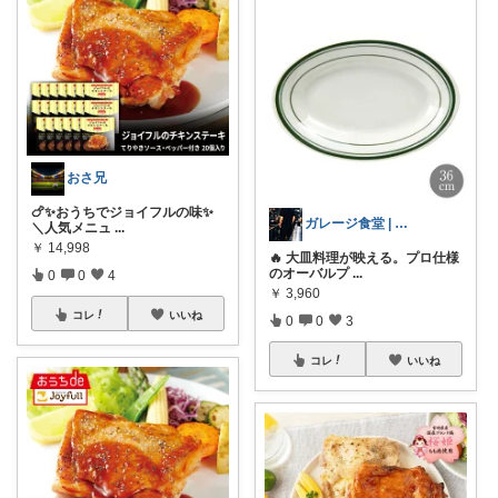
おさ兄
🍗✨おうちでジョイフルの味✨
ガレージ食堂 | 開業準備中
＼人気メニュ
...
￥
14,998
🔥 大皿料理が映える。プロ仕様
のオーバルプ
...
0
0
4
￥
3,960
コレ
いいね
0
0
3
コレ
いいね