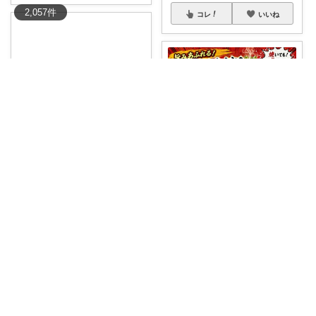
2,057
件
コレ
いいね
suumin🐬ありがとうございます
ジューシーで旨みたっぷり🍗✨
A18-🔻
国産・丹波
...
￥
2,780
[k8800~k6700] 1kg（8,8
...
1
0
65
￥
8,800～
0
1
7
コレ
いいね
コレ
いいね