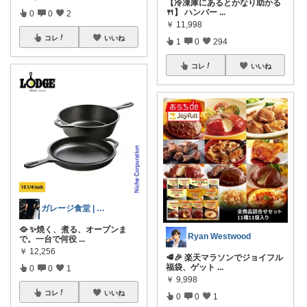
【冷凍庫にあるとかなり助かる
🍴】 ハンバー
...
0
0
2
￥
11,998
コレ
いいね
1
0
294
コレ
いいね
ガレージ食堂 | 開業準備中
🥘 ✨焼く、煮る、オーブンま
Ryan Westwood
で。一台で何役
...
￥
12,256
🥩🎉 楽天マラソンでジョイフル
福袋、ゲット
...
0
0
1
￥
9,998
コレ
いいね
0
0
1