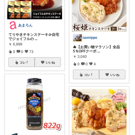
あまろん
てりやきチキンステーキ🥠自宅
namippe
でジョイフルの
...
￥
6,998
🎄【お買い物マラソン】全品
5％OFFクーポ
...
0
0
73
￥
3,040
コレ
いいね
0
0
4
コレ
いいね