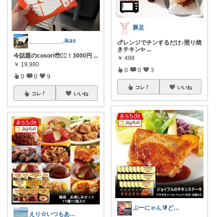
豚足
__________.ikas
🍗レンジでチンするだけ♪照り焼
きチキン✨
...
今話題のcosori🥹❤️‍🔥！3000円
...
￥
498
￥
19,980
0
0
3
0
0
9
コレ
いいね
コレ
いいね
ぶーにゃん🔰どうしたら売れるかな😭
えり☆いつもありがとうございます