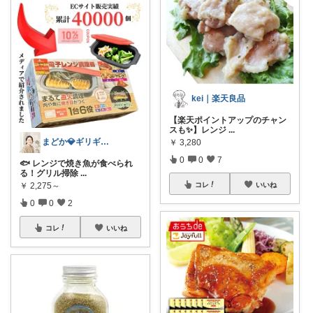
kei｜楽天良品
【楽天ポイントアップのチャン
スも✨】レンジ
...
まどか💎ギリギリアラサーOL
￥
3,280
0
0
7
🐟 レンジで焼き魚が食べられ
る！グリル掃除
...
￥
2,275～
コレ
いいね
0
0
2
コレ
いいね