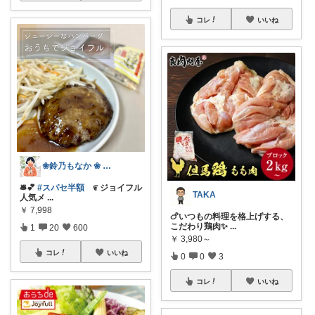
コレ
いいね
❀鈴乃もなか ❀ 穏やかさを大切に
🛎️💕
#スパセ半額
೯ ジョイフル
TAKA
人気メ
...
￥
7,998
🍗いつもの料理を格上げする、
こだわり鶏肉✨
...
1
20
600
￥
3,980～
コレ
いいね
0
0
3
コレ
いいね