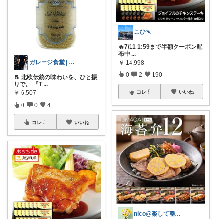
こひ🍡
🔥7/11 1:59まで半額クーポン配
布中
...
ガレージ食堂 | 開業準備中
￥
14,998
0
2
190
🧂 北欧伝統の味わいを、ひと振
りで。 『T
...
￥
6,507
コレ
いいね
0
0
4
コレ
いいね
nico@楽して整う暮らし