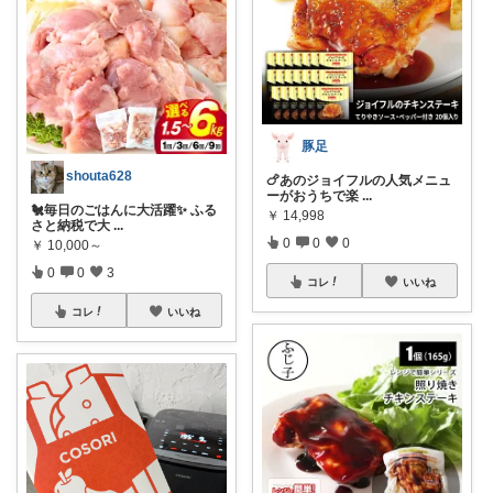
豚足
shouta628
🍗あのジョイフルの人気メニュ
ーがおうちで楽
...
🐔毎日のごはんに大活躍✨ ふる
￥
14,998
さと納税で大
...
0
0
0
￥
10,000～
0
0
3
コレ
いいね
コレ
いいね