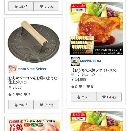
コレ
いいね
MochiROOM
mam＆me Select
【おうちで人気ファミレスの
味！】ジューシー
...
お肉やベーコンをお店のような
￥
14,998
仕上がりに♪
...
0
1
8
￥
3,666
0
0
2
コレ
いいね
コレ
いいね