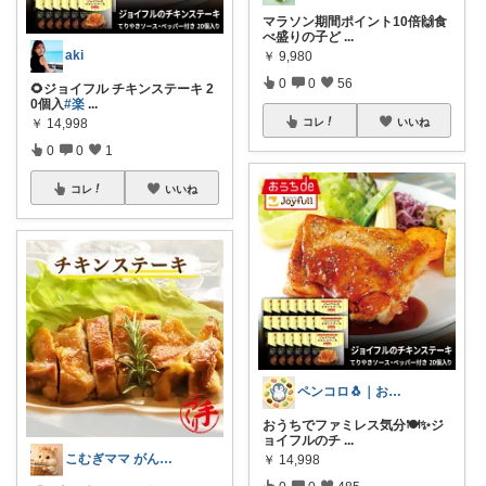
マラソン期間ポイント10倍🙌食
べ盛りの子ど
...
aki
￥
9,980
0
0
56
🌻ジョイフル チキンステーキ 2
0個入
#楽
...
￥
14,998
コレ
いいね
0
0
1
コレ
いいね
ペンコロ🐧｜お菓子・グルメ・ふるさと
おうちでファミレス気分🍽️✨ジ
ョイフルのチ
...
こむぎママ がんばりすぎるママを救う
￥
14,998