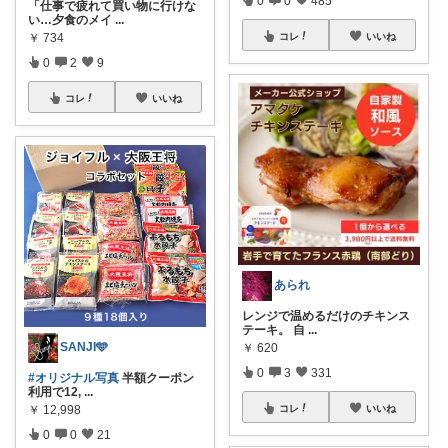
0
0
485
「仕事で疲れて買い物に行けな
い…夕食のメイ
...
￥
734
コレ
いいね
0
2
9
コレ
いいね
あられ
レンジで温めるだけのチキンス
テーキ。 自
...
SANJI🩵
￥
620
0
3
331
#オリジナル写真
半額クーポン
利用で12,
...
￥
12,998
コレ
いいね
0
0
21