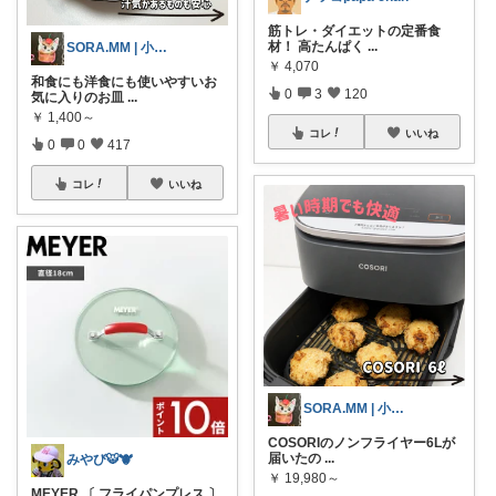
筋トレ・ダイエットの定番食
材！ 高たんぱく
...
SORA.MM | 小学生姉妹ママ👭
￥
4,070
和食にも洋食にも使いやすいお
0
3
120
気に入りのお皿
...
￥
1,400～
コレ
いいね
0
0
417
コレ
いいね
SORA.MM | 小学生姉妹ママ👭
COSORIのノンフライヤー6Lが
届いたの
...
みやび🐯🐮
￥
19,980～
MEYER 〔 フライパンプレス 〕