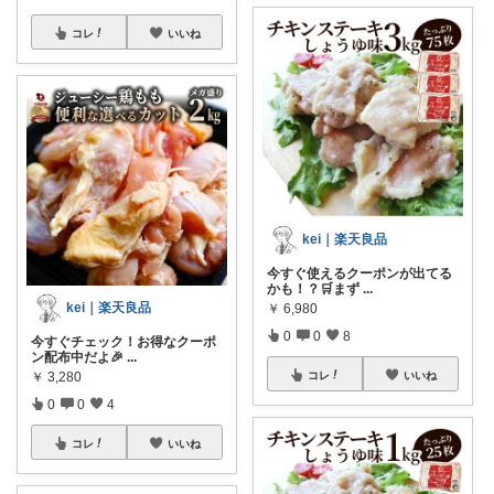
コレ
いいね
kei｜楽天良品
今すぐ使えるクーポンが出てる
かも！？🛒まず
...
kei｜楽天良品
￥
6,980
0
0
8
今すぐチェック！お得なクーポ
ン配布中だよ🎉
...
￥
3,280
コレ
いいね
0
0
4
コレ
いいね