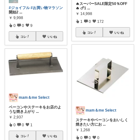
🔥スーパーSALE限定50％OFF
#ジョイフル
#お買い物マラソン
🔥 🍗1
...
開始2
...
￥
14,998
￥
9,998
1
0
172
0
0
9
コレ
いいね
コレ
いいね
mam＆me Select
ベーコンやステーキをお店のよ
mam＆me Select
うな焼き上がり
...
￥
2,937
ステーキやベーコンをおいしく
焼きたい方にお
...
0
0
1
￥
1,268
コレ
いいね
0
0
0