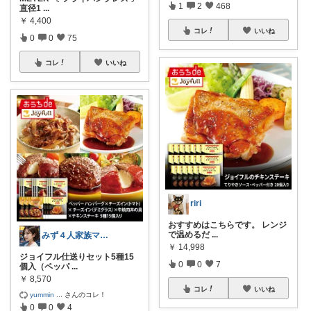
1
2
468
直径1
...
￥
4,400
コレ
いいね
0
0
75
コレ
いいね
riri
おすすめはこちらです。 レンジ
で温めるだ
...
みず４人家族ママ★３０代子育て奮闘中🙆
￥
14,998
ジョイフル仕送りセット5種15
0
0
7
個入（ペッパ
...
￥
8,570
コレ
いいね
yummin
...
さんのコレ！
0
0
4