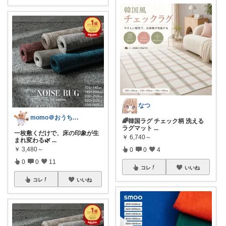
なつ
momo＠おうち大好き💛
🌈韓国ラグ チェック柄 洗える
ラグマット
...
一枚敷くだけで、床の印象が生
￥
6,740～
まれ変わる🌿
...
￥
3,480～
0
0
4
0
0
11
コレ
いいね
コレ
いいね