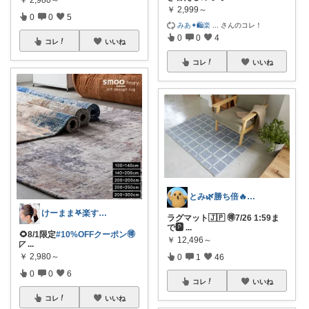
￥
2,999～
0
0
5
みあ✦🛍️楽
...
さんのコレ！
0
0
4
コレ
いいね
コレ
いいね
とみ🌿勝ち倍🔥買い忘れは大丈夫？🥹
けーまま𖤐楽する家づくり☀︎*.｡
ラグマット🇯🇵 🉐7/26 1:59ま
で🅿
...
🌻8/1限定
#10%OFFクーポン🉐
￥
12,496～
◸
...
￥
2,980～
0
1
46
0
0
6
コレ
いいね
コレ
いいね