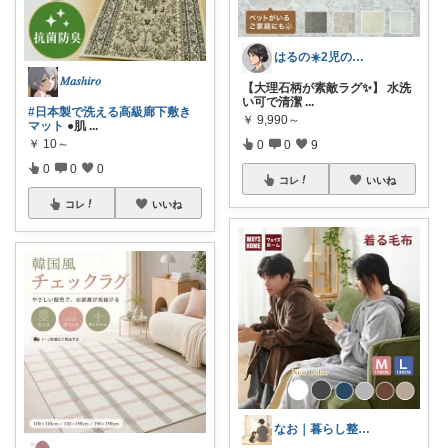
はるの☀️2児のママ𓂃◌𓈒𓐍
𝑀𝑎𝑠ℎ𝑖𝑟𝑜
【大理石柄が素敵ラグ✨】 水洗
い可で清潔
...
#日本製で洗える高級廊下敷き
￥
9,990～
マット
●肌
...
￥
10～
0
0
9
0
0
0
コレ
いいね
コレ
いいね
なお｜暮らし整えROOM｜犬もいます🐕