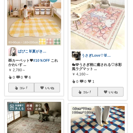
ぱぴこ🐰夏がきた☀️☁️🏖👒🩷
うさぎLove♡🐰みーちゃん🐰
🧸カーペット🤎
#10％OFF
これ
かわいす
...
🐇🩷うさぎ柄に癒される♡水彩
風ラグマット
...
￥
2,780～
￥
4,160～
0
0
6
0
0
1
コレ
いいね
コレ
いいね