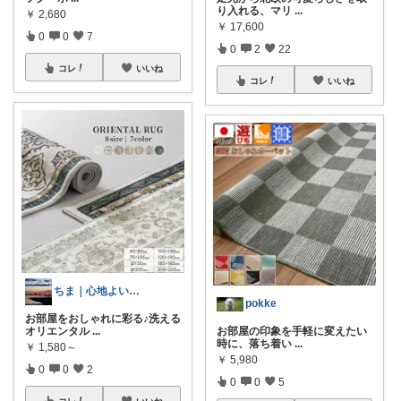
り入れる、マリ
...
￥
2,680
￥
17,600
0
0
7
0
2
22
コレ
いいね
コレ
いいね
ちま｜心地よい日常のアイテム🍁
pokke
お部屋をおしゃれに彩る♪洗える
オリエンタル
...
お部屋の印象を手軽に変えたい
時に、落ち着い
...
￥
1,580～
￥
5,980
0
0
2
0
0
5
コレ
いいね