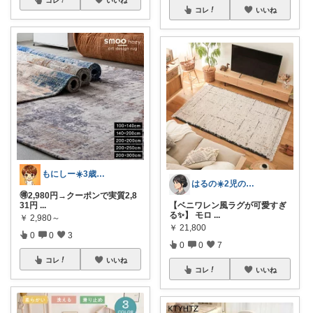
コレ
いいね
もにしー☀️3歳娘と0歳息子のパパ🧡
はるの☀️2児のママ𓂃◌𓈒𓐍
🉐2,980円→クーポンで実質2,8
31円
...
【ベニワレン風ラグが可愛すぎ
る✨】 モロ
...
￥
2,980～
￥
21,800
0
0
3
0
0
7
コレ
いいね
コレ
いいね