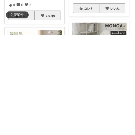
0
0
2
コレ
いいね
2,090
件
コレ
いいね
ayapo🌱インテリア&雑貨
まいにちセレクトdays
🌱
#ラグマット
ふんわりやわら
か、かわいい
...
お部屋がパッと華やぐ、おしゃ
￥
5,390～
れな韓国風ラグ
...
￥
6,740～
0
0
14
みお⌇暮らしを
...
さんのコレ！
コレ
いいね
0
0
2
コレ
いいね