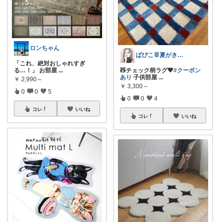
ロンちゃん
ぱぴこ🐰夏がきた☀️☁️🏖👒🩷
「これ、絶対おしゃれすぎ
る…！」 お部屋
...
🧸チェック柄ラグ🤎
#クーポン
あり
子供部屋
...
￥
2,990～
￥
3,300～
0
0
5
0
0
4
コレ
いいね
コレ
いいね