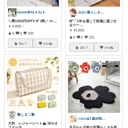
Кanon🌸4y👧3y👦
みお⌇暮らしをちょっと心地よく
＼🉐1000円OFFｸｰﾎﾟﾝ🧸／
#k
...
ꕤ︎︎*･ﾟ1年を通して快適に過ごせ
るウー
...
￥
9,800～
￥
45,800
0
0
295
0
2
251
コレ
いいね
コレ
いいね
📚しまこ📚
coco🍒1歳👶🏻5歳🐈
大判 レジャーシート🏔️ 36%オ
フクーポ
...
足元から北欧の可愛らしさを取