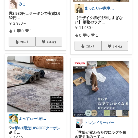
みこ
まったり@家事ラク時短アイテム
🉐2,980円→クーポンで実質2,6
82円
...
【モザイク柄が主張しすぎな
い】 柄物のラグ
...
￥
2,980～
￥
11,980～
1
0
1
0
0
1
コレ
いいね
コレ
いいね
よっすぃー⌇朝コレ☀楽しい暮らし😇
トレンドリーバー
💡
#🉐8/1限定10%OFFクーポン
🌿【
...
「季節が変わるたびにラグを敷
き替えるのって
...
￥
2,980～