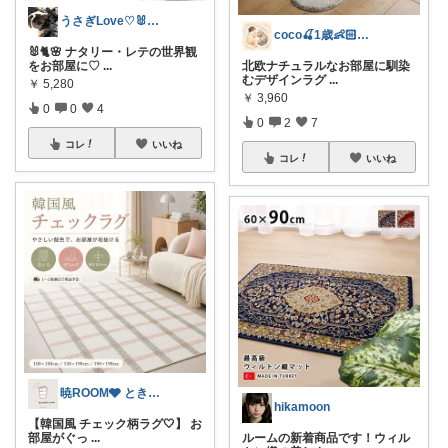
うさぎLove♡🐰みーちゃん🐰
coco🍒1歳👶🏻5歳🐈
🐰🐈🌸 ナタリー・レテの世界観
をお部屋に♡
...
北欧ナチュラルなお部屋に馴染
むデザインラグ
...
￥
5,280
￥
3,960
0
0
4
0
2
7
コレ
いいね
コレ
いいね
暁ROOM🩶 ときめく暮らしのセレクト
hikamoon
【韓国風 チェック柄ラグ🤍】 お
部屋がぐっ
...
ルームの新着商品です！ウィル