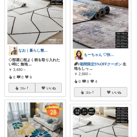
なお｜暮らし整えROOM｜犬もいます🐕
もーちゃん ♡快適生活~旅行大好き🌈✨
◇部屋に程よく柄を取り入れた
い時に 無地
...
🌈
#期間限定5%OFFクーポン
生
地もしっ
...
￥
3,480～
￥
2,980～
0
0
9
0
0
4
コレ
いいね
コレ
いいね