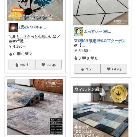
2児のパパキャンパー
よっすぃー⌇朝コレ☀楽しい暮らし😇
＼夏も、さらっと心地いい😊／
🧺❄️✨”足
...
💡
#🉐8/1限定15%OFFクーポン
🌿【
...
￥
4,180～
￥
3,480～
0
0
2
0
0
6
コレ
いいね
コレ
いいね