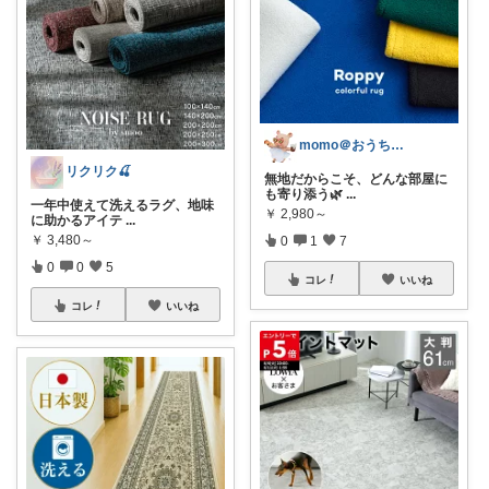
momo＠おうち大好き💛
リクリク🍒
無地だからこそ、どんな部屋に
も寄り添う🌿
...
一年中使えて洗えるラグ、地味
￥
2,980～
に助かるアイテ
...
￥
3,480～
0
1
7
0
0
5
コレ
いいね
コレ
いいね