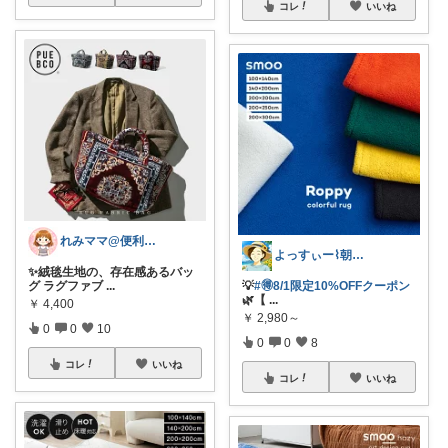
コレ
いいね
れみママ@便利雑貨¸¸kids
よっすぃー⌇朝コレ☀楽しい暮らし😇
✨絨毯生地の、存在感あるバッ
グ ラグファブ
...
💡
#🉐8/1限定10%OFFクーポン
🌿【
...
￥
4,400
￥
2,980～
0
0
10
0
0
8
コレ
いいね
コレ
いいね