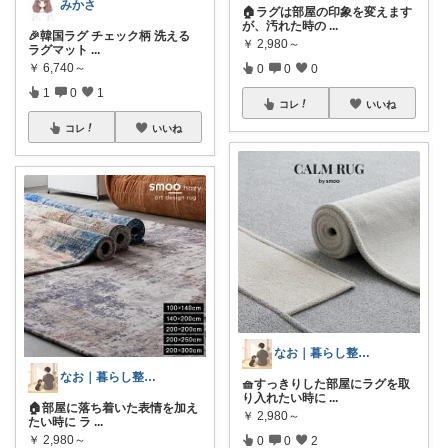
みかさ
🏠ラグは部屋の印象を変えます
が、汚れた時の
...
🎉韓国ラグ チェック柄 洗える
￥
2,980～
ラグマット
...
￥
6,740～
0
0
0
1
0
1
コレ
いいね
コレ
いいね
なお｜暮らし整えROOM｜犬もいます🐕
なお｜暮らし整えROOM｜犬もいます🐕
🧺すっきりした部屋にラグを取
り入れたい時に
...
🏠部屋に落ち着いた表情を加え
￥
2,980～
たい時に ラ
...
￥
2,980～
0
0
2