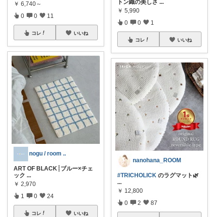
トン織の美しさ
...
￥
6,740～
￥
5,990
0
0
11
0
0
1
コレ
いいね
コレ
いいね
nogu / room ..
nanohana_ROOM
ART OF BLACK┊ブルー×チェ
ック
...
#TRICHOLICK
のラグマット🌿
...
￥
2,970
￥
12,800
1
0
24
0
2
87
コレ
いいね