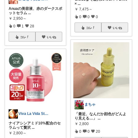
×
...
Anuaの美容液、赤のダークスポ
￥
7,475～
ットセラム
...
0
0
0
￥
2,950～
0
1
28
コレ
いいね
コレ
いいね
まちゃ
Viva La Vida Studio
「最近、なんだか顔色がどんよ
り見える…」
...
ナイアシンアミド10%配合のセ
￥
2,800
ラムって贅沢
...
0
0
20
￥
2,800～