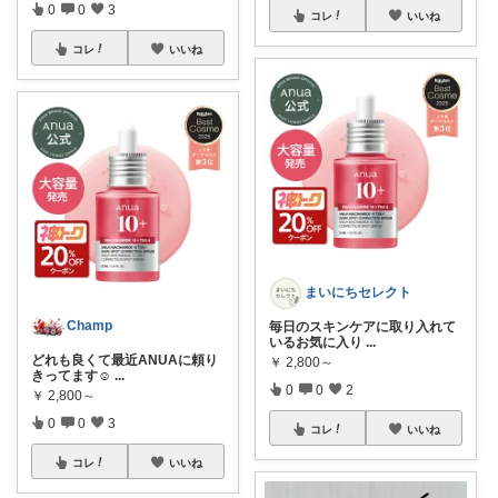
0
0
3
コレ
いいね
コレ
いいね
まいにちセレクト
Champ
毎日のスキンケアに取り入れて
いるお気に入り
...
どれも良くて最近ANUAに頼り
￥
2,800～
きってます☺
...
0
0
2
￥
2,800～
0
0
3
コレ
いいね
コレ
いいね