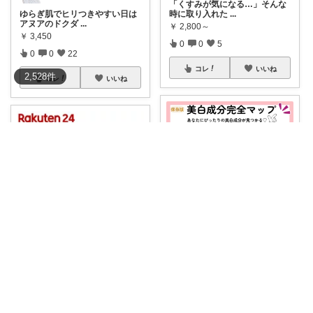
「くすみが気になる…」そんな
時に取り入れた
...
ゆらぎ肌でヒリつきやすい日は
アヌアのドクダ
...
￥
2,800～
￥
3,450
0
0
5
0
0
22
コレ
いいね
2,528
件
コレ
いいね
30代からの韓国美容研究室🧪
タクマ(肌活)
📖【全6枚】保存版💗美白成分
完全マップ｜あ
...
ナイアシンアミド配合で肌にう
るおいを与え、
...
￥
2,480
￥
2,420
0
0
115
売切れ