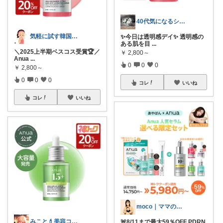
40代気になるシミたるみくすみ毛穴
気軽に試す韓国コスメROOM
✨今日は透明感デイ✨ 透明感の
ある肌を目
...
＼2025上半期ベスコス受賞🏆／
￥
2,800～
Anua
...
0
0
0
￥
2,800～
0
0
0
コレ
いいね
コレ
いいね
​moco｜ママのリアルと推し暮らし
みこと💄美容コスメ＆丁寧な暮らし
🚨8/11まで最大59％OFF PDRN