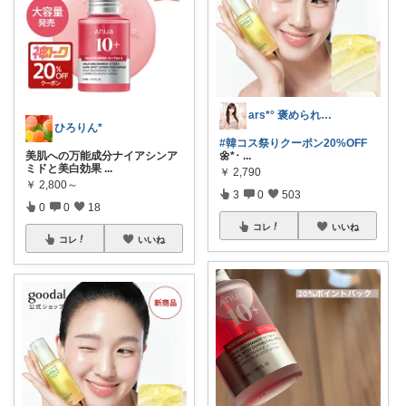
ars*° 褒められ美肌へ🫧
ひろりん*
#韓コス祭りクーポン20%OFF
🌼*･
...
美肌への万能成分ナイアシンア
ミドと美白効果
...
￥
2,790
￥
2,800～
3
0
503
0
0
18
コレ
いいね
コレ
いいね