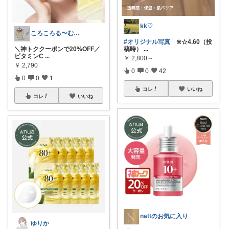
kk♡
ころころる〜む✨経由購入感謝です✨
#オリジナル写真
❇️☆4.60（投
稿時）
...
＼神トククーポンで20%OFF／
ビタミンC
...
￥
2,800～
￥
2,790
0
0
42
0
0
1
コレ
いいね
コレ
いいね
nattのお気に入り
ゆりか