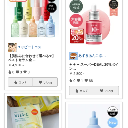
ユッピー｜コスメと子育てROOM
あずきあんこ@ぷち美容＆育児＆時短専門
【肌悩みに合わせて選べる✨】
ベストセラム全
...
✦ ✦ ✦ スーパーDEAL 20%ポイ
￥
4,910～
ン
...
0
3
3
￥
2,800～
0
1
66
コレ
いいね
コレ
いいね