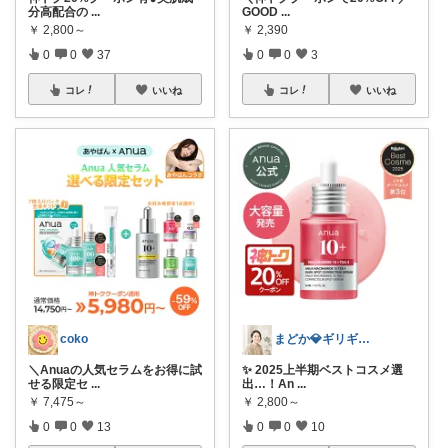
分高配合の
...
GOOD
...
￥
2,800～
￥
2,390
0
0
37
0
0
3
コレ
いいね
コレ
いいね
coko
まどか💎ギリギリアラサーOL
＼Anuaの人気セラムをお得に試
✨ 2025上半期ベストコスメ選
せる限定セ
...
出…！An
...
￥
7,475～
￥
2,800～
0
0
13
0
0
10