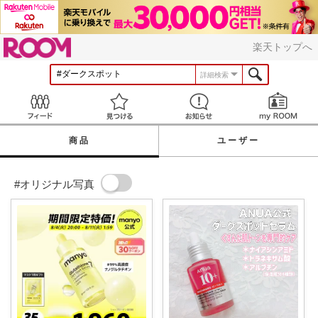
ROOM
楽天トップへ
詳細検索
Feed
見つける
お知らせ
商品
ユーザー
#オリジナル写真