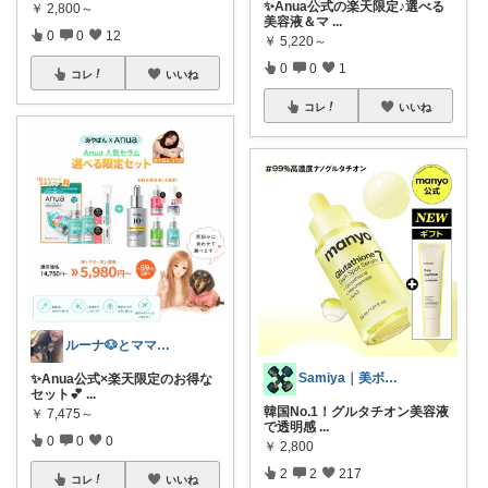
✨Anua公式の楽天限定♪選べる
￥
2,800～
美容液＆マ
...
0
0
12
￥
5,220～
0
0
1
コレ
いいね
コレ
いいね
ルーナ🐶とママのおすすめROOM✨
Samiya｜美ボディトレーナー
✨Anua公式×楽天限定のお得な
セット💕
...
韓国No.1！グルタチオン美容液
￥
7,475～
で透明感
...
0
0
0
￥
2,800
2
2
217
コレ
いいね