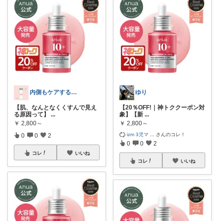
内側もケアする美肌習慣ROOM
ゆり
【肌、なんとなくくすんで見え
【20％OFF!｜神トククーポン対
る原因って】
...
象】【新
...
￥
2,800～
￥
2,800～
izm 3児マ
...
さんのコレ！
0
0
2
0
0
2
コレ
いいね
コレ
いいね