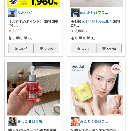
なおハピ
mai お礼はプロフに𓅯𖤣𖥧✳︎
【おすすめポイント】 35%OFF
★4.60
#オリジナル写真
＼20%
で1,
...
OF
...
￥
2,800
￥
2,800～
0
0
80
0
0
31
コレ
いいね
コレ
いいね
みっこ🪴日々感謝🌷いいね上限🙏
みこと💄美容コスメ＆丁寧な暮らし
神トク20%クーポン有❣️美肌成
＼神トククーポンで20%OFF／