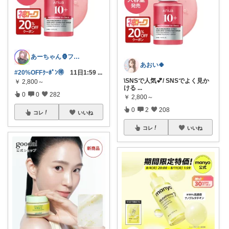
あーちゃん🦍フォロワー様1万人🙇💖
あおい🍀
#20%OFFｸｰﾎﾟﾝ🉐
11日1:59
...
\SNSで人気💕/ SNSでよく見か
￥
2,800～
ける
...
0
0
282
￥
2,800～
0
2
208
コレ
いいね
コレ
いいね