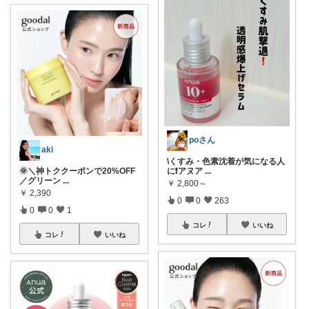
poさん
aki
\くすみ・色素沈着が気になる人
に❗️アヌア
...
🌞＼神トククーポンで20%OFF
／グリーン
...
￥
2,800～
￥
2,390
0
0
263
0
0
1
コレ
いいね
コレ
いいね