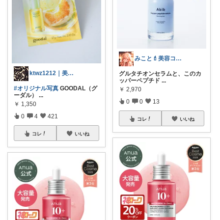
みこと💄美容コスメ＆丁寧な暮らし
ktwz1212｜美容好きROOM🫧
グルタチオンセラムと、このカ
ッパーペプチド
...
#オリジナル写真
GOODAL（グ
￥
2,970
ーダル）
...
0
0
13
￥
1,350
0
4
421
コレ
いいね
コレ
いいね