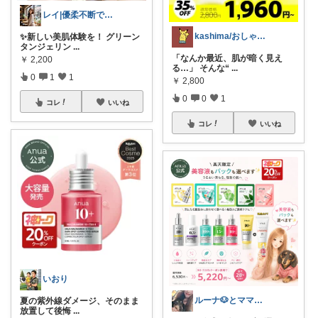
レイ|優柔不断で選べない🥲
kashima/おしゃれ清潔感指南役
✨新しい美肌体験を！ グリーン
タンジェリン
...
「なんか最近、肌が暗く見え
￥
2,200
る…」 そんな“
...
0
1
1
￥
2,800
0
0
1
コレ
いいね
コレ
いいね
いおり
ルーナ🐶とママのおすすめROOM✨
​夏の紫外線ダメージ、そのまま
放置して後悔
...