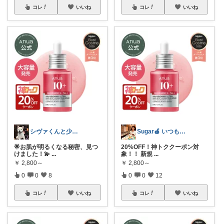
コレ
いいね
コレ
いいね
シヴァくんと少佐のROOM
Sugar🍎 いつもの毎日を気分良く♡
🌟お肌が明るくなる秘密、見つ
20%OFF！神トククーポン対
けました！💫
...
象！！ 新規
...
￥
2,800～
￥
2,800～
0
0
8
0
0
12
コレ
いいね
コレ
いいね