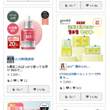
コレ
いいね
カズ|料理|美容
ars*° 褒められ美肌へ🫧
✨最近こればっかり使ってる🥹
🤍 SNSで
...
#7/19の20時〜エントリーでP5
￥
2,800～
倍
✨
...
0
1
13
￥
3,900～
1
0
622
コレ
いいね
コレ
いいね