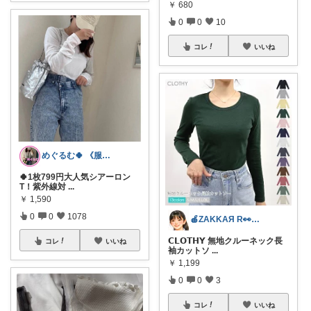
￥
680
0
0
10
コレ
いいね
めぐるむ🍀 《服と暮らし》朝コレ
🍀1枚799円大人気シアーロン
T！紫外線対
...
￥
1,590
0
0
1078
🍎ZAKKAЯ R👀M 経由購入感謝
𝗖𝗟𝗢𝗧𝗛𝗬 無地クルーネック長
コレ
いいね
袖カットソ
...
￥
1,199
0
0
3
コレ
いいね