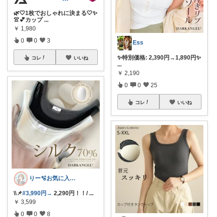
🌿🤍1枚でおしゃれに決まる🤍✨
👚💕カップ
...
￥
1,980
0
0
3
Ess
✨特別価格: 2,390円→1,890円✨
コレ
いいね
...
￥
2,190
0
0
25
コレ
いいね
りー🫧お気に入りのある暮らし🧺
\\📌
#3,990円→
2,290円！！/
...
￥
3,599
0
0
8