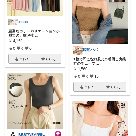
cocot
豊富なカラーバリエーションが
魅力の、微弾性
...
￥
4,153
0
0
0
時短パパ
1枚で即こなれ見え✨着回し力抜
コレ
いいね
群のチューブ
...
￥
1,560
0
0
10
コレ
いいね
BESTWEAR楽天市場店