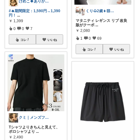
けめこ🍀ありがとうございます🤭💕
#🔥期間限定：1,590円→1,390
くり🌰2歳👧🏻ママ❀育児/洋服
円！
...
マタニティ レギンス リブ 改良
￥
1,399
版がクーポ
...
0
0
7
￥
2,080
1
0
69
コレ
いいね
コレ
いいね
クミ｜メンズファッションROOM
Tシャツよりきちんと見えて、
ポロシャツより
...
￥
2,490