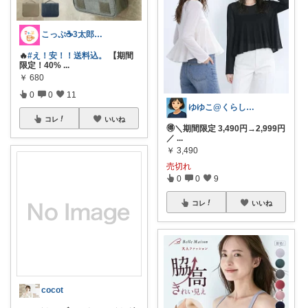
こっぷ☕️3太郎ママ
🔥
#え！安！！送料込。
【期間
限定！40%
...
￥
680
0
0
11
ゆゆこ@くらしを楽に便利に✨
コレ
いいね
🉐＼期間限定 3,490円→2,999円
／
...
￥
3,490
売切れ
0
0
9
コレ
いいね
cocot