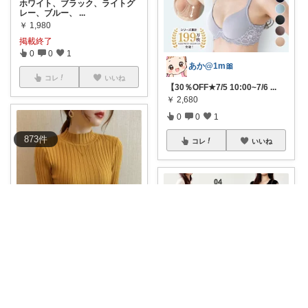
ホワイト、ブラック、ライトグ
レー、ブルー、
...
￥
1,980
掲載終了
0
0
1
あか@1m🎀
コレ
いいね
【30％OFF★7/5 10:00~7/6
...
￥
2,680
0
0
1
873
件
コレ
いいね
(仮)ご購入感謝致します😊
上品に詰まったプチハイネック
や スタイルア
...
￥
1,789