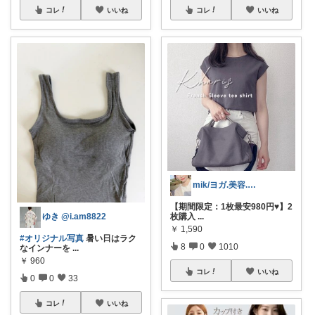
コレ
いいね
コレ
いいね
mik/ヨガ.美容.ファッション𓂃.✿
【期間限定：1枚最安980円♥️】2
枚購入
...
ゆき @i.am8822
￥
1,590
#オリジナル写真
暑い日はラク
8
0
1010
なインナーを
...
￥
960
コレ
いいね
0
0
33
コレ
いいね