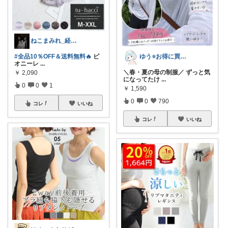
ねこまみれ_経由感謝致します🐈
#全品10％OFF＆送料無料🔥
ピ
ゆう⭐️お得に買いたいワーママ‼️
オニーレ
...
＼春・夏の母の制服／ ずっと気
￥
2,090
になってたけ
...
0
0
1
￥
1,590
0
0
790
コレ
いいね
コレ
いいね