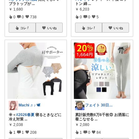
ブラトップが
...
トン 綿
...
￥
1,680
￥
6,203
0
0
738
0
0
5
コレ
いいね
コレ
いいね
Machi ♬♪ 🕊
フェイト 30日感謝です😊
🌞＜
#2026春夏
寝るときなどに
累計販売数6万6千枚😍 お洒落に
冷え対策
...
着こなせる
...
￥
2,038
￥
2,080
1
1
208
1
0
84