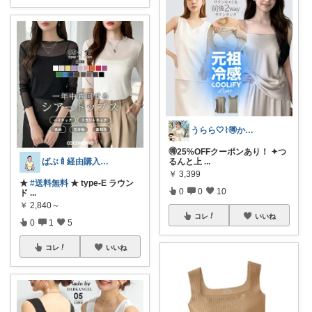
うらら🤍⌇🉐かわいい暮らし
🉐25%OFFクーポンあり！ ✦つ
るんと上
...
ばぶ🍼経由購入ありがとうございます🫶
￥
3,399
★
#送料無料
★ type-E ラウン
0
0
10
ド
...
￥
2,840～
コレ
いいね
0
1
5
コレ
いいね