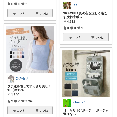
0
0
2
Ess
30%OFF！夏の夜を涼しく過ご
コレ
いいね
す接触冷感
...
￥
4,312
0
0
9
コレ
いいね
ひのもり
ブラ紐を隠してすっきり美しく
✨ 【綿95％
...
￥
1,580～
2
0
2799
cokoco⚓︎
【 吊り下げポーチ 】 ポーチも
コレ
いいね
置けない
...