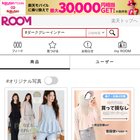
ROOM
楽天トップへ
詳細検索
Feed
見つける
お知らせ
商品
ユーザー
#オリジナル写真