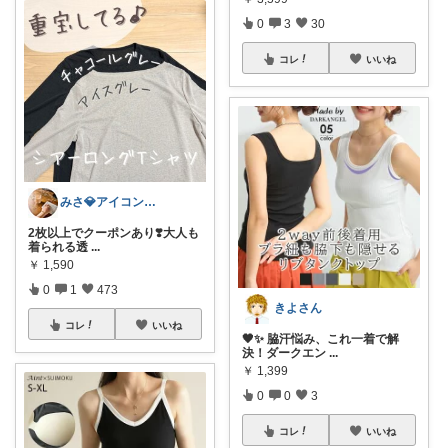
0
3
30
コレ
いいね
みさ💎アイコン変更|子育ても暮らしも
2枚以上でクーポンあり❣️大人も
着られる透
...
￥
1,590
0
1
473
きよさん
コレ
いいね
🖤✨ 脇汗悩み、これ一着で解
決！ダークエン
...
￥
1,399
0
0
3
コレ
いいね