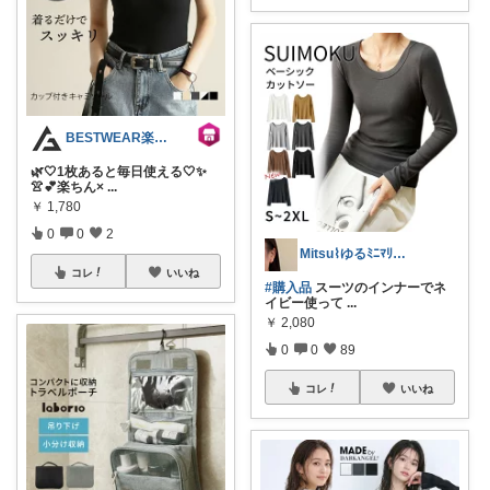
BESTWEAR楽天市場店
🌿🤍1枚あると毎日使える🤍✨
👚💕楽ちん×
...
￥
1,780
0
0
2
Mitsu⌇ゆるﾐﾆﾏﾘｽﾄの暮らし🌿
コレ
いいね
#購入品
スーツのインナーでネ
イビー使って
...
￥
2,080
0
0
89
コレ
いいね