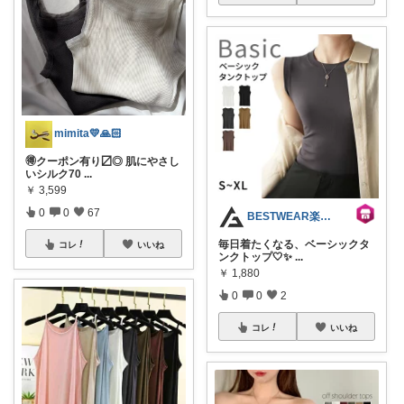
mimita💛🙏🏻
🉐クーポン有り〼◎ 肌にやさし
いシルク70
...
￥
3,599
0
0
67
BESTWEAR楽天市場店
毎日着たくなる、ベーシックタ
コレ
いいね
ンクトップ🤍✨
...
￥
1,880
0
0
2
コレ
いいね