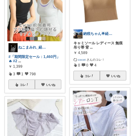
納税ちゃん🌟経由購入★
キャミソール レディース 無痕
吊り帯 背
...
ねこまみれ_経由感謝致します🐈
￥
4,589
#「期間限定セール：1,460円」
cocot
さんのコレ！
🔥
#2
...
0
0
4
￥
1,399
3
1
798
コレ
いいね
コレ
いいね