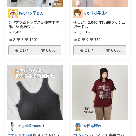
あんバタ子さん🥞🍞
りか┊小学生2人4人家族2LDK暮らし
✨ペプラムトップスが優秀すぎ
今日だけ1,000円❣️万能ラッシュ
る…✨ 高めウ
...
ガード
...
￥
2,499
￥
1,111～
2
2
1201
0
0
775
コレ
いいね
コレ
いいね
miyuki⌇mama⌇注文住宅計画中
今日も晴れ
#オリジナル写真
見えてもいい
#Tシャツ
レディース 半袖 コッ