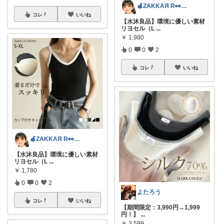
🍎ZAKKAЯ R👀M 経由購入感謝
コレ
いいね
【水沐良品】環境に優しい素材
リヨセル（L
...
￥
1,980
0
0
2
コレ
いいね
🍎ZAKKAЯ R👀M 経由購入感謝
【水沐良品】環境に優しい素材
リヨセル（L
...
￥
1,780
0
0
2
よたろう
コレ
いいね
【期間限定：3,990円→1,999
円！】
...
￥
3,599