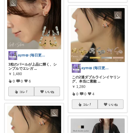
aym🥨 (毎日更新してます🙌)
3粒のパールが上品に輝く、シ
aym🥨 (毎日更新してます🙌)
ンプルでエレガ
...
￥
1,480
この2連ダブルラインイヤリン
0
0
6
グ、本当に素敵
...
￥
1,280
コレ
いいね
0
0
4
コレ
いいね