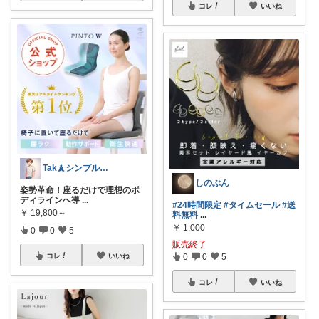
コレ
いいね
Tak🗼シンプルで健康的な暮らし
しのぶん
姿勢革命！座るだけで理想のボ
ディラインへ導
...
#24時間限定
#タイムセール
#送
￥
19,800～
料無料
...
￥
1,000
0
0
5
販売終了
0
0
5
コレ
いいね
コレ
いいね