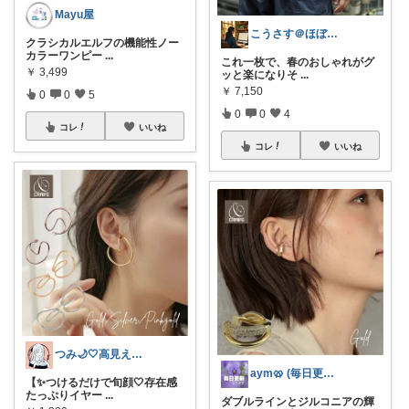
Mayu屋
こうさす＠ほぼ毎日更新
クラシカルエルフの機能性ノー
カラーワンピー
...
これ一枚で、春のおしゃれがグ
￥
3,499
ッと楽になりそ
...
￥
7,150
0
0
5
0
0
4
コレ
いいね
コレ
いいね
つみ🌙🤍高見えアクセ&ファッション
aym🥨 (毎日更新してます🙌)
【✨つけるだけで旬顔🤍存在感
たっぷりイヤー
...
ダブルラインとジルコニアの輝