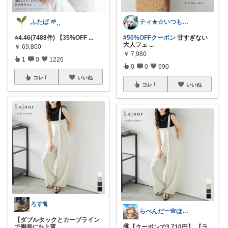
ふたば 🌱⸒⸒
ティ★☆いつもありがとうございます♪☆★
⭐️4.46(7488件) 【35%OFF
...
#50%OFFクーポン
甘すぎない
大人フェ
...
￥
69,800
￥
7,980
1
0
1226
0
0
690
コレ
いいね
コレ
いいね
ろす🐈
らべんだー🌸ほっと癒されるものを
【ダブルタックとカーブライン
で脚長に✨上質
...
🉐【クーポンで3,710円】 【ラ