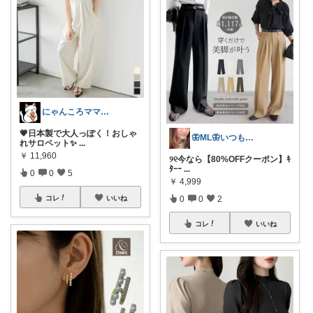
にゃんころママROOM
💗日本製で大人っぽく！おしゃ
🦋ML🦋いつもありがとう💓
れサロペット✨
...
￥
11,960
୨୧今なら【80%OFFクーポン】ｷ
ﾀｰｰ
...
0
0
5
￥
4,999
0
0
2
コレ
いいね
コレ
いいね