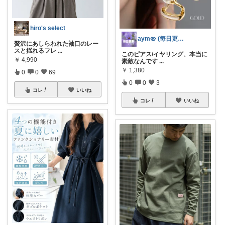
hiro's select
aym🥨 (毎日更新してます🙌)
贅沢にあしらわれた袖口のレー
スと揺れるフレ
...
このピアス/イヤリング、本当に
￥
4,990
素敵なんです
...
￥
1,380
0
0
69
0
0
3
コレ
いいね
コレ
いいね