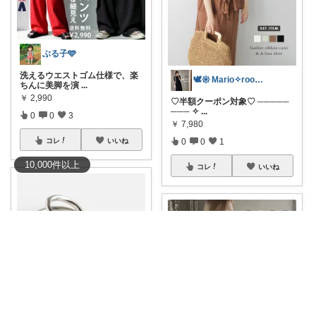
ぶる子🩵
洗えるウエストゴム仕様で、楽
🕊𑁍 Mario✧room 𑁍🕊
ちんに美脚を演
...
￥
2,990
♡半額クーポン対象♡ ─────
─── ✧
...
0
0
3
￥
7,980
0
0
1
コレ
いいね
10,000
件
以上
コレ
いいね