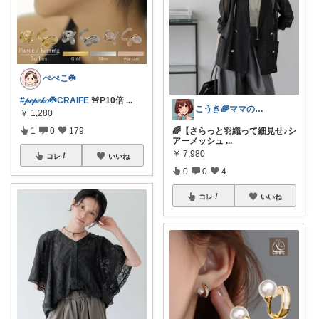
ぺぺこ☘️
#𝓅𝑒𝓅𝑒𝓀𝑜☘️CRAIFE
🚨P10倍
...
こうき🌈ママの着痩せ服&快適な暮らし
￥
1,280
1
0
179
🌈【さらっと羽織って細見せ♪シ
アーメッシュ
...
￥
7,980
コレ
いいね
0
0
4
コレ
いいね