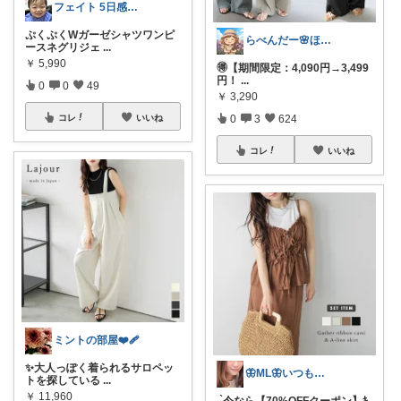
フェイト 5日感謝です😊
ぷくぷくWガーゼシャツワンピ
らべんだー🌸ほっと癒されるものを
ースネグリジェ
...
￥
5,990
🉐【期間限定：4,090円→3,499
円！
...
0
0
49
￥
3,290
0
3
624
コレ
いいね
コレ
いいね
ミントの部屋❤️‍🩹
✨大人っぽく着られるサロペッ
🦋ML🦋いつもありがとう💓
トを探している
...
￥
11,960