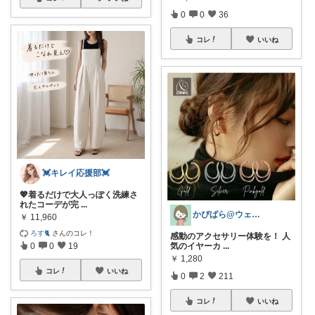
0
0
36
コレ
いいね
💓キレイ応援部💓
💖着るだけで大人っぽく洗練さ
れたコーデが完
...
かぴばら@ウェルネスな暮らし|ゆる楽
￥
11,960
ろす🐈
さんのコレ！
感動のアクセサリー体験を！ 人
0
0
19
気のイヤーカ
...
￥
1,280
コレ
いいね
0
2
211
コレ
いいね