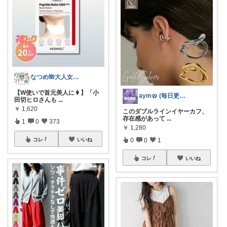
なつめ🌺大人女子のお悩み美容🫧
【W使いで首元美人に👩】「小
aym🥨 (毎日更新してます🙌)
田切ヒロさんも
...
￥
1,620
このダブルラインイヤーカフ、
存在感があって
...
1
0
373
￥
1,280
0
0
1
コレ
いいね
コレ
いいね