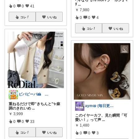
- ̗̀今なら【70%OFFクーポン】ｷ
ﾀ
...
0
0
41
￥
7,980
0
0
4
コレ
いいね
コレ
いいね
ビバビーバ🍰 経由購入感謝です♥
重ねるだけで即"きちんと"✨麻
aym🥨 (毎日更新してます🙌)
調のきれいめ
...
￥
3,999
このイヤーカフ、見た瞬間「可
愛い！」って声
...
0
0
33
￥
1,480
0
0
3
コレ
いいね