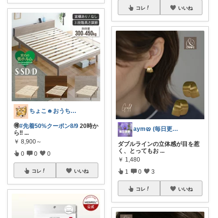
コレ
いいね
ちょこ☻おうち時間充実🏠アイテム
🉐
#先着50%クーポン8/9
20時か
aym🥨 (毎日更新してます🙌)
ら‼
...
￥
8,900～
ダブルラインの立体感が目を惹
く、とってもお
...
0
0
0
￥
1,480
1
0
3
コレ
いいね
コレ
いいね