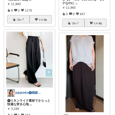
クなのに
...
￥
11,960
￥
11,960
8
2
1176
0
0
647
コレ
いいね
コレ
いいね
jujujunko🥝感謝です✨️✨️
🥝リネンライク素材でさらっと
快適な穿き心地
...
￥
3,199