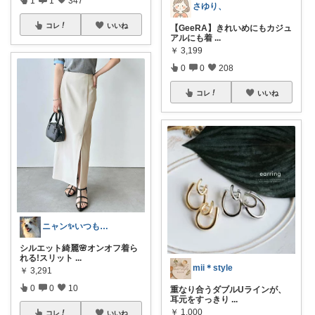
1
1
347
さゆり、
コレ
いいね
【GeeRA】きれいめにもカジュ
アルにも着
...
￥
3,199
0
0
208
コレ
いいね
ニャン✨いつも感謝です๓´͈ ˘ `͈๓
シルエット綺麗🌸オンオフ着ら
れる!スリット
...
mii＊style
￥
3,291
0
0
10
重なり合うダブルUラインが、
耳元をすっきり
...
￥
1,000
コレ
いいね