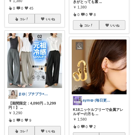
￥
1,380
きがとっても素
...
￥
1,380
0
0
45
0
0
8
コレ
いいね
コレ
いいね
まゆ│プチプラ×ご褒美スイーツ
aym🥨 (毎日更新してます🙌)
【期間限定：4,090円→3,299
円！】
...
K18ニッケルフリーで金属アレ
￥
3,290
ルギーの方も
...
￥
1,580
0
0
9
0
0
2
コレ
いいね