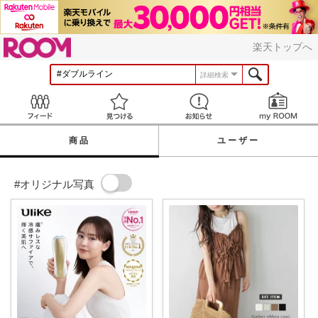
ROOM
楽天トップへ
詳細検索
Feed
見つける
お知らせ
商品
ユーザー
#オリジナル写真