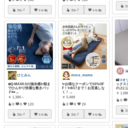
コ
コレ
いいね
コレ
いいね
ひとみん
moca_mama
📸
#オ
❄️Q-MAX0.5の強冷感✨朝ま
✨お得なクーポンで10%OF
ックス
でひんやり快適な敷きパッ
F！✨8/17まで！お見逃しな
の上に
ド🛏
...
く！
...
￥
1,6
￥
1,380～
￥
5,489
0
0
0
120
0
0
29
コ
コレ
いいね
コレ
いいね