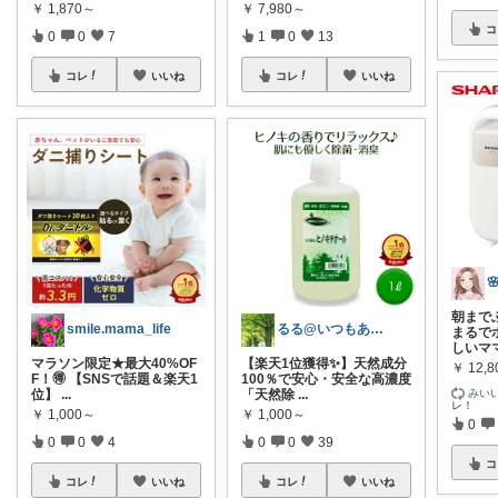
￥
1,870～
￥
7,980～
コ
0
0
7
1
0
13
コレ
いいね
コレ
いいね
朝まで
smile.mama_life
るる@いつもありがとうございます
まるで
しいマ
マラソン限定★最大40%OF
【楽天1位獲得✨】天然成分
￥
12,8
F！🉐 【SNSで話題＆楽天1
100％で安心・安全な高濃度
みい
位】
...
「天然除
...
レ！
￥
1,000～
￥
1,000～
0
0
0
4
0
0
39
コ
コレ
いいね
コレ
いいね