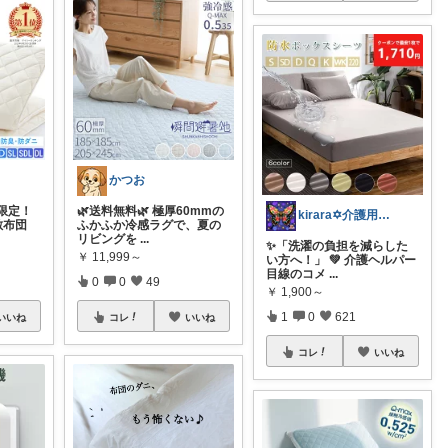
かつお
限定！
🌿送料無料🌿 極厚60mmの
kirara✡介護用品🌈
敷布団
ふかふか冷感ラグで、夏の
リビングを
...
✨「洗濯の負担を減らした
￥
11,999～
い方へ！」 💚 介護ヘルパー
目線のコメ
...
0
0
49
￥
1,900～
1
0
621
いいね
コレ
いいね
コレ
いいね