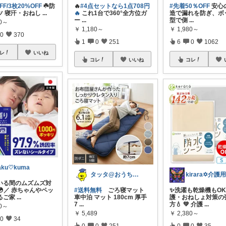
FF/3枚20%OFF
☘️防
🔥
#4点セットなら1点708円
#先着50％OFF
安心
ツ 寝汗・おねし
...
🔥
これ1台で360°全方位ガ
造で漏れを防ぎ、ボ
ー
...
型で側
...
80～
￥
1,180～
￥
1,980～
0
370
1
0
251
6
0
1062
レ
いいね
コレ
いいね
コレ
aku♡kuma
タッタ@おうち時間を楽しく快適に！
いる間のムズムズ対
😳／ 赤ちゃんやペッ
#送料無料
ごろ寝マット
✨洗濯も乾燥機もO
るご家
...
車中泊 マット 180cm 厚手
護・おねしょ対策の
7
...
方💧 💚 介護
...
00～
￥
5,489
￥
2,380～
0
34
0
0
251
0
0
35