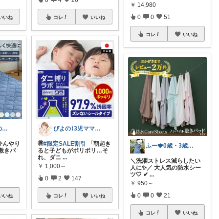
￥
14,980
0
0
51
いいね
コレ
いいね
コレ
いいね
まつこ🪴毎日のくらし、ちょっと心地よく
ぴよの⌇3児ママのゆる痩せ美容
ひんやり
🉐
#限定SALE割引
「朝起き
ふー🍓0歳・3歳のワンオペママ
敷きパ
ると子どもがポリポリ…そ
れ、ダニ
...
＼洗濯ストレス減らしたい
￥
1,000～
人に✨／ 大人気の防水シー
ツ🤍 ✔
...
0
2
147
￥
950～
0
0
21
いいね
コレ
いいね
コレ
いいね