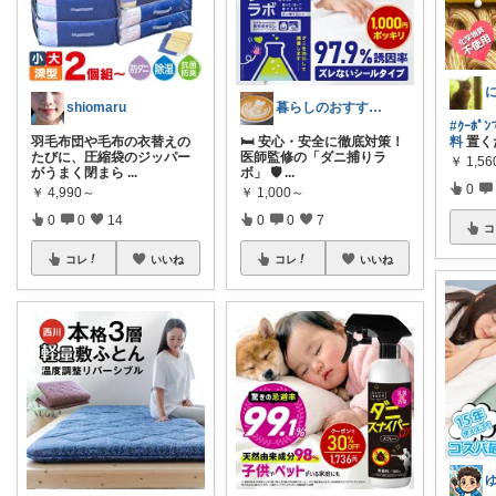
shiomaru
暮らしのおすすめROOM
#ｸｰﾎﾟ
羽毛布団や毛布の衣替えの
🛏️ 安心・安全に徹底対策！
料
置く
たびに、圧縮袋のジッパー
医師監修の「ダニ捕りラ
￥
1,5
がうまく閉まら
...
ボ」 🛡️
...
0
￥
4,990～
￥
1,000～
0
0
14
0
0
7
コ
コレ
いいね
コレ
いいね