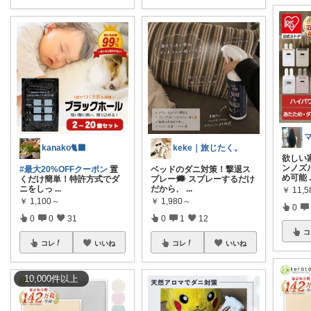
kanako🐈‍⬛
keke｜旅じたく。
欲しい
ンノズ
#最大20%OFFクーポン
置
ベッドのダニ対策！撃退ス
め可能
くだけ簡単！特許方式でダ
プレー🗯️ スプレーするだけ
ニをしっ
...
だから、
...
￥
11,
￥
1,100～
￥
1,980～
0
0
0
31
0
1
12
コ
コレ
いいね
コレ
いいね
10,000
件
以上