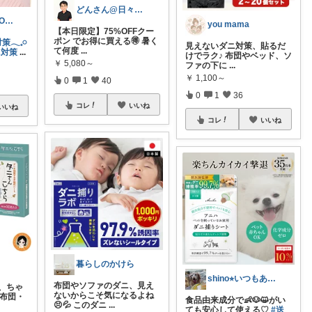
どんさん@日々の生活に彩りを
𝑀𝑎𝑜推し𓂃𓈒𓏸ROOM
you mama
【本日限定】75%OFFクー
ポン でお得に買える🉐 暑く
𓈒𓏸
見えないダニ対策、貼るだ
て何度
...
ニ対策
...
けでラク♪ 布団やベッド、ソ
￥
5,080～
ファの下に
...
￥
1,100～
0
1
40
0
1
36
コレ
いいね
いいね
コレ
いいね
暮らしのかけら
shino⭐︎いつもありがとう🐶🐾
布団やソファのダニ、見え
策、ちゃ
ないからこそ気になるよね
 布団・
食品由来成分で👶🐶😺がい
😣💦 このダニ
...
ても安心して使える♡
#送