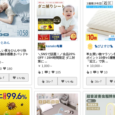
ひとみん
kanako🐈‍⬛
🐤ぴよすけ🐤
苦しい夜をひんやり快
️接触冷感敷きパッド✨
＼SNSで話題！／全品20%
🌟お買い物マラソン
OFF！28H時間限定 ダニ対
ポイント10倍✨3層
策に
...
「近江」で快
...
90～
￥
1,000～
￥
10,000～
0
180
1
2
105
0
0
10
レ
いいね
コレ
いいね
コレ