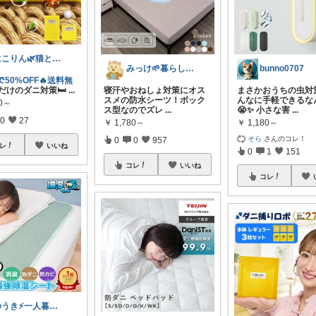
にこりん🌿猫と暮らす主婦のROOM😹
みっけ🌱暮らしとファッション
bunno0707
ﾝで50%OFF🔥送料無
だけのダニ対策🛏️
...
寝汗やおねしょ対策にオス
まさかおうちの虫対
スメの防水シーツ！ボック
んなに手軽できるな
60～
ス型なのでズレ
...
😭✨ 小さな害
...
0
27
￥
1,780～
￥
1,180～
そら
さんのコレ！
0
0
957
レ
いいね
0
1
151
コレ
いいね
コレ
ゆうき⚡一人暮らしのQOL投資