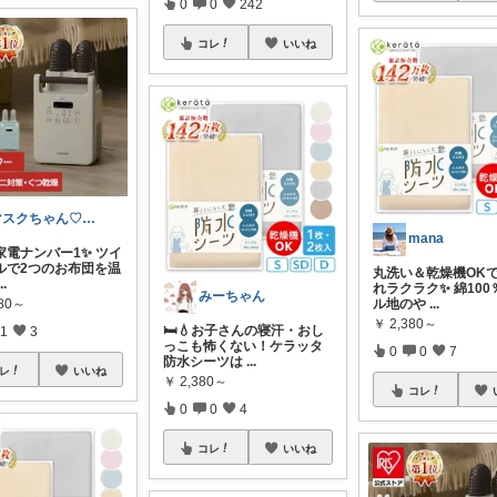
0
0
242
コレ
いいね
マスクちゃん♡ママになっても綺麗でいたい
mana
家電ナンバー1✨ ツイ
ルで2つのお布団を温
丸洗い＆乾燥機OK
...
れラクラク✨ 綿100
みーちゃん
580～
ル地のや
...
￥
2,380～
🛏️💧お子さんの寝汗・おし
1
3
っこも怖くない！ケラッタ
0
0
7
防水シーツは
...
レ
いいね
￥
2,380～
コレ
0
0
4
コレ
いいね