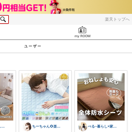
楽天トップへ
お知らせ
ユーザー
みっけ🌱暮らしとファッション
ちーちゃん🌻楽天room
べる~暮らし×家事をラクに快適に