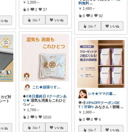
￥
1,000～
料無料
...
￥
1,480～
0
2
27
0
0
92
コレ
いいね
いいね
コレ
いいね
こた🍀頑張りすぎない主婦
シキ★ママの暮らし、キッズ
🍀
#本日最終日
#クーポンあ
・カビ対
り🍀
湿気も消臭もこれひと
シート
🌟💨
#9%OFFクーポンGE
つ ✅
...
T！👚🎒✨
みなさん！朗報
...
￥
1,780～
￥
1,980～
2
0
1010
0
0
4
コレ
いいね
いいね
コレ
いいね