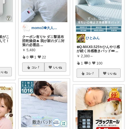
momo3❁大人のちょうどいいもの選び
策がこ
クーポン有り✨ ダニ撃退布
ひとみん
んて！
団乾燥袋🔥 我が家のダニ対
策の必需品
...
❄️Q-MAX0.525✨ひんやり感
￥
5,480
が続く冷感敷きパッド💤
...
￥
2,380～
0
1
22
1
0
100
コレ
いいね
いいね
コレ
いいね