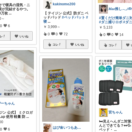
kakinome200
けで寝具の湿気・ニ
策が完結するやつ。
0万枚
...
【 テイジン 公式】防ダニ ベ
ッドパッド
#ベッドパット
#
#置くだけ簡単ダニ対策
20～
寝
...
#ダニ捕りロボ
#ダ
0
6
￥
3,999～
￥
5,133
0
0
72
0
0
14
レ
いいね
コレ
いいね
コレ
ぴーちゃん
宮ちゃん
ジン 公式】 ミクロガ
Lap 使用 軽量 防
...
🛏️見えへんダニ対
00
んとできてる？👀💦
はぴ🌼いつもありがとう💞
0
6
ベッド・
...