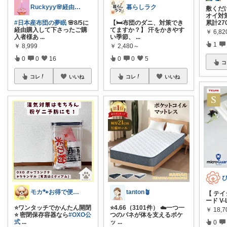
Ruckyyy🌸経由感謝🙇‍♀️✨
暮らしラク
敷くだ
オイ対
#日本産布団の夢眠
🌸8/5に
【🛏️布団のダニ、対策でき
累計27
経由購入して下さったご購
てますか？】 汗をかきやす
￥
6,8
入者様あ
...
い季節、
...
1
￥
8,999
￥
2,480～
0
0
16
0
0
5
コ
コレ
いいね
コレ
いいね
モカ🐾お得で便利💛犬とのおうち時間
tanton🪴
【 テイ
ード V-
⭐️ワンタッチでかんたん開閉
⭐4.66（3101件） ☁️一つ一
￥
18,7
⭐️ 密閉保存容器なら
#OXO公
つのバネが体を支えるポケ
式
...
ッ
...
0