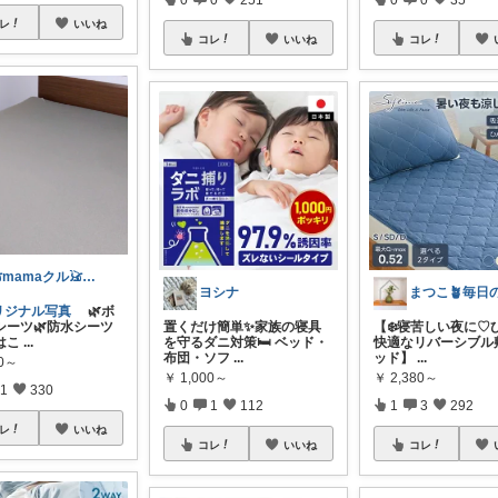
レ
いいね
コレ
いいね
コレ
𓃠mamaクル𓃠Thanks🏡
ヨシナ
リジナル写真
🌿ボ
シーツ🌿防水シーツ
置くだけ簡単✨家族の寝具
【❄️寝苦しい夜に♡
はこ
...
を守るダニ対策🛏️ ベッド・
快適なリバーシブル
布団・ソフ
...
ッド】
...
80～
￥
1,000～
￥
2,380～
1
330
0
1
112
1
3
292
レ
いいね
コレ
いいね
コレ