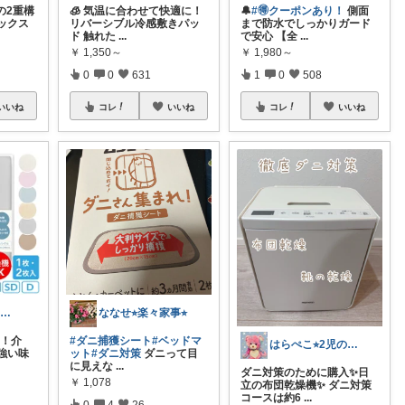
の2重構
🧊 気温に合わせて快適に！
🔔
#🉐クーポンあり！
側面
ックス
リバーシブル冷感敷きパッ
まで防水でしっかりガード
ド 触れた
...
で安心 【全
...
￥
1,350～
￥
1,980～
0
0
631
1
0
508
いいね
コレ
いいね
コレ
いいね
kirara✡介護用品🌈
ななせ⭐︎楽々家事⭐︎
K！介
#ダニ捕獲シート
#ベッドマ
はらぺこ⭐︎2児のママ
強い味
ット
#ダニ対策
ダニって目
に見えな
...
ダニ対策のために購入✨日
￥
1,078
立の布団乾燥機✨ ダニ対策
コースは約6
...
0
4
26