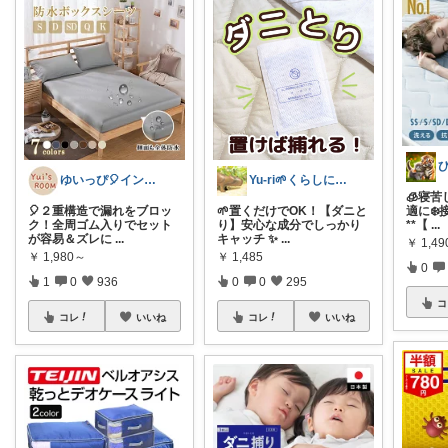
ゆいっぴ🎈インテリアとファッション
Yu-ri🌱くらしに役立つアイテム
🧊寝
🎈２重構造で漏れをブロッ
🌱置くだけでOK！【ダニと
適に❄
ク！全周ゴム入りでセット
り】安心な成分でしっかり
**【
...
が容易＆ズレに
...
キャッチ ✨
...
￥
1,4
￥
1,980～
￥
1,485
0
1
0
936
0
0
295
コ
コレ
いいね
コレ
いいね