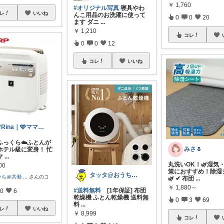
￥
1,760
#オリジナル写真
寝具やわ
レ
いいね
んこ用品のお洗濯に使って
0
0
20
ます ダニ
...
￥
1,210
コレ
0
0
12
コレ
いいね
🌸Rina｜🩵ママ必見アイテム🩵
ふっくら☁️ふとんが
みさ🌷
ホテル級に変身！ 忙
マ
...
丸洗いOK！🌿湿気
00
策におすすめ！除湿
タッタ@おうち時間を楽しく快適に！
いち@共働
...
さんのコ
🌿 ✔ 布団
...
￥
1,880～
#送料無料
[1年保証] 布団
0
6
乾燥機 ふとん乾燥機 送料無
0
3
69
料
...
レ
いいね
￥
8,999
コレ