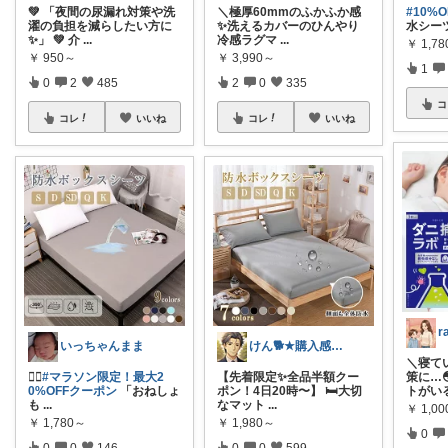
💚 「夜間の尿漏れ対策や洗
＼極厚60mmのふかふか感
#10%O
濯の負担を減らしたい方に
✨️洗えるカバーのひんやり
水シー
✨」 💚 介
...
冷感ラグマ
...
￥
1,7
￥
950～
￥
3,990～
1
0
2
485
2
0
335
コ
コレ
いいね
コレ
いいね
r
いっちゃんまま
けん🐕★購入感謝です★（アイコン変更）
＼寝て
❤️‍🔥
#マラソン限定！最大2
【先着限定✨全品半額クー
策に…
0%OFFクーポン
「おねしょ
ポン！4日20時〜】 🛏️大切
トがい
も
...
なマット
...
￥
1,0
￥
1,780～
￥
1,980～
0
0
0
146
0
0
599