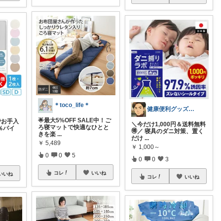
＊toco_life＊
健康便利グッズYosh🩺
🌟最大5%OFF SALE中！ご
でお手入
＼今だけ1,000円＆送料無料
ろ寝マットで快適なひとと
％パイ
🉐／ 寝具のダニ対策、置く
きを楽
...
だけ
...
￥
5,489
￥
1,000～
0
0
5
0
0
3
コレ
いいね
いいね
コレ
いいね