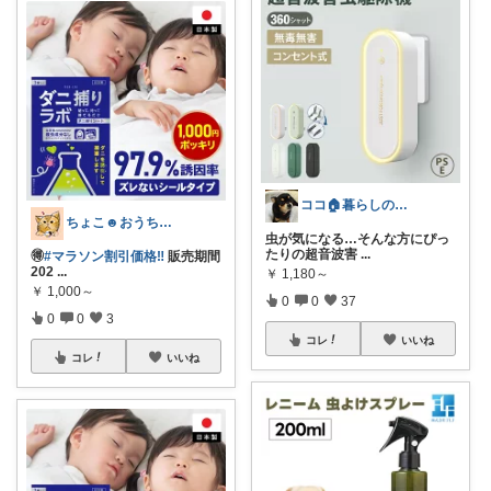
ココ🏠暮らしの必需品
ちょこ☻おうち時間充実🏠アイテム
虫が気になる…そんな方にぴっ
たりの超音波害
...
🉐
#マラソン割引価格‼️
販売期間
202
...
￥
1,180～
￥
1,000～
0
0
37
0
0
3
コレ
いいね
コレ
いいね