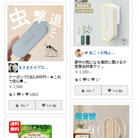
🌿 あこ｜心地よい暮らしの便利アイテム
家中の気になる場所に置ける小
型害虫対策アイ
...
まさまさ☆プロフも見てね✨
￥
1,180～
クーポンで1点1,000円～🔥これ
0
0
17
で安心🛡
...
￥
2,580
コレ
いいね
4
4
1862
コレ
いいね