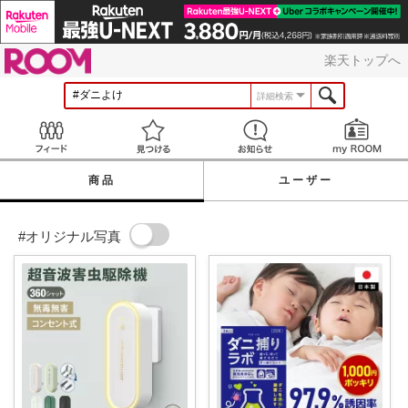
ROOM
楽天トップへ
詳細検索
Feed
見つける
お知らせ
商品
ユーザー
#オリジナル写真