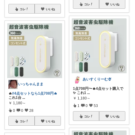
コレ
いいね
コレ
いいね
あいすくりーむ🍨
いっちゃんまま
1点708円〜🔥4点セット購入で
✨ これ1
...
🔥
#4点セットなら1点708円🔥
これ1台
...
￥
1,180～
￥
1,180～
1
0
53
0
0
28
コレ
いいね
コレ
いいね