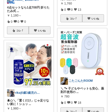
￥
1,760
4点セットなら1点708円 折りた
0
0
13
たみ式
...
￥
1,180～
コレ
いいね
0
0
0
コレ
いいね
こたごんたROOM
＼ 🐾 子どもやペットも安心、薬
剤不使用の
...
rika|0歳3歳児のママ
￥
780
🪲🍊＼「置くだけ」じゃ足りな
0
0
18
い派に！シュッ
...
￥
1,980～
コレ
いいね