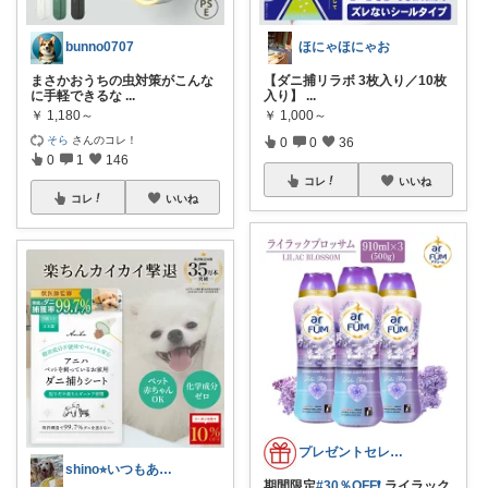
bunno0707
ほにゃほにゃお
まさかおうちの虫対策がこんな
【ダニ捕リラボ 3枚入り／10枚
に手軽できるな
...
入り】
...
￥
1,180～
￥
1,000～
そら
さんのコレ！
0
0
36
0
1
146
コレ
いいね
コレ
いいね
プレゼントセレクト館024
shino⭐︎いつもありがとう🐶🐾
期間限定
#30％OFF❗
ライラック