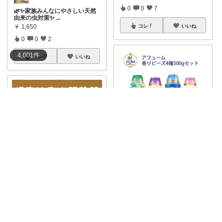
0
0
7
🌿✨家族みんなにやさしい天然
由来の虫対策✨
...
￥
1,650
コレ
いいね
0
0
2
4,001
件
コレ
いいね
juno
#送料無料
【香りビーズ4種セッ
ト】 ア
...
超かぐらちゃん
￥
6,780
0
0
33
1点708円～🫶送料無料🚚レビュ
ー特典で1
...
￥
1,180～
コレ
いいね