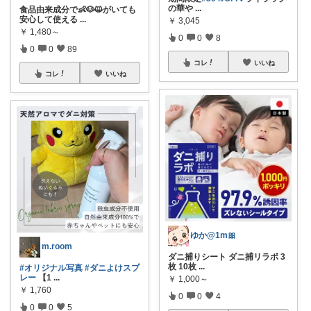
の華や
...
食品由来成分で👶🐶😺がいても
安心して使える
...
￥
3,045
￥
1,480～
0
0
8
0
0
89
コレ
いいね
コレ
いいね
ゆか@1m🎀
m.room
ダニ捕りシート ダニ捕リラボ 3
枚 10枚
...
#オリジナル写真
#ダニよけスプ
レー
【1
...
￥
1,000～
￥
1,760
0
0
4
0
0
5