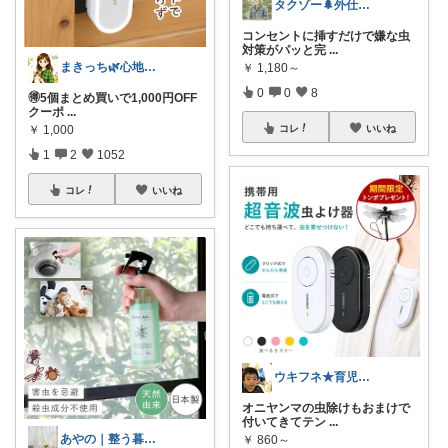
タクゾー🌲外仕事を快適にしたい
コンセントに挿すだけで嫌な虫
対策がパッと完
...
まきっち🌿心地よい暮らし🌿
￥
1,180～
0
0
8
🉐5個まとめ買いで1,000円OFF
クーポ
...
￥
1,000
コレ
いいね
1
2
1052
コレ
いいね
ウキフネ★育児・子育てが楽になるアイテム
オニヤンマの虫除けもおまけで
付いてきてテン
...
あやの｜整う暮らしROOM
￥
860～