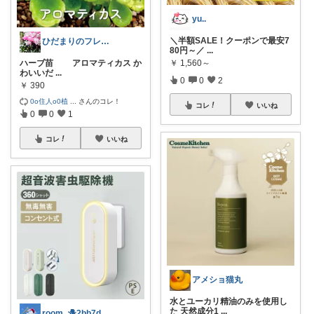
yu..
＼半額SALE！クーポンで最安7
ひだまりのフレンチ🩷ガーデン
80円～／
...
ハーブ苗 アロマティカス か
￥
1,560～
わいいだ
...
0
0
2
￥
390
0o住人o0植
...
さんのコレ！
コレ
いいね
0
0
1
コレ
いいね
アメショ猫丸
水とユーカリ精油のみを使用し
た 天然成分1
...
room_🪻2bb7d8bc05