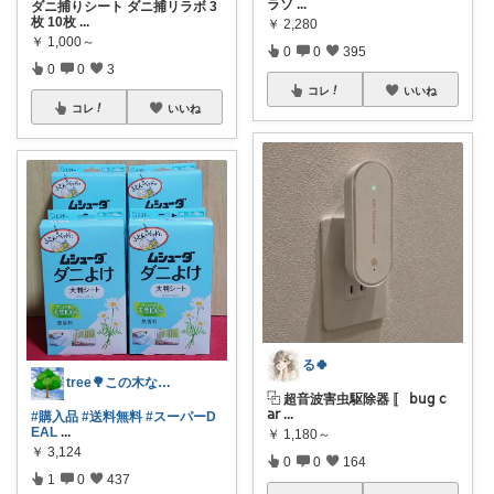
ラソ
...
ダニ捕りシート ダニ捕リラボ 3
枚 10枚
...
￥
2,280
￥
1,000～
0
0
395
0
0
3
コレ
いいね
コレ
いいね
る🍀
tree🌳この木なんの木🙆‍♀️🌳
⿻ 超音波害虫駆除器 〚 𝖻𝗎𝗀 𝖼
𝖺𝗋
...
#購入品
#送料無料
#スーパーD
EAL
...
￥
1,180～
￥
3,124
0
0
164
1
0
437