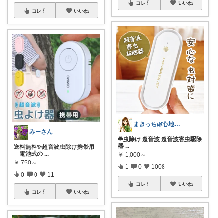
コレ
いいね
コレ
いいね
まきっち🌿心地よい暮らし🌿
みーさん
☘️虫除け 超音波 超音波害虫駆除
器
...
送料無料✨️超音波虫除け携帯用
電池式の
...
￥
1,000～
￥
750～
1
0
1008
0
0
11
コレ
いいね
コレ
いいね