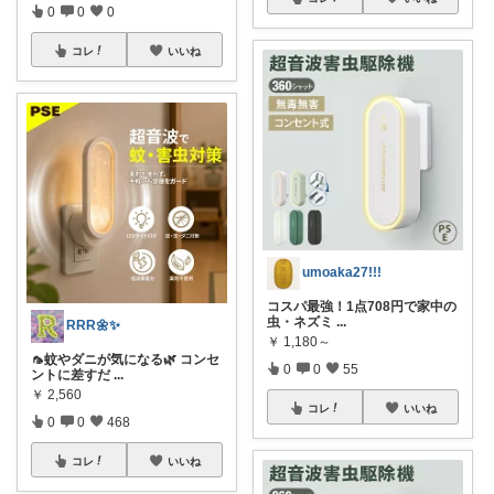
0
0
0
コレ
いいね
umoaka27!!!
コスパ最強！1点708円で家中の
虫・ネズミ
...
RRR🌼✨
￥
1,180～
🦟蚊やダニが気になる🌿 コンセ
0
0
55
ントに差すだ
...
￥
2,560
コレ
いいね
0
0
468
コレ
いいね