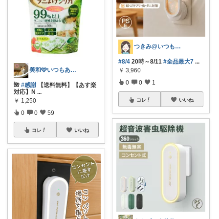
つきみ@いつもありがとうございます🙏
#8/4
20時～8/11
#全品最大7
...
美和🩷いつもありがとう
￥
3,960
0
0
1
🌺
#感謝
【送料無料】【あす楽
対応】N
...
￥
1,250
コレ
いいね
0
0
59
コレ
いいね