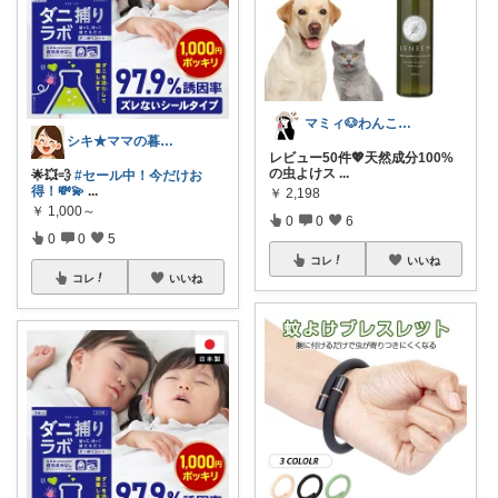
マミィ🐶わんこと暮らす｜お得情報係
シキ★ママの暮らし、キッズ
レビュー50件💖天然成分100%
の虫よけス
...
🌟💥💨
#セール中！今だけお
得！💸💫
...
￥
2,198
￥
1,000～
0
0
6
0
0
5
コレ
いいね
コレ
いいね