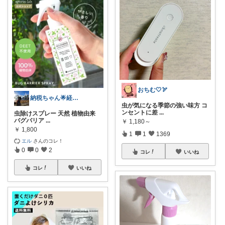
おちむ🤍🏹
納税ちゃん🌟経由購入★
虫が気になる季節の強い味方 コ
ンセントに差
...
虫除けスプレー 天然 植物由来
バグバリア
...
￥
1,180～
￥
1,800
1
1
1369
エル
さんのコレ！
0
0
2
コレ
いいね
コレ
いいね