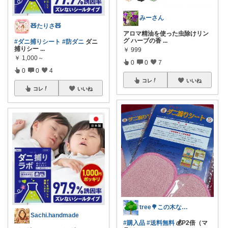
みーさん
🧸たりさ🧸
アロマ精油を使った虫除けリン
グ ハーブの香
...
#ダニ捕りシート
#防ダニ
ダニ
捕りシー
...
￥
999
￥
1,000～
0
0
7
0
0
4
コレ
いいね
コレ
いいね
tree🌳この木なんの木🙆‍♀️🌳
Sachi.handmade
#購入品
#送料無料
💰P2倍（マ