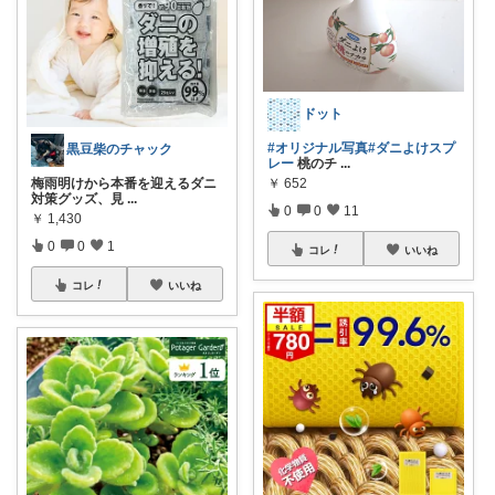
ドット
#オリジナル写真
#ダニよけスプ
黒豆柴のチャック
レー
桃のチ
...
梅雨明けから本番を迎えるダニ
￥
652
対策グッズ、見
...
0
0
11
￥
1,430
0
0
1
コレ
いいね
コレ
いいね