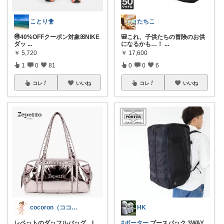
ことり🐥
たちこ
🉐40%OFFクーポン対象ꕤNIKE
🎒これ、子供たちの冒険のお供
ダッ
...
になるかも…！
...
￥
5,720
￥
17,600
1
0
81
0
0
6
コレ
いいね
コレ
いいね
cocoron（ココロン）
HK
レペットのダッフルバッグ、L
#ポーター
ブースパック 3WAY