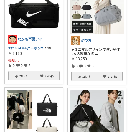
なかち🧸夏アイテム＆便利グッズ✨
かつお
#❣️40%OFFクーポン❣️
7.19
...
✨ミニマルデザインで使いやす
￥
6,160
い♪大容量なの
...
￥
13,750
売切れ
0
0
2
0
0
6
コレ
いいね
コレ
いいね