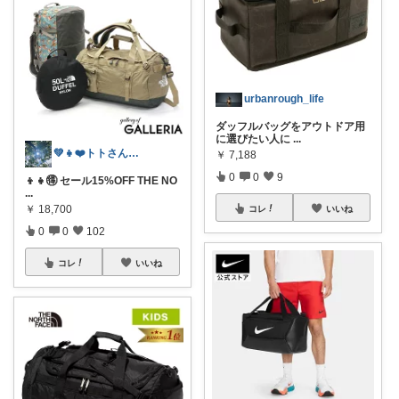
urbanrough_life
ダッフルバッグをアウトドア用
に選びたい人に
...
💚👧❤️トトさん 8月🥵
￥
7,188
0
0
9
👦👧🉐 セール15%OFF THE NO
...
￥
18,700
コレ
いいね
0
0
102
コレ
いいね