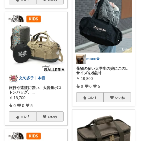
maco✿
荷物の多い大学生の娘にこのL
サイズを検討中
...
文句多子｜本音で選ぶ、お得好きママ
￥
19,800
0
0
5
旅行や遠征に強い、大容量ボス
トンバッグ。
...
￥
18,700
コレ
いいね
0
0
5
コレ
いいね