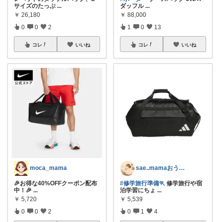
サイズのたっぷ
...
ダッフル
...
￥
26,180
￥
88,000
0
0
2
1
0
13
コレ
いいね
コレ
いいね
moca_mama
sae..mamaおうちカフェとゆる育児
🎉お得な40%OFFクーポン配布
#修学旅行準備🏃
修学旅行や宿
中！🎉
...
泊学習にちょ
...
￥
5,720
￥
5,539
0
0
2
0
1
4