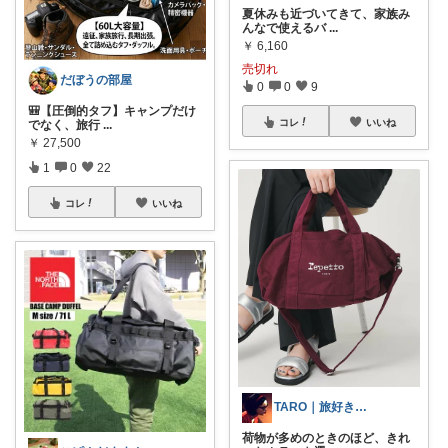
夏休みも近づいてきて、家族み
んなで使えるバ
...
￥
6,160
売切れ
だぼうの部屋
0
0
9
​🎒【圧倒的タフ】キャンプだけ
コレ
いいね
でなく、旅行
...
￥
27,500
1
0
22
コレ
いいね
TARO｜旅好きのスキンケア
荷物が多めのときのほど、きれ