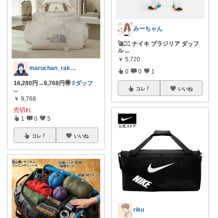
みーちゃん
🚀🏋️‍♀️ ナイキ ブラジリア ダッフ
ル
...
￥
5,720
maruchan_rakuten
0
0
1
16,280円→9,768円🉐
#ダッフ
コレ
いいね
...
￥
9,768
売切れ
1
0
5
コレ
いいね
riku