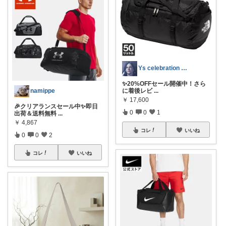
Ys celebration day
✨20%OFFセール開催中！さら
に着後レビ
...
namippe
￥
17,600
🎉クリアランスセール中✨即日
0
0
1
出荷＆送料無料
...
￥
4,867
コレ
いいね
0
0
2
コレ
いいね