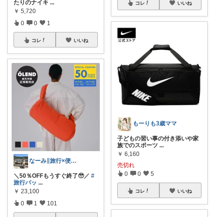
たりのナイキ
...
コレ
いいね
￥
5,720
0
0
1
コレ
いいね
もーりも3歳ママ
子どもの習い事の付き添いや家
族でのスポーツ
...
￥
6,160
なーみ∥旅行×便利グッズ✈️🏝️
売切れ
0
0
5
＼50％OFFもうすぐ終了🥹／
#
旅行バッ
...
￥
23,100
コレ
いいね
0
1
101