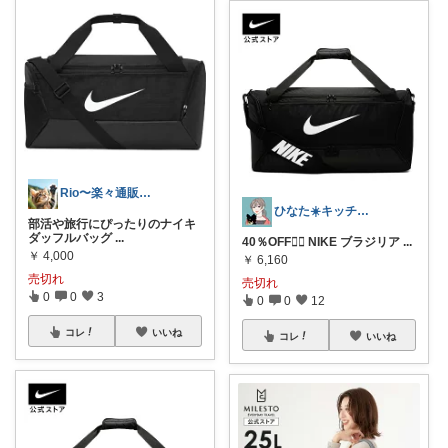
Rio〜楽々通販生活😊
ひなた☀️キッチン✿暮らし✿美容
部活や旅行にぴったりのナイキ
ダッフルバッグ
...
40％OFF❤️‍🔥 NIKE ブラジリア
...
￥
4,000
￥
6,160
売切れ
売切れ
0
0
3
0
0
12
コレ
いいね
コレ
いいね