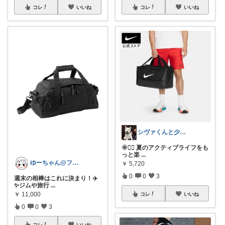
コレ
いいね
コレ
いいね
シヴァくんと少佐のROOM
🌞🏃‍♀️ 夏のアクティブライフをも
っと楽
...
ゆーちゃん@フォロワーさまから購入💕
￥
5,720
0
0
3
週末の相棒はこれに決まり！✈️
✨ジムや旅行
...
￥
11,000
コレ
いいね
0
0
3
コレ
いいね