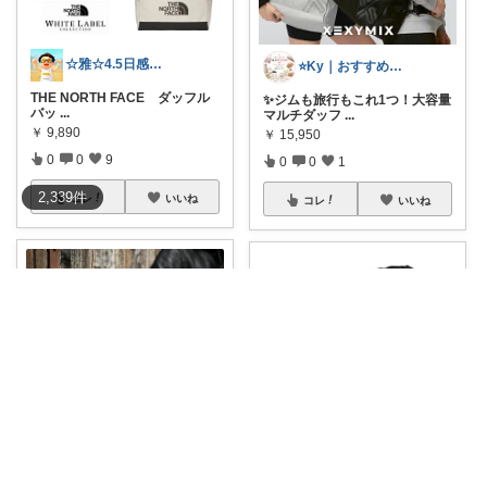
☆雅☆4.5日感謝です(^^)/
⭐️Ky｜おすすめセレクト⭐️
THE NORTH FACE ダッフル
✨ジムも旅行もこれ1つ！大容量
バッ
...
マルチダッフ
...
￥
9,890
￥
15,950
0
0
9
0
0
1
2,339
件
コレ
いいね
コレ
いいね
TSUYOZOU
海苔巻きくぴぽ