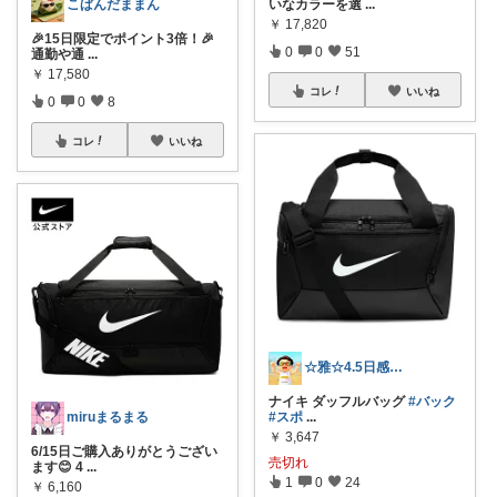
いなカラーを選
...
こぱんだままん
￥
17,820
🎉15日限定でポイント3倍！🎉
0
0
51
通勤や通
...
￥
17,580
コレ
いいね
0
0
8
コレ
いいね
☆雅☆4.5日感謝です(^^)/
ナイキ ダッフルバッグ
#バック
#スポ
...
miruまるまる
￥
3,647
6/15日ご購入ありがとうござい
売切れ
ます😊 4
...
1
0
24
￥
6,160