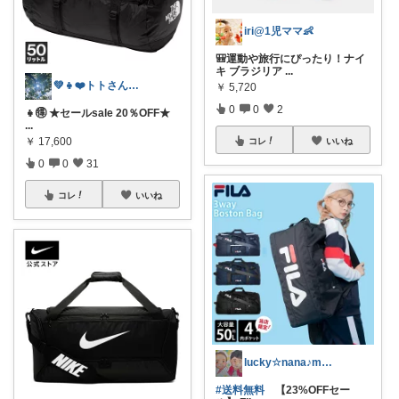
iri@1児ママ👶
🎒運動や旅行にぴったり！ナイ
キ ブラジリア
...
💚👧❤️トトさん 8月🥵
￥
5,720
0
0
2
👧🉐 ★セールsale 20％OFF★
...
￥
17,600
コレ
いいね
0
0
31
コレ
いいね
lucky☆nana♪mama♡
#送料無料
【23%OFFセー