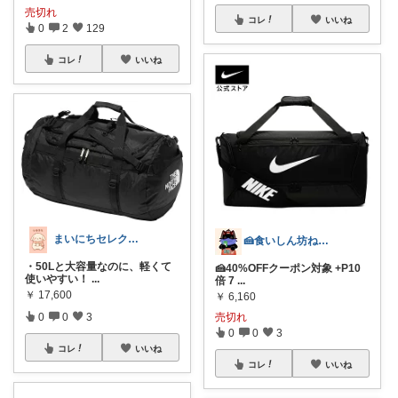
売切れ
コレ
いいね
0
2
129
コレ
いいね
まいにちセレクトdays
🍰食いしん坊ねっこ🍩毎日タロット占い
・50Lと大容量なのに、軽くて
🍰40%OFFクーポン対象 +P10
使いやすい！
...
倍 7
...
￥
17,600
￥
6,160
0
0
3
売切れ
0
0
3
コレ
いいね
コレ
いいね