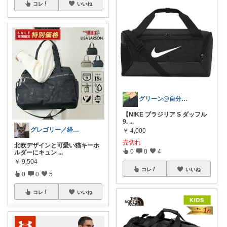
コレ
いいね
グリーン@自分磨き🪴
【NIKE ブラジリア S ダッフル
9.
...
グレゴリー／経由購入感謝です💕
￥
4,000
売切れ
北欧デザインと可愛い猫キーホ
0
0
4
ルダーにキュン
...
￥
9,504
コレ
いいね
0
0
5
コレ
いいね