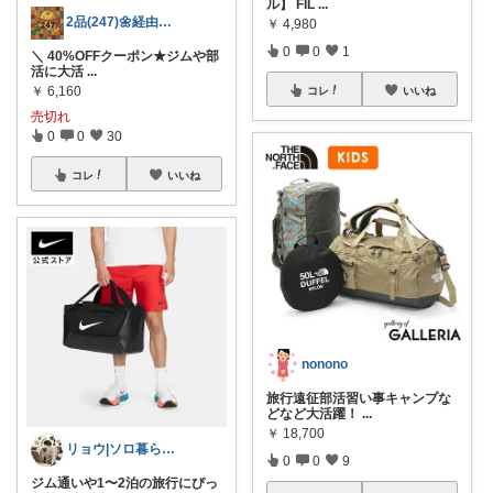
ル】 FIL
...
2品(247)🌼経由購入感謝です🌼
￥
4,980
0
0
1
＼ 40%OFFクーポン★ジムや部
活に大活
...
￥
6,160
コレ
いいね
売切れ
0
0
30
コレ
いいね
nonono
旅行遠征部活習い事キャンプな
どなど大活躍！
...
￥
18,700
リョウ|ソロ暮らし帖
0
0
9
ジム通いや1〜2泊の旅行にぴっ