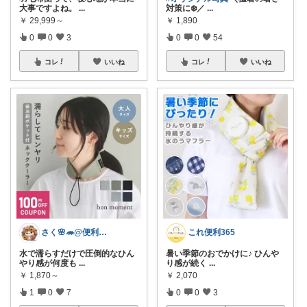
大事ですよね。
...
対策に❄️／
...
￥
29,999～
￥
1,890
0
0
3
0
0
54
コレ
いいね
コレ
いいね
さく🌸🦔@便利でかわいいを探す旅
これ便利365
水で濡らすだけで圧倒的なひん
暑い季節のおでかけに♪ ひんや
やり感が何度も
...
り感が続く
...
￥
1,870～
￥
2,070
1
0
7
0
0
3