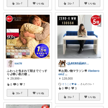
コレ
いいね
コレ
いいね
sachi
꧁𝑩𝑬𝑩𝑬𓊝𝑹𝑶𝑶𝑴꧂
ふわっと包まれて朝までぐっす
🌟お買い物マラソン🌟
#bebero
り🌙寒い夜の寝
...
om2
...
￥
29,999～
￥
128,000
そうこと🐦
...
さんのコレ！
0
0
7
0
0
3
コレ
いいね
コレ
いいね