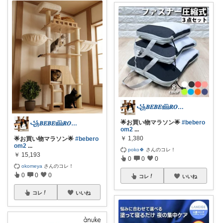
꧁𝑩𝑬𝑩𝑬𓊝𝑹𝑶𝑶𝑴꧂
🌟お買い物マラソン🌟
#bebero
꧁𝑩𝑬𝑩𝑬𓊝𝑹𝑶𝑶𝑴꧂
om2
...
￥
1,380
🌟お買い物マラソン🌟
#bebero
om2
...
poko🍀
さんのコレ！
￥
15,193
0
0
0
okomeya
さんのコレ！
0
0
0
コレ
いいね
コレ
いいね