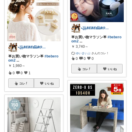
꧁𝑩𝑬𝑩𝑬𓊝𝑹𝑶𝑶𝑴꧂
🌟お買い物マラソン🌟
#bebero
om2
...
￥
3,740～
꧁𝑩𝑬𝑩𝑬𓊝𝑹𝑶𝑶𝑴꧂
ゆいまいぶ
さんのコレ！
🌟お買い物マラソン🌟
#bebero
0
0
0
om2
...
￥
1,980～
コレ
いいね
0
0
1
コレ
いいね