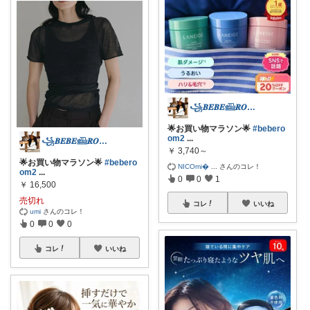
꧁𝑩𝑬𝑩𝑬𓊝𝑹𝑶𝑶𝑴꧂
🌟お買い物マラソン🌟
#bebero
om2
...
꧁𝑩𝑬𝑩𝑬𓊝𝑹𝑶𝑶𝑴꧂
￥
3,740～
🌟お買い物マラソン🌟
#bebero
NICOmi
...
さんのコレ！
om2
...
0
0
1
￥
16,500
売切れ
コレ
いいね
umi
さんのコレ！
0
0
0
コレ
いいね