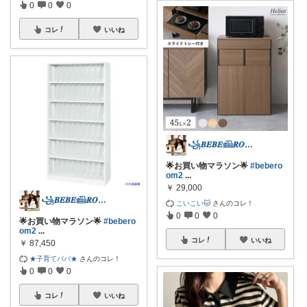
0
0
0
コレ
いいね
꧁𝑩𝑬𝑩𝑬𓊝𝑹𝑶𝑶𝑴꧂
🌟お買い物マラソン🌟
#bebero
om2
...
￥
29,000
꧁𝑩𝑬𝑩𝑬𓊝𝑹𝑶𝑶𝑴꧂
こいこい🐱
さんのコレ！
0
0
0
🌟お買い物マラソン🌟
#bebero
om2
...
コレ
いいね
￥
87,450
★子育てパパ★
さんのコレ！
0
0
0
コレ
いいね