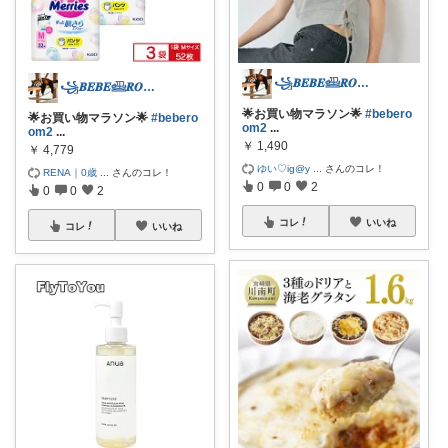
꧁𝑩𝑬𝑩𝑬𓊝𝑹𝑶𝑶𝑴꧂
꧁𝑩𝑬𝑩𝑬𓊝𝑹𝑶𝑶𝑴꧂
🌟お買い物マラソン🌟
#bebero
🌟お買い物マラソン🌟
#bebero
om2
...
om2
...
￥
1,490
￥
4,779
ゆい♡ig@y
...
さんのコレ！
RENA｜0歳
...
さんのコレ！
0
0
2
0
0
2
コレ
いいね
コレ
いいね