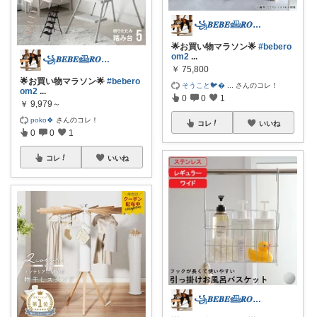
꧁𝑩𝑬𝑩𝑬𓊝𝑹𝑶𝑶𝑴꧂
🌟お買い物マラソン🌟
#bebero
om2
...
꧁𝑩𝑬𝑩𝑬𓊝𝑹𝑶𝑶𝑴꧂
￥
75,800
🌟お買い物マラソン🌟
#bebero
そうこと🐦
...
さんのコレ！
om2
...
0
0
1
￥
9,979～
poko🍀
さんのコレ！
コレ
いいね
0
0
1
コレ
いいね
꧁𝑩𝑬𝑩𝑬𓊝𝑹𝑶𝑶𝑴꧂