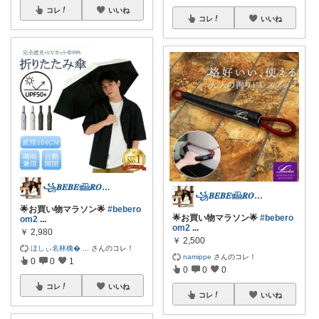
コレ
いいね
コレ
いいね
꧁𝑩𝑬𝑩𝑬𓊝𝑹𝑶𝑶𝑴꧂
꧁𝑩𝑬𝑩𝑬𓊝𝑹𝑶𝑶𝑴꧂
🌟お買い物マラソン🌟
#bebero
🌟お買い物マラソン🌟
#bebero
om2
...
om2
...
￥
2,980
￥
2,500
ほしぃ名林檎
...
さんのコレ！
namippe
さんのコレ！
0
0
1
0
0
0
コレ
いいね
コレ
いいね