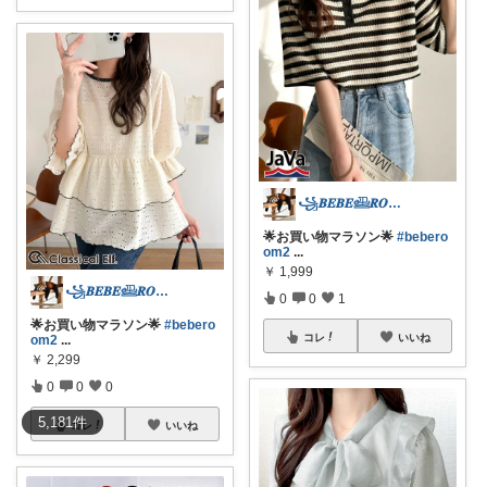
꧁𝑩𝑬𝑩𝑬𓊝𝑹𝑶𝑶𝑴꧂
🌟お買い物マラソン🌟
#bebero
om2
...
￥
1,999
꧁𝑩𝑬𝑩𝑬𓊝𝑹𝑶𝑶𝑴꧂
0
0
1
🌟お買い物マラソン🌟
#bebero
コレ
いいね
om2
...
￥
2,299
0
0
0
5,181
件
コレ
いいね