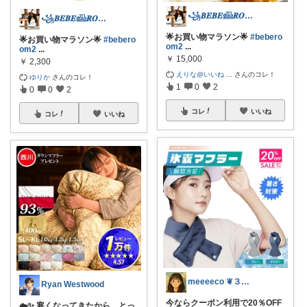
꧁𝑩𝑬𝑩𝑬𓊝𝑹𝑶𝑶𝑴꧂
꧁𝑩𝑬𝑩𝑬𓊝𝑹𝑶𝑶𝑴꧂
🌟お買い物マラソン🌟
#bebero
🌟お買い物マラソン🌟
#bebero
om2
...
om2
...
￥
15,000
￥
2,300
えりな@いいね
...
さんのコレ！
ゆりか
さんのコレ！
1
0
2
0
0
2
コレ
いいね
コレ
いいね
meeeeco ❦３児ママ ❦
Ryan Westwood
今ならクーポン利用で20％OFF
☁️✨ 寒くなってきたから、とっ