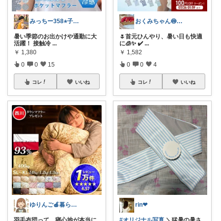
みっちー358⭐︎子育て⭐︎快適生活
おくみちゃん🍥朝コレ界隈✌🏻
暑い季節のお出かけや通勤に大
🌷首元ひんやり、暑い日も快適
活躍！ 接触冷
...
に🧊✨ ✔️
...
￥
1,380
￥
1,582
0
0
15
0
0
4
コレ
いいね
コレ
いいね
ゆりんご🍎暮らしにまつわるおすすめ品
rin❤︎
羽毛布団って、寝心地が本当に
#オリジナル写真
＼猛暑の暑さ