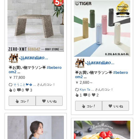
꧁𝑩𝑬𝑩𝑬𓊝𝑹𝑶𝑶𝑴꧂
꧁𝑩𝑬𝑩𝑬𓊝𝑹𝑶𝑶𝑴꧂
🌟お買い物マラソン🌟
#bebero
om2
...
🌟お買い物マラソン🌟
#bebero
om2
...
￥
77,800
￥
2,680～
そうこと🐦
...
さんのコレ！
Kiyo Ta
...
さんのコレ！
0
0
3
1
0
2
コレ
いいね
コレ
いいね