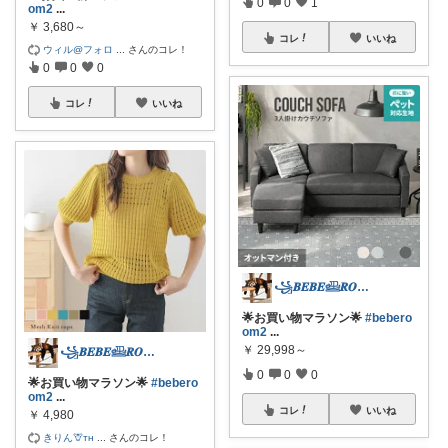
0
0
1
om2
...
￥
3,680～
コレ
いいね
ウィル@フォロ
...
さんのコレ！
0
0
0
コレ
いいね
꧁𝑩𝑬𝑩𝑬𓊝𝑹𝑶𝑶𝑴꧂
🌟お買い物マラソン🌟
#bebero
om2
...
￥
29,998～
꧁𝑩𝑬𝑩𝑬𓊝𝑹𝑶𝑶𝑴꧂
0
0
0
🌟お買い物マラソン🌟
#bebero
om2
...
コレ
いいね
￥
4,980
きりん🦒ᴛʜ
...
さんのコレ！