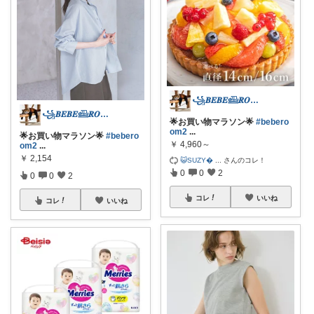
꧁𝑩𝑬𝑩𝑬𓊝𝑹𝑶𝑶𝑴꧂
꧁𝑩𝑬𝑩𝑬𓊝𝑹𝑶𝑶𝑴꧂
🌟お買い物マラソン🌟
#bebero
om2
...
🌟お買い物マラソン🌟
#bebero
￥
4,960～
om2
...
￥
2,154
😺SUZY
...
さんのコレ！
0
0
2
0
0
2
コレ
いいね
コレ
いいね