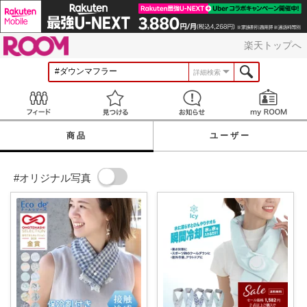
ROOM
楽天トップへ
詳細検索
Feed
見つける
お知らせ
商品
ユーザー
#オリジナル写真