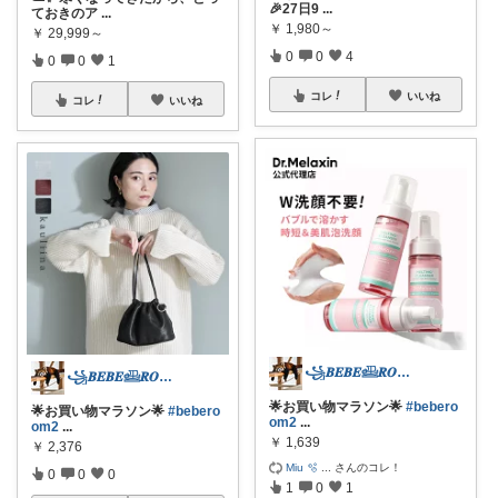
🎉27日9
...
ておきのア
...
￥
1,980～
￥
29,999～
0
0
4
0
0
1
コレ
いいね
コレ
いいね
꧁𝑩𝑬𝑩𝑬𓊝𝑹𝑶𝑶𝑴꧂
꧁𝑩𝑬𝑩𝑬𓊝𝑹𝑶𝑶𝑴꧂
🌟お買い物マラソン🌟
#bebero
🌟お買い物マラソン🌟
#bebero
om2
...
om2
...
￥
1,639
￥
2,376
Miu 🫧
...
さんのコレ！
0
0
0
1
0
1