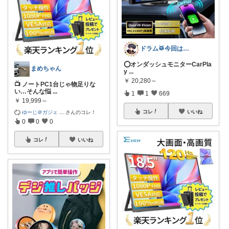
ドラム🥁今回は助けて🉐
⭕️オンダッシュモニターCarPla
まめちゃん
y
...
￥
20,280～
📺 ノートPC1台じゃ物足りな
い…そんな悩
...
1
1
669
￥
19,999～
コレ
いいね
ゆーじ＠ガジェ
...
さんのコレ！
0
0
0
コレ
いいね