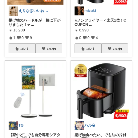
えりな@いいね100%バック💓
mizuki
揚げ物のハードルが一気に下が
⭐️ノンフライヤー＜楽天1位！C
りました！✨
...
OUPON
...
￥
13,980
￥
6,990
1
0
9
0
0
4
コレ
いいね
コレ
いいね
TG
ハル🌸
【家中どこでも自分専用シアタ
揚げ物食べたい、でも油の片付