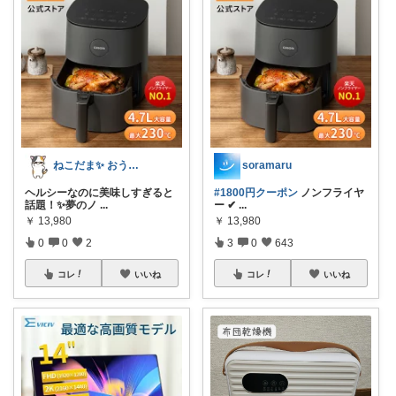
ねこだま✨ おうち時間充実ROOM🐾
soramaru
ヘルシーなのに美味しすぎると
#1800円クーポン
ノンフライヤ
話題！✨夢のノ
...
ー ✔
...
￥
13,980
￥
13,980
0
0
2
3
0
643
コレ
いいね
コレ
いいね