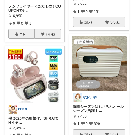
￥
7,999
ノンフライヤー＜楽天１位！CO
UPONで5
...
1
0
151
￥
6,990
コレ
いいね
0
0
1
コレ
いいね
かお。☘️
梅雨シーズンはもちろんオール
brian
シーズン活躍す
...
￥
7,480
🎧 2026年の衝撃作、SHRATC
Hイヤ
...
1
0
829
￥
2,350～
コレ
いいね