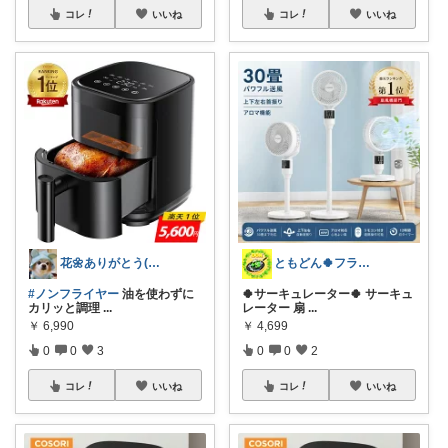
コレ
いいね
コレ
いいね
花🌼ありがとう(*･ω･)*_ _)ﾍ
ともどん🍀フライパン料理ある暮らし🍳
#ノンフライヤー
油を使わずに
🍀サーキュレーター🍀 サーキュ
カリッと調理
...
レーター 扇
...
￥
6,990
￥
4,699
0
0
3
0
0
2
コレ
いいね
コレ
いいね