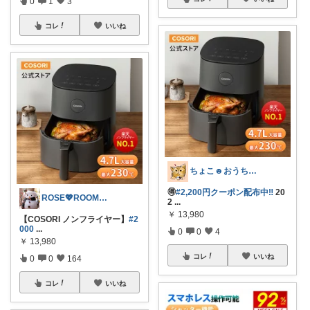
0
1
3
コレ
いいね
ちょこ☻おうち時間充実🏠アイテム
🉐
#2,200円クーポン配布中‼️
20
ROSE💖ROOM✨.｡.:*·°🌻
2
...
￥
13,980
【COSORI ノンフライヤー】
#2
000
...
0
0
4
￥
13,980
コレ
いいね
0
0
164
コレ
いいね