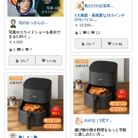
私だけのお宝本舗🍀経由購入いつも感謝！
#大画面・高画質な18.5インチ
のモバイル
...
北のおっさん@ガジェット好き
￥
19,999～
写真やスライドショーを表示で
1
0
13
きる1.85イ
...
￥
4,980
コレ
いいね
0
0
7
コレ
いいね
わかな｜3児ママ｜いつもありがとう★
揚げ物や焼き料理をもっと手軽
に楽しみたい方
...
📚しまこ📚