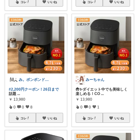
コレ
いいね
コレ
いいね
み。ボンボンドロップシール☺︎
みーちゃん
#2,200円クーポン！26日まで
🍟✨ダイエット中でも美味しく
話題
...
楽しめる！CO
...
￥
13,980
￥
13,980
0
0
8
0
0
1
コレ
いいね
コレ
いいね