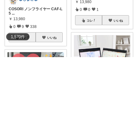
￥
13,980
COSORI ノンフライヤー CAF-L
0
0
1
5
...
￥
13,980
コレ
いいね
0
9
338
1,570
件
コレ
いいね
Fuwari
【💻副業・投資の必須級アイテ
ム!? カフェ
...
￥
12,999～
0
2
74
ema@ゆるく整う暮らし
コレ
いいね
2000円クーポンでお得🉐 今話
題のノン
...
￥
13,980