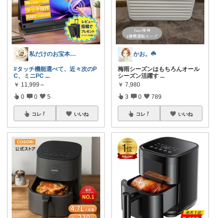
私だけのお宝本舗🍀経由購入いつも感謝！
かお。☘️
#タッチ機能選べて、近々次のP
梅雨シーズンはもちろんオール
C、ミニPC
...
シーズン活躍す
...
￥
11,999～
￥
7,980
0
0
5
3
0
789
コレ
いいね
コレ
いいね