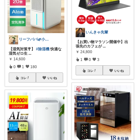
いんきゃ先輩
リーフパパ🌿小学2年生女の子のパパ
【お買い物マラソン開催中】出
張先のカフェが
...
【湿気対策🎐】
#除湿機
快適な
￥
24,800
湿気ゼロ生
...
￥
14,600
1
0
3
0
1
180
コレ
いいね
コレ
いいね