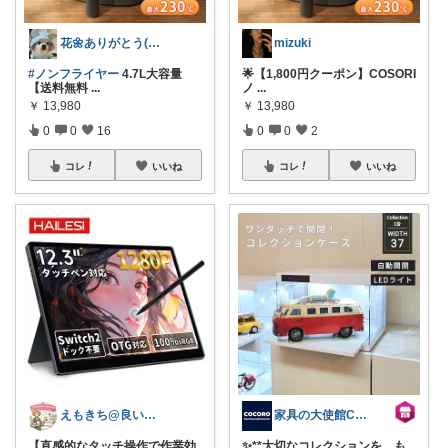
花🌼ありがとう(*･ω･)*_ _)ﾍ
mizuki
#ノンフライヤー
4.7L大容量
🌟【1,800円クーポン】COSORI
【送料無料
...
ノ
...
￥
13,980
￥
13,980
0
0
16
0
0
2
コレ
いいね
コレ
いいね
えもきち@良いものセレクト
家具の大使館COCORO通販
​【直感的なタッチ操作で作業効
✨**大切なコレクションを、も