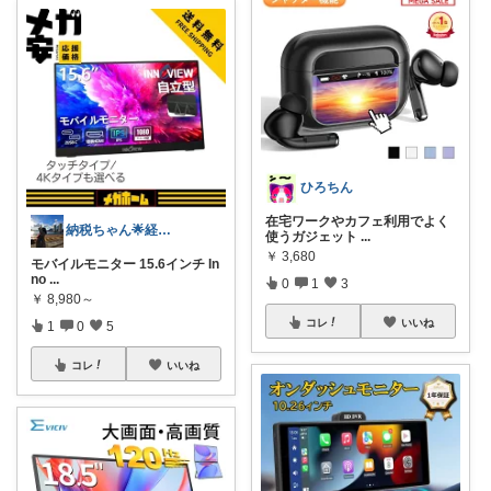
ひろちん
在宅ワークやカフェ利用でよく
納税ちゃん🌟経由購入★
使うガジェット
...
￥
3,680
モバイルモニター 15.6インチ In
no
...
0
1
3
￥
8,980～
コレ
いいね
1
0
5
コレ
いいね