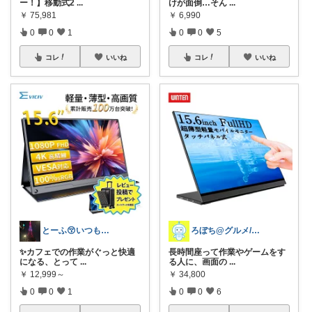
ー！】移動式2
...
けが面倒…そん
...
￥
75,981
￥
6,990
0
0
1
0
0
5
コレ
いいね
コレ
いいね
とーふ😚いつもご購入感謝です🙇
ろぼち@グルメ/キッチン雑貨
✨カフェでの作業がぐっと快適
長時間座って作業やゲームをす
になる、とって
...
る人に、画面の
...
￥
12,999～
￥
34,800
0
0
1
0
0
6