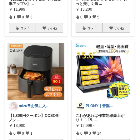
率アップ✨】
...
っと美しく飾
...
￥
11,999
￥
13,200
1
0
3
0
0
5
コレ
いいね
コレ
いいね
mizu💐お気に入りとお得情報紹介♡
PLONY｜音楽・DTM・ガジェット
【1,800円クーポン】COSORI
これがあれば作業効率爆上が
ノン
...
り！！ 15.
...
￥
13,980
￥
12,999～
0
0
1
0
0
14