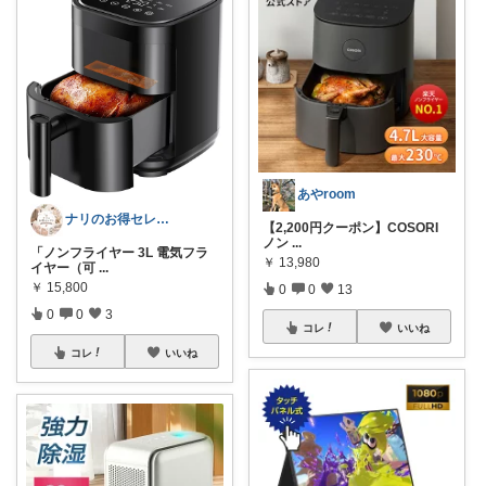
あやroom
ナリのお得セレクト
【2,200円クーポン】COSORI
ノン
...
「ノンフライヤー 3L 電気フラ
￥
13,980
イヤー（可
...
￥
15,800
0
0
13
0
0
3
コレ
いいね
コレ
いいね