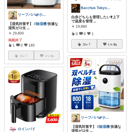
Bacchus Tokyo Wine
リーフパパ🌿小学2年生女の子のパパ
白赤どちらも管理したい❣️上下
で温度を管理
...
【湿気対策🎐】
#除湿機
快適な
￥
19,980
湿気ゼロ生
...
￥
29,800
0
0
1
掲載終了
コレ
いいね
1
0
185
コレ
いいね
リーフパパ🌿小学2年生女の子のパパ
【湿気対策🎐】
#除湿機
快適な
ロインパド
湿気ゼロ生
...