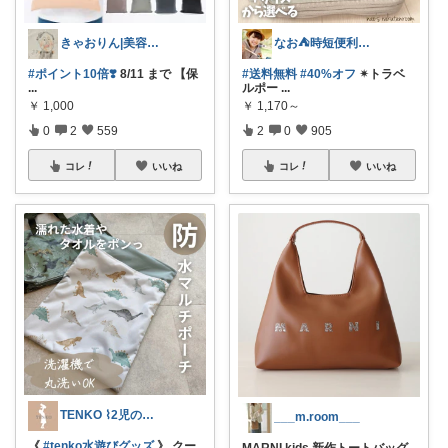
きゃおりん|美容好き3児ママ
なお⛺️時短便利グッズ好き♡オリ写多め♪
#ポイント10倍❣️
8/11 まで 【保
#送料無料
#40%オフ
✴︎トラベ
...
ルポー
...
￥
1,000
￥
1,170～
0
2
559
2
0
905
コレ
いいね
コレ
いいね
TENKO ⌇2児のママ＊暮らしを便利に
___m.room___
《
#tenko水遊びグッズ
》 クー