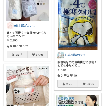
𝐧𝐢𝐣𝐢｜ほどよい華を、暮らしに
軽くて可愛くて毎日持ちたくな
る♡👜 コンパ
...
￥
2,200
0
0
302
しま/姉妹のママ
コレ
いいね
個包装なのでお出掛けに便利！
とても冷たくて
...
￥
430
0
2
49
コレ
いいね