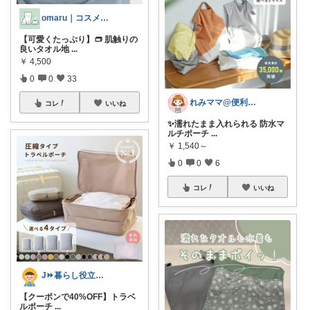
omaru｜コスメと大人女子の暮らし
【可愛くたっぷり】👝 肌触りの
良いタオル地
...
￥
4,500
0
0
33
れみママ@便利雑貨¸¸kids
コレ
いいね
✨濡れたまま入れられる 防水マ
ルチポーチ
...
￥
1,540～
0
0
6
コレ
いいね
J⏩暮らし役立つアイテム&防災備蓄
【クーポンで40%OFF】トラベ
ルポーチ
...