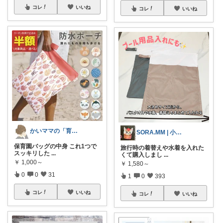
コレ
いいね
コレ
いいね
かいママの「育ちラボ」
SORA.MM | 小学生姉妹ママ👭
保育園バッグの中身 これ1つで
旅行時の着替えや水着を入れた
スッキリした
...
くて購入しまし
...
￥
1,000～
￥
1,580～
0
0
31
1
0
393
コレ
いいね
コレ
いいね