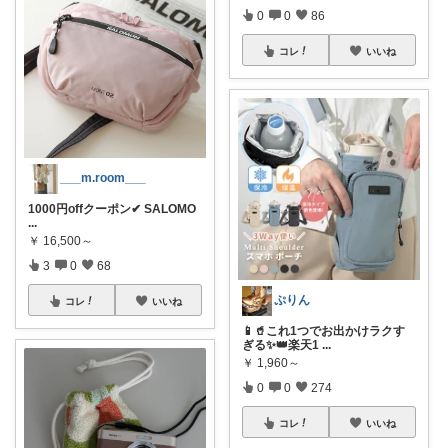
0
0
86
コレ
いいね
___m.room___
1000円offクーポン✔︎ SALOMO
...
￥
16,500～
3
0
68
ぷりん
コレ
いいね
📱🥤これ1つでお出かけラクす
ぎる✨👑楽天1
...
￥
1,960～
0
0
274
コレ
いいね