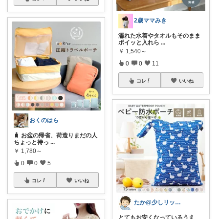
2歳ママみき
濡れた水着やタオルもそのまま
ポイッと入れら
...
￥
1,540～
0
0
11
コレ
いいね
おくのはら
🧳 お盆の帰省、荷造りまだの人
ちょっと待っ
...
￥
1,780～
0
0
5
コレ
いいね
たか@少しリッチな生活がしたいパパ
とてもお安くなっているうえ