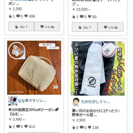
MARNI kids 新作トートバッグ
ポン
...
ブ
...
￥
1,580
￥
23,500～
1
0
496
1
0
90
コレ
いいね
コレ
いいね
なな🌻マラソンまとめコレ作成中✨️
たか@少しリッチな生活がしたいパパ
🌟200枚限定30%offクーポン🌈
暑い日のお出かけにぴったり♪
【おむ
...
野球ボール型
...
￥
2,480～
￥
2,900
2
0
814
0
0
138