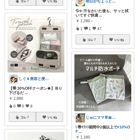
明日がちょっと好きになる
コレ
いいね
💦✨ 汗をかいた後も、サッと拭
いてすぐ快適
...
￥
1,280～
1
1
47
コレ
いいね
しぐ🌷美容と便利な小物🍀
【🉐 30%OFFクーポン🍀】吊り
下げるだ
...
￥
2,980
0
0
8
じゅにママ🐰🎀2yboyワーママ
コレ
いいね
\ 🉐ﾏﾗｿﾝ期間中2個以上で
#10%O
F
...
￥
1,180