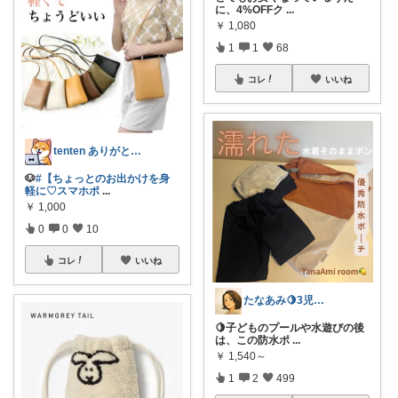
に、4%OFFク
...
￥
1,080
1
1
68
コレ
いいね
tenten ありがとうございます。😃
🐶
#【ちょっとのお出かけを身
軽に♡スマホポ
...
￥
1,000
0
0
10
コレ
いいね
たなあみ🍋3児ママ40代心地良い暮らし
🍋子どものプールや水遊びの後
は、この防水ポ
...
￥
1,540～
1
2
499