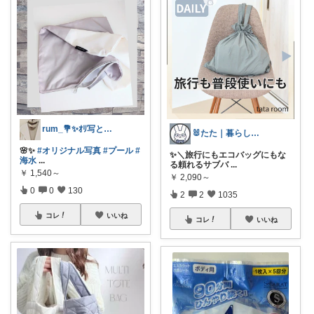
rum_💐✨️ｵﾘ写とお買物🪷✨️
🐰たた｜暮らしと子育て
🌸✨️
#オリジナル写真
#プール
#
✨＼旅行にもエコバッグにもな
海水
...
る頼れるサブバ
...
￥
1,540～
￥
2,090～
0
0
130
2
2
1035
コレ
いいね
コレ
いいね