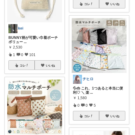
コレ
いいね
kei
BUNNY柄が可愛い巾着ポーチ
ボリュー
...
￥
2,530
1
0
101
コレ
いいね
チヒロ
💦👜 これ、1つあると本当に便
利♡ ＼ 楽
...
￥
1,580
0
0
5
コレ
いいね