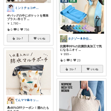
ミントチョコ🌱いつもありがとう
🌱バッグの中にポケットを簡単
プラス♪吊り下
...
￥
1,780～
0
0
756
タクゾー🌲外仕事を快適にしたい
コレ
いいね
抗菌率99%の抗菌防臭加工で気
になるニオイ
...
￥
999～
0
0
23
コレ
いいね
てんママ🥞キッチン雑貨と育児グッズ
🏝️46%OFFクーポン！濡れたも