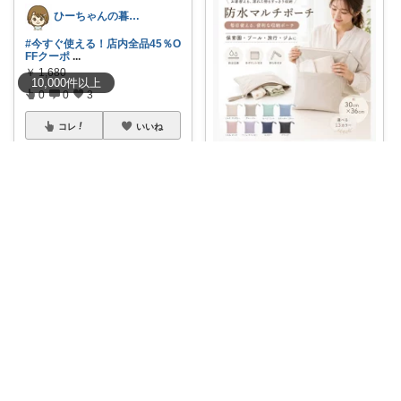
ひーちゃんの暮らしと服ROOM🌷
#今すぐ使える！店内全品45％O
FFクーポ
...
￥
1,680
10,000
件
以上
0
0
3
コレ
いいね
ぺちパパ│hyggeな心意気を大切に🌿
"濡れたものも気にせず持ち運べ
る便利ポーチ
...
￥
1,680
0
0
6
コレ
いいね
___m.room___