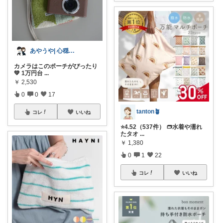
あやうや| 心穏やかなふたり暮らし
カメラはこのポーチがぴったり
💚 1万円台
...
￥
2,530
0
0
17
tanton🪴
コレ
いいね
⭐4.52（537件） 👝水着や濡れ
たタオ
...
￥
1,380
0
1
22
コレ
いいね