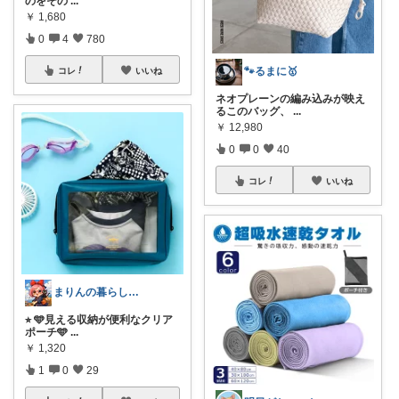
のをその
...
￥
1,680
0
4
780
🐾るまに🥇
コレ
いいね
ネオプレーンの編み込みが映え
るこのバッグ、
...
￥
12,980
0
0
40
コレ
いいね
まりんの暮らしと体整え癒しROOM🌈
⭐︎ 🩵見える収納が便利なクリア
ポーチ🩵
...
￥
1,320
1
0
29