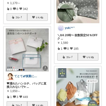
￥
1,170～
0
0
342
コレ
いいね
yuki＊°
＼8/4 20時〜 枚数限定50％OFF
ク
...
￥
1,580
1
0
185
コレ
いいね
てとて🌿慎重に選ぶ派🧺💚
🧡濡れたハンカチ、バッグに直
接入れないで✨
...
￥
1,650～
1
3
449
コレ
いいね