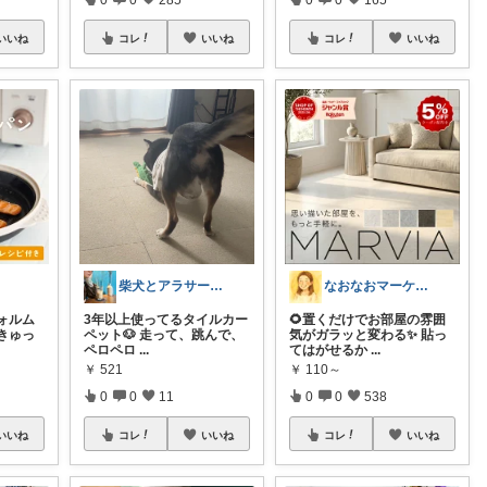
いいね
コレ
いいね
コレ
いいね
柴犬とアラサーの暮らし｜慎重派の愛用品
なおなおマーケット🌻
ォルム
3年以上使ってるタイルカー
🌻置くだけでお部屋の雰囲
きゅっ
ペット🐶 走って、跳んで、
気がガラッと変わる✨ 貼っ
ペロペロ
...
てはがせるか
...
￥
521
￥
110～
0
0
11
0
0
538
いいね
コレ
いいね
コレ
いいね