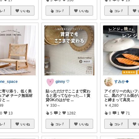
レ
いいね
コレ
いいね
コレ
one_space
ginny ♡
すみか🍀
に寄り添う、低く美
貼っただけでここまで変わ
アイボリーの丸いフ
ェア🌿 チーク無垢材
ると思ってなかった…！賃
に、黒のグリル面が
りと
...
貸OKのはがせ
...
と締まって高見
...
99
￥
330～
￥
4,280
0
13
5
2
1282
0
1
71
レ
いいね
コレ
いいね
コレ