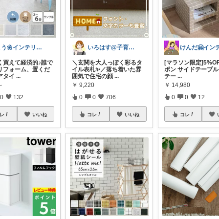
こう🌼インテリアと家事＆育児グッズ
いろはす@子育て＊キッチン
く買えて経済的♪誰で
＼玄関を大人っぽく彩るタ
[マラソン限定]5%O
リフォーム、置くだ
イル表札✨／落ち着いた雰
ポン サイドテーブル
アタイ
...
囲気で住宅の顔
...
テー
...
～
￥
9,220
￥
14,980
0
132
0
0
706
0
0
12
レ
いいね
コレ
いいね
コレ