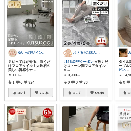
ゆいっぴ🎈インテリアとファッション
おさる⭐ご購入感謝🐹
🎈貼ってはがせる、置くだ
#15%OFFクーポン
❇️敷くだ
タイル
けフロアタイル！大理石の
けストーン調フロアタイル
ーブル
美しい質感やナ
...
❇️
...
ビネ
...
￥
110～
￥
9,900～
￥
14,9
1
0
924
0
0
36
0
コレ
いいね
コレ
いいね
コ