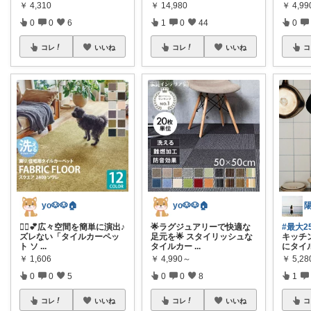
￥
4,310
￥
14,980
￥
4,9
0
0
6
1
0
44
0
コレ
いいね
コレ
いいね
コ
yo🐶🐶🏠
yo🐶🐶🏠
陽
💁‍♀️💕広々空間を簡単に演出♪
🌟ラグジュアリーで快適な
#最大2
ズレない「タイルカーペッ
足元を🌟 スタイリッシュな
キッチ
ト ソ
...
タイルカー
...
にタイ
￥
1,606
￥
4,990～
￥
5,28
0
0
5
0
0
8
1
コレ
いいね
コレ
いいね
コ