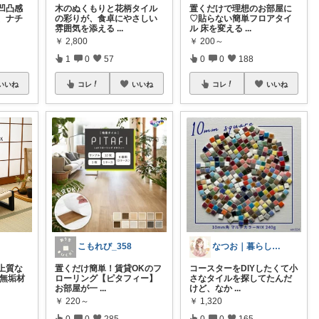
凹凸感
木のぬくもりと花柄タイル
置くだけで理想のお部屋に
、ナチ
の彩りが、食卓にやさしい
♡貼らない簡単フロアタイ
雰囲気を添える
...
ル 床を変える
...
￥
2,800
￥
200～
1
0
57
0
0
188
いいね
コレ
いいね
コレ
いいね
こもれび_358
なつお｜暮らしが整う日用品選び
上質な
置くだけ簡単！賃貸OKのフ
コースターをDIYしたくて小
ク無垢材
ローリング【ピタフィー】
さなタイルを探してたんだ
お部屋が一
...
けど、なか
...
￥
220～
￥
1,320
0
0
285
0
0
165