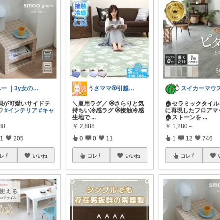
みー ｜3y女の子ママ
うさママ🏵️引越ギフト&ごみ箱＆収納
調が可愛いサイドテ
＼夏用ラグ／ 🏵️さらりと気
🏠セラミックタイ
♡
#インテリア
#キャ
持ちい冷感ラグ 🏵️接触冷感
に再現したフロアマ
生地で
...
🏠ストーンを
...
80
￥
2,888
￥
1,280～
1
205
0
0
11
1
12
746
レ
いいね
コレ
いいね
コレ