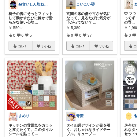
🍰食いしん坊ねっこ🍩毎日タロット占い
こいこい🐱
椅子の脚にそっとフィット
玄関の床の傷や古さが気に
🦷 
して動かすたびに静かで滑
なって、見るたびに気分が
ってずっ
らかな使い心地
...
下がってない？
...
の専
...
￥
550～
￥
5,380
￥
1,98
0
0
5
0
0
37
0
コレ
いいね
コレ
いいね
コ
まめり
青麦

キッチンの雰囲気をガラッ
タイル調デザインが目を引
🎉今
と変えたくて、このタイル
く、おしゃれなサイドテー
れなタ
シールを貼って
...
ブル。キューブ
...
セット