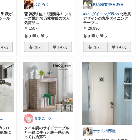
よたろう
Кanon🌸4y👧3y👦
💐 我が
🏆 楽天1位・3冠獲得！ シリ
#ka_ダイニング🧸oo
北欧風
シール
ーズ累計70万枚突破の大人
デザインの丸型ダイニング
気商品
...
テーブ
...
￥
150～
￥
29,990
0
0
5
0
0
5
いいね
コレ
いいね
コレ
いいね
なおみ☘️ナチュラル生活
まあこ ¨̮♡
☘️フロ
タイル調のサイドテーブル
ナオミの部屋
で簡単に
と一緒に使うと統一感があ
ってお洒落♡
...