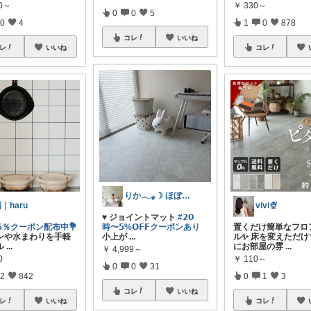
90～
￥
330～
0
0
5
0
4
1
0
878
コレ
いいね
レ
いいね
コレ
りか𓂃⁎☽ ほぼオリ写
｜haru
vivi🍨
♥ ジョイントマット
#𝟮𝟬
5％クーポン配布中💐
時〜𝟱%𝗢𝗙𝗙クーポンあり
置くだけ簡単なフロ
ンや水まわりを手軽
小上が
...
ル✨ 床を変えただけ
ル
...
にお部屋の雰
...
￥
4,999～
0
￥
110～
0
0
31
2
842
0
1
3
コレ
いいね
レ
いいね
コレ