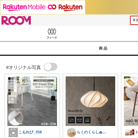
ROOM
Feed
商品
#オリジナル写真
こもれび_358
らくのくらし🧺手しごとで暮らしを整える