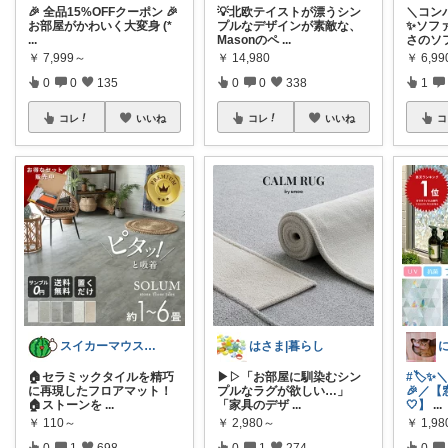
🎉 全品15%OFFクーポン 🎉
💡北欧テイストが漂うシン
＼コン
お部屋がかわいく大変身 (*
プルなデザインが素敵な、
✨ソフ
...
Masonのペ
...
さのソ
￥
7,999～
￥
14,980
￥
6,9
0
0
135
0
0
338
1
コレ
いいね
コレ
いいね
コ
スイカーマウス🍉🐭
はさま|暮らし
🏠セラミックタイルを精巧
▶▷「お部屋に馴染むシン
#🏷️
に再現したフロアマット！
プルなラグが欲しい…」
🎉／
🏠ストーンを
...
「家具のデザ
...
🤍】
...
￥
110～
￥
2,980～
￥
1,98
0
1
698
0
1
274
0