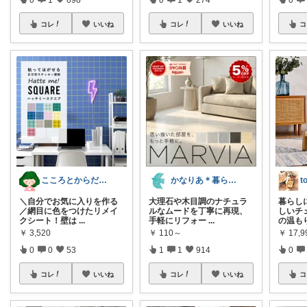
コレ
いいね
コレ
いいね
コ
こころとからだの余裕お手伝いROOM🍀
かなりあ＊暮らしのマルシェ
t
＼自分でお気に入りを作る
大理石や木目調のナチュラ
暮らし
／網目に色をつけたリメイ
ルなムードを丁寧に再現、
しいチ
クシート！壁は
...
手軽にリフォー
...
の温も
￥
3,520
￥
110～
￥
17,9
0
0
53
1
1
914
0
コレ
いいね
コレ
いいね
コ