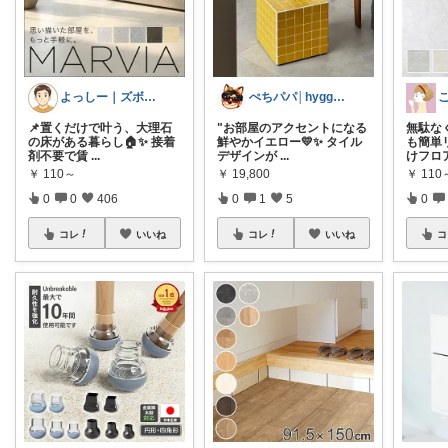
よっしー｜ズボラでもおしゃれに整えたい
ぺちパパ│hyggeな心意気を大切に🌿
📌置くだけで叶う、大理石
"お部屋のアクセントになる
無駄な
の床がある暮らし🏠✨ 接着
鮮やかイエロー💛✨ タイル
も簡単
剤不要で賃
...
デザインが
...
けフロ
￥
110～
￥
19,800
￥
110
0
0
406
0
1
5
0
コレ
いいね
コレ
いいね
コ