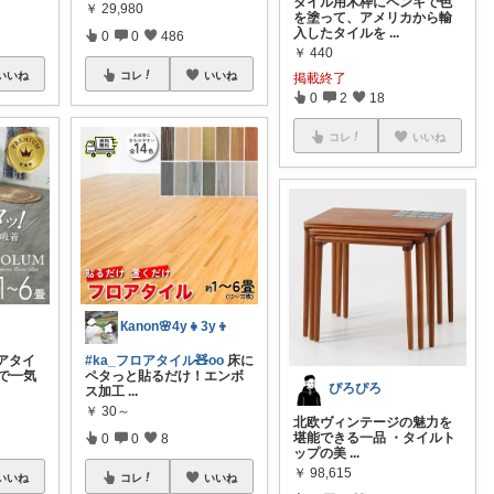
タイル用木枠にペンキで色
￥
29,980
を塗って、アメリカから輸
入したタイルを
...
0
0
486
￥
440
いいね
コレ
いいね
掲載終了
0
2
18
コレ
いいね
Кanon🌸4y👧3y👦
アタイ
#ka_フロアタイル🧸oo
床に
で一気
ペタっと貼るだけ！エンボ
ぴろぴろ
ス加工
...
￥
30～
北欧ヴィンテージの魅力を
堪能できる一品 ・タイルト
0
0
8
ップの美
...
￥
98,615
いいね
コレ
いいね