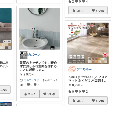
2
0
4
コレ
いいね
カズーン
単に原
賃貸のキッチンでも、諦め
タイル
ずにおしゃれ空間を作れる
ぴーちゃん
ことに感動しま
...
￥
2,970～
＼8/11まで5%OFF／ フロア
グルテンフリー
さんのコレ！
マット おくだけ 木目調 4
...
0
0
2
￥
8,990～
いいね
0
0
2
コレ
いいね
コレ
いいね