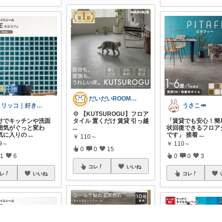
だいだいROOM@整う暮らし｜インテリア
トリッコ｜好きな雑貨・インテリア
うさこ🥕
💠 【KUTSUROGU】フロア
けでキッチンや洗面
タイル 置くだけ 賃貸 引っ越
「賃貸でも安心！簡
囲気がぐっと変わ
...
状回復できるフロア
気に入りの
...
です」 接着
...
￥
110～
89～
￥
110～
0
0
15
1
6
0
0
3
コレ
いいね
レ
いいね
コレ