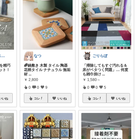
スイカーマウス🍉🐭
なつ
ごりらぼ
ルを精巧
🌈鍋敷き 木製 タイル 陶器
​「掃除してもすぐ汚れる＆
ット！
花柄タイル ナチュラル 無垢
床がベタつく問題」… 何度
材
...
も雑巾掛け
...
￥
2,800
￥
1,580～
0
0
9
0
0
5
いいね
コレ
いいね
コレ
いいね