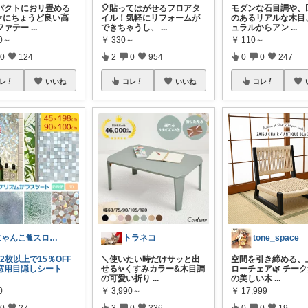
パクトにおリ畳める
🎈貼ってはがせるフロアタ
モダンな石目調や、
ァにちょうど良い高
イル！気軽にリフォームが
のあるリアルな木目
ファテー
...
できちゃうし、
...
ュラルからアン
...
90～
￥
330～
￥
110～
0
124
2
0
954
0
0
247
レ
いいね
コレ
いいね
コレ
にゃんこ🐈スローです🐢💦
トラネコ
tone_space
✨＼2枚以上で15％OFF
＼使いたい時だけサッと出
空間を引き締める、
【窓用目隠しシート
せる✨くすみカラー&木目調
ローチェア🌿 チー
の可愛い折り
...
の美しい木
...
0
￥
3,990～
￥
17,999
0
27
3
0
336
0
0
19