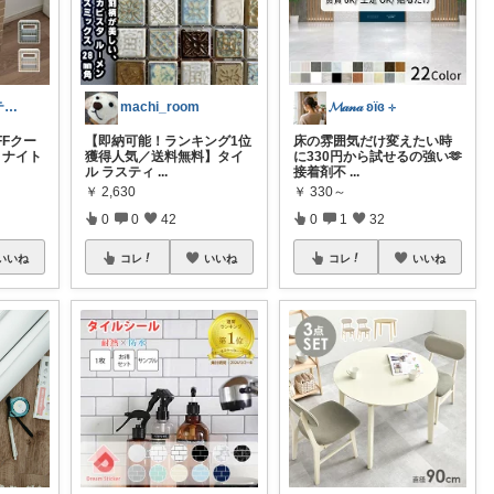
けんだ🤗インテリア多め
machi_room
𝓜𝒶𝓃𝒶 ʚïɞ ⊹
FFクー
【即納可能！ランキング1位
床の雰囲気だけ変えたい時
 ナイト
獲得人気／送料無料】タイ
に330円から試せるの強い🫶
ル ラスティ
...
接着剤不
...
￥
2,630
￥
330～
0
0
42
0
1
32
いいね
コレ
いいね
コレ
いいね