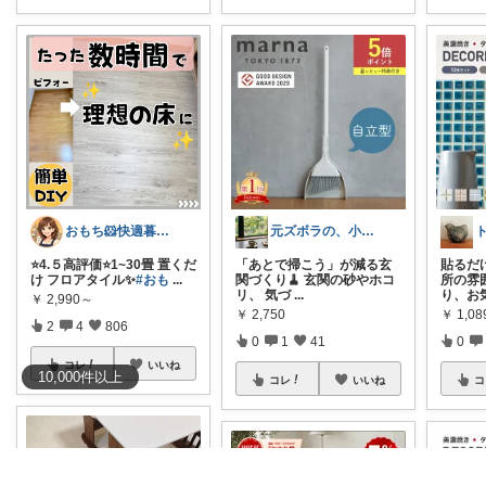
おもち🐹快適暮らし🌸オリ写🪴
元ズボラの、小さなリセット習慣🌱
⭐️4.５高評価⭐️1~30畳 置くだ
「あとで掃こう」が減る玄
貼るだ
け フロアタイル✨
#おも
...
関づくり🧹 玄関の砂やホコ
所の雰
リ、 気づ
...
り、お
￥
2,990～
￥
2,750
￥
1,0
2
4
806
0
1
41
0
コレ
いいね
10,000
件
以上
コレ
いいね
コ