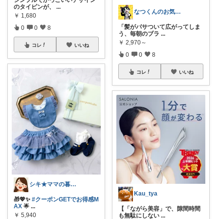
シンプルでかっこいいデザイン
のタイピンが、
...
なつくんのお気に♥
￥
1,680
「髪がパサついて広がってしま
0
0
8
う、毎朝のブラ
...
￥
2,970～
コレ
いいね
0
0
8
コレ
いいね
シキ★ママの暮らし、キッズ
Kau_tya
🎁💖✨
#クーポンGETでお得感M
AX
🌟
...
【「ながら美容」で、隙間時間
￥
5,940
も無駄にしない
...