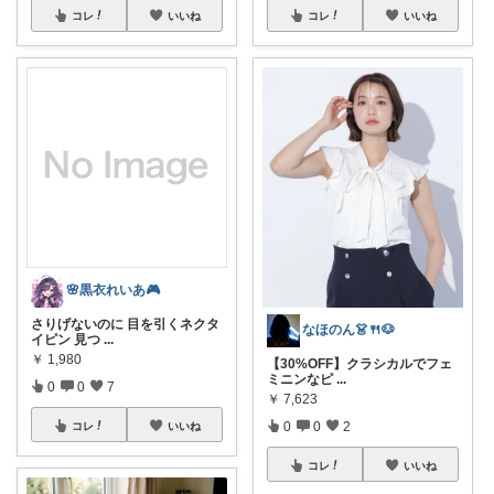
コレ
いいね
コレ
いいね
🌸黒衣れいあ🎮
さりげないのに 目を引くネクタ
なほのん👗🍴🐶
イピン 見つ
...
￥
1,980
【30%OFF】クラシカルでフェ
ミニンなピ
...
0
0
7
￥
7,623
0
0
2
コレ
いいね
コレ
いいね