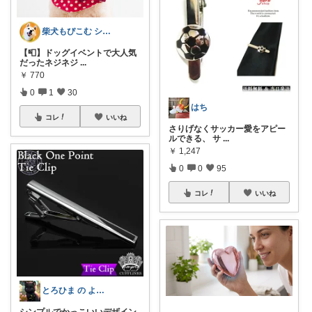
柴犬もぴこむ シニア犬との素敵な暮らし
【📮】ドッグイベントで大人気
だったネジネジ
...
￥
770
0
1
30
はち
コレ
いいね
さりげなくサッカー愛をアピー
ルできる、 サ
...
￥
1,247
0
0
95
コレ
いいね
とろひま の よろず屋～お得な商品たち～