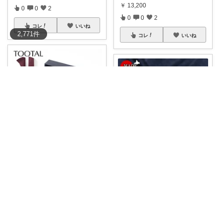
￥
13,200
0
0
2
0
0
2
コレ
いいね
2,771
件
コレ
いいね
大切な人にプレゼント～赤ネクタイROOM
ななふ@ガジェためROOM
【お値段以上の高級感。イギリ
スの老舗ブラン
...
スーパーSALE中は320円OFF✨
￥
6,160
父の
...
￥
3,180
0
2
2
0
0
41
コレ
いいね
コレ
いいね