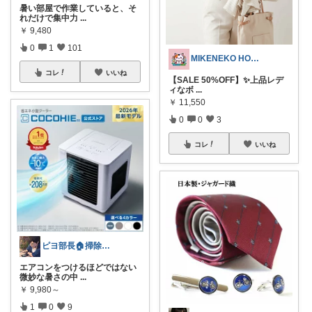
暑い部屋で作業していると、そ
れだけで集中力
...
￥
9,480
0
1
101
MIKENEKO HOUSE
コレ
いいね
【SALE 50%OFF】✨上品レデ
ィなボ
...
￥
11,550
0
0
3
コレ
いいね
ピヨ部長🏠掃除好きパパの賢いリフォーム
エアコンをつけるほどではない
微妙な暑さの中
...
￥
9,980～
1
0
9