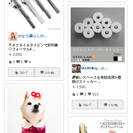
かなう|暮らしの記録🌱
👔ネクタイ＆タイピンで好印象
♡フォーマル4
...
￥
3,050
0
0
4
MAIM🍀ig→@maim_419
コレ
いいね
🌈狭いスペースを有効活用✨壁
掛けストッカー
...
￥
3,500
1
1
514
コレ
いいね