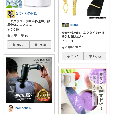
なつくんのお気に♥
「デスクワーク中や料理中、部
pokke
屋全体のエアコ
...
￥
7,980
会食や式の前、ネクタイまわり
0
1
19
を少し整えたい
...
￥
1,101
コレ
いいね
0
0
2
コレ
いいね
hamachan3