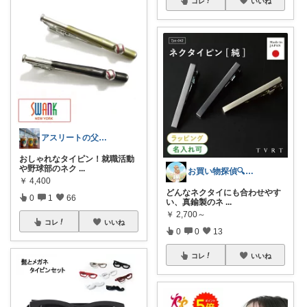
コレ
いいね
アスリートの父@便利グッズ&オススメ🔥
おしゃれなタイピン！就職活動
や野球部のネク
...
お買い物探偵🔍とんとん
￥
4,400
どんなネクタイにも合わせやす
0
1
66
い、真鍮製のネ
...
￥
2,700～
コレ
いいね
0
0
13
コレ
いいね