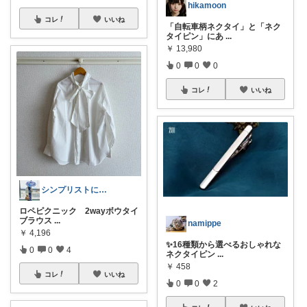
hikamoon
コレ
いいね
「自転車柄ネクタイ」と「ネク
タイピン」にあ
...
￥
13,980
0
0
0
コレ
いいね
シンプリストになりたい着物女子
ロペピクニック 2wayボウタイ
ブラウス
...
namippe
￥
4,196
✨16種類から選べるおしゃれな
0
0
4
ネクタイピン
...
￥
458
コレ
いいね
0
0
2