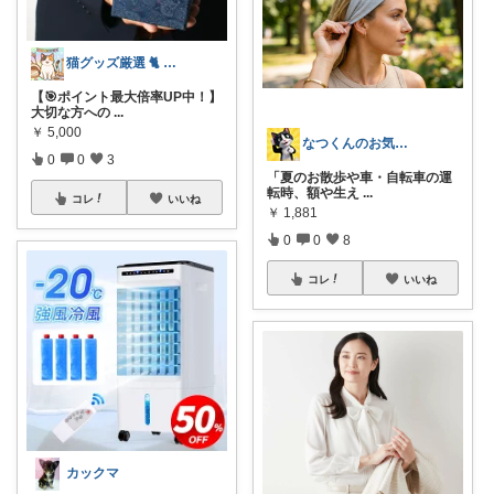
猫グッズ厳選 🐈 にゃん具市場 🌈
【🎯ポイント最大倍率UP中！】
大切な方への
...
￥
5,000
なつくんのお気に♥
0
0
3
「夏のお散歩や車・自転車の運
転時、額や生え
...
コレ
いいね
￥
1,881
0
0
8
コレ
いいね
カックマ