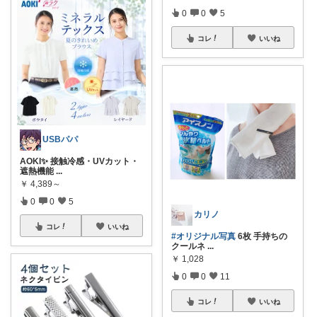
0
0
5
コレ
いいね
USBパパ
AOKI✨ 接触冷感・UVカット・
遮熱機能
...
￥
4,389～
0
0
5
カリノ
コレ
いいね
#オリジナル写真
6枚 手持ちの
クールネ
...
￥
1,028
0
0
11
コレ
いいね