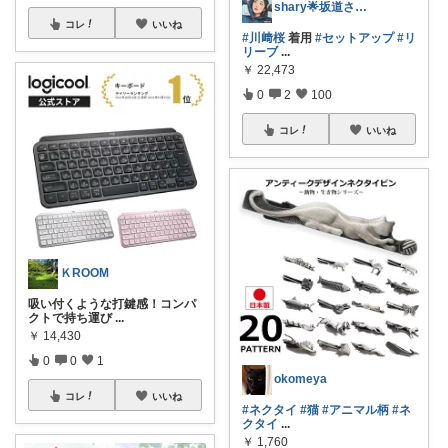
shary🌟坂道さんの衣装と私服✨
コレ
いいね
#川﨑桜
着用
#セットアップ
#リ
リーブ
...
￥
22,473
0
2
100
コレ
いいね
ＫROOM
吸い付くような打鍵感！コンパ
クトで持ち運び
...
￥
14,430
0
0
1
okomeya
コレ
いいね
#ネクタイ
#猫
#アニマル柄
#ネ
クタイ
...
￥
1,760