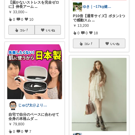
【届かないストレスを完全ゼロ
ゆき｜−17kg健康セレクトショップ
に】伸長アーム
...
￥
33,000～
P10倍【通常サイズ】ボタン1つ
0
0
10
で感動スム
...
￥
13,200
コレ
いいね
0
0
18
コレ
いいね
じゅぴ太@より良い暮らし
自宅で自分のペースに合わせて
全身の本格ムダ
...
￥
79,800
0
0
7