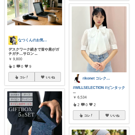
なつくんのお気に♥
デスクワーク続きで首や肩がガ
チガチ…サロン
...
￥
9,800
0
0
9
コレ
いいね
rikonet コレクション整理中
#WILLSELECTION
#ピンタック
...
￥
6,534
2
0
2
コレ
いいね