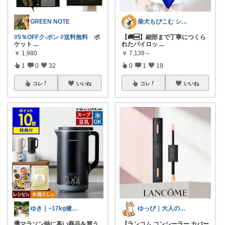
GREEN NOTE
柴犬もぴこむ シニア犬との素敵な暮らし
#5％OFFク-ポン
#送料無料
ポ
【🚚🆓️】細部まで丁寧につくら
ケット
...
れたパイロッ
...
￥
1,980
￥
7,139～
1
0
32
0
1
19
コレ
いいね
コレ
いいね
ゆき｜−17kg健康セレクトショップ
ゆっぴ｜大人のスキンケア
🉐マラソン時に高い商品を買う
【ランコム コンシーラー カバー