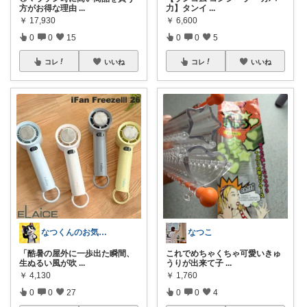
方がお得な理由
...
力】タンイ
...
￥
17,930
￥
6,600
0
0
15
0
0
5
コレ
いいね
コレ
いいね
なつくんのお気に♥
なつこ
「酷暑の屋外に一歩出た瞬間、
これでめちゃくちゃ可愛いきゅ
生ぬるい風が吹
...
うりが出来て子
...
￥
4,130
￥
1,760
0
0
27
0
0
4