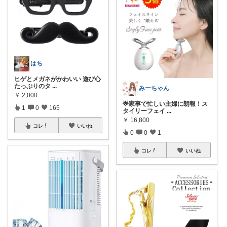
はち
ヒゲとメガネがかわいい 遊び心
たっぷりのタ
...
みーちゃん
￥
2,000
🌟家事で忙しい主婦に朗報！ス
1
0
165
タイリーフェイ
...
￥
16,800
コレ
いいね
0
0
1
コレ
いいね