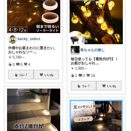
kacky_select
外構やお庭まわりに置きたい、
母ちゃんの推し
おしゃれなソー
...
￥
5,780～
毎日使っても【電気代0円】！
お庭がおしゃれ
...
0
0
4
￥
1,980～
コレ
いいね
1
2
18
コレ
いいね