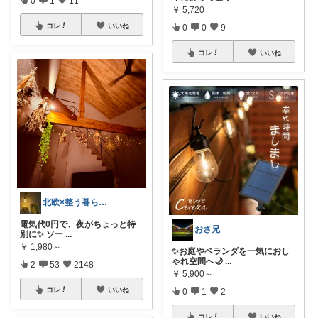
￥
5,720
コレ
いいね
0
0
9
コレ
いいね
北欧×整う暮らし｜ハル
電気代0円で、夜がちょっと特
おさ兄
別に✨ ソー
...
￥
1,980～
✨お庭やベランダを一気におし
ゃれ空間へ🌙
...
2
53
2148
￥
5,900～
コレ
いいね
0
1
2
コレ
いいね