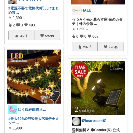
#電源不要で電気代0円❤️‍🔥
#まと
HALE
め買
...
￥
1,390～
うつろう光と暮らす家 光のカタ
チ｜外の余韻
...
2
0
493
￥
1,390～
コレ
いいね
0
0
668
コレ
いいね
ゆう🐹経由購入感謝🙇‍♀️
#最大60%OFF&最大P20倍★
#
🍃heartroom🍃
ソー
...
￥
1,980
送料無料🎵 🟡Candor(R) 公式