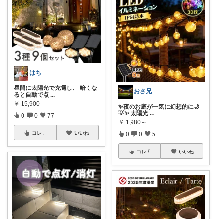
はち
昼間に太陽光で充電し、 暗くな
おさ兄
ると自動で点
...
￥
15,900
✨夜のお庭が一気に幻想的に🌙
💡✨ 太陽光
...
0
0
77
￥
1,980～
コレ
いいね
0
0
5
コレ
いいね