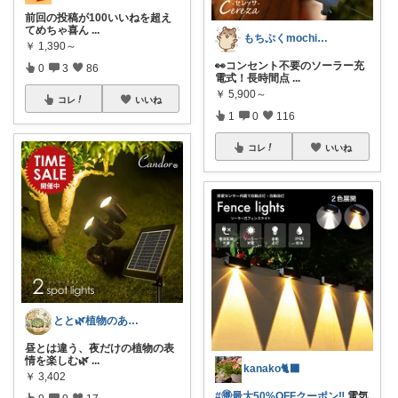
前回の投稿が100いいねを超え
てめちゃ喜ん
...
もちぷくmochipuku☘️5日感謝
￥
1,390～
👀コンセント不要のソーラー充
0
3
86
電式！長時間点
...
￥
5,900～
コレ
いいね
1
0
116
コレ
いいね
とと🌿植物のある暮らし
昼とは違う、夜だけの植物の表
情を楽しむ🌿
...
kanako🐈‍⬛
￥
3,402
#🉐最大50%OFFクーポン‼️
電気
0
0
17