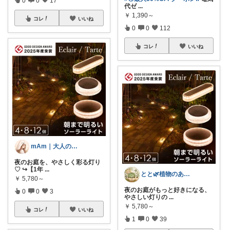
代ゼ
...
￥
1,390～
コレ
いいね
0
0
112
コレ
いいね
mAm｜大人のご褒美セレクト
夜のお庭を、やさしく彩る灯り
♡ ↪︎【1年
...
とと🌿植物のある暮らし
￥
5,780～
夜のお庭がもっと好きになる、
0
0
3
やさしい灯りの
...
￥
5,780～
コレ
いいね
1
0
39