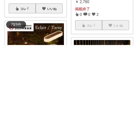
￥
2,780
掲載終了
コレ
いいね
0
0
2
793
件
コレ
いいね
リカ_時短ズボラママ
🐼
#【スーパーセール限定！最
大25%OFF
...
だーちゃんママ🐕お買い物有難う
￥
5,780～
【
#送料無料】ソーラー充電で1
0
0
30
0～12時間
...
￥
2,280～
コレ
いいね
1
2
135