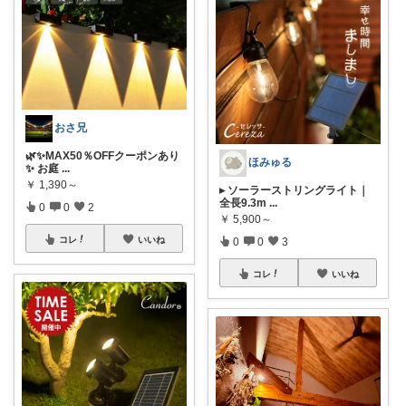
おさ兄
🌿✨MAX50％OFFクーポンあり
ほみゅる
✨ お庭
...
￥
1,390～
▸ ソーラーストリングライト｜
全長9.3m
...
0
0
2
￥
5,900～
コレ
いいね
0
0
3
コレ
いいね