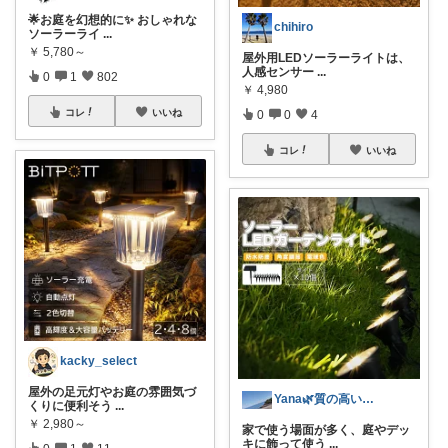
🌟お庭を幻想的に✨ おしゃれな
chihiro
ソーラーライ
...
￥
5,780～
屋外用LEDソーラーライトは、
人感センサー
...
0
1
802
￥
4,980
コレ
いいね
0
0
4
コレ
いいね
kacky_select
屋外の足元灯やお庭の雰囲気づ
Yana🌿質の高い暮らしのROOM
くりに便利そう
...
￥
2,980～
家で使う場面が多く、庭やデッ
キに飾って使う
...
0
1
11