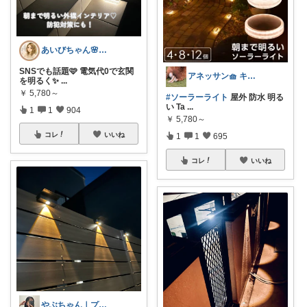
あいびちゃん🌸２児mama
SNSでも話題🩷 電気代0で玄関
アネッサン🧺 キッチンと暮らしの実用品
を明るく✨
...
￥
5,780～
#ソーラーライト
屋外 防水 明る
い Ta
...
1
1
904
￥
5,780～
コレ
いいね
1
1
695
コレ
いいね
やぶちゃん｜プチプラ × おしゃれ