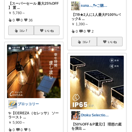
【スーパーセール 最大25%OFF
suna𓂃𖤥𖥧ご購入感謝´`*
】 置
...
￥
5,780～
【7/9★2人に1人最大P100%バ
ック&
...
0
0
36
￥
1,390～
コレ
いいね
0
0
2
コレ
いいね
ブロッコリー
✨【CEREZA（セレッサ） ソー
Otoku Selection🔥🛍️
ラースト
...
￥
5,900～
【50%OFF＆P還元!】 理想の庭
を演出
...
0
0
5