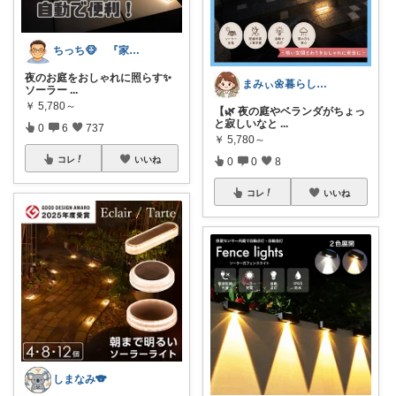
ちっち🐵 『家族みんなのええもん』
夜のお庭をおしゃれに照らす✨
まみぃ🌼暮らしの便利グッズ｜毎日朝コレ
ソーラー
...
￥
5,780～
【🌿 夜の庭やベランダがちょっ
と寂しいなと
...
0
6
737
￥
5,780～
コレ
いいね
0
0
8
コレ
いいね
しまなみ🐨