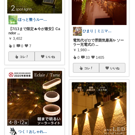
ほっと整うルーム🌿
【7/13まで限定🔥今が最安】Ca
ひまり｜ミニマルな育児と時短グッズ
ndor
...
￥
3,402
電気代ゼロで雰囲気最高✨ ソー
ラー充電式の
...
0
0
7
￥
1,980～
コレ
いいね
0
33
1405
コレ
いいね
つく！おしゃれな商品や便利な商品をお届け