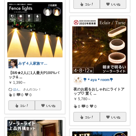
コレ
いいね
みず４人家族ママ★３０代子育て奮闘中🙆
【8/6★2人に1人最大P100%バ
ック&
...
💐＊aya＊room💐
￥
1,390～
夜のお庭をおしゃれにライトア
ほん。
さんのコレ！
ップ🤍 置く
...
0
0
0
￥
5,780～
コレ
いいね
0
0
0
コレ
いいね