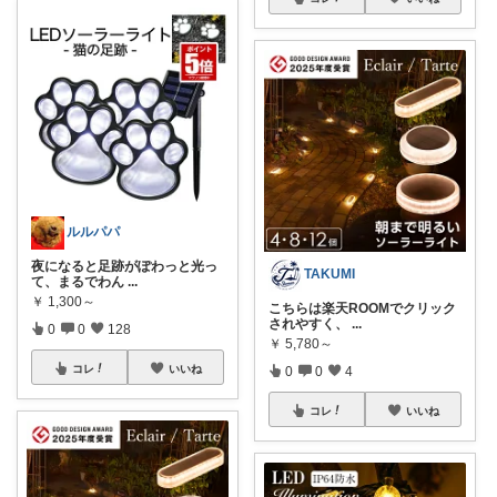
ルルパパ
夜になると足跡がぽわっと光っ
TAKUMI
て、まるでわん
...
￥
1,300～
こちらは楽天ROOMでクリック
されやすく、
...
0
0
128
￥
5,780～
コレ
いいね
0
0
4
コレ
いいね