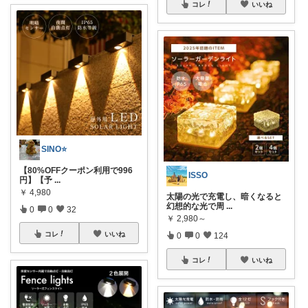
コレ
いいね
SINO⭐️
【80%OFFクーポン利用で996
ISSO
円】【予
...
￥
4,980
太陽の光で充電し、暗くなると
幻想的な光で周
...
0
0
32
￥
2,980～
コレ
いいね
0
0
124
コレ
いいね