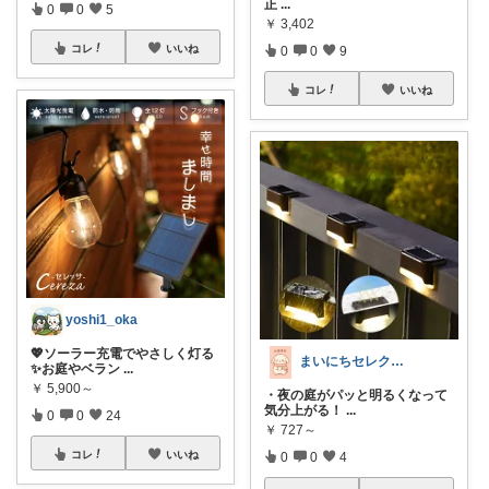
正
...
0
0
5
￥
3,402
コレ
いいね
0
0
9
コレ
いいね
yoshi1_oka
💖ソーラー充電でやさしく灯る
まいにちセレクトdays
✨お庭やベラン
...
￥
5,900～
・夜の庭がパッと明るくなって
気分上がる！
...
0
0
24
￥
727～
コレ
いいね
0
0
4