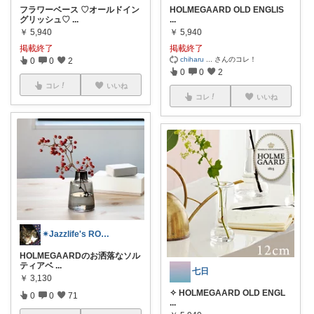
フラワーベース ♡オールドイン
HOLMEGAARD OLD ENGLIS
グリッシュ♡
...
...
￥
5,940
￥
5,940
掲載終了
掲載終了
chiharu
...
さんのコレ！
0
0
2
0
0
2
コレ
いいね
コレ
いいね
✴︎Jazzlife's ROOM✴︎
HOLMEGAARDのお洒落なソル
ティアベ
...
七日
￥
3,130
✧ HOLMEGAARD OLD ENGL
0
0
71
...