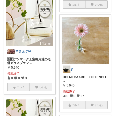
コレ
いいね
🌸まぁぐ🌸
🇩🇰デンマーク王室御用達の老
舗ガラスブラン
...
￥
5,940
y
掲載終了
HOLMEGAARD OLD ENGLI
0
0
3
...
￥
5,940
コレ
いいね
掲載終了
0
0
27
コレ
いいね