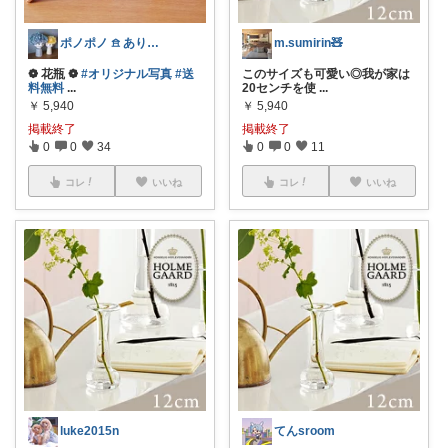
ポノポノ 𖠿 ありがとうございます
m.sumirin🧸
❁ 花瓶 ❁
#オリジナル写真
#送
このサイズも可愛い◎我が家は
料無料
...
20センチを使
...
￥
5,940
￥
5,940
掲載終了
掲載終了
0
0
34
0
0
11
コレ
いいね
コレ
いいね
luke2015n
てんsroom