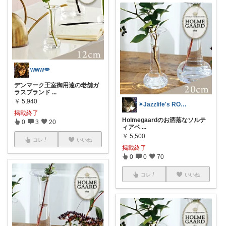
www💋
デンマーク王室御用達の老舗ガ
ラスブランド
...
￥
5,940
✴︎Jazzlife's ROOM✴︎
掲載終了
Holmegaardのお洒落なソルテ
0
3
20
ィアベ
...
￥
5,500
コレ
いいね
掲載終了
0
0
70
コレ
いいね