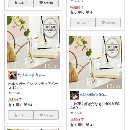
￥
5,940
コレ
いいね
掲載終了
0
0
4
コレ
いいね
たりん☺️すみませんお休み中です。
ホルムガード ✨ ソルティアベー
ス 12c
...
￥
5,940
✴︎Jazzlife's ROOM✴︎
掲載終了
これ凄く好きだなぁ‼️ HOLMEG
1
0
54
AAR
...
￥
5,940
コレ
いいね
掲載終了
1
0
42