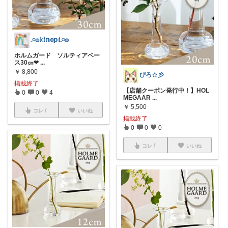
𓈒𓏸𓐍𝕜𝕚𝕟𝕠𝕡𝕚𓈒𓏸𓐍
ホルムガード ソルティアベー
ス30㎝❤︎
...
￥
8,800
ぴろ☆彡
掲載終了
【店舗クーポン発行中！】HOL
0
0
4
MEGAAR
...
￥
5,500
コレ
いいね
掲載終了
0
0
0
コレ
いいね