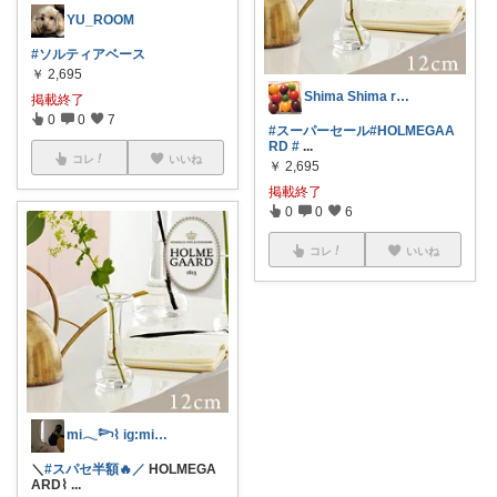
YU_ROOM
#ソルティアベース
￥
2,695
Shima Shima room
掲載終了
0
0
7
#スーパーセール
#HOLMEGAA
RD
#
...
コレ
いいね
￥
2,695
掲載終了
0
0
6
コレ
いいね
mi𓂃𓆸⌇ ig:mima_ma0
＼
#スパセ半額🔥／
HOLMEGA
ARD⌇
...