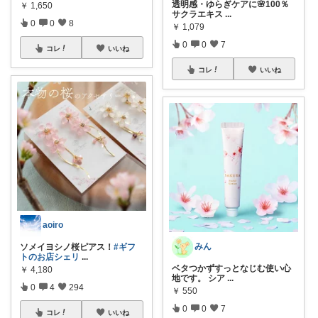
透明感・ゆらぎケアに🌸100％
￥
1,650
サクラエキス
...
0
0
8
￥
1,079
0
0
7
コレ
いいね
コレ
いいね
aoiro
みん
ソメイヨシノ桜ピアス！
#ギフ
トのお店シェリ
...
ベタつかずすっとなじむ使い心
￥
4,180
地です。 シア
...
0
4
294
￥
550
0
0
7
コレ
いいね