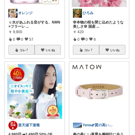
オレンジ
ひろみ
☺️水があふれる音がする、NMN
🌸本物の桜を閉じ込めたような
×フラーレ
...
美しさ🌸 国産
...
￥
9,900
￥
420
0
0
57
0
0
6
コレ
いいね
コレ
いいね
楽天値下速報
Yana🌿質の高い暮らしのROOM
4,980円 ➡2,490円 50% OF
...
春の美しい風景を腕時計に合う