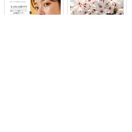
🐈sekilarson🐈‍⬛
HAL｜3児ママ・家事グッズ・プチプラ
🌳🌸 「いつか桜のある家に…」
その夢、今か
...
汗・水に強くて落ちない眉が欲
￥
1,100
しい人に✍️
...
￥
1,450
0
0
0
0
0
1
コレ
いいね
コレ
いいね