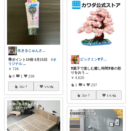
生きるじゅんさん、フォロワー様より買う
ピックミン❣️子育てパパママ応援グッズ
🉐ポイント10倍 4月15日
#オ
リジナル
...
❣️親子で楽しむ癒し時間❣️春の彩
￥
726
りをおう
...
0
1
236
￥
4,620
1
4
237
コレ
いいね
コレ
いいね