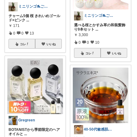
ミニリンゴ🐬ご縁に感謝🌻ありがとう
ミニリンゴ🐬ご縁に感謝🌻ありがとう
チャーム5個 桜 きれいめゴール
ド×ピンク
...
選べる桜とかすみ草の和装髪飾
￥
171
り9本セット
...
0
0
13
￥
3,300
0
0
10
コレ
いいね
コレ
いいね
Gregreen
40-50代敏感肌スキンケア❤️
BOTANISTから季節限定のヘア
オイルと
...