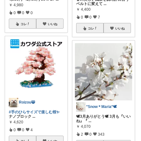
ベルトに変えて
...
￥
4,980
￥
4,400
0
0
0
0
0
7
コレ
いいね
コレ
いいね
Roizou😸
*Snow＊Maria*🕊️
#手のひらサイズで楽しむ桜✨
ナノブロック
...
🕊️3月ありがとう🕊️ 3月も『いい
ね』『
...
￥
4,620
￥
4,070
0
0
4
2
0
343
コレ
いいね