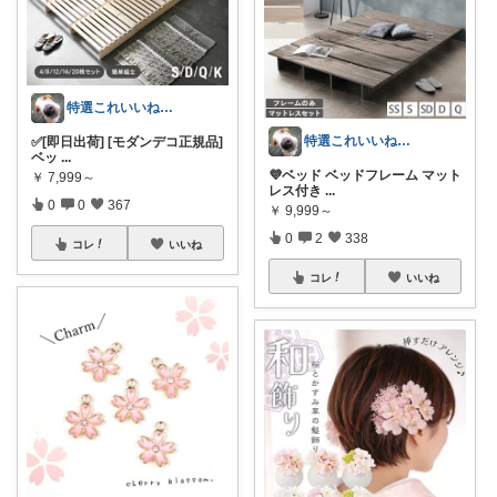
特選これいいね！🅶🅰🆁🅰🅶🅴
特選これいいね！🅶🅰🆁🅰🅶🅴
✅[即日出荷] [モダンデコ正規品]
ベッ
...
💜ベッド ベッドフレーム マット
￥
7,999～
レス付き
...
0
0
367
￥
9,999～
0
2
338
コレ
いいね
コレ
いいね