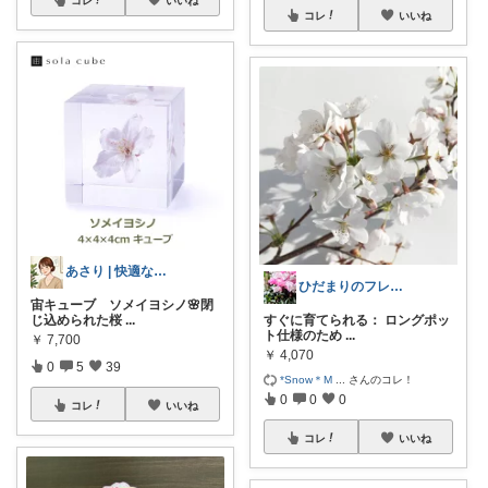
コレ
いいね
あさり | 快適な暮らし
ひだまりのフレンチ🩷ガーデン
宙キューブ ソメイヨシノ🌸閉
じ込められた桜
...
すぐに育てられる： ロングポッ
ト仕様のため
...
￥
7,700
￥
4,070
0
5
39
*Snow＊M
...
さんのコレ！
0
0
0
コレ
いいね
コレ
いいね