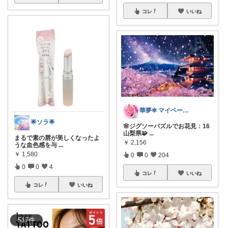
コレ
いいね
華夢✼ マイペース🍀
🌟ソラ🌟
🌸ジグソーパズルでお花見：16
山梨県🧩
...
まるで素の唇が美しくなったよ
￥
2,156
うな血色感を与
...
￥
1,580
0
0
204
0
0
4
コレ
いいね
コレ
いいね
517
件