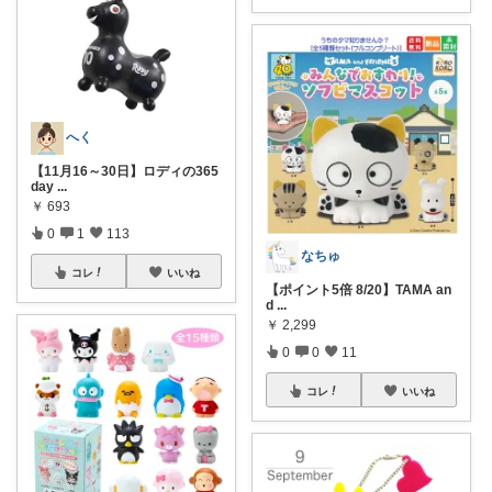
へく
【11月16～30日】ロディの365
day
...
￥
693
0
1
113
なちゅ
コレ
いいね
【ポイント5倍 8/20】TAMA an
d
...
￥
2,299
0
0
11
コレ
いいね