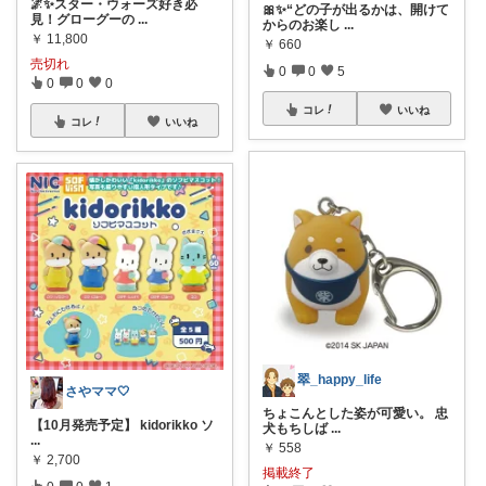
🌌✨スター・ウォーズ好き必
🎀✨“どの子が出るかは、開けて
見！グローグーの
...
からのお楽し
...
￥
11,800
￥
660
売切れ
0
0
5
0
0
0
コレ
いいね
コレ
いいね
翠_happy_life
さやママ🤍
ちょこんとした姿が可愛い。 忠
【10月発売予定】 kidorikko ソ
犬もちしば
...
...
￥
558
￥
2,700
掲載終了
0
0
1