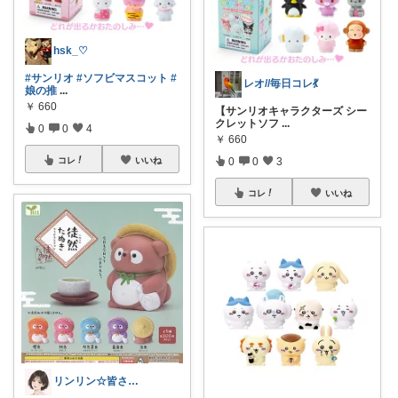
hsk_♡
#サンリオ
#ソフビマスコット
#
レオ//毎日コレ💃
娘の推
...
￥
660
【サンリオキャラクターズ シー
クレットソフ
...
0
0
4
￥
660
コレ
いいね
0
0
3
コレ
いいね
リンリン☆皆さんありがとう