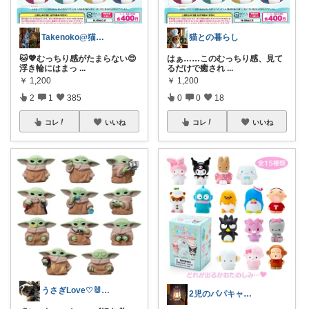
Takenoko@猫関連グッズ中心です！
猫との暮らし
🐱💖むっちり感がたまらない😍
はぁ……このむっちり感、見て
浮き輪にはまっ
...
るだけで癒され
...
￥
1,200
￥
1,200
2
1
385
0
0
18
コレ
いいね
コレ
いいね
うさぎLove♡🐰みーちゃん🐰
2児のパパキャンパー