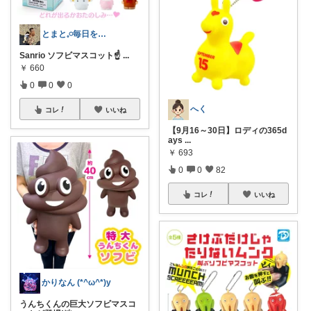
とまと𓈒𓏸毎日をちょっと特別に
Sanrio ソフビマスコット☝️
...
￥
660
0
0
0
へく
コレ
いいね
【9月16～30日】ロディの365d
ays
...
￥
693
0
0
82
コレ
いいね
かりなん (*^ω^*)y
うんちくんの巨大ソフビマスコ