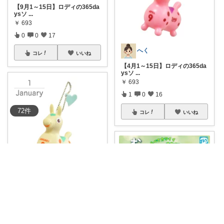
【9月1～15日】ロディの365da
ysソ
...
￥
693
0
0
17
へく
コレ
いいね
【4月1～15日】ロディの365da
ysソ
...
￥
693
1
0
16
72
件
コレ
いいね
へく
【1月16～31日】ロディの365d
ays
...
￥
693
0
0
15