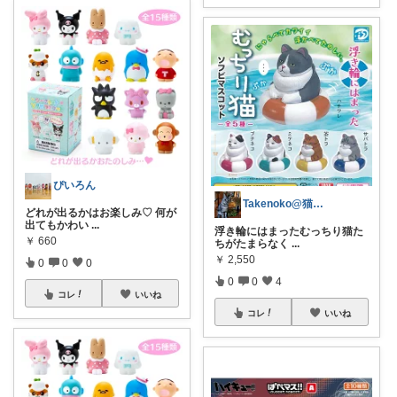
ぴいろん
Takenoko@猫関連グッズ中心です！
どれが出るかはお楽しみ♡ 何が
出てもかわい
...
浮き輪にはまったむっちり猫た
￥
660
ちがたまらなく
...
￥
2,550
0
0
0
0
0
4
コレ
いいね
コレ
いいね