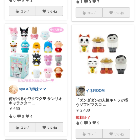
1
0
7
コレ
いいね
コレ
いいね
aya🌷3姉妹ママ
イネROOM
何が出るかワクワク💖 サンリオ
「ダンダダンの人気キャラが揃
キャラクター
...
うソフビマスコ
...
￥
660
￥
2,480
0
0
4
掲載終了
0
0
9
コレ
いいね
コレ
いいね