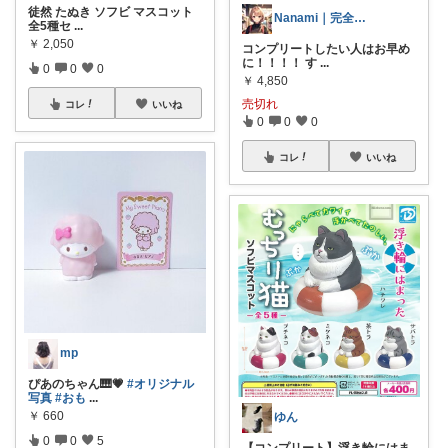
徒然 たぬき ソフビ マスコット
Nanami｜完全なるオタク主婦
全5種セ
...
￥
2,050
コンプリートしたい人はお早め
に！！！！ す
...
0
0
0
￥
4,850
売切れ
コレ
いいね
0
0
0
コレ
いいね
mp
ぴあのちゃん🎹💗
#オリジナル
写真
#おも
...
￥
660
ゆん
0
0
5