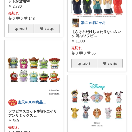
ットが登場!💩
...
￥
2,780
売切れ
0
0
148
ほにゃほにゃお
コレ
いいね
【さけぶだけじゃたりないムン
ク 叫ぶソフビ
...
￥
1,800
売切れ
0
0
65
コレ
いいね
楽天ROOM商品紹介
ソフビマスコット👽🚀✨エイリ
アンリミックス
...
￥
549
売切れ