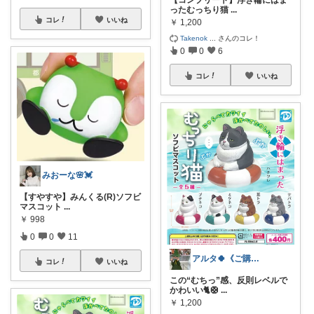
【コンプリート】浮き輪にはま
ったむっちり猫
...
コレ
いいね
￥
1,200
Takenok
...
さんのコレ！
0
0
6
コレ
いいね
みおーな🌸💓
【すやすや】みんくる(R)ソフビ
マスコット
...
￥
998
0
0
11
アルタ🍀《ご購入★感謝致します🌟》
コレ
いいね
この“むちっ”感、反則レベルで
かわいい🐈🛟
...
￥
1,200