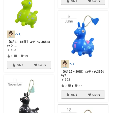
コレ
いいね
へく
【5月1～15日】ロディの365da
ysソ
...
￥
693
1
0
29
へく
コレ
いいね
【6月16～30日】ロディの365d
ays
...
￥
693
0
1
27
コレ
いいね