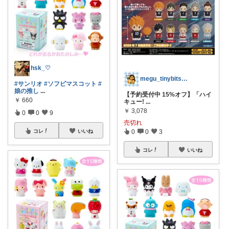
hsk_♡
megu_tinybits🍀見つけ帖
#サンリオ
#ソフビマスコット
#
娘の推し
...
【予約受付中 15%オフ】「ハイ
￥
660
キュー!
...
￥
3,078
0
0
9
売切れ
コレ
いいね
0
0
3
コレ
いいね