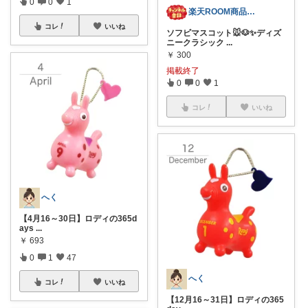
0
0
1
楽天ROOM商品紹介
コレ
いいね
ソフビマスコット🐭🐶✨ディズ
ニークラシック
...
￥
300
掲載終了
0
0
1
コレ
いいね
へく
【4月16～30日】ロディの365d
ays
...
￥
693
0
1
47
へく
コレ
いいね
【12月16～31日】ロディの365