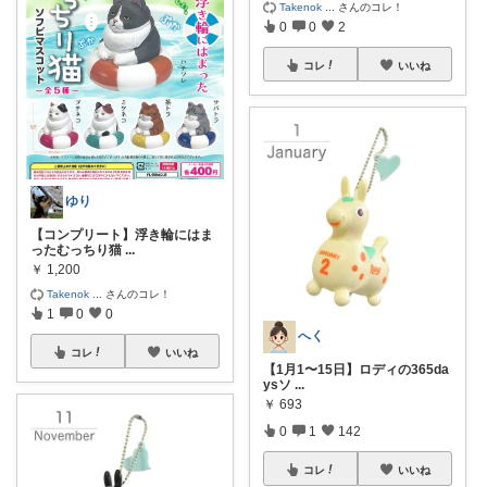
Takenok
...
さんのコレ！
0
0
2
コレ
いいね
ゆり
【コンプリート】浮き輪にはま
ったむっちり猫
...
￥
1,200
Takenok
...
さんのコレ！
1
0
0
へく
コレ
いいね
【1月1〜15日】ロディの365da
ysソ
...
￥
693
0
1
142
コレ
いいね