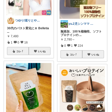
つゆり/巡りとやさしい美容🌿
yu.2児シンママ いつも心から感謝です
30代のバスト変化に🌷 Belletia
無添加、100％植物性、ソフト
...
プロテインの
...
￥
7,480
￥
2,780～
1
0
16
0
1
224
コレ
いいね
コレ
いいね