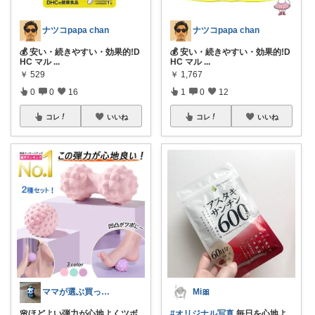
ナツコpapa chan
ナツコpapa chan
💰 安い・続きやすい・効果的!D
💰 安い・続きやすい・効果的!D
HC マル
...
HC マル
...
￥
529
￥
1,767
0
0
16
1
0
12
コレ
いいね
コレ
いいね
ママが選ぶ買ってよかった🌸育児🌸防災
Mi🎀
🌸ほどよい弾力が心地よくツボ
#オリジナル写真
毎日を心地よ