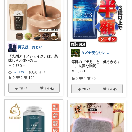
再現役、おじいちゃんの部屋/楽しいの好き
カズ🍀安心セレクト
「九州アミノシェイク」は、美
味しさと体への
...
毎日の「冴え」と「健やかさ」
￥
2,780～
に。良質な脂質
...
￥
1,000
mart123
...
さんのコレ！
0
2
121
0
1
40
コレ
いいね
コレ
いいね