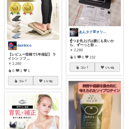
あんタク🚖オリ写卒業🥸C✋
☝️つま先上げは腰にも良いか
ら、ず〜っと欲
...
dairikico
￥
2,280
【レビュー投稿で1年保証】 ラ
0
0
232
イシン ソフ
...
￥
2,280
コレ
いいね
0
1
1
コレ
いいね