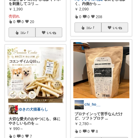
を刺激してコリ
...
く、内側から
...
￥
1,390
￥
2,090
売切れ
0
0
208
0
0
20
コレ
いいね
コレ
いいね
chi_ho__
ゆきの犬猫暮らし
プロテインって苦手なんだけ
ど、ソフトプロテ
...
大切な愛犬のおやつにも、体に
やさしいものを
...
￥
2,780～
￥
990～
0
0
8
0
0
7