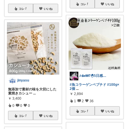
コレ
いいね
コレ
いいね
𝓜𝒊𝒏𝟎𝟎𝟕🐣5日感謝💝
jinyasu
#魚コラーゲンペプチド
#100g×
2個
...
無添加で素材の味を大切にした
素焼きカシュー
...
￥
2,894
￥
3,400
1
2
36
0
0
0
コレ
いいね
コレ
いいね