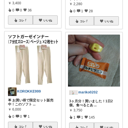
￥
3,400
￥
2,280
0
0
36
0
1
28
コレ
いいね
コレ
いいね
KOROKKE999
mariko0202
🌟 お買い得で限定セット販売
3ヶ月分！買いました！1日2
中！このソフト
...
個。食べるとあ
...
￥
6,000
￥
3,750
0
0
1
1
1
145
コレ
いいね
コレ
いいね