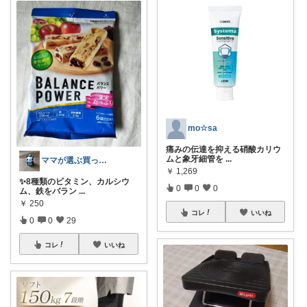
mo☆sa
痛みの伝達を抑える硝酸カリウ
ムと象牙細管を
...
ママが選ぶ買ってよかった🌸育児🌸防災
￥
1,269
✨8種類のビタミン、カルシウ
0
0
0
ム、鉄をバラン
...
￥
250
コレ
いいね
0
0
29
コレ
いいね