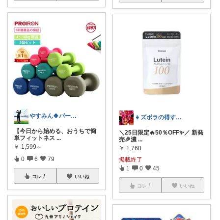
やすみん🍀パーソナルトレーナー
👧ズボラの得する楽天ルーム🎊
【今日から始める、おうちで簡
＼25日限定🔥50％OFF✨／ 新発
単フィットネス
...
売🎉濃
...
￥
1,599～
￥
1,760
0
6
79
掲載終了
1
0
45
コレ
いいね
コレ
いいね