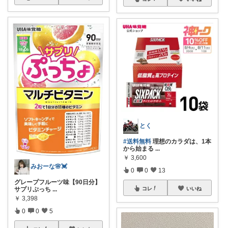
とく
#送料無料
理想のカラダは、1本
から始まる
...
￥
3,600
みおーな🌸💓
0
0
13
グレープフルーツ味【90日分】
サプリぷっち
...
コレ
いいね
￥
3,398
0
0
5