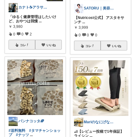
カナト☕アラサー男性の体を整えるモノ選び
SATORU｜美容×筋肉
「ゆるく健康管理はしたいけ
【Nutricost公式】 アスタキサ
ど、おやつは我慢
...
ンチ
...
￥
3,980
￥
3,999
0
0
2
0
0
0
コレ
いいね
コレ
いいね
パンナコッタ🌈
Mariのなにげない日常
#送料無料
#タマチャンショッ
🦶【レビュー投稿で1年保証】
プ
#ナッツ
...
ライシン
...