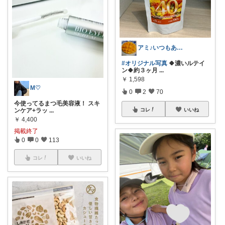
アミ♪いつもありがとうございます💕
#オリジナル写真
🍀濃いルテイ
ン🍀約３ヶ月
...
￥
1,598
M♡
0
2
70
今使ってるまつ毛美容液！ スキ
ンケア+ラッ
...
コレ
いいね
￥
4,400
掲載終了
0
0
113
コレ
いいね