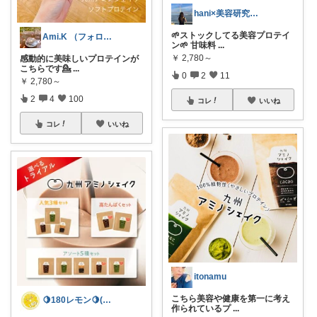
hani×美容研究家。
🌱ストックしてる美容プロテイ
Ami.K （フォロワー様から購入💕）
ン🌱 甘味料
...
￥
2,780～
感動的に美味しいプロテインが
こちらです💁‍
...
0
2
11
￥
2,780～
2
4
100
コレ
いいね
コレ
いいね
itonamu
こちら美容や健康を第一に考え
🍋180レモン🍋(´∀｀*)
作られているプ
...