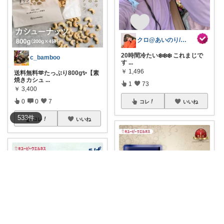
クロ@あいのり/161cm 着痩せ命
20時間冷たい❄️❄️❄️ これまじで
c_bamboo
す
...
￥
1,496
送料無料🫶たっぷり800g✨【素
焼きカシュ
...
1
73
￥
3,400
0
0
7
コレ
いいね
533
件
コレ
いいね