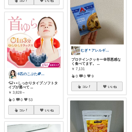
コレ
いいね
むぎ＊アレルギーに妥協しない暮らし🌾
プロテインクッキー🍪罪悪感な
く食べてます。
...
￥
7,131
6匹のこぶた🌈今月もよろしくꕤ︎︎
0
0
9
𓃟⋆⋆しっかりタイプ.ソフトタ
イプが選べて
...
コレ
いいね
￥
3,828～
0
0
53
コレ
いいね