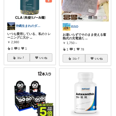
沖縄生まれのダイエット&旅行好き
ISSO
いつも愛用している、私のトレ
お湯いらずでそのまま使える蓄
ーニングに欠か
...
熱式の充電湯た
...
￥
2,980
￥
1,750～
0
0
1
1
1
78
コレ
いいね
コレ
いいね